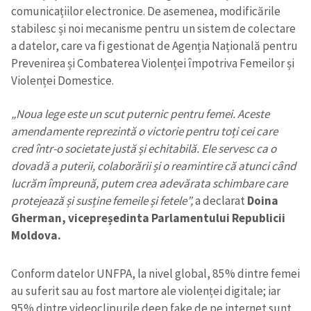
comunicațiilor electronice. De asemenea, modificările
stabilesc și noi mecanisme pentru un sistem de colectare
a datelor, care va fi gestionat de Agenția Națională pentru
Prevenirea și Combaterea Violenței împotriva Femeilor și
Violenței Domestice.
„Noua lege este un scut puternic pentru femei. Aceste
amendamente reprezintă o victorie pentru toți cei care
cred într-o societate justă și echitabilă. Ele servesc ca o
dovadă a puterii, colaborării și o reamintire că atunci când
lucrăm împreună, putem crea adevărata schimbare care
protejează și susține femeile și fetele”,
a declarat
Doina
Gherman, vicepreședinta Parlamentului Republicii
Moldova.
Conform datelor UNFPA, la nivel global, 85% dintre femei
au suferit sau au fost martore ale violenței digitale; iar
95% dintre videoclipurile deep fake de pe internet sunt