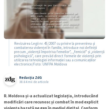
Revizuirea Legii nr. 45/2007 cu privire la prevenirea și
combaterea violenței în familie, introduce noi definiții
precum „violență împotriva femeilor”, „femicid” și „violență
psihologică”, care prevăd direct formele de violență prin
utilizarea tehnologiei informației sau a comunicațiilor
electronice/Foto: UNFPA Moldova
Redacția ZdG
38.64 mii de articole
R. Moldova și-a actualizat legislația, introducând
modificări care recunosc și combat în mod explicit
violența bazată pe gen în mediul digital. Conform