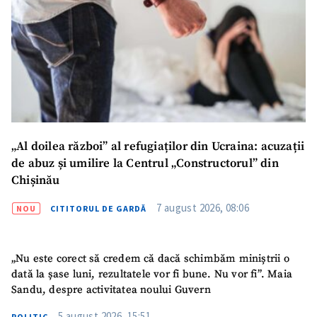
Email
+ Emailul meu
Telefon
+ Telefon personal
Am citit și sunt de
acord cu
politica de
confidențialitate
.
TRIMITE ȘTIREA
„Al doilea război” al refugiaților din Ucraina: acuzații
de abuz și umilire la Centrul „Constructorul” din
Chișinău
7 august 2026, 08:06
NOU
CITITORUL DE GARDĂ
„Nu este corect să credem că dacă schimbăm miniștrii o
dată la șase luni, rezultatele vor fi bune. Nu vor fi”. Maia
Sandu, despre activitatea noului Guvern
5 august 2026, 15:51
POLITIC