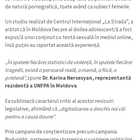
de natură pornografică, toate având ca subiect femeile.
Un studiu realizat de Centrul Internaţional „La Strada”, a
arătat că în Moldova fiecare al doilea adolescent/ă a fost
expus/ă unui conținut cu tentă sexuală în mediul online,
însă puțini au raportat această experiență.
„În spatele fiecărei statistici de violență, în spatele fiecărei
tragedii, există o persoană reală, o mamă, o fiică, o
prietenă”,
spune
Dr. Karina Nersesyan, reprezentantă
rezidentă a UNFPA în Moldova
.
Ea subliniază caracterul critic al acestor revizuiri
legislative, afirmând că
„digitalizarea a deschis noi căi
pentru a cauza daune”
.
Prin campanii de conștientizare precum campania
Bodyright, parteneriate strategice și susținere politicilor,