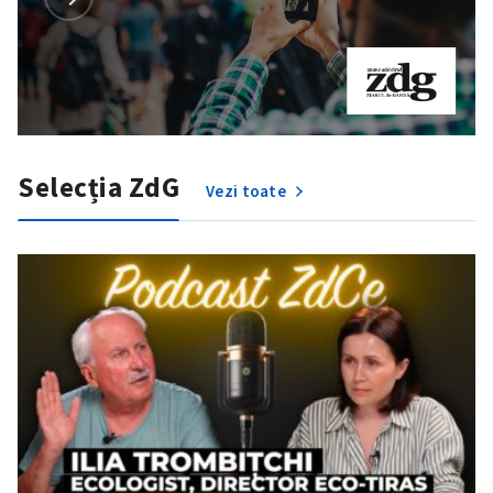
Selecția ZdG
Vezi toate