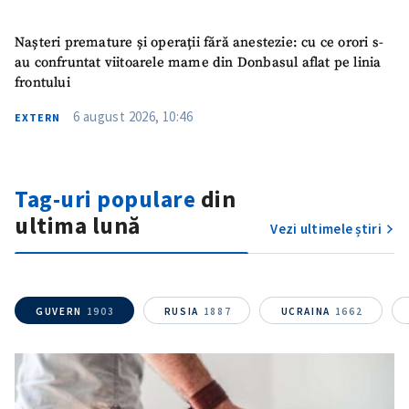
Titlu știre
+ Adaugă titlu
Nașteri premature și operații fără anestezie: cu ce orori s-
au confruntat viitoarele mame din Donbasul aflat pe linia
frontului
Fotografie
+ Încarcă imagine
6 august 2026, 10:46
EXTERN
Link media
+ Link media
Tag-uri populare
din
ultima lună
Vezi ultimele știri
Mesajul știrei
+ Mesajul știrei
CONTACT SURSĂ
GUVERN
1903
RUSIA
1887
UCRAINA
1662
Sursă anonimă
Nume
+ Numele meu