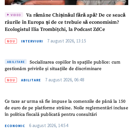
Va rămâne Chișinăul fără apă? De ce seacă
VIDEO
râurile în Europa și de ce trebuie să economisim?
Ecologistul Ilia Trombițchi, la Podcast ZdCe
7 august 2026, 13:15
NOU
INTERVIURI
Socializarea copiilor în spațiile publice: cum
ABILITARE
gestionăm privirile și situațiile de discriminare
7 august 2026, 06:48
NOU
ABILITARE
Ce taxe ar urma să fie impuse la comenzile de până la 150
de euro de pe platforme străine. Noile reglementări incluse
în politica fiscală publicată pentru consultări
6 august 2026, 14:54
ECONOMIC
ȘTIREA MEA