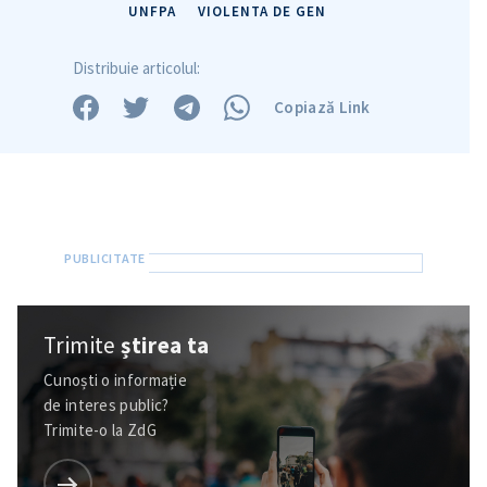
Trimite o informație
Despre ZdG
UNFPA
VIOLENTA DE GEN
in English
на русском
Distribuie articolul:
Copiază Link
Trimite
știrea ta
Cunoști o informație
de interes public?
Trimite-o la ZdG