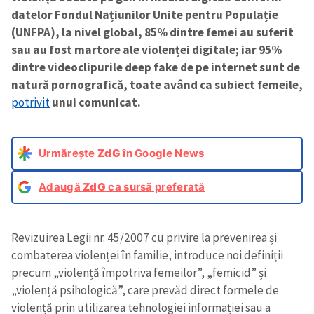
datelor Fondul Națiunilor Unite pentru Populație
(UNFPA), la nivel global, 85% dintre femei au suferit
sau au fost martore ale violenței digitale; iar 95%
dintre videoclipurile deep fake de pe internet sunt de
natură pornografică, toate având ca subiect femeile,
potrivit
unui comunicat.
Urmărește
ZdG
în Google News
Adaugă
ZdG
ca sursă preferată
Revizuirea Legii nr. 45/2007 cu privire la prevenirea și
combaterea violenței în familie, introduce noi definiții
precum „violență împotriva femeilor”, „femicid” și
„violență psihologică”, care prevăd direct formele de
violență prin utilizarea tehnologiei informației sau a