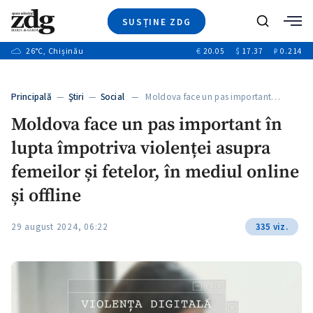
SUSȚINE ZDG
+3
Caută
+1
26
°C
, Chișinău
€
20.05
$
17.37
₽
0.214
Ştiri
+9
+4
Investigatii
Banii tăi
+1
+5
Principală
—
Ştiri
—
Social
— Moldova face un pas important…
Video
+1
Moldova face un pas important în
Special
lupta împotriva violenței asupra
Blog
+1
ZdGust
femeilor și fetelor, în mediul online
și offline
+1
29 august 2024, 06:22
335 viz.