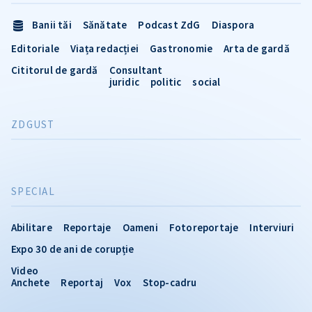
Banii tăi
Sănătate
Podcast ZdG
Diaspora
Editoriale
Viața redacției
Gastronomie
Arta de gardă
Cititorul de gardă
Consultant
juridic
politic
social
ZDGUST
SPECIAL
Abilitare
Reportaje
Oameni
Fotoreportaje
Interviuri
Expo 30 de ani de corupție
Video
Anchete
Reportaj
Vox
Stop-cadru