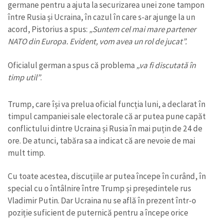
germane pentru a ajuta la securizarea unei zone tampon
între Rusia și Ucraina, în cazul în care s-ar ajunge la un
acord, Pistorius a spus:
„Suntem cel mai mare partener
NATO din Europa. Evident, vom avea un rol de jucat”.
Oficialul german a spus că problema
„va fi discutată în
timp util”
.
Trump, care își va prelua oficial funcția luni, a declarat în
timpul campaniei sale electorale că ar putea pune capăt
conflictului dintre Ucraina și Rusia în mai puțin de 24 de
ore. De atunci, tabăra sa a indicat că are nevoie de mai
mult timp.
Cu toate acestea, discuțiile ar putea începe în curând, în
special cu o întâlnire între Trump și președintele rus
Vladimir Putin. Dar Ucraina nu se află în prezent într-o
poziție suficient de puternică pentru a începe orice