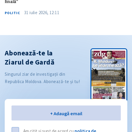
finală”
31 iulie 2026, 12:11
POLITIC
Abonează-te la
Ziarul de Gardă
Singurul ziar de investigații din
Republica Moldova. Abonează-te și tu!
Email
+ Adaugă email
Am citit și sunt de acord cu
politica de