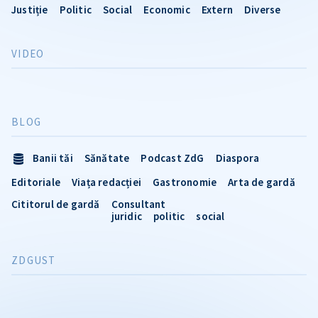
Justiție
Politic
Social
Economic
Extern
Diverse
VIDEO
BLOG
Banii tăi
Sănătate
Podcast ZdG
Diaspora
Editoriale
Viața redacției
Gastronomie
Arta de gardă
Cititorul de gardă
Consultant
juridic
politic
social
ZDGUST