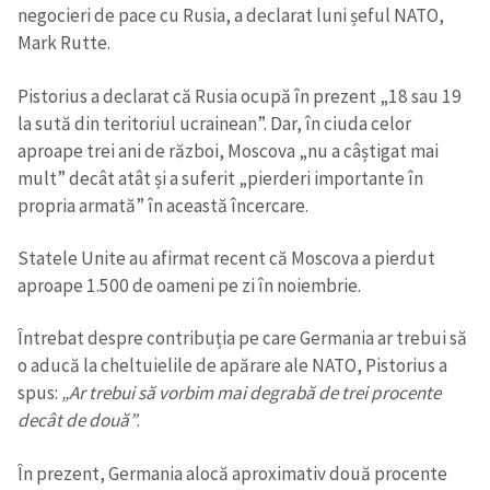
negocieri de pace cu Rusia, a declarat luni șeful NATO,
Mark Rutte.
Pistorius a declarat că Rusia ocupă în prezent „18 sau 19
la sută din teritoriul ucrainean”. Dar, în ciuda celor
aproape trei ani de război, Moscova „nu a câștigat mai
mult” decât atât și a suferit „pierderi importante în
propria armată” în această încercare.
Statele Unite au afirmat recent că Moscova a pierdut
aproape 1.500 de oameni pe zi în noiembrie.
Întrebat despre contribuția pe care Germania ar trebui să
o aducă la cheltuielile de apărare ale NATO, Pistorius a
spus:
„Ar trebui să vorbim mai degrabă de trei procente
decât de două”
.
În prezent, Germania alocă aproximativ două procente