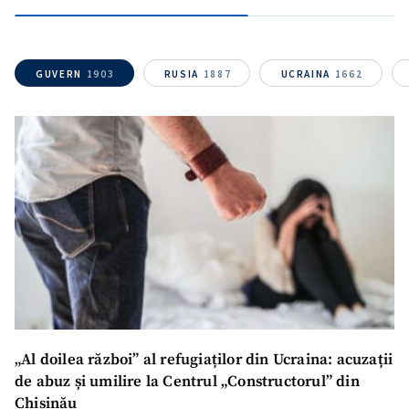
Link media
+ Link media
GUVERN
1903
RUSIA
1887
UCRAINA
1662
Mesajul știrei
+ Mesajul știrei
CONTACT SURSĂ
Sursă anonimă
Nume
+ Numele meu
Email
+ Emailul meu
Telefon
+ Telefon personal
„Al doilea război” al refugiaților din Ucraina: acuzații
de abuz și umilire la Centrul „Constructorul” din
Am citit și sunt de
Chișinău