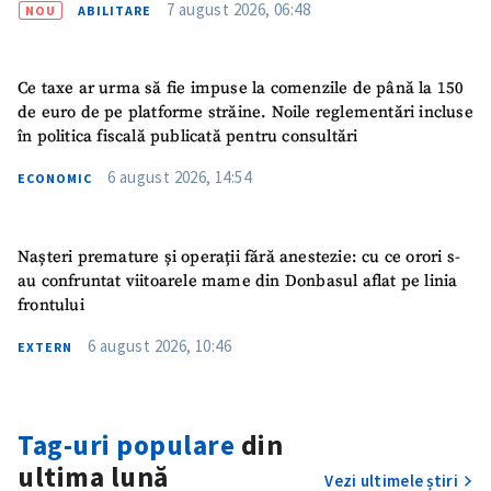
7 august 2026, 06:48
NOU
ABILITARE
Ce taxe ar urma să fie impuse la comenzile de până la 150
de euro de pe platforme străine. Noile reglementări incluse
în politica fiscală publicată pentru consultări
6 august 2026, 14:54
ECONOMIC
Nașteri premature și operații fără anestezie: cu ce orori s-
au confruntat viitoarele mame din Donbasul aflat pe linia
frontului
6 august 2026, 10:46
ȘTIREA MEA
EXTERN
Titlu știre
+ Adaugă titlu
Tag-uri populare
din
Fotografie
+ Încarcă imagine
ultima lună
Vezi ultimele știri