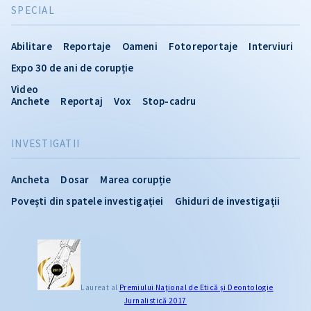
SPECIAL
Abilitare
Reportaje
Oameni
Fotoreportaje
Interviuri
Expo 30 de ani de corupție
Video
Anchete
Reportaj
Vox
Stop-cadru
INVESTIGATII
Ancheta
Dosar
Marea corupție
Povești din spatele investigației
Ghiduri de investigații
Laureat al
Premiului Naţional de Etică și Deontologie
Jurnalistică 2017