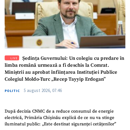
SUSȚINE
Ședința Guvernului: Un colegiu cu predare în
LIVE
limba română urmează a fi deschis la Comrat.
Miniștrii au aprobat înființarea Instituției Publice
Colegiul Moldo-Turc „Recep Tayyip Erdogan”
5 august 2026, 07:46
POLITIC
După decizia CNMC de a reduce consumul de energie
electrică, Primăria Chișinău explică de ce nu va stinge
iluminatul public: „Este destinat siguranței cetățenilor”