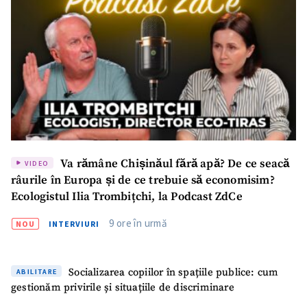
Va rămâne Chișinăul fără apă? De ce seacă
VIDEO
râurile în Europa și de ce trebuie să economisim?
Ecologistul Ilia Trombițchi, la Podcast ZdCe
9 ore în urmă
NOU
INTERVIURI
Socializarea copiilor în spațiile publice: cum
ABILITARE
gestionăm privirile și situațiile de discriminare