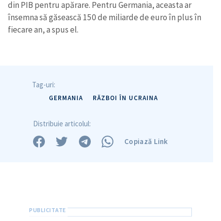
din PIB pentru apărare. Pentru Germania, aceasta ar
însemna să găsească 150 de miliarde de euro în plus în
fiecare an, a spus el.
Tag-uri:
GERMANIA
RĂZBOI ÎN UCRAINA
Distribuie articolul:
Copiază Link
Trimite o informație
Despre ZdG
in English
на русском