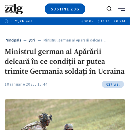
SUSȚINE ZDG
+3
Caută
+1
30
°C
, Chișinău
€
20.05
$
17.37
₽
0.214
Ştiri
+9
+4
Investigatii
Banii tăi
+1
+5
Principală
—
Ştiri
— Ministrul german al Apărării delcară…
Video
+1
Ministrul german al Apărării
Special
delcară în ce condiții ar putea
Blog
+1
ZdGust
trimite Germania soldați în Ucraina
18 ianuarie 2025, 15:44
627 viz.
+1