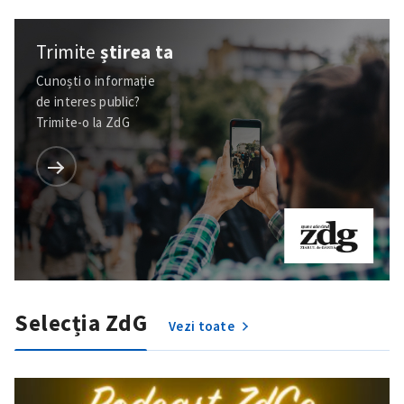
Trimite
știrea ta
Cunoști o informație
de interes public?
Trimite-o la ZdG
Selecția ZdG
Vezi toate