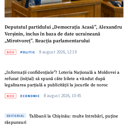
Deputatul partidului „Democrația Acasă”, Alexandru
Verșinin, inclus în baza de date ucraineană
„Mirotvoreț”. Reacția parlamentarului
8 august 2026, 12:19
NOU
POLITIC
„Informații confidențiale”? Loteria Națională a Moldovei a
refuzat (inițial) să spună câte bilete a vândut după
legalizarea parțială a publicității la jocurile de noroc
8 august 2026, 10:45
NOU
ECONOMIC
Talibanii la Chișinău: multe întrebări, puține
EDITORIAL
răspunsuri
ȘTIREA MEA