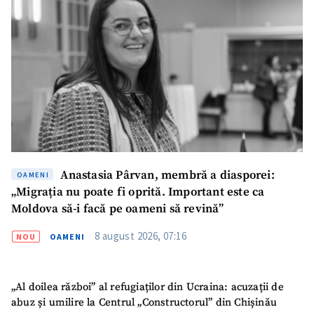
Email
+ Emailul meu
Telefon
+ Telefon personal
Am citit și sunt de
acord cu
politica de
confidențialitate
.
TRIMITE ȘTIREA
Anastasia Pârvan, membră a diasporei:
OAMENI
„Migrația nu poate fi oprită. Important este ca
Moldova să-i facă pe oameni să revină”
8 august 2026, 07:16
NOU
OAMENI
„Al doilea război” al refugiaților din Ucraina: acuzații de
abuz și umilire la Centrul „Constructorul” din Chișinău