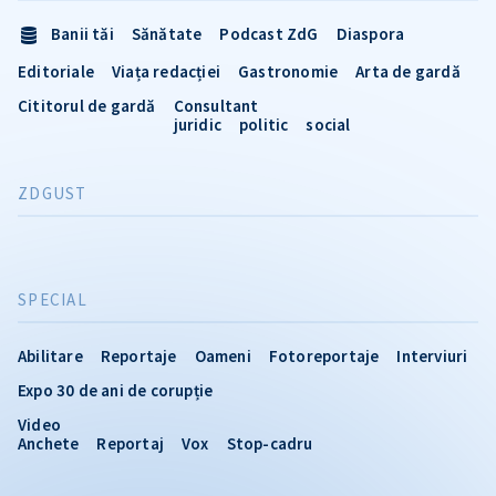
Banii tăi
Sănătate
Podcast ZdG
Diaspora
Editoriale
Viața redacției
Gastronomie
Arta de gardă
Cititorul de gardă
Consultant
juridic
politic
social
ZDGUST
SPECIAL
Abilitare
Reportaje
Oameni
Fotoreportaje
Interviuri
Expo 30 de ani de corupție
Video
Anchete
Reportaj
Vox
Stop-cadru