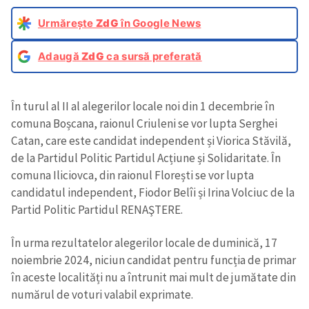
Urmărește
ZdG
în Google News
Adaugă
ZdG
ca sursă preferată
În turul al II al alegerilor locale noi din 1 decembrie în
comuna Boșcana, raionul Criuleni se vor lupta Serghei
Catan, care este candidat independent și Viorica Stăvilă,
de la Partidul Politic Partidul Acțiune și Solidaritate. În
comuna Iliciovca, din raionul Florești se vor lupta
candidatul independent, Fiodor Belîi și Irina Volciuc de la
Partid Politic Partidul RENAŞTERE.
În urma rezultatelor alegerilor locale de duminică, 17
noiembrie 2024, niciun candidat pentru funcția de primar
în aceste localități nu a întrunit mai mult de jumătate din
numărul de voturi valabil exprimate.