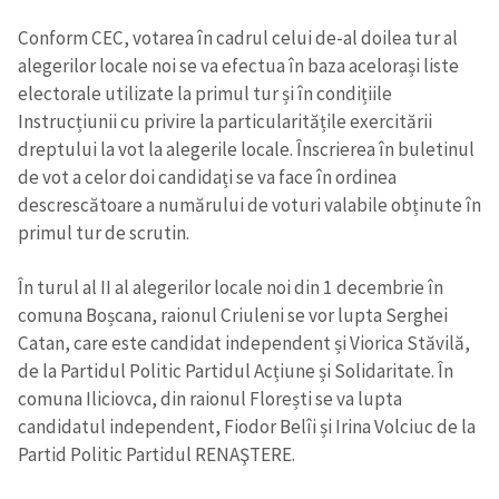
Conform CEC, votarea în cadrul celui de-al doilea tur al
alegerilor locale noi se va efectua în baza acelorași liste
electorale utilizate la primul tur și în condițiile
Instrucțiunii cu privire la particularitățile exercitării
dreptului la vot la alegerile locale. Înscrierea în buletinul
de vot a celor doi candidați se va face în ordinea
descrescătoare a numărului de voturi valabile obținute în
primul tur de scrutin.
În turul al II al alegerilor locale noi din 1 decembrie în
comuna Boșcana, raionul Criuleni se vor lupta Serghei
Catan, care este candidat independent și Viorica Stăvilă,
de la Partidul Politic Partidul Acțiune și Solidaritate. În
comuna Iliciovca, din raionul Florești se va lupta
candidatul independent, Fiodor Belîi și Irina Volciuc de la
Partid Politic Partidul RENAŞTERE.