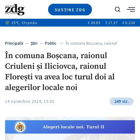
SUSȚINE ZDG
Caută
+1
25
°C
, Chișinău
€
20.05
$
17.37
₽
0.214
Ştiri
+6
+3
Investigatii
Banii tăi
+3
Principală
—
Ştiri
—
Politic
— În comuna Boșcana, raionul
Video
Criuleni…
În comuna Boșcana, raionul
Special
Criuleni și Iliciovca, raionul
Blog
+2
ZdGust
Florești va avea loc turul doi al
alegerilor locale noi
19 noiembrie 2024, 15:01
249 viz.