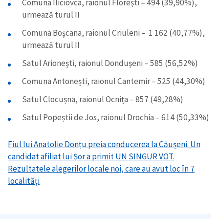
Comuna Iliciovca, raionul Florești – 494 (39,90%),
urmează turul II
Comuna Boșcana, raionul Criuleni – 1 162 (40,77%),
urmează turul II
Satul Arionești, raionul Dondușeni – 585 (56,52%)
Comuna Antonești, raionul Cantemir – 525 (44,30%)
Satul Clocușna, raionul Ocnița – 857 (49,28%)
Satul Popeștii de Jos, raionul Drochia – 614 (50,33%)
Fiul lui Anatolie Donțu preia conducerea la Căușeni. Un
candidat afiliat lui Șor a primit UN SINGUR VOT.
Rezultatele alegerilor locale noi, care au avut loc în 7
localități
Trimite o informație
Despre ZdG