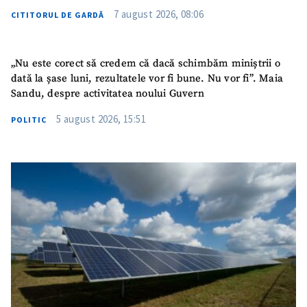
7 august 2026, 08:06
CITITORUL DE GARDĂ
„Nu este corect să credem că dacă schimbăm miniștrii o
dată la șase luni, rezultatele vor fi bune. Nu vor fi”. Maia
Sandu, despre activitatea noului Guvern
5 august 2026, 15:51
POLITIC
SUSȚINE