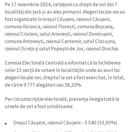
Pe 17 noiembrie 2024, cetățenii cu drept de vot din 7
localități din țară și-au ales primarul. Alegeri locale noi au
fost organizate în orașul Căușeni, raionul Căușeni,
comuna Iliciovca, raionul Florești, comuna Boșcana,
raionul Criuleni, satul Arionești, raionul Dondușeni,
comuna Antonești, raionul Cantemir, satul Clocușna,
raionul Ocnița și satul Popeștii de Jos, raionul Drochia.
Comisia Electorală Centrală a informat că la închiderea
celor 15 secții de votare în localitățile unde au avut loc
alegeri locale noi, dreptul la vot a fost exercitat, în total,
de către 9 777 alegători sau 38,20%.
Per circumscripție electorală, prezența înregistrată la
urnele de vot a fost următoarea:
Orașul Căușeni, raionul Căușeni – 5 540 (33,93%)