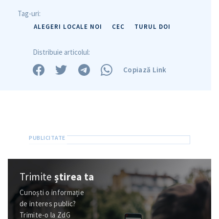
in English
на русском
Tag-uri:
ALEGERI LOCALE NOI
CEC
TURUL DOI
Distribuie articolul:
Copiază Link
Trimite
știrea ta
Cunoști o informație
de interes public?
Trimite-o la ZdG