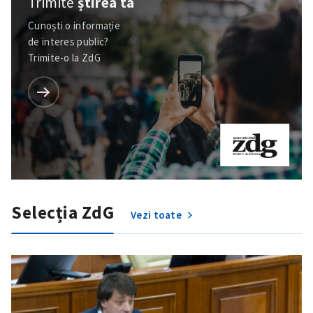
Trimite
știrea ta
Cunoști o informație
de interes public?
Trimite-o la ZdG
Trimite o informație
Despre ZdG
in English
на русском
Selecția ZdG
Vezi toate