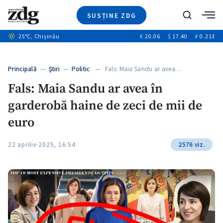
SUSȚINE ZDG
+4
Caută
25
°C
, Chișinău
€
20.06
$
17.40
₽
0.213
Ştiri
+6
+2
Investigatii
Banii tăi
+4
Principală
—
Ştiri
—
Politic
— Fals: Maia Sandu ar avea…
Video
+2
Fals: Maia Sandu ar avea în
Special
garderobă haine de zeci de mii de
Blog
ZdGust
euro
22 aprilie 2025, 16:54
2576 viz.