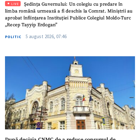
Ședința Guvernului: Un colegiu cu predare în
LIVE
limba română urmează a fi deschis la Comrat. Miniștrii au
aprobat înființarea Instituției Publice Colegiul Moldo-Turc
„Recep Tayyip Erdogan”
5 august 2026, 07:46
POLITIC
După decizia CNMC de a reduce consumul de