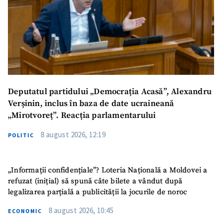
Deputatul partidului „Democrația Acasă”, Alexandru
Verșinin, inclus în baza de date ucraineană
„Mirotvoreț”. Reacția parlamentarului
8 august 2026, 12:19
POLITIC
„Informații confidențiale”? Loteria Națională a Moldovei a
refuzat (inițial) să spună câte bilete a vândut după
legalizarea parțială a publicității la jocurile de noroc
8 august 2026, 10:45
ECONOMIC