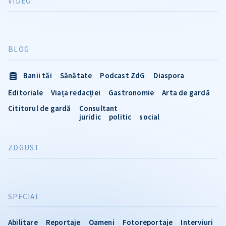
VIDEO
BLOG
Banii tăi
Sănătate
Podcast ZdG
Diaspora
Editoriale
Viața redacției
Gastronomie
Arta de gardă
Cititorul de gardă
Consultant
juridic
politic
social
ZDGUST
SPECIAL
Abilitare
Reportaje
Oameni
Fotoreportaje
Interviuri