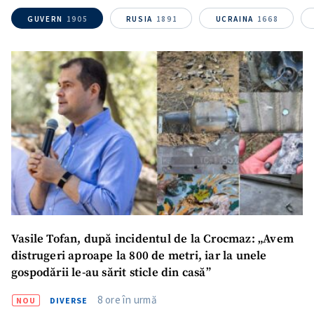
GUVERN
1905
RUSIA
1891
UCRAINA
1668
ȘTIREA MEA
Titlu știre
+ Adaugă titlu
Fotografie
+ Încarcă imagine
Link media
+ Link media
Mesajul știrei
+ Mesajul știrei
Vasile Tofan, după incidentul de la Crocmaz: „Avem
distrugeri aproape la 800 de metri, iar la unele
CONTACT SURSĂ
gospodării le-au sărit sticle din casă”
Sursă anonimă
8 ore în urmă
NOU
DIVERSE