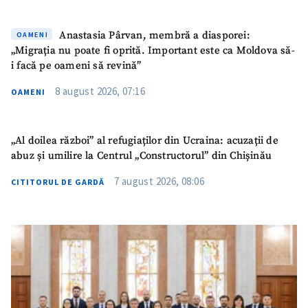
Nume
+ Numele meu
Anastasia Pârvan, membră a diasporei:
OAMENI
Email
+ Emailul meu
„Migrația nu poate fi oprită. Important este ca Moldova să-
i facă pe oameni să revină”
Telefon
+ Telefon personal
8 august 2026, 07:16
OAMENI
Am citit și sunt de
acord cu
politica de
„Al doilea război” al refugiaților din Ucraina: acuzații de
confidențialitate
.
abuz și umilire la Centrul „Constructorul” din Chișinău
TRIMITE ȘTIREA
7 august 2026, 08:06
CITITORUL DE GARDĂ