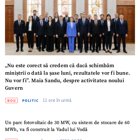
ȘTIREA MEA
Titlu știre
+ Adaugă titlu
Fotografie
+ Încarcă imagine
Link media
+ Link media
„Nu este corect să credem că dacă schimbăm
miniștrii o dată la șase luni, rezultatele vor fi bune.
Nu vor fi”. Maia Sandu, despre activitatea noului
Mesajul știrei
+ Mesajul știrei
Guvern
11 ore în urmă
NOU
POLITIC
CONTACT SURSĂ
Sursă anonimă
Un parc fotovoltaic de 30 MW, cu sistem de stocare de 60
MWh, va fi construit la Vadul lui Vodă
Nume
+ Numele meu