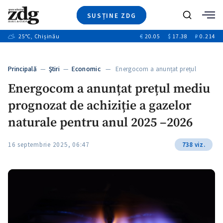
SUSȚINE ZDG
+8
Caută
+4
25
°C
, Chișinău
€
20.05
$
17.38
₽
0.214
Ştiri
+12
+1
+1
Investigatii
Banii tăi
+5
Principală
—
Ştiri
—
Economic
— Energocom a anunțat prețul
Video
mediu…
Energocom a anunțat prețul mediu
Special
prognozat de achiziție a gazelor
Blog
ZdGust
naturale pentru anul 2025 –2026
16 septembrie 2025, 06:47
738 viz.