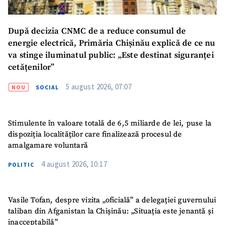
După decizia CNMC de a reduce consumul de
energie electrică, Primăria Chișinău explică de ce nu
va stinge iluminatul public: „Este destinat siguranței
cetățenilor”
SUSȚINE
5 august 2026, 07:07
NOU
SOCIAL
Stimulente în valoare totală de 6,5 miliarde de lei, puse la
dispoziția localităților care finalizează procesul de
amalgamare voluntară
4 august 2026, 10:17
POLITIC
Vasile Tofan, despre vizita „oficială” a delegației guvernului
taliban din Afganistan la Chișinău: „Situația este jenantă și
inacceptabilă”