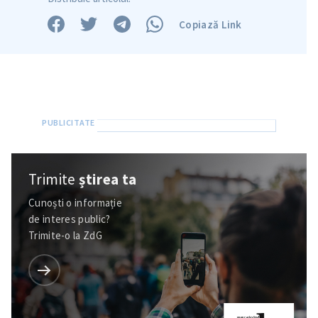
Copiază Link
Trimite
știrea ta
Cunoști o informație
de interes public?
Trimite-o la ZdG