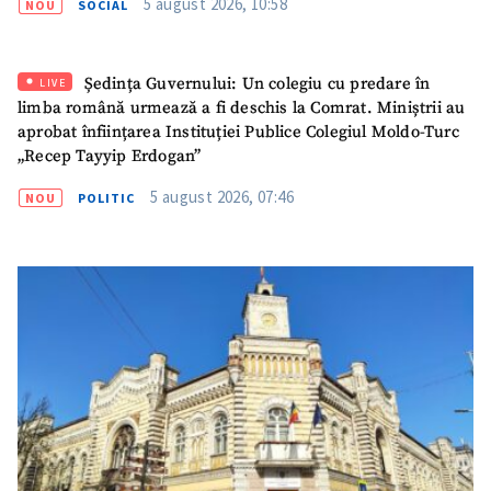
5 august 2026, 10:58
NOU
SOCIAL
Email
+ Emailul meu
Ședința Guvernului: Un colegiu cu predare în
LIVE
Telefon
+ Telefon personal
limba română urmează a fi deschis la Comrat. Miniștrii au
aprobat înființarea Instituției Publice Colegiul Moldo-Turc
Am citit și sunt de
„Recep Tayyip Erdogan”
acord cu
politica de
confidențialitate
.
5 august 2026, 07:46
NOU
POLITIC
TRIMITE ȘTIREA