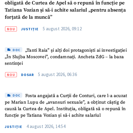
obligată de Curtea de Apel să o repună în funcție pe
Tatiana Vozian și să-i achite salariul „pentru absența
forțată de la muncă”
5 august 2026, 09:12
NOU
JUSTIȚIE
„Tanti Raia” și alți doi protagoniști ai investigației
DOC
„În Slujba Moscovei”, condamnați. Ancheta ZdG – la baza
sentinței
5 august 2026, 06:36
NOU
DOSAR
Fosta angajată a Curții de Conturi, care l-a acuzat
DOC
pe Marian Lupu de „avansuri sexuale”, a obținut câștig de
cauză la Curtea de Apel. Instituția, obligată să o repună în
funcție pe Tatiana Vozian și să-i achite salariul
4 august 2026, 14:54
JUSTIȚIE