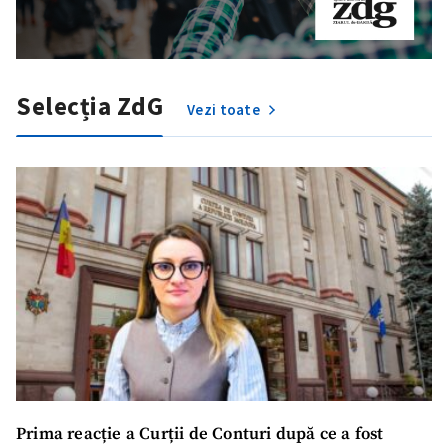
Selecția ZdG
Vezi toate
Trimite o informație
Despre ZdG
in English
на русском
Prima reacție a Curții de Conturi după ce a fost