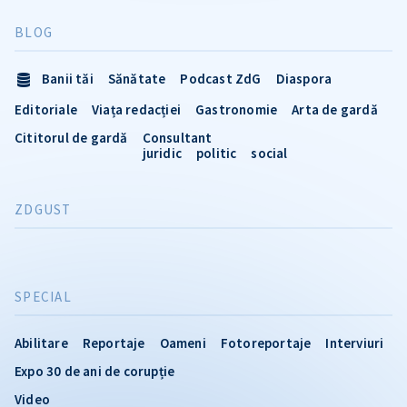
BLOG
Banii tăi
Sănătate
Podcast ZdG
Diaspora
Editoriale
Viața redacției
Gastronomie
Arta de gardă
Cititorul de gardă
Consultant
juridic
politic
social
ZDGUST
SPECIAL
Abilitare
Reportaje
Oameni
Fotoreportaje
Interviuri
Expo 30 de ani de corupție
Video