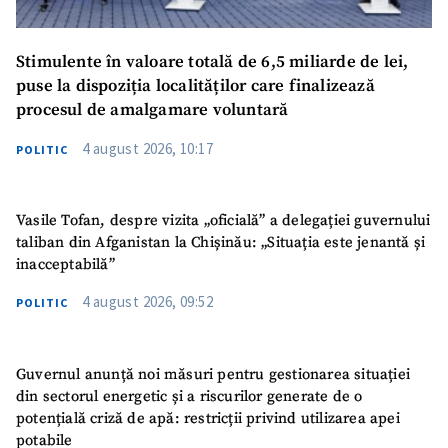
Stimulente în valoare totală de 6,5 miliarde de lei,
puse la dispoziția localităților care finalizează
procesul de amalgamare voluntară
4 august 2026, 10:17
POLITIC
Vasile Tofan, despre vizita „oficială” a delegației guvernului
taliban din Afganistan la Chișinău: „Situația este jenantă și
inacceptabilă”
4 august 2026, 09:52
POLITIC
Guvernul anunță noi măsuri pentru gestionarea situației
din sectorul energetic și a riscurilor generate de o
potențială criză de apă: restricții privind utilizarea apei
potabile