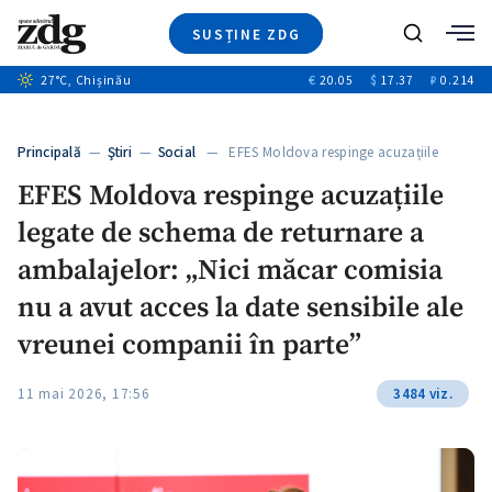
SUSȚINE ZDG
Caută
27
°C
, Chișinău
€
20.05
$
17.37
₽
0.214
Ştiri
+7
+2
Investigatii
Banii tăi
+3
Principală
—
Ştiri
—
Social
— EFES Moldova respinge acuzațiile
Video
legate…
EFES Moldova respinge acuzațiile
Special
legate de schema de returnare a
Blog
ZdGust
ambalajelor: „Nici măcar comisia
nu a avut acces la date sensibile ale
vreunei companii în parte”
11 mai 2026, 17:56
3484 viz.