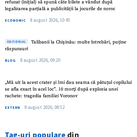
refuzat (inițial) să spună câte bilete a vândut după
Link media
+ Link media
legalizarea parțială a publicității la jocurile de noroc
8 august 2026, 10:45
ECONOMIC
Mesajul știrei
+ Mesajul știrei
Talibanii la Chișinău: multe întrebări, puține
EDITORIAL
răspunsuri
CONTACT SURSĂ
8 august 2026, 09:20
BLOG
Sursă anonimă
Nume
+ Numele meu
„Mă uit la acest crater și îmi dau seama că pătuțul copilului
se afla exact în acel loc”. 10 morți după explozia unei
rachete: tragedia familiei Voronov
Email
+ Emailul meu
8 august 2026, 08:52
EXTERN
Telefon
+ Telefon personal
Am citit și sunt de
Tag-uri populare
din
acord cu
politica de