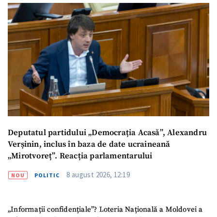
Deputatul partidului „Democrația Acasă”, Alexandru
Verșinin, inclus în baza de date ucraineană
ȘTIREA MEA
„Mirotvoreț”. Reacția parlamentarului
Titlu știre
+ Adaugă titlu
8 august 2026, 12:19
NOU
POLITIC
Fotografie
+ Încarcă imagine
„Informații confidențiale”? Loteria Națională a Moldovei a