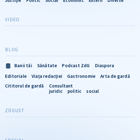
Justiție
Politic
Social
Economic
Extern
Diverse
VIDEO
BLOG
Banii tăi
Sănătate
Podcast ZdG
Diaspora
Editoriale
Viața redacției
Gastronomie
Arta de gardă
Cititorul de gardă
Consultant
juridic
politic
social
ZDGUST