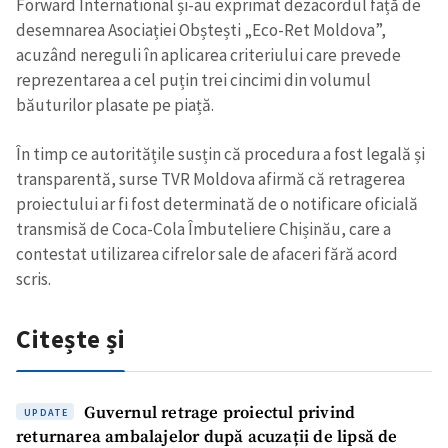
Forward International și-au exprimat dezacordul față de
desemnarea Asociației Obștești „Eco-Ret Moldova”,
acuzând nereguli în aplicarea criteriului care prevede
reprezentarea a cel puțin trei cincimi din volumul
băuturilor plasate pe piață.
În timp ce autoritățile susțin că procedura a fost legală și
transparentă, surse TVR Moldova afirmă că retragerea
Trimite o informație
Despre ZdG
proiectului ar fi fost determinată de o notificare oficială
in English
на русском
transmisă de Coca-Cola Îmbuteliere Chișinău, care a
contestat utilizarea cifrelor sale de afaceri fără acord
scris.
Citește și
Guvernul retrage proiectul privind
UPDATE
returnarea ambalajelor după acuzații de lipsă de