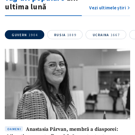
ultima lună
confidențialitate
.
Vezi ultimele știri
TRIMITE ȘTIREA
GUVERN
1904
RUSIA
1889
UCRAINA
1667
Anastasia Pârvan, membră a diasporei:
OAMENI