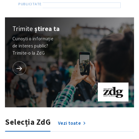
Trimite
știrea ta
Cunoști o informație
de interes public?
Trimite-o la ZdG
Selecția ZdG
Vezi toate