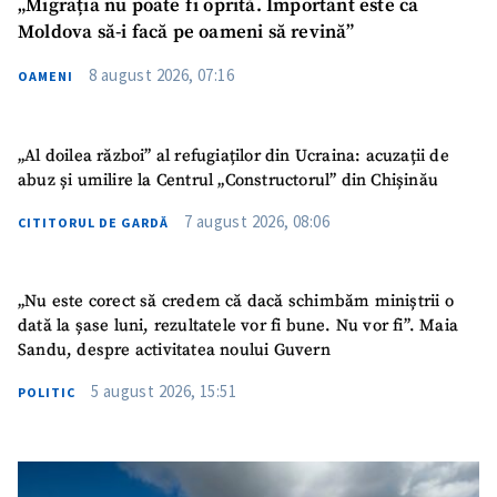
„Migrația nu poate fi oprită. Important este ca
Moldova să-i facă pe oameni să revină”
8 august 2026, 07:16
OAMENI
„Al doilea război” al refugiaților din Ucraina: acuzații de
SUSȚINE
abuz și umilire la Centrul „Constructorul” din Chișinău
7 august 2026, 08:06
CITITORUL DE GARDĂ
„Nu este corect să credem că dacă schimbăm miniștrii o
dată la șase luni, rezultatele vor fi bune. Nu vor fi”. Maia
Sandu, despre activitatea noului Guvern
5 august 2026, 15:51
POLITIC