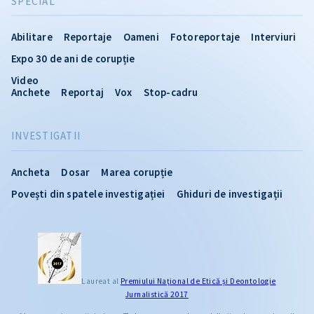
SPECIAL
Abilitare
Reportaje
Oameni
Fotoreportaje
Interviuri
Expo 30 de ani de corupție
Video
Anchete
Reportaj
Vox
Stop-cadru
INVESTIGATII
Ancheta
Dosar
Marea corupție
Povești din spatele investigației
Ghiduri de investigații
Laureat al
Premiului Naţional de Etică și Deontologie
Jurnalistică 2017