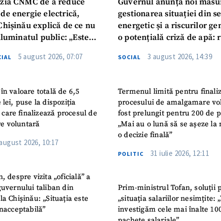
zia CNMC de a reduce
Guvernul anunță noi măsu
de energie electrică,
gestionarea situației din s
Chișinău explică de ce nu
energetic și a riscurilor g
iluminatul public: „Este
o potențială criză de apă: r
iguranței cetățenilor”
privind utilizarea apei pot
5 august 2026, 07:07
3 august 2026, 14:39
IAL
SOCIAL
în valoare totală de 6,5
Termenul limită pentru finali
 lei, puse la dispoziția
procesului de amalgamare vo
or care finalizează procesul de
fost prelungit pentru 200 de p
e voluntară
„Mai au o lună să se așeze la 
o decizie finală”
 august 2026, 10:17
31 iulie 2026, 12:11
POLITIC
n, despre vizita „oficială” a
guvernului taliban din
Prim-ministrul Tofan, soluții 
la Chișinău: „Situația este
„situația salariilor nesimțite:
inacceptabilă”
investigăm cele mai înalte 10
pachete salariale”