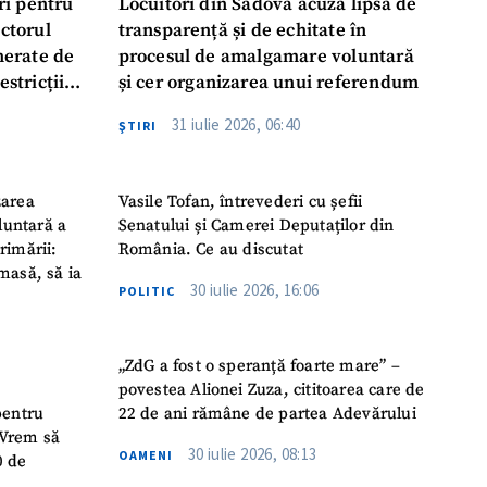
ri pentru
Locuitori din Sadova acuză lipsa de
ectorul
transparență și de echitate în
enerate de
procesul de amalgamare voluntară
estricții
și cer organizarea unui referendum
abile
31 iulie 2026, 06:40
ŞTIRI
zarea
Vasile Tofan, întrevederi cu șefii
luntară a
Senatului și Camerei Deputaților din
rimării:
România. Ce au discutat
masă, să ia
30 iulie 2026, 16:06
POLITIC
„ZdG a fost o speranță foarte mare” –
povestea Alionei Zuza, cititoarea care de
pentru
22 de ani rămâne de partea Adevărului
 „Vrem să
30 iulie 2026, 08:13
OAMENI
0 de