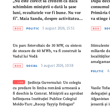
„Nu este corect să credem că dacă
După deci
schimbăm miniștrii o dată la șase
consumul 
luni, rezultatele vor fi bune. Nu vor
Primăria 
fi”. Maia Sandu, despre activitatea
va stinge 
noului Guvern
destinat s
5 august 2026, 15:51
NOU
POLITIC
NOU
SOC
Un parc fotovoltaic de 30 MW, cu sistem
Stimulente 
de stocare de 60 MWh, va fi construit la
miliarde de
Vadul lui Vodă
localitățil
amalgamar
5 august 2026, 10:58
NOU
SOCIAL
4
POLITIC
Ședința Guvernului: Un colegiu
LIVE
cu predare în limba română urmează a
Vasile Tofa
fi deschis la Comrat. Miniștrii au aprobat
delegației 
înființarea Instituției Publice Colegiul
Afganistan 
Moldo-Turc „Recep Tayyip Erdogan”
jenantă și 