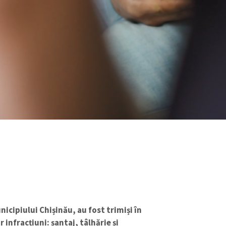
unicipiului Chișinău, au fost trimiși în
nfracțiuni: șantaj, tâlhărie și