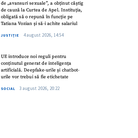
meu
de „avansuri sexuale”, a obținut câștig
de cauză la Curtea de Apel. Instituția,
obligată să o repună în funcție pe
rsonal
Tatiana Vozian și să-i achite salariul
ord cu
politica de
4 august 2026, 14:54
JUSTIȚIE
IREA
UE introduce noi reguli pentru
conținutul generat de inteligența
artificială. Deepfake-urile și chatbot-
urile vor trebui să fie etichetate
3 august 2026, 20:22
SOCIAL