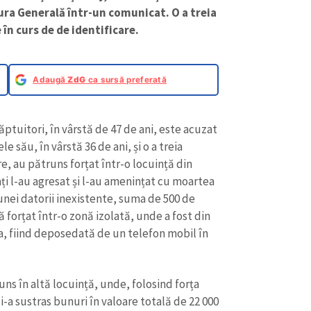
ra Generală într-un comunicat. O a treia
 în curs de de identificare.
Adaugă
ZdG
ca sursă preferată
ăptuitori, în vârstă de 47 de ani, este acuzat
 său, în vârstă 36 de ani, și o a treia
re, au pătruns forțat într-o locuință din
ați l-au agresat și l-au amenințat cu moartea
unei datorii inexistente, suma de 500 de
ă forțat într-o zonă izolată, unde a fost din
, fiind deposedată de un telefon mobil în
uns în altă locuință, unde, folosind forța
 i-a sustras bunuri în valoare totală de 22 000