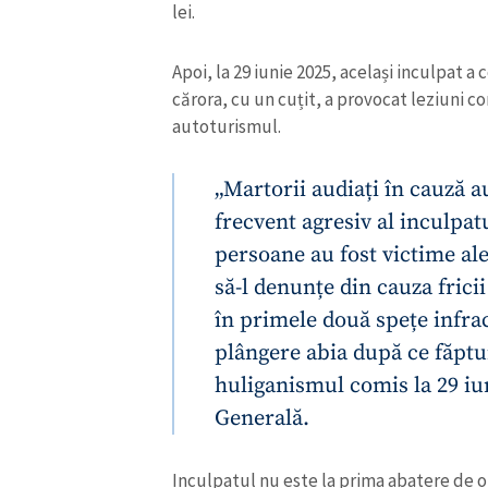
lei.
Apoi, la 29 iunie 2025, același inculpat 
cărora, cu un cuțit, a provocat leziuni co
autoturismul.
„Martorii audiați în cauză
frecvent agresiv al inculpat
persoane au fost victime ale 
să-l denunțe din cauza frici
în primele două spețe infra
ȘTIREA MEA
plângere abia după ce făptui
huliganismul comis la 29 iu
Titlu știre
Generală.
Fotografie
Inculpatul nu este la prima abatere de 