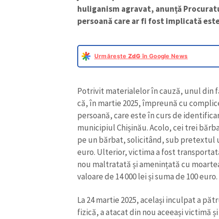
huliganism agravat, anunță Procuratu
persoană care ar fi fost implicată este
Urmărește
ZdG
în Google News
Potrivit materialelor în cauză, unul din f
că, în martie 2025, împreună cu complicele
persoană, care este în curs de identifica
municipiul Chișinău. Acolo, cei trei bărb
pe un bărbat, solicitând, sub pretextul 
euro. Ulterior, victima a fost transportat
nou maltratată și amenințată cu moartea
valoare de 14 000 lei și suma de 100 euro.
La 24 martie 2025, același inculpat a pătr
fizică, a atacat din nou aceeași victimă și