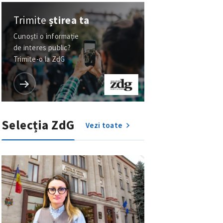
Trimite
știrea ta
Cunoști o informație
de interes public?
Trimite-o la ZdG
Selecția ZdG
Vezi toate