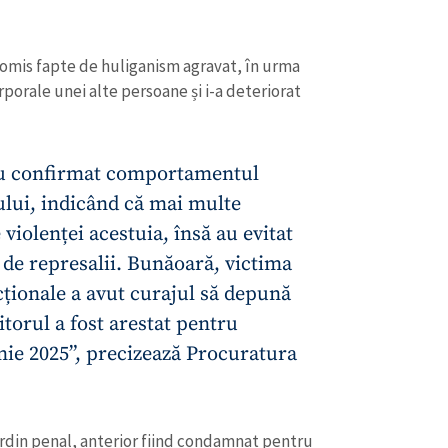
a comis fapte de huliganism agravat, în urma
rporale unei alte persoane și i-a deteriorat
 au confirmat comportamentul
ului, indicând că mai multe
violenței acestuia, însă au evitat
i de represalii. Bunăoară, victima
cționale a avut curajul să depună
CONTACT SURSĂ
torul a fost arestat pentru
Sursă anonimă
nie 2025”, precizează Procuratura
+ Adaugă titlu
Nume
+ Numele 
+ Încarcă imagine
ordin penal, anterior fiind condamnat pentru