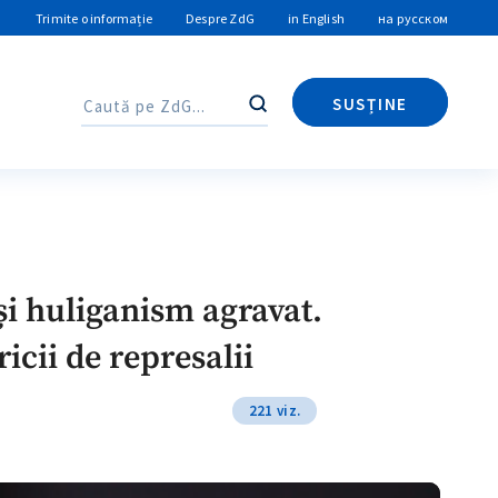
Trimite o informație
Despre ZdG
in English
на русском
SUSȚINE
Caută
Caută
 și huliganism agravat.
ricii de represalii
221 viz.