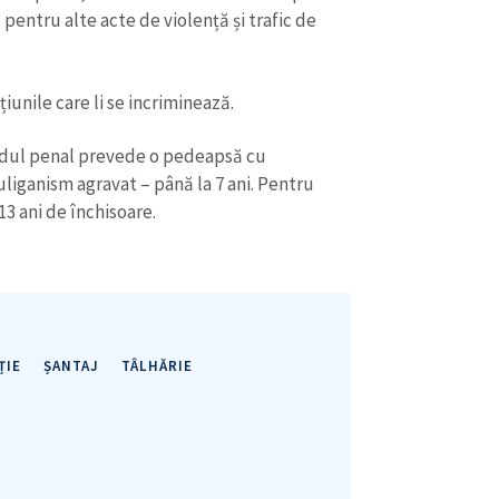
Email
+ Emailul 
 pentru alte acte de violență și trafic de
+ Link media
Telefon
+ Telefon pe
iunile care li se incriminează.
Am citit și sunt de ac
+ Mesajul știrei
confidențialitate
.
odul penal prevede o pedeapsă cu
uliganism agravat – până la 7 ani. Pentru
TRIMITE ȘT
 13 ani de închisoare.
ȚIE
ȘANTAJ
TÂLHĂRIE