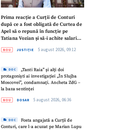
Prima reacție a Curții de Conturi
după ce a fost obligată de Curtea de
Apel să o repună în funcție pe
Tatiana Vozian și să-i achite salariul
„pentru absența forțată de la
5 august 2026, 09:12
NOU
JUSTIȚIE
muncă”
„Tanti Raia” și alți doi
DOC
protagoniști ai investigației „În Slujba
Moscovei”, condamnați. Ancheta ZdG –
la baza sentinței
5 august 2026, 06:36
NOU
DOSAR
meu
Fosta angajată a Curții de
DOC
Conturi, care l-a acuzat pe Marian Lupu