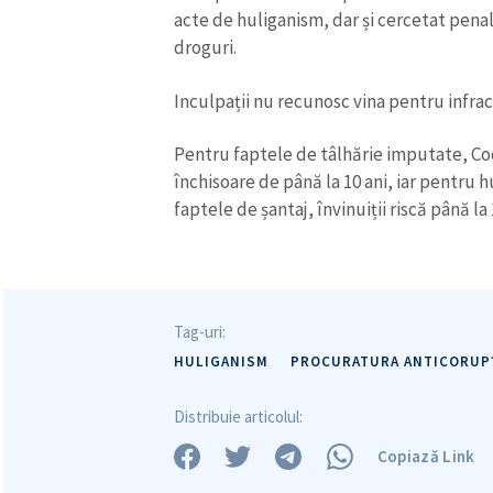
acte de huliganism, dar și cercetat penal
Link media
droguri.
Inculpații nu recunosc vina pentru infracț
Mesajul știrei
Pentru faptele de tâlhărie imputate, C
închisoare de până la 10 ani, iar pentru h
faptele de șantaj, învinuiții riscă până la
Tag-uri:
HULIGANISM
PROCURATURA ANTICORUP
Distribuie articolul:
Copiază Link