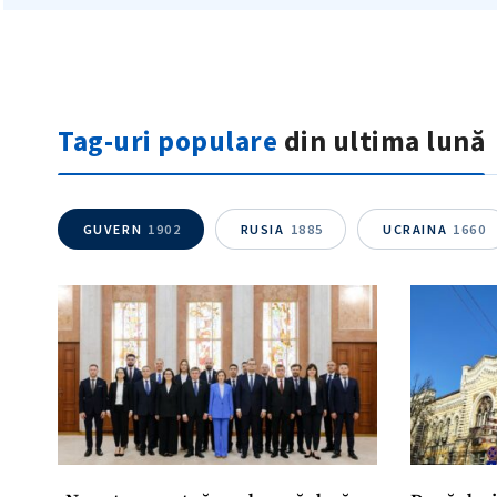
Tag-uri populare
din ultima lună
GUVERN
1902
RUSIA
1885
UCRAINA
1660