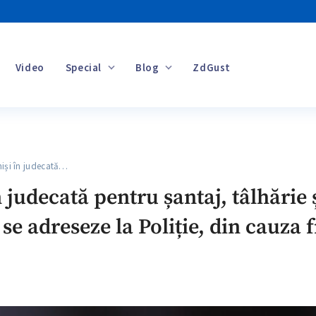
Video
Special
Blog
ZdGust
Banii tăi
iși în judecată…
n judecată pentru șantaj, tâlhărie
se adreseze la Poliție, din cauza f