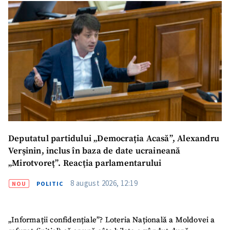
ȘTIREA MEA
Titlu știre
+ Adaugă titlu
Fotografie
+ Încarcă imagine
Link media
+ Link media
Deputatul partidului „Democrația Acasă”, Alexandru
Verșinin, inclus în baza de date ucraineană
„Mirotvoreț”. Reacția parlamentarului
Mesajul știrei
+ Mesajul știrei
8 august 2026, 12:19
NOU
POLITIC
CONTACT SURSĂ
„Informații confidențiale”? Loteria Națională a Moldovei a
Sursă anonimă