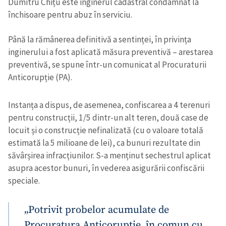
Dumitru Chițu este inginerul cadastral condamnat la
închisoare pentru abuz în serviciu.
Până la rămânerea definitivă a sentinței, în privința
inginerului a fost aplicată măsura preventivă – arestarea
preventivă, se spune într-un comunicat al Procuraturii
Anticorupție (PA).
Instanța a dispus, de asemenea, confiscarea a 4 terenuri
pentru construcții, 1/5 dintr-un alt teren, două case de
locuit și o construcție nefinalizată (cu o valoare totală
estimată la 5 milioane de lei), ca bunuri rezultate din
săvârșirea infracțiunilor. S-a menținut sechestrul aplicat
asupra acestor bunuri, în vederea asigurării confiscării
speciale.
„Potrivit probelor acumulate de
Procuratura Anticorupție, în comun cu