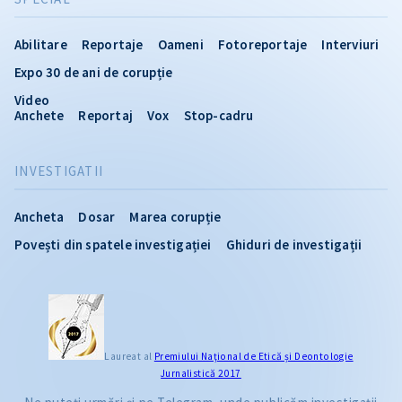
Abilitare
Reportaje
Oameni
Fotoreportaje
Interviuri
Expo 30 de ani de corupție
Video
Anchete
Reportaj
Vox
Stop-cadru
INVESTIGATII
Ancheta
Dosar
Marea corupție
Povești din spatele investigației
Ghiduri de investigații
Laureat al
Premiului Naţional de Etică și Deontologie
Jurnalistică 2017