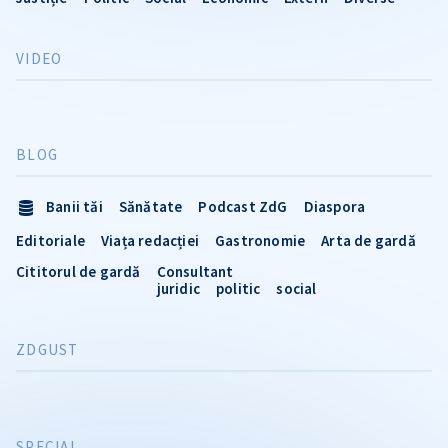
VIDEO
BLOG
Banii tăi
Sănătate
Podcast ZdG
Diaspora
Editoriale
Viața redacției
Gastronomie
Arta de gardă
Cititorul de gardă
Consultant
juridic
politic
social
ZDGUST
SPECIAL