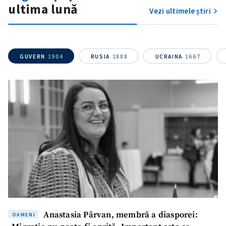
ultima lună
Vezi ultimele știri
GUVERN
1904
RUSIA
1888
UCRAINA
1667
SUSȚINE
Anastasia Pârvan, membră a diasporei:
OAMENI