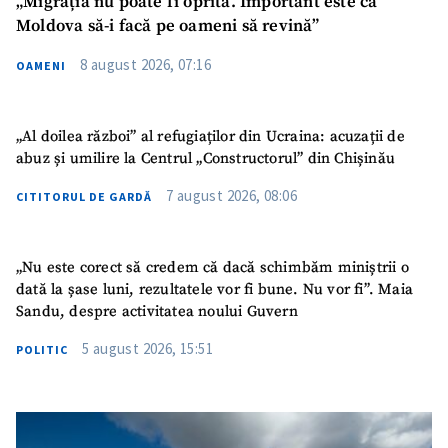
„Migrația nu poate fi oprită. Important este ca
Moldova să-i facă pe oameni să revină”
8 august 2026, 07:16
OAMENI
„Al doilea război” al refugiaților din Ucraina: acuzații de
abuz și umilire la Centrul „Constructorul” din Chișinău
7 august 2026, 08:06
CITITORUL DE GARDĂ
„Nu este corect să credem că dacă schimbăm miniștrii o
dată la șase luni, rezultatele vor fi bune. Nu vor fi”. Maia
Sandu, despre activitatea noului Guvern
5 august 2026, 15:51
POLITIC