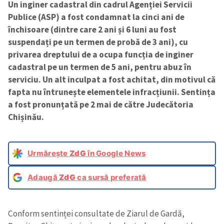
Un inginer cadastral din cadrul Agenției Servicii
Publice (ASP) a fost condamnat la cinci ani de
închisoare (dintre care 2 ani și 6 luni au fost
suspendați pe un termen de probă de 3 ani), cu
privarea dreptului de a ocupa funcția de inginer
cadastral pe un termen de 5 ani, pentru abuz în
serviciu. Un alt inculpat a fost achitat, din motivul că
fapta nu întrunește elementele infracțiunii. Sentința
a fost pronunțată pe 2 mai de către Judecătoria
Chișinău.
Urmărește
ZdG
în Google News
Adaugă
ZdG
ca sursă preferată
Conform sentinței consultate de Ziarul de Gardă,