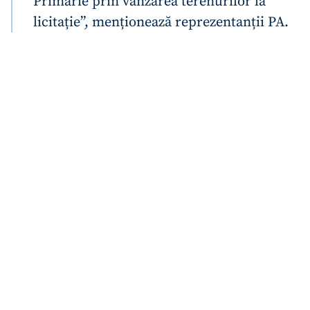
Primărie prin vânzarea terenurilor la
licitație”, menționează reprezentanții PA.
Trimite o informație
Despre ZdG
in English
на русском