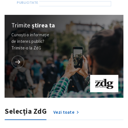
Trimite
știrea ta
Cunoști o informație
de interes public?
Trimite-o la ZdG
Selecția ZdG
Vezi toate