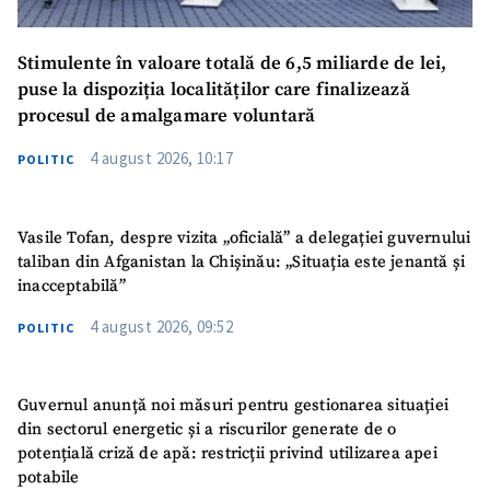
Stimulente în valoare totală de 6,5 miliarde de lei,
puse la dispoziția localităților care finalizează
procesul de amalgamare voluntară
4 august 2026, 10:17
POLITIC
Vasile Tofan, despre vizita „oficială” a delegației guvernului
taliban din Afganistan la Chișinău: „Situația este jenantă și
inacceptabilă”
4 august 2026, 09:52
POLITIC
Guvernul anunță noi măsuri pentru gestionarea situației
din sectorul energetic și a riscurilor generate de o
potențială criză de apă: restricții privind utilizarea apei
potabile