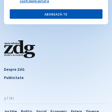
confidențialitate
.
ABONEAZĂ-TE
Despre ZdG
Publicitate
ŞTIRI
Justiție
Politic
Social
Economic
Extern
Diverse