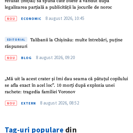
refuzat (inițial) să spună câte bilete a vândut după
legalizarea parțială a publicității la jocurile de noroc
Nume
+ Numele meu
8 august 2026, 10:45
NOU
ECONOMIC
Email
+ Emailul meu
Talibanii la Chișinău: multe întrebări, puține
EDITORIAL
Telefon
+ Telefon personal
răspunsuri
8 august 2026, 09:20
NOU
BLOG
Am citit și sunt de
acord cu
politica de
confidențialitate
.
„Mă uit la acest crater și îmi dau seama că pătuțul copilului
TRIMITE ȘTIREA
se afla exact în acel loc”. 10 morți după explozia unei
rachete: tragedia familiei Voronov
8 august 2026, 08:52
NOU
EXTERN
Tag-uri populare
din