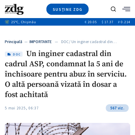
SUSȚINE ZDG
Caută
+1
25
°C
, Chișinău
€
20.05
$
17.37
₽
0.214
Ştiri
+7
+2
Investigatii
Banii tăi
+2
Principală
—
IMPORTANTE
— DOC/ Un inginer cadastral din…
Video
Un inginer cadastral din
Special
DOC
cadrul ASP, condamnat la 5 ani de
Blog
ZdGust
închisoare pentru abuz în serviciu.
O altă persoană vizată în dosar a
fost achitată
5 mai 2025, 06:37
567 viz.