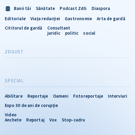
Banii tăi
Sănătate
Podcast ZdG
Diaspora
Editoriale
Viața redacției
Gastronomie
Arta de gardă
Cititorul de gardă
Consultant
juridic
politic
social
ZDGUST
SPECIAL
Abilitare
Reportaje
Oameni
Fotoreportaje
Interviuri
Expo 30 de ani de corupție
Video
Anchete
Reportaj
Vox
Stop-cadru