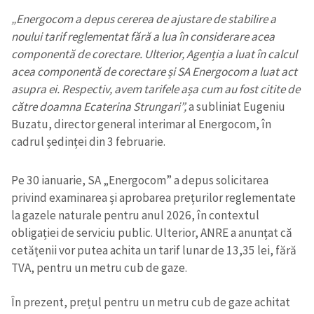
„Energocom a depus cererea de ajustare de stabilire a
noului tarif reglementat fără a lua în considerare acea
componentă de corectare. Ulterior, Agenția a luat în calcul
acea componentă de corectare și SA Energocom a luat act
asupra ei. Respectiv, avem tarifele așa cum au fost citite de
către doamna Ecaterina Strungari”,
a subliniat Eugeniu
Buzatu, director general interimar al Energocom, în
cadrul ședinței din 3 februarie.
Pe 30 ianuarie, SA „Energocom” a depus solicitarea
privind examinarea și aprobarea prețurilor reglementate
la gazele naturale pentru anul 2026, în contextul
obligației de serviciu public. Ulterior, ANRE a anunțat că
cetățenii vor putea achita un tarif lunar de 13,35 lei, fără
TVA, pentru un metru cub de gaze.
În prezent, prețul pentru un metru cub de gaze achitat