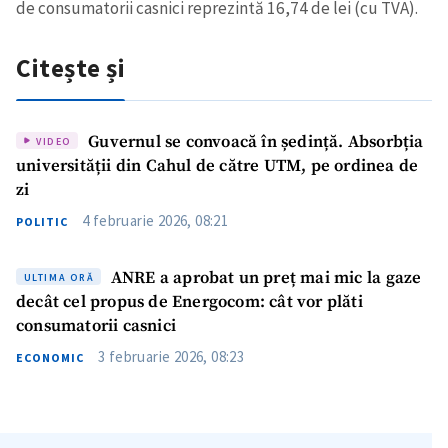
de consumatorii casnici reprezintă 16,74 de lei (cu TVA).
Citește și
Guvernul se convoacă în ședință. Absorbția
VIDEO
universității din Cahul de către UTM, pe ordinea de
zi
4 februarie 2026, 08:21
POLITIC
ANRE a aprobat un preț mai mic la gaze
ULTIMA ORĂ
decât cel propus de Energocom: cât vor plăti
consumatorii casnici
3 februarie 2026, 08:23
ECONOMIC
Trimite o informație
Despre ZdG