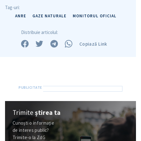
in English
на русском
Tag-uri:
ANRE
GAZE NATURALE
MONITORUL OFICIAL
Distribuie articolul:
Copiază Link
Trimite
știrea ta
Cunoști o informație
de interes public?
Trimite-o la ZdG