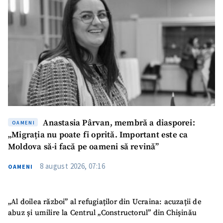
Email
+ Emailul meu
Telefon
+ Telefon personal
Am citit și sunt de
acord cu
politica de
confidențialitate
.
TRIMITE ȘTIREA
Anastasia Pârvan, membră a diasporei:
OAMENI
„Migrația nu poate fi oprită. Important este ca
Moldova să-i facă pe oameni să revină”
8 august 2026, 07:16
OAMENI
„Al doilea război” al refugiaților din Ucraina: acuzații de
abuz și umilire la Centrul „Constructorul” din Chișinău