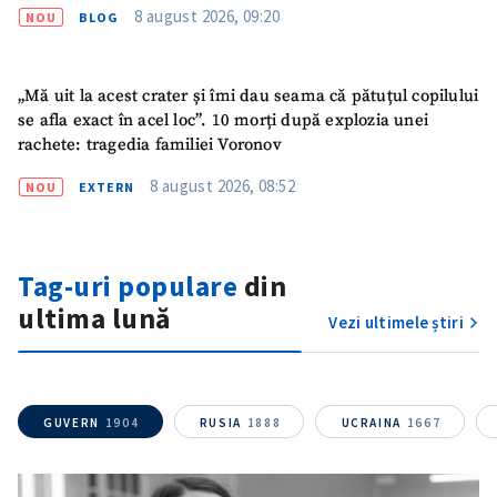
8 august 2026, 09:20
NOU
BLOG
Titlu știre
+ Adaugă titlu
„Mă uit la acest crater și îmi dau seama că pătuțul copilului
Fotografie
+ Încarcă imagine
se afla exact în acel loc”. 10 morți după explozia unei
rachete: tragedia familiei Voronov
Link media
+ Link media
8 august 2026, 08:52
NOU
EXTERN
Mesajul știrei
+ Mesajul știrei
Tag-uri populare
din
ultima lună
Vezi ultimele știri
CONTACT SURSĂ
Sursă anonimă
GUVERN
1904
RUSIA
1888
UCRAINA
1667
Nume
+ Numele meu