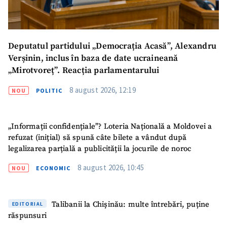
Deputatul partidului „Democrația Acasă”, Alexandru
Verșinin, inclus în baza de date ucraineană
„Mirotvoreț”. Reacția parlamentarului
8 august 2026, 12:19
NOU
POLITIC
„Informații confidențiale”? Loteria Națională a Moldovei a
refuzat (inițial) să spună câte bilete a vândut după
legalizarea parțială a publicității la jocurile de noroc
8 august 2026, 10:45
NOU
ECONOMIC
Talibanii la Chișinău: multe întrebări, puține
EDITORIAL
răspunsuri
ȘTIREA MEA