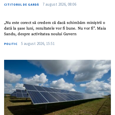
7 august 2026, 08:06
CITITORUL DE GARDĂ
„Nu este corect să credem că dacă schimbăm miniștrii o
dată la șase luni, rezultatele vor fi bune. Nu vor fi”. Maia
Sandu, despre activitatea noului Guvern
5 august 2026, 15:51
POLITIC
SUSȚINE