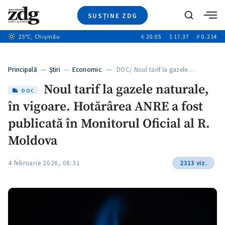
SUSȚINE ZDG
Caută
+1
25
°C
, Chișinău
€
20.05
$
17.37
₽
0.214
Ştiri
+6
+3
Investigatii
Banii tăi
+2
Principală
—
Ştiri
—
Economic
— DOC/ Noul tarif la gazele…
Video
Noul tarif la gazele naturale,
Special
DOC
în vigoare. Hotărârea ANRE a fost
Blog
+1
ZdGust
publicată în Monitorul Oficial al R.
Moldova
4 februarie 2026, 08:31
2313 viz.