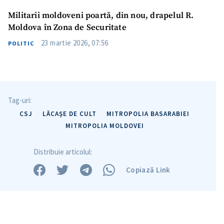
Militarii moldoveni poartă, din nou, drapelul R.
Fotografie
+ Încarcă imagine
Moldova în Zona de Securitate
23 martie 2026, 07:56
POLITIC
Link media
+ Link media
Mesajul știrei
+ Mesajul știrei
Tag-uri:
CSJ
LĂCAȘE DE CULT
MITROPOLIA BASARABIEI
MITROPOLIA MOLDOVEI
CONTACT SURSĂ
Sursă anonimă
Distribuie articolul:
Copiază Link
Nume
+ Numele meu
Email
+ Emailul meu