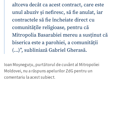
altceva decât ca acest contract, care este
unul abuziv și nefiresc, să fie anulat, iar
contractele să fie încheiate direct cu
comunitățile religioase, pentru că
Mitropolia Basarabiei mereu a susținut că
Trimite o informație
Despre ZdG
biserica este a parohiei, a comunității
in English
на русском
(…)”, subliniază Gabriel Gherasă.
Ioan Moșneguțu, purtătorul de cuvânt al Mitropoliei
Moldovei, nu a răspuns apelurilor ZdG pentru un
comentariu la acest subiect.