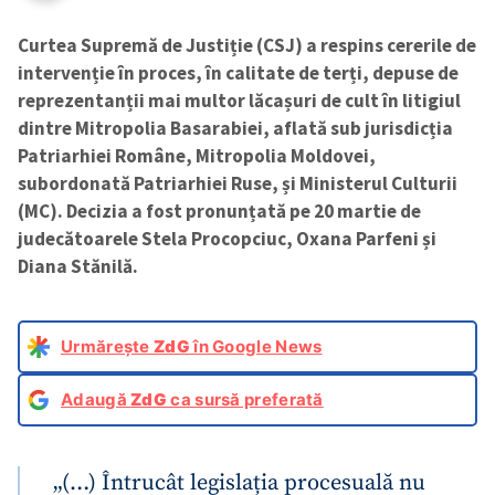
Curtea Supremă de Justiție (CSJ) a respins cererile de
intervenție în proces, în calitate de terți, depuse de
reprezentanții mai multor lăcașuri de cult în litigiul
dintre Mitropolia Basarabiei, aflată sub jurisdicția
Patriarhiei Române, Mitropolia Moldovei,
subordonată Patriarhiei Ruse, și Ministerul Culturii
(MC). Decizia a fost pronunțată pe 20 martie de
judecătoarele Stela Procopciuc, Oxana Parfeni și
Diana Stănilă.
Urmărește
ZdG
în Google News
Adaugă
ZdG
ca sursă preferată
„(…) Întrucât legislația procesuală nu