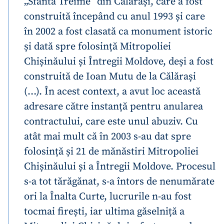
„Sfânta Treime” din Călărași, care a fost
construită începând cu anul 1993 și care
în 2002 a fost clasată ca monument istoric
și dată spre folosință Mitropoliei
Chișinăului și Întregii Moldove, deși a fost
construită de Ioan Mutu de la Călărași
(…). În acest context, a avut loc această
adresare către instanță pentru anularea
contractului, care este unul abuziv. Cu
atât mai mult că în 2003 s-au dat spre
folosință și 21 de mănăstiri Mitropoliei
Chișinăului și a Întregii Moldove. Procesul
s-a tot tărăgănat, s-a întors de nenumărate
ori la Înalta Curte, lucrurile n-au fost
tocmai firești, iar ultima găselniță a