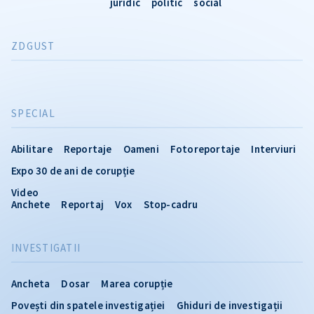
juridic
politic
social
ZDGUST
SPECIAL
Abilitare
Reportaje
Oameni
Fotoreportaje
Interviuri
Expo 30 de ani de corupție
Video
Anchete
Reportaj
Vox
Stop-cadru
INVESTIGATII
Ancheta
Dosar
Marea corupție
Povești din spatele investigației
Ghiduri de investigații