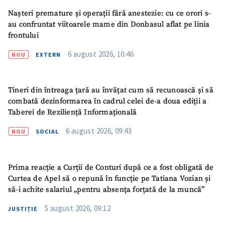
Nașteri premature și operații fără anestezie: cu ce orori s-
au confruntat viitoarele mame din Donbasul aflat pe linia
SUSȚINE
frontului
6 august 2026, 10:46
NOU
EXTERN
Tineri din întreaga țară au învățat cum să recunoască și să
combată dezinformarea în cadrul celei de-a doua ediții a
Taberei de Reziliență Informațională
6 august 2026, 09:43
NOU
SOCIAL
Prima reacție a Curții de Conturi după ce a fost obligată de
Curtea de Apel să o repună în funcție pe Tatiana Vozian și
să-i achite salariul „pentru absența forțată de la muncă”
5 august 2026, 09:12
JUSTIȚIE