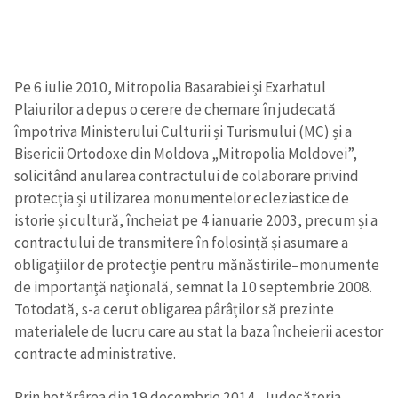
Pe 6 iulie 2010, Mitropolia Basarabiei și Exarhatul
Plaiurilor a depus o cerere de chemare în judecată
împotriva Ministerului Culturii și Turismului (MC) și a
Bisericii Ortodoxe din Moldova „Mitropolia Moldovei”,
solicitând anularea contractului de colaborare privind
protecția și utilizarea monumentelor ecleziastice de
istorie și cultură, încheiat pe 4 ianuarie 2003, precum și a
contractului de transmitere în folosință și asumare a
obligațiilor de protecție pentru mănăstirile–monumente
de importanță națională, semnat la 10 septembrie 2008.
Totodată, s-a cerut obligarea pârâților să prezinte
materialele de lucru care au stat la baza încheierii acestor
contracte administrative.
Prin hotărârea din 19 decembrie 2014, Judecătoria