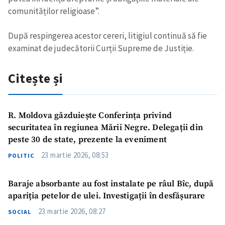
comunităților religioase”.
După respingerea acestor cereri, litigiul continuă să fie
examinat de judecătorii Curții Supreme de Justiție.
Citește și
R. Moldova găzduiește Conferința privind
securitatea în regiunea Mării Negre. Delegații din
peste 30 de state, prezente la eveniment
23 martie 2026, 08:53
POLITIC
Baraje absorbante au fost instalate pe râul Bîc, după
apariția petelor de ulei. Investigații în desfășurare
ȘTIREA MEA
23 martie 2026, 08:27
SOCIAL
Titlu știre
+ Adaugă titlu