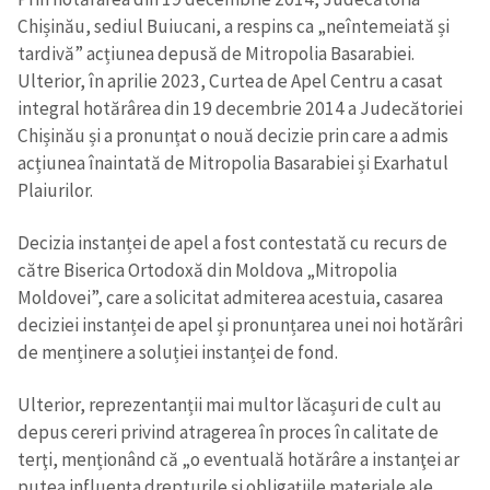
Chișinău, sediul Buiucani, a respins ca „neîntemeiată și
tardivă” acțiunea depusă de Mitropolia Basarabiei.
Ulterior, în aprilie 2023, Curtea de Apel Centru a casat
integral hotărârea din 19 decembrie 2014 a Judecătoriei
Chișinău și a pronunțat o nouă decizie prin care a admis
acțiunea înaintată de Mitropolia Basarabiei și Exarhatul
Plaiurilor.
Decizia instanței de apel a fost contestată cu recurs de
către Biserica Ortodoxă din Moldova „Mitropolia
Moldovei”, care a solicitat admiterea acestuia, casarea
deciziei instanței de apel și pronunțarea unei noi hotărâri
de menținere a soluției instanței de fond.
Ulterior, reprezentanții mai multor lăcașuri de cult au
depus cereri privind atragerea în proces în calitate de
terţi, menționând că „o eventuală hotărâre a instanţei ar
putea influența drepturile şi obligaţiile materiale ale