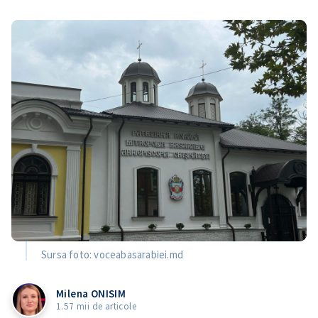
Sursa foto: voceabasarabiei.md
Milena ONISIM
1.57 mii de articole