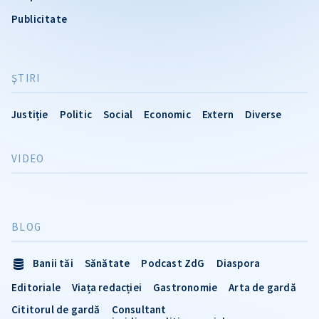
Publicitate
ŞTIRI
Justiție
Politic
Social
Economic
Extern
Diverse
VIDEO
BLOG
Banii tăi
Sănătate
Podcast ZdG
Diaspora
Editoriale
Viața redacției
Gastronomie
Arta de gardă
Cititorul de gardă
Consultant