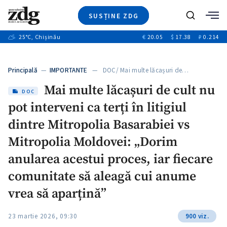
SUSȚINE ZDG
+4
Caută
+1
25
°C
, Chișinău
€
20.05
$
17.38
₽
0.214
Ştiri
+13
+10
Investigatii
Banii tăi
+3
Principală
—
IMPORTANTE
— DOC/ Mai multe lăcașuri de…
Video
Mai multe lăcașuri de cult nu
Special
DOC
pot interveni ca terți în litigiul
Blog
+1
ZdGust
dintre Mitropolia Basarabiei vs
Mitropolia Moldovei: „Dorim
anularea acestui proces, iar fiecare
comunitate să aleagă cui anume
vrea să aparțină”
23 martie 2026, 09:30
900 viz.