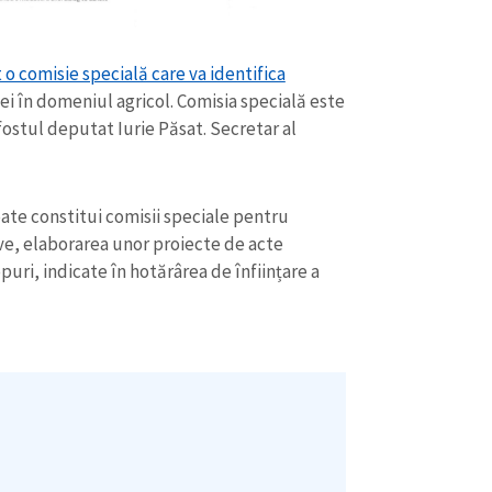
Email
+ Emailul 
+ Link media
Telefon
+ Telefon pe
 o comisie specială care va identifica
i în domeniul agricol. Comisia specială este
Am citit și sunt de ac
ostul deputat Iurie Păsat. Secretar al
+ Mesajul știrei
confidențialitate
.
TRIMITE ȘT
ate constitui comisii speciale pentru
ve, elaborarea unor proiecte de acte
uri, indicate în hotărârea de înființare a