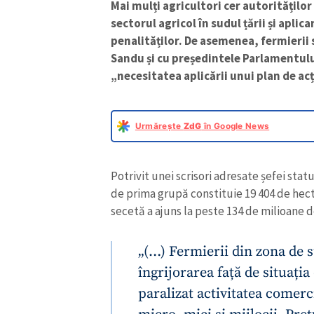
Mai mulți agricultori cer autorităților
sectorul agricol în sudul țării și aplic
penalităților. De asemenea, fermierii 
Sandu și cu președintele Parlamentulu
„necesitatea aplicării unui plan de acț
Urmărește
ZdG
în Google News
Potrivit unei scrisori adresate șefei stat
de prima grupă constituie 19 404 de hec
secetă a ajuns la peste 134 de milioane de
„(…) Fermierii din zona de 
îngrijorarea față de situația
paralizat activitatea comerc