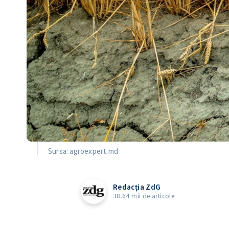
Sursa: agroexpert.md
Redacția ZdG
38.64 mii de articole