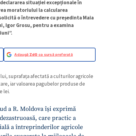
 declararea situației excepționale în
area moratoriului la calcularea
solicită o întrevedere cu președinta Maia
i, Igor Grosu, pentru a examina
iuni”.
Adaugă
ZdG
ca sursă preferată
ului, suprafața afectată a culturilor agricole
tare, iar valoarea pagubelor produse de
 lei.
sud a R. Moldova își exprimă
 dezastruoasă, care practic a
ială a întreprinderilor agricole