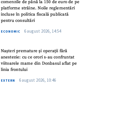
meu
comenzile de până la 150 de euro de pe
platforme străine. Noile reglementări
incluse în politica fiscală publicată
rsonal
pentru consultări
6 august 2026, 14:54
ord cu
politica de
ECONOMIC
IREA
Nașteri premature și operații fără
anestezie: cu ce orori s-au confruntat
viitoarele mame din Donbasul aflat pe
linia frontului
6 august 2026, 10:46
EXTERN