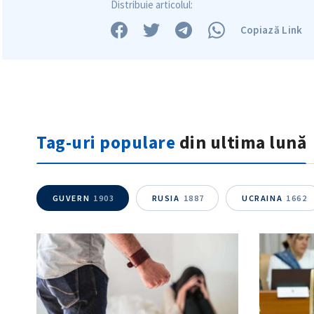
Distribuie articolul:
Copiază Link
Tag-uri populare
din ultima lună
GUVERN
1903
RUSIA
1887
UCRAINA
1662