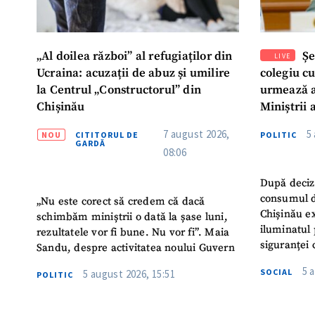
„Al doilea război” al refugiaților din
Șe
LIVE
Ucraina: acuzații de abuz și umilire
colegiu c
la Centrul „Constructorul” din
urmează a
Chișinău
Miniștrii 
Instituție
7 august 2026,
5
NOU
CITITORUL DE
POLITIC
Turc „Rec
GARDĂ
08:06
După deciz
consumul d
„Nu este corect să credem că dacă
Chișinău ex
schimbăm miniștrii o dată la șase luni,
iluminatul 
rezultatele vor fi bune. Nu vor fi”. Maia
siguranței 
Sandu, despre activitatea noului Guvern
5 
SOCIAL
5 august 2026, 15:51
POLITIC