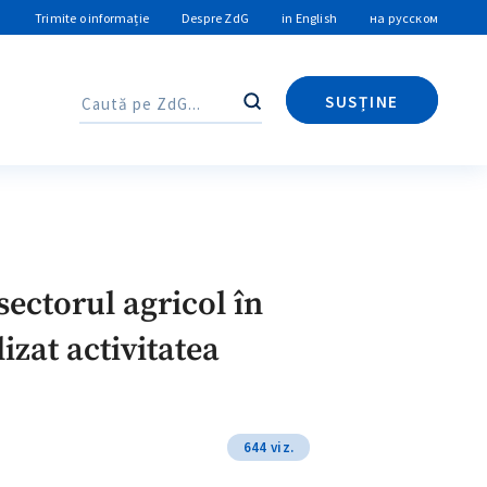
Trimite o informație
Despre ZdG
in English
на русском
SUSȚINE
Caută
Caută
sectorul agricol în
izat activitatea
644 viz.