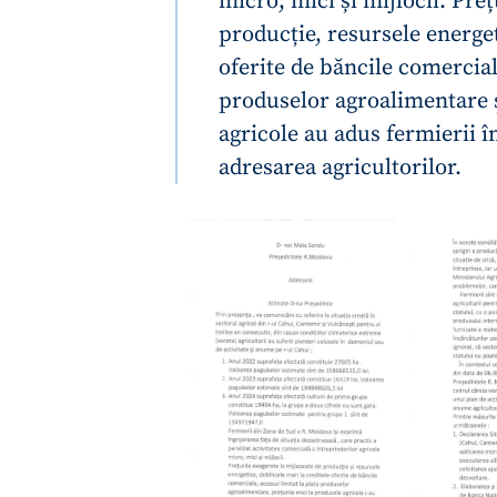
micro, mici și mijlocii. Pre
producție, resursele energet
oferite de băncile comerciale
produselor agroalimentare ș
agricole au adus fermierii î
adresarea agricultorilor.
ȘTIREA MEA
Titlu știre
Fotografie