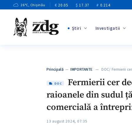
€
20.05
$
17.37
₽
0.214
26
°C
, Chișinău
Ştiri
Investigatii
+3
+1
+9
+4
Principală
—
IMPORTANTE
— DOC/ Fermierii cer 
+5
Fermierii cer dec
DOC
raioanele din sudul ță
comercială a întrepri
13 august 2024, 07:35