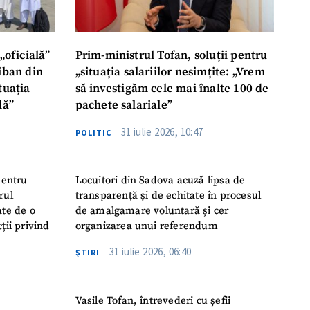
„oficială”
Prim-ministrul Tofan, soluții pentru
liban din
„situația salariilor nesimțite: „Vrem
tuația
să investigăm cele mai înalte 100 de
lă”
pachete salariale”
31 iulie 2026, 10:47
POLITIC
pentru
Locuitori din Sadova acuză lipsa de
rul
transparență și de echitate în procesul
ate de o
de amalgamare voluntară și cer
ții privind
organizarea unui referendum
31 iulie 2026, 06:40
ŞTIRI
Vasile Tofan, întrevederi cu șefii