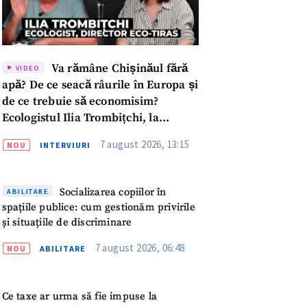
Va rămâne Chișinăul fără
VIDEO
apă? De ce seacă râurile în Europa și
de ce trebuie să economisim?
Ecologistul Ilia Trombițchi, la
Podcast ZdCe
7 august 2026, 13:15
NOU
INTERVIURI
Socializarea copiilor în
ABILITARE
spațiile publice: cum gestionăm privirile
și situațiile de discriminare
7 august 2026, 06:48
NOU
ABILITARE
meu
Ce taxe ar urma să fie impuse la