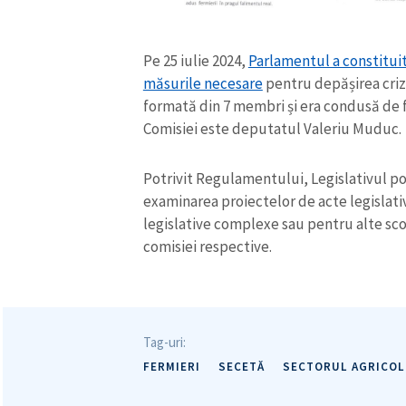
Link media
Pe 25 iulie 2024,
Parlamentul a constituit
măsurile necesare
pentru depășirea crize
formată din 7 membri și era condusă de f
Mesajul știrei
Comisiei este deputatul Valeriu Muduc.
Potrivit Regulamentului, Legislativul po
examinarea proiectelor de acte legislati
legislative complexe sau pentru alte scop
comisiei respective.
Tag-uri:
FERMIERI
SECETĂ
SECTORUL AGRICOL