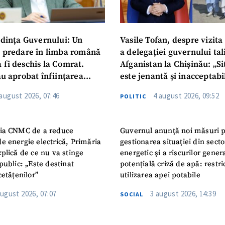
dința Guvernului: Un
Vasile Tofan, despre vizita 
u predare în limba română
a delegației guvernului ta
 fi deschis la Comrat.
Afganistan la Chișinău: „Si
au aprobat înființarea
este jenantă și inacceptabi
i Publice Colegiul Moldo-
 august 2026, 07:46
4 august 2026, 09:52
POLITIC
ep Tayyip Erdogan”
ia CNMC de a reduce
Guvernul anunță noi măsuri 
e energie electrică, Primăria
gestionarea situației din secto
plică de ce nu va stinge
energetic și a riscurilor gener
public: „Este destinat
potențială criză de apă: restric
cetățenilor”
utilizarea apei potabile
august 2026, 07:07
3 august 2026, 14:39
SOCIAL