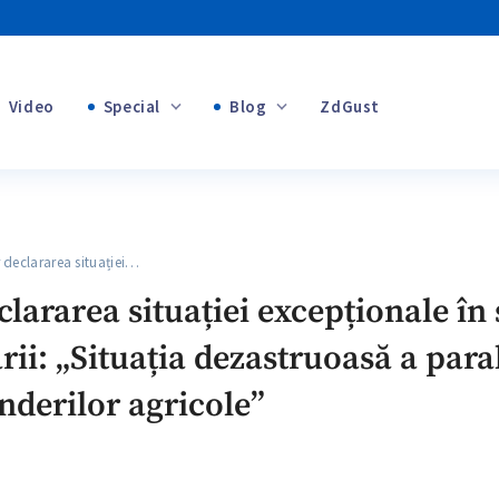
Video
Special
Blog
ZdGust
+1
Banii tăi
+1
declararea situației…
+1
lararea situației excepționale în 
rii: „Situația dezastruoasă a paral
+1
nderilor agricole”