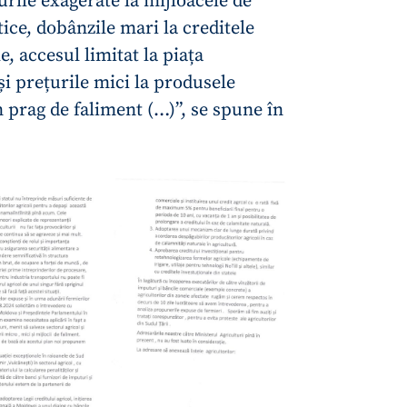
țurile exagerate la mijloacele de
ice, dobânzile mari la creditele
, accesul limitat la piața
i prețurile mici la produsele
n prag de faliment (…)”, se spune în
CONTACT SURSĂ
Sursă anonimă
+ Adaugă titlu
Nume
+ Numele 
+ Încarcă imagine