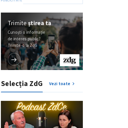
Trimite
știrea ta
Cunoști o informație
de interes public?
Trimite-o la ZdG
Selecția ZdG
Vezi toate