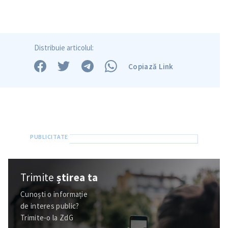
Distribuie articolul:
Copiază Link
Trimite
știrea ta
Cunoști o informație
de interes public?
Trimite-o la ZdG