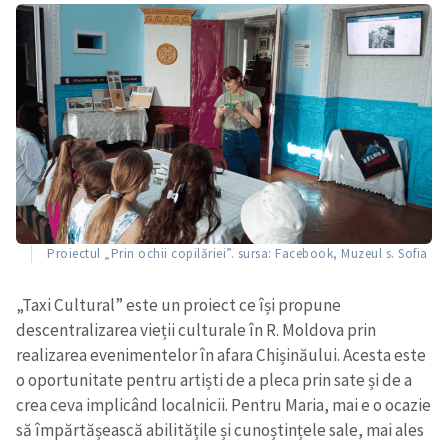
Proiectul „Prin ochii copilăriei”. sursa: Facebook, Muzeul s. Sofia
„Taxi Cultural” este un proiect ce își propune
descentralizarea vieții culturale în R. Moldova prin
realizarea evenimentelor în afara Chișinăului. Acesta este
o oportunitate pentru artiști de a pleca prin sate și de a
crea ceva implicând localnicii. Pentru Maria, mai e o ocazie
să împărtășească abilitățile și cunoștințele sale, mai ales