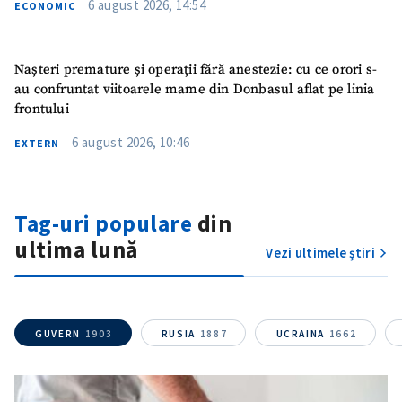
6 august 2026, 14:54
ECONOMIC
Nașteri premature și operații fără anestezie: cu ce orori s-
au confruntat viitoarele mame din Donbasul aflat pe linia
frontului
6 august 2026, 10:46
EXTERN
Tag-uri populare
din
ultima lună
Vezi ultimele știri
GUVERN
1903
RUSIA
1887
UCRAINA
1662