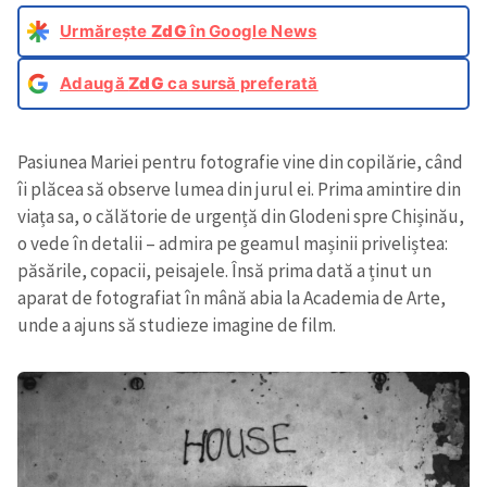
Urmărește
ZdG
în Google News
Adaugă
ZdG
ca sursă preferată
Pasiunea Mariei pentru fotografie vine din copilărie, când
îi plăcea să observe lumea din jurul ei. Prima amintire din
viața sa, o călătorie de urgență din Glodeni spre Chișinău,
o vede în detalii – admira pe geamul mașinii priveliștea:
păsările, copacii, peisajele. Însă prima dată a ținut un
aparat de fotografiat în mână abia la Academia de Arte,
unde a ajuns să studieze imagine de film.