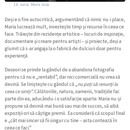
16. sursa: Maria Guțu
Deși e o fire autocritică, argumentând că nimic nu-i place,
Maria lucrează mult, investește timp și resurse în ceea ce
face. Trăiește din rezidențe artistice – locuri de inspirație,
documentare și creare pentru artiști – și proiecte, deși a
glumit că s-ar angaja la o fabrică de dulciuri doar pentru
experiență.
Deseori se prinde la gândul de a abandona fotografia
pentru că nu e „rentabil”, dar nici comercială nu vrea să
devină. Se liniștește cu gândul că „
nu poți să renunți la
ceea ce simți”.
Călătoriile, natura, oamenii, tradițiile fac
parte din ea, aducându-i o satisfacție aparte. Maria nu-și
propune să devină mai bună sau mai de succes, să aibă
expoziții ori să câștige premii. Ea consideră că scopul final
e „cât mai sincer să fii singur cu tine – asta contează în
ceea ce faci.”