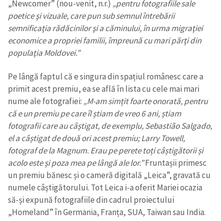
„Newcomer” (nou-venit, n.r.)
„pentru fotografiile sale
poetice şi vizuale, care pun sub semnul întrebării
semnificaţia rădăcinilor şi a căminului, în urma migraţiei
economice a propriei familii, împreună cu mari părţi din
populaţia Moldovei.”
Trimite o informație
Despre ZdG
Pe lângă faptul că e singura din spațiul românesc care a
in English
на русском
primit acest premiu, ea se află în lista cu cele mai mari
nume ale fotografiei:
„M-am simțit foarte onorată, pentru
că e un premiu pe care îl știam de vreo 6 ani, știam
fotografii care au câștigat, de exemplu, Sebastião Salgado,
el a câștigat de două ori acest premiu; Larry Towell,
fotograf de la Magnum. Erau pe perete toți câștigătorii și
acolo este și poza mea pe lângă ale lor.”
Fruntașii primesc
un premiu bănesc și o cameră digitală „Leica”, gravată cu
numele câștigătorului. Tot Leica i-a oferit Mariei ocazia
să-și expună fotografiile din cadrul proiectului
„Homeland” în Germania, Franța, SUA, Taiwan sau India.