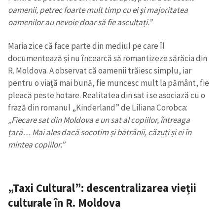
oamenii, petrec foarte mult timp cu ei și majoritatea
oamenilor au nevoie doar să fie ascultați.”
Maria zice că face parte din mediul pe care îl
documentează și nu încearcă să romantizeze sărăcia din
R. Moldova. A observat că oamenii trăiesc simplu, iar
pentru o viață mai bună, fie muncesc mult la pământ, fie
pleacă peste hotare. Realitatea din sat i se asociază cu o
frază din romanul „Kinderland” de Liliana Corobca:
„Fiecare sat din Moldova e un sat al copiilor, întreaga
țară… Mai ales dacă socotim și bătrânii, căzuți și ei în
mintea copiilor.”
„Taxi Cultural”: descentralizarea vieții
culturale în R. Moldova