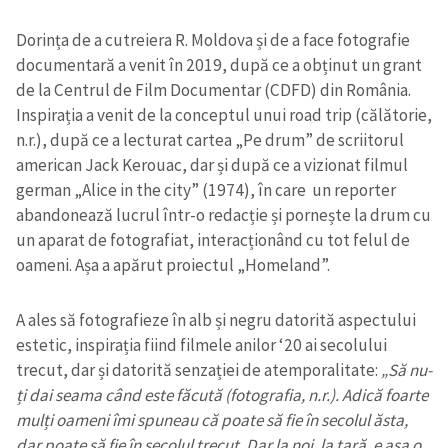
Dorința de a cutreiera R. Moldova și de a face fotografie
documentară a venit în 2019, după ce a obținut un grant
de la Centrul de Film Documentar (CDFD) din România.
Inspirația a venit de la conceptul unui road trip (călătorie,
n.r.), după ce a lecturat cartea „Pe drum” de scriitorul
american Jack Kerouac, dar și după ce a vizionat filmul
german „Alice in the city” (1974), în care un reporter
abandonează lucrul într-o redacție și pornește la drum cu
un aparat de fotografiat, interacționând cu tot felul de
oameni. Așa a apărut proiectul „Homeland”.
A ales să fotografieze în alb și negru datorită aspectului
estetic, inspirația fiind filmele anilor ‘20 ai secolului
trecut, dar și datorită senzației de atemporalitate:
„Să nu-
ți dai seama când este făcută (fotografia, n.r.). Adică foarte
mulți oameni îmi spuneau că poate să fie în secolul ăsta,
dar poate să fie în secolul trecut. Dar la noi, la țară, e așa o