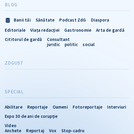
BLOG
Banii tăi
Sănătate
Podcast ZdG
Diaspora
Editoriale
Viața redacției
Gastronomie
Arta de gardă
Cititorul de gardă
Consultant
juridic
politic
social
ZDGUST
SPECIAL
Abilitare
Reportaje
Oameni
Fotoreportaje
Interviuri
Expo 30 de ani de corupție
Video
Anchete
Reportaj
Vox
Stop-cadru