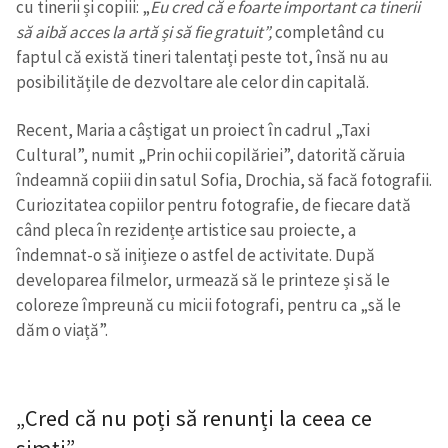
cu tinerii și copiii: „
Eu cred că e foarte important ca tinerii
să aibă acces la artă și să fie gratuit”,
completând cu
faptul că există tineri talentați peste tot, însă nu au
posibilitățile de dezvoltare ale celor din capitală.
Recent, Maria a câștigat un proiect în cadrul „Taxi
Cultural”, numit „Prin ochii copilăriei”, datorită căruia
îndeamnă copiii din satul Sofia, Drochia, să facă fotografii.
Curiozitatea copiilor pentru fotografie, de fiecare dată
când pleca în rezidențe artistice sau proiecte, a
ȘTIREA MEA
îndemnat-o să inițieze o astfel de activitate. După
developarea filmelor, urmează să le printeze și să le
Titlu știre
+ Adaugă titlu
coloreze împreună cu micii fotografi, pentru ca „să le
dăm o viață”.
Fotografie
+ Încarcă imagine
Link media
+ Link media
„Cred că nu poți să renunți la ceea ce