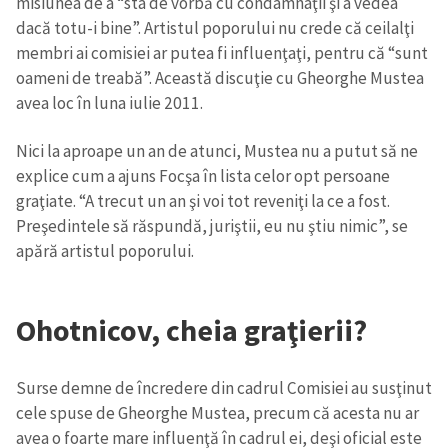
misiunea de a “sta de vorbă cu condamnaţii şi a vedea
dacă totu-i bine”. Artistul poporului nu crede că ceilalţi
membri ai comisiei ar putea fi influenţaţi, pentru că “sunt
oameni de treabă”. Această discuţie cu Gheorghe Mustea
avea loc în luna iulie 2011.
Nici la aproape un an de atunci, Mustea nu a putut să ne
ȘTIREA MEA
explice cum a ajuns Focşa în lista celor opt persoane
graţiate. “A trecut un an şi voi tot reveniţi la ce a fost.
Titlu știre
+ Adaugă titlu
Preşedintele să răspundă, juriştii, eu nu ştiu nimic”, se
apără artistul poporului.
Fotografie
+ Încarcă imagine
Ohotnicov, cheia graţierii?
Link media
+ Link media
Surse demne de încredere din cadrul Comisiei au susţinut
cele spuse de Gheorghe Mustea, precum că acesta nu ar
Mesajul știrei
+ Mesajul știrei
avea o foarte mare influenţă în cadrul ei, deşi oficial este