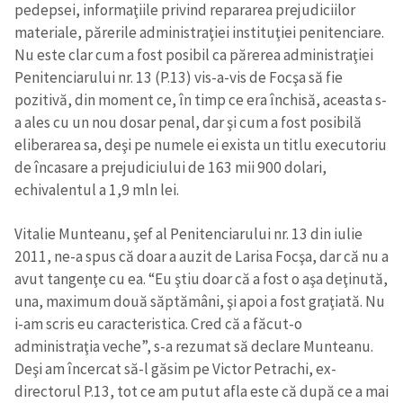
pedepsei, informaţiile privind repararea prejudiciilor
materiale, părerile administraţiei instituţiei penitenciare.
Nu este clar cum a fost posibil ca părerea administraţiei
Penitenciarului nr. 13 (P.13) vis-a-vis de Focşa să fie
pozitivă, din moment ce, în timp ce era închisă, aceasta s-
a ales cu un nou dosar penal, dar şi cum a fost posibilă
eliberarea sa, deşi pe numele ei exista un titlu executoriu
de încasare a prejudiciului de 163 mii 900 dolari,
echivalentul a 1,9 mln lei.
Vitalie Munteanu, şef al Penitenciarului nr. 13 din iulie
2011, ne-a spus că doar a auzit de Larisa Focşa, dar că nu a
avut tangenţe cu ea. “Eu ştiu doar că a fost o aşa deţinută,
una, maximum două săptămâni, şi apoi a fost graţiată. Nu
i-am scris eu caracteristica. Cred că a făcut-o
administraţia veche”, s-a rezumat să declare Munteanu.
Deşi am încercat să-l găsim pe Victor Petrachi, ex-
directorul P.13, tot ce am putut afla este că după ce a mai