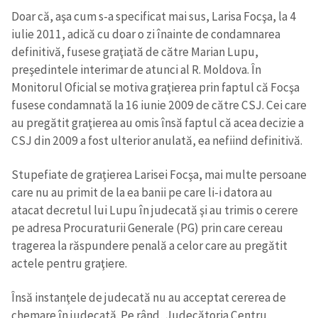
Doar că, aşa cum s-a specificat mai sus, Larisa Focşa, la 4
iulie 2011, adică cu doar o zi înainte de condamnarea
definitivă, fusese graţiată de către Marian Lupu,
preşedintele interimar de atunci al R. Moldova. În
Monitorul Oficial se motiva graţierea prin faptul că Focşa
fusese condamnată la 16 iunie 2009 de către CSJ. Cei care
au pregătit graţierea au omis însă faptul că acea decizie a
CSJ din 2009 a fost ulterior anulată, ea nefiind definitivă.
Stupefiate de graţierea Larisei Focşa, mai multe persoane
care nu au primit de la ea banii pe care li-i datora au
atacat decretul lui Lupu în judecată şi au trimis o cerere
pe adresa Procuraturii Generale (PG) prin care cereau
tragerea la răspundere penală a celor care au pregătit
actele pentru graţiere.
Însă instanţele de judecată nu au acceptat cererea de
chemare în judecată. Pe rând, Judecătoria Centru,