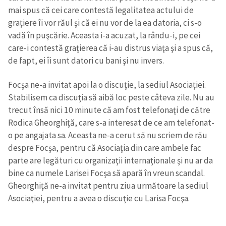
mai spus că cei care contestă legalitatea actului de
graţiere îi vor răul şi că ei nu vor de la ea datoria, ci s-o
SUSȚINE
vadă în puşcărie. Aceasta i-a acuzat, la rându-i, pe cei
care-i contestă graţierea că i-au distrus viaţa şi a spus că,
de fapt, ei îi sunt datori cu bani şi nu invers.
Focşa ne-a invitat apoi la o discuţie, la sediul Asociaţiei.
Stabilisem ca discuţia să aibă loc peste câteva zile. Nu au
trecut însă nici 10 minute că am fost telefonaţi de către
Rodica Gheorghiţă, care s-a interesat de ce am telefonat-
o pe angajata sa. Aceasta ne-a cerut să nu scriem de rău
despre Focşa, pentru că Asociaţia din care ambele fac
parte are legături cu organizaţii internaţionale şi nu ar da
bine ca numele Larisei Focşa să apară în vreun scandal.
Gheorghiţă ne-a invitat pentru ziua următoare la sediul
Asociaţiei, pentru a avea o discuţie cu Larisa Focşa.