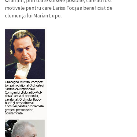
să aflăm, prin toate sursele posibile, care au fost
motivele pentru care Larisa Focşa a beneficiat de
clemenţa lui Marian Lupu.