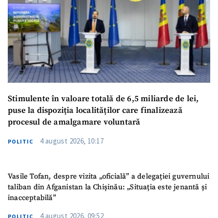
Stimulente în valoare totală de 6,5 miliarde de lei,
puse la dispoziția localităților care finalizează
procesul de amalgamare voluntară
4 august 2026, 10:17
POLITIC
Vasile Tofan, despre vizita „oficială” a delegației guvernului
taliban din Afganistan la Chișinău: „Situația este jenantă și
inacceptabilă”
4 august 2026, 09:52
POLITIC