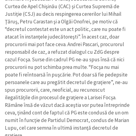
Curtea de Apel Chişinău (CAC) şi Curtea Supremă de
Justiţie (CSJ) au decis respingerea cererilor lui Mihail
Ţăruş, Petru Carastan şi a Olgăi Onofrei, pe motiv că
“decretul contestat este un act politic, care nu poate fi
atacat în instanţele judecătoreşti”. În acest caz, doar
procurorii mai pot face ceva. Andrei Pascari, procurorul
responsabil de caz, a refuzat dialogul cu ZdG despre
cazul Focşa. Surse din cadrul PG ne-au spus însă că nici
procurorii nu pot schimba prea multe. “Focşa nu mai
poate fi reîntoarsă în puşcărie. Pot doar să fie pedepsite
persoanele care au pregătit decretul de graţiere”, ne-au
spus procurorii, care, neoficial, au recunoscut
ilegalităţile din procesul de graţiere a Larisei Focşa.
Rămâne însă de văzut dacă aceştia vor putea întreprinde
ceva, ţinând cont de faptul că PG este condusă de un om
Trimite o informație
Despre ZdG
numit în funcţie de Partidul Democrat, condus de Marian
in English
на русском
Lupu, cel care semna în ultimă instanţă decretul de
graţiere.