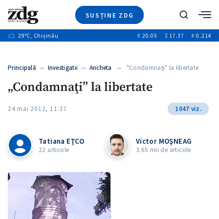
SUSȚINE ZDG
+3
Caută
+2
29
°C
, Chișinău
€
20.05
$
17.37
₽
0.214
Ştiri
+7
+2
Investigatii
Banii tăi
+6
Principală
—
Investigatii
—
Ancheta
— "Condamnaţi" la libertate
Video
+1
+1
+1
„Condamnaţi” la libertate
Special
Blog
+1
24 mai 2012, 11:37
1047 viz.
ZdGust
+1
Tatiana EŢCO
Victor MOŞNEAG
22 articole
3.65 mii de articole