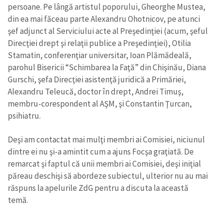
persoane. Pe lângă artistul poporului, Gheorghe Mustea,
din ea mai făceau parte Alexandru Ohotnicov, pe atunci
şef adjunct al Serviciului acte al Preşedinţiei (acum, şeful
Direcţiei drept şi relaţii publice a Preşedinţiei), Otilia
Stamatin, conferenţiar universitar, Ioan Plămădeală,
parohul Bisericii “Schimbarea la Faţă” din Chişinău, Diana
Gurschi, şefa Direcţiei asistenţă juridică a Primăriei,
Alexandru Teleucă, doctor în drept, Andrei Timuş,
membru-corespondent al AŞM, şi Constantin Ţurcan,
psihiatru.
Deşi am contactat mai mulţi membri ai Comisiei, niciunul
dintre ei nu şi-a amintit cum a ajuns Focşa graţiată. De
remarcat şi faptul că unii membri ai Comisiei, deşi iniţial
păreau deschişi să abordeze subiectul, ulterior nu au mai
răspuns la apelurile ZdG pentru a discuta la această
temă.