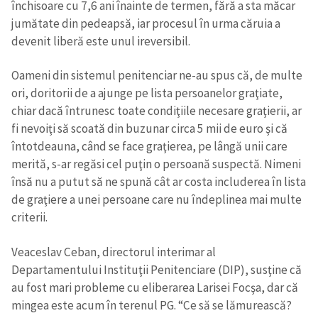
închisoare cu 7,6 ani înainte de termen, fără a sta măcar
jumătate din pedeapsă, iar procesul în urma căruia a
devenit liberă este unul ireversibil.
Oameni din sistemul penitenciar ne-au spus că, de multe
ori, doritorii de a ajunge pe lista persoanelor graţiate,
chiar dacă întrunesc toate condiţiile necesare graţierii, ar
fi nevoiţi să scoată din buzunar circa 5 mii de euro şi că
întotdeauna, când se face graţierea, pe lângă unii care
merită, s-ar regăsi cel puţin o persoană suspectă. Nimeni
însă nu a putut să ne spună cât ar costa includerea în lista
de graţiere a unei persoane care nu îndeplinea mai multe
criterii.
Veaceslav Ceban, directorul interimar al
Departamentului Instituţii Penitenciare (DIP), susţine că
au fost mari probleme cu eliberarea Larisei Focşa, dar că
mingea este acum în terenul PG. “Ce să se lămurească?