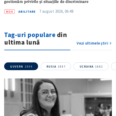
gestionăm privirile și situațiile de discriminare
7 august 2026, 06:48
NOU
ABILITARE
Tag-uri populare
din
ultima lună
Vezi ultimele știri
GUVERN
1904
RUSIA
1887
UCRAINA
1662