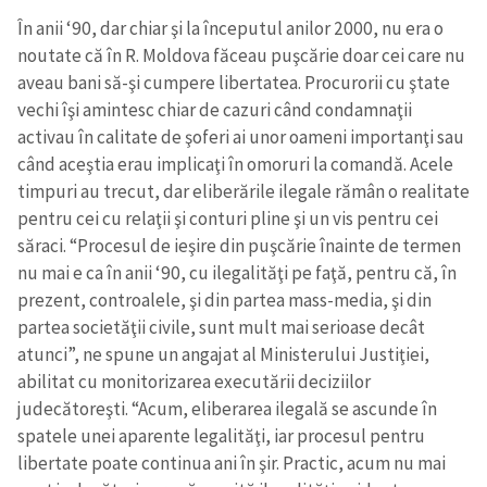
În anii ‘90, dar chiar şi la începutul anilor 2000, nu era o
noutate că în R. Moldova făceau puşcărie doar cei care nu
aveau bani să-şi cumpere libertatea. Procurorii cu ştate
vechi îşi amintesc chiar de cazuri când condamnaţii
activau în calitate de şoferi ai unor oameni importanţi sau
când aceştia erau implicaţi în omoruri la comandă. Acele
timpuri au trecut, dar eliberările ilegale rămân o realitate
pentru cei cu relaţii şi conturi pline şi un vis pentru cei
săraci. “Procesul de ieşire din puşcărie înainte de termen
nu mai e ca în anii ‘90, cu ilegalităţi pe faţă, pentru că, în
prezent, controalele, şi din partea mass-media, şi din
partea societăţii civile, sunt mult mai serioase decât
atunci”, ne spune un angajat al Ministerului Justiţiei,
abilitat cu monitorizarea executării deciziilor
judecătoreşti. “Acum, eliberarea ilegală se ascunde în
spatele unei aparente legalităţi, iar procesul pentru
libertate poate continua ani în şir. Practic, acum nu mai