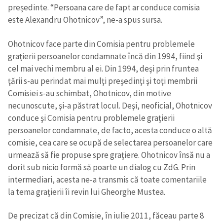
preşedinte. “Persoana care de fapt ar conduce comisia
este Alexandru Ohotnicov”, ne-a spus sursa.
CONTACT SURSĂ
Sursă anonimă
Ohotnicov face parte din Comisia pentru problemele
graţierii persoanelor condamnate încă din 1994, fiind şi
Nume
+ Numele meu
cel mai vechi membru al ei. Din 1994, deşi prin fruntea
ţării s-au perindat mai mulţi preşedinţi şi toţi membrii
Email
+ Emailul meu
Comisiei s-au schimbat, Ohotnicov, din motive
necunoscute, şi-a păstrat locul. Deşi, neoficial, Ohotnicov
conduce şi Comisia pentru problemele graţierii
Telefon
+ Telefon personal
persoanelor condamnate, de facto, acesta conduce o altă
Am citit și sunt de
comisie, cea care se ocupă de selectarea persoanelor care
acord cu
politica de
urmează să fie propuse spre graţiere. Ohotnicov însă nu a
confidențialitate
.
dorit sub nicio formă să poarte un dialog cu ZdG. Prin
intermediari, acesta ne-a transmis că toate comentariile
TRIMITE ȘTIREA
la tema graţierii îi revin lui Gheorghe Mustea.
De precizat că din Comisie, în iulie 2011, făceau parte 8