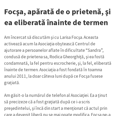
Focşa, apărată de o prietenă, şi
ea eliberată înainte de termen
Am încercat să discutăm şi cu Larisa Focşa. Aceasta
activează acum la Asociaţia obştească Centrul de
ajutorare a persoanelor aflate în dificultate “Sandra”,
condusă de prietena sa, Rodica Gheorghiţă, şi ea fostă
condamnată, la fel pentru escrocherie, şi, la fel, eliberată
înainte de termen. Asociaţia a fost fondată în toamna
anului 2011, la doar câteva luni după ce Focşa fusese
graţiată.
Am găsit-o la numărul de telefon al Asociaţiei. Ea a ţinut
să precizeze că a fost graţiată după ce i-a scris
preşedintelui, şi încă din start a menţionat că actul prin
care a devenit liberă nu se mai poate modifica. Focşa ne-a