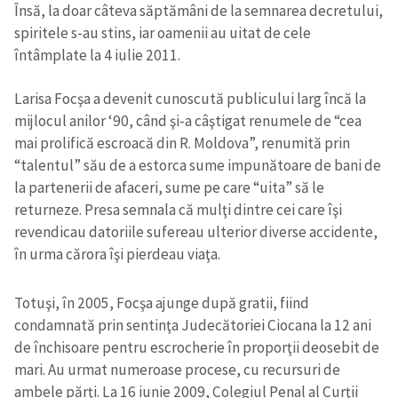
Însă, la doar câteva săptămâni de la semnarea decretului,
spiritele s-au stins, iar oamenii au uitat de cele
întâmplate la 4 iulie 2011.
Larisa Focşa a devenit cunoscută publicului larg încă la
mijlocul anilor ‘90, când şi-a câştigat renumele de “cea
mai prolifică escroacă din R. Moldova”, renumită prin
“talentul” său de a estorca sume impunătoare de bani de
la partenerii de afaceri, sume pe care “uita” să le
returneze. Presa semnala că mulţi dintre cei care îşi
revendicau datoriile sufereau ulterior diverse accidente,
în urma cărora îşi pierdeau viaţa.
Totuşi, în 2005, Focşa ajunge după gratii, fiind
condamnată prin sentinţa Judecătoriei Ciocana la 12 ani
de închisoare pentru escrocherie în proporţii deosebit de
mari. Au urmat numeroase procese, cu recursuri de
ambele părţi. La 16 iunie 2009, Colegiul Penal al Curţii