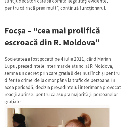
sunt judecători care să comită ilegalităţi evidente,
pentru că riscă prea mult”, continuă funcţionarul.
Focşa – “cea mai prolifică
escroacă din R. Moldova”
Societatea a fost şocată pe 4 iulie 2011, când Marian
Lupu, preşedintele interimar de atunci al R. Moldova,
semna un decret prin care graţia 8 deţinuţi închişi pentru
diferite crime: de la omor până la trafic de persoane. În
acea perioadă, decizia preşedintelui interimar a provocat
reacţii aprinse, pentru că asupra majorităţii persoanelor
graţiate