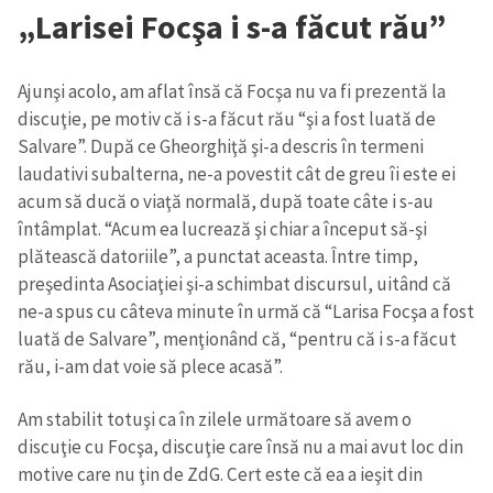
„Larisei Focşa i s-a făcut rău”
Ajunşi acolo, am aflat însă că Focşa nu va fi prezentă la
discuţie, pe motiv că i s-a făcut rău “şi a fost luată de
Salvare”. După ce Gheorghiţă şi-a descris în termeni
laudativi subalterna, ne-a povestit cât de greu îi este ei
acum să ducă o viaţă normală, după toate câte i s-au
întâmplat. “Acum ea lucrează şi chiar a început să-şi
plătească datoriile”, a punctat aceasta. Între timp,
preşedinta Asociaţiei şi-a schimbat discursul, uitând că
ne-a spus cu câteva minute în urmă că “Larisa Focşa a fost
luată de Salvare”, menţionând că, “pentru că i s-a făcut
rău, i-am dat voie să plece acasă”.
Am stabilit totuşi ca în zilele următoare să avem o
discuţie cu Focşa, discuţie care însă nu a mai avut loc din
motive care nu ţin de ZdG. Cert este că ea a ieşit din