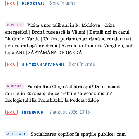
6 ore în urmă
NOU
REPORTAJE
Vizita unor talibani în R. Moldova | Criza
VIDEO
energetică | Dronă rusească la Văleni | Detalii noi în cazul
Liudmilei Vartic | Un fost parlamentar rămâne condamnat
pentru îmbogățire ilicită | Averea lui Dumitru Vangheli, sub
lupa ANI | SĂPTĂMÂNA DE GARDĂ
8 ore în urmă
NOU
SINTEZA SĂPTĂMÂNII
Va rămâne Chișinăul fără apă? De ce seacă
VIDEO
râurile în Europa și de ce trebuie să economisim?
Ecologistul Ilia Trombițchi, la Podcast ZdCe
7 august 2026, 13:15
NOU
INTERVIURI
Socializarea copiilor în spațiile publice: cum
ABILITARE