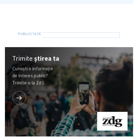
Trimite
știrea ta
Cunoști o informație
de interes public?
Trimite-o la ZdG