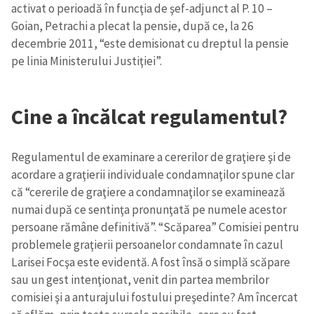
activat o perioadă în funcţia de şef-adjunct al P. 10 –
Goian, Petrachi a plecat la pensie, după ce, la 26
decembrie 2011, “este demisionat cu dreptul la pensie
pe linia Ministerului Justiţiei”.
Cine a încălcat regulamentul?
Regulamentul de examinare a cererilor de graţiere şi de
acordare a graţierii individuale condamnaţilor spune clar
că “cererile de graţiere a condamnaţilor se examinează
numai după ce sentinţa pronunţată pe numele acestor
persoane rămâne definitivă”. “Scăparea” Comisiei pentru
problemele graţierii persoanelor condamnate în cazul
Larisei Focşa este evidentă. A fost însă o simplă scăpare
sau un gest intenţionat, venit din partea membrilor
comisiei şi a anturajului fostului preşedinte? Am încercat