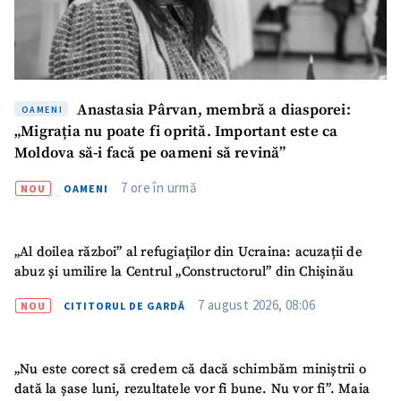
Anastasia Pârvan, membră a diasporei:
OAMENI
„Migrația nu poate fi oprită. Important este ca
Moldova să-i facă pe oameni să revină”
7 ore în urmă
NOU
OAMENI
„Al doilea război” al refugiaților din Ucraina: acuzații de
abuz și umilire la Centrul „Constructorul” din Chișinău
7 august 2026, 08:06
NOU
CITITORUL DE GARDĂ
„Nu este corect să credem că dacă schimbăm miniștrii o
dată la șase luni, rezultatele vor fi bune. Nu vor fi”. Maia