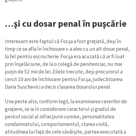
…şi cu dosar penal în puşcărie
Interesant este faptul că Focşa a fost graţiată, deşi în
timp ce se afla în închisoare s-a ales cu un alt dosar penal,
la fel pentru escrocherie. Focşa era acuzată că ar fi luat
prin înşelăciune, de la o colegă de penitenciar, nu mai
puţin de 52 mii de lei. Zilele trecute, deşi procurorul a
cerut 10 ani de închisoare pentru Focşa, judecătoarea
Daria Suschevici a decis clasarea dosarului penal.
Una peste alta, conform legii, la examinarea cererilor de
graţiere, se ia în considerare caracterul şi gradul de
pericol social al infracţiunii comise, personalitatea
condamnatului, comportamentul, starea civilă,
atitudinea lui faţă de cele săvârşite, partea executată a