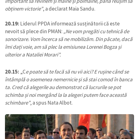
important să revinem și mâine și poimâine, până reușim să
obținem victorie”
, a declarat Maia Sandu.
20.19:
Liderul PPDA informează susținătorii că este
nevoit să plece din PMAN:
„Ne vom pregăti cu tehnică de
sonorizare. Vom încerca să ne mobilizăm. Din păcate, dacă
îmi dați voie, am să plec la emisiunea Lorenei Bogza și
ulterior a Nataliei Morari”.
20.15:
„C
e poate să te facă să nu vii aici? E rușine când se
întâmplă o asemenea nemernicie și să stai comod în banca
ta. Cred că alegerile au demonstrat că lucrurile se pot
schimba și noi mergând la la alegeri putem face această
schimbare”
, a spus Nata Albot.