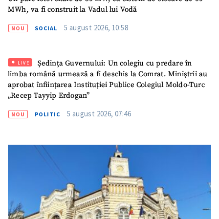
MWh, va fi construit la Vadul lui Vodă
5 august 2026, 10:58
NOU
SOCIAL
Ședința Guvernului: Un colegiu cu predare în
LIVE
limba română urmează a fi deschis la Comrat. Miniștrii au
aprobat înființarea Instituției Publice Colegiul Moldo-Turc
„Recep Tayyip Erdogan”
5 august 2026, 07:46
NOU
POLITIC