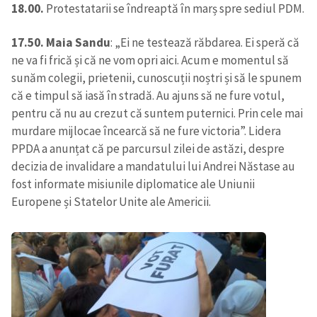
18.00.
Protestatarii se îndreaptă în marș spre sediul PDM.
17.50. Maia Sandu
: „Ei ne testează răbdarea. Ei speră că
ne va fi frică și că ne vom opri aici. Acum e momentul să
sunăm colegii, prietenii, cunoscuții noștri și să le spunem
că e timpul să iasă în stradă. Au ajuns să ne fure votul,
pentru că nu au crezut că suntem puternici. Prin cele mai
murdare mijlocae încearcă să ne fure victoria”. Lidera
PPDA a anunțat că pe parcursul zilei de astăzi, despre
decizia de invalidare a mandatului lui Andrei Năstase au
fost informate misiunile diplomatice ale Uniunii
Europene și Statelor Unite ale Americii.