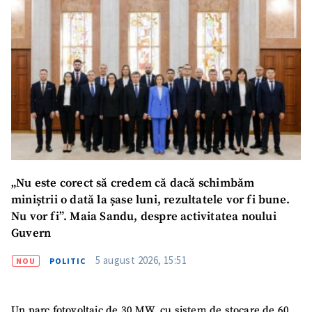
„Nu este corect să credem că dacă schimbăm
miniștrii o dată la șase luni, rezultatele vor fi bune.
Nu vor fi”. Maia Sandu, despre activitatea noului
Guvern
5 august 2026, 15:51
NOU
POLITIC
Un parc fotovoltaic de 30 MW, cu sistem de stocare de 60