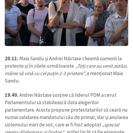
20.11:
Maia Sandu și Andrei Năstase cheamă oamenii la
proteste și în zilele următoarele.
„Toți care au venit astăzi,
mâine să vină cu cel puțin 2-3 prieteni”,
a menționat Maia
Sandu.
19.40.
Andrei Năstase susține că liderul PDM a cerut
Parlamentului să stabilească data alegerilor
parlamentare. Acesta propune protestatarilor să ceară nu
numai validarea mandatului său de primar, dar și anularea
sistemului mixt de vot, care ar fi fost adoptat
„special
pentru Plahotniuc și Dodon”
, astfel încât să fie eliminate