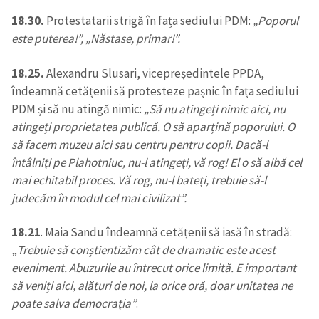
18.30.
Protestatarii strigă în fața sediului PDM:
„Poporul
este puterea!”, „Năstase, primar!”.
18.25.
Alexandru Slusari, vicepreședintele PPDA,
îndeamnă cetățenii să protesteze pașnic în fața sediului
PDM și să nu atingă nimic:
„Să nu atingeți nimic aici, nu
atingeți proprietatea publică. O să aparțină poporului. O
să facem muzeu aici sau centru pentru copii. Dacă-l
întâlniți pe Plahotniuc, nu-l atingeți, vă rog! El o să aibă cel
mai echitabil proces. Vă rog, nu-l bateți, trebuie să-l
judecăm în modul cel mai civilizat”.
18.21
. Maia Sandu îndeamnă cetățenii să iasă în stradă:
„
Trebuie să conștientizăm cât de dramatic este acest
eveniment. Abuzurile au întrecut orice limită. E important
să veniți aici, alături de noi, la orice oră, doar unitatea ne
poate salva democrația”
.