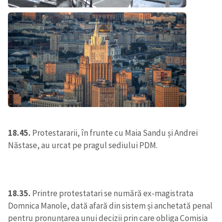
18.45.
Protestararii, în frunte cu Maia Sandu și Andrei
Năstase, au urcat pe pragul sediului PDM.
Trimite o informație
Despre ZdG
in English
на русском
18.35.
Printre protestatari se numără ex-magistrata
Domnica Manole, dată afară din sistem și anchetată penal
pentru pronunțarea unui decizii prin care obliga Comisia