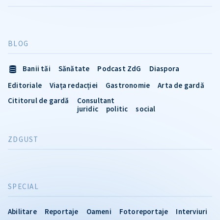
BLOG
Banii tăi
Sănătate
Podcast ZdG
Diaspora
Editoriale
Viața redacției
Gastronomie
Arta de gardă
Cititorul de gardă
Consultant
juridic
politic
social
ZDGUST
SPECIAL
Abilitare
Reportaje
Oameni
Fotoreportaje
Interviuri