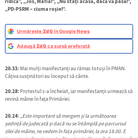
ridică”, „Jos, Mafia!”, „Nu stați acasă, dacă vă pasă!”,
„PD-PSRM – ciuma roșie!”.
Urmărește
ZdG
în Google News
Adaugă
ZdG
ca sursă preferată
20.33:
Mai mulți manifestanți au rămas totuși în PMAN.
Câțiva susținători au început să cânte.
20.28:
Protestul s-a încheiat, iar manifestanții urmează să
revină mâine în fața Primăriei.
20.24:
„Este important să mergem și la următoarea
ședință de judecată și dacă nu se întâmplă pe parcursul
zilei de mâine, ne vedem în fața primăriei, la ora 18.00. E