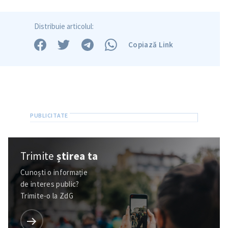
TRIMITE ȘTIREA
Distribuie articolul:
Copiază Link
Trimite
știrea ta
Cunoști o informație
de interes public?
Trimite-o la ZdG