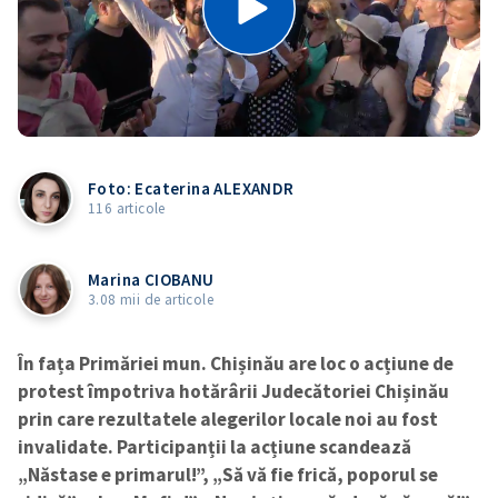
Foto: Ecaterina ALEXANDR
116 articole
Marina CIOBANU
3.08 mii de articole
În fața Primăriei mun. Chișinău are loc o acțiune de
protest împotriva hotărârii Judecătoriei Chișinău
prin care rezultatele alegerilor locale noi au fost
invalidate. Participanții la acțiune scandează
„Năstase e primarul!”, „Să vă fie frică, poporul se