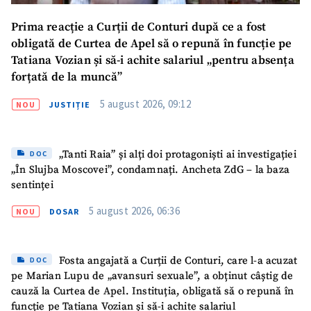
SUSȚINE
Prima reacție a Curții de Conturi după ce a fost
obligată de Curtea de Apel să o repună în funcție pe
Tatiana Vozian și să-i achite salariul „pentru absența
forțată de la muncă”
5 august 2026, 09:12
NOU
JUSTIȚIE
„Tanti Raia” și alți doi protagoniști ai investigației
DOC
„În Slujba Moscovei”, condamnați. Ancheta ZdG – la baza
sentinței
5 august 2026, 06:36
NOU
DOSAR
Fosta angajată a Curții de Conturi, care l-a acuzat
DOC
pe Marian Lupu de „avansuri sexuale”, a obținut câștig de
cauză la Curtea de Apel. Instituția, obligată să o repună în
funcție pe Tatiana Vozian și să-i achite salariul