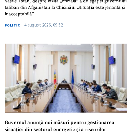
Vasile Tofan, despre vizita „oficială” a delegației guvernului
taliban din Afganistan la Chișinău: „Situația este jenantă și
inacceptabilă”
4 august 2026, 09:52
POLITIC
Guvernul anunță noi măsuri pentru gestionarea
situației din sectorul energetic și a riscurilor