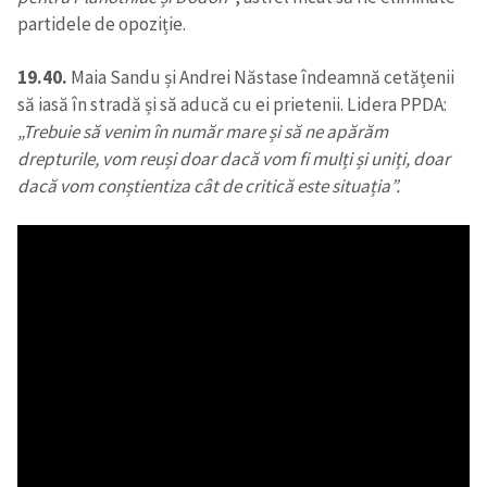
partidele de opoziție.
19.40.
Maia Sandu și Andrei Năstase îndeamnă cetățenii
să iasă în stradă și să aducă cu ei prietenii. Lidera PPDA:
„Trebuie să venim în număr mare și să ne apărăm
drepturile, vom reuși doar dacă vom fi mulți și uniți, doar
dacă vom conștientiza cât de critică este situația”.