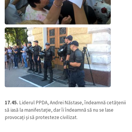
ȘTIREA MEA
Titlu știre
+ Adaugă titlu
17.45.
Liderul PPDA, Andrei Năstase, îndeamnă cetățenii
să iasă la manifestație, dar îi îndeamnă să nu se lase
Fotografie
+ Încarcă imagine
provocați și să protesteze civilizat.
Link media
+ Link media