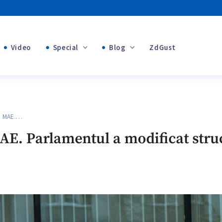
Video
Special
Blog
ZdGust
Banii tăi
+1
+1
n MAE.…
+2
E. Parlamentul a modificat stru
+1