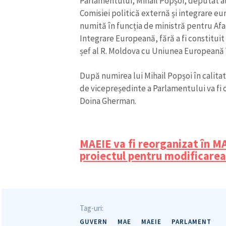
Parlamentului, Mihail Popșoi, deputat 
Comisiei politică externă și integrare eu
numită în funcția de ministră pentru Af
Integrare Europeană, fără a fi constituit 
șef al R. Moldova cu Uniunea Europeană 
După numirea lui Mihail Popșoi în calitat
de vicepreședinte a Parlamentului va fi
Doina Gherman.
MAEIE va fi reorganizat în M
proiectul pentru modificarea
Tag-uri:
GUVERN
MAE
MAEIE
PARLAMENT