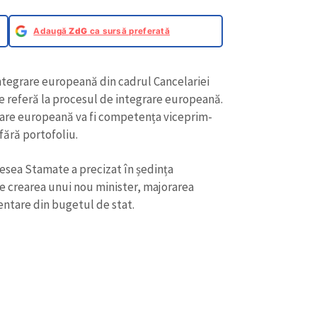
Adaugă
ZdG
ca sursă preferată
tegrare europeană din cadrul Cancelariei
se referă la procesul de integrare europeană.
rare europeană va fi competența viceprim-
fără portofoliu.
sea Stamate a precizat în ședința
 crearea unui nou minister, majorarea
entare din bugetul de stat.