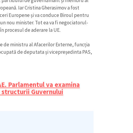
al partidului de guvernământ și membru al
ropeană. Iar Cristina Gherasimov a fost
aceri Europene și va conduce Biroul pentru
un nou minister. Tot ea va fi negociatorul-
în procesul de aderare la UE.
e de ministru al Afacerilor Externe, funcția
 ocupată de deputata și vicepreședinta PAS,
AE. Parlamentul va examina
 structurii Guvernului