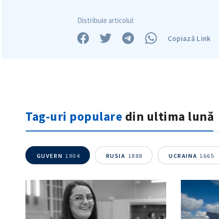
Distribuie articolul:
Copiază Link
Tag-uri populare
din ultima lună
GUVERN
1904
RUSIA
1888
UCRAINA
1665