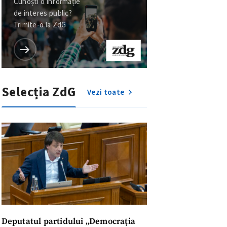
Cunoști o informație
de interes public?
Trimite-o la ZdG
Selecția ZdG
Vezi toate
Deputatul partidului „Democrația