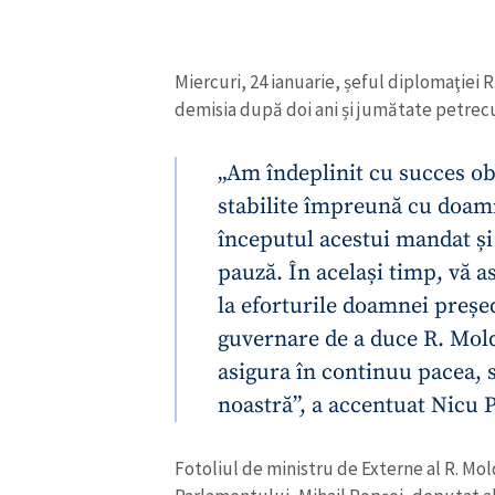
Link media
Miercuri, 24 ianuarie, șeful diplomaţiei 
demisia după doi ani și jumătate petrecu
Mesajul știrei
„Am îndeplinit cu succes obi
stabilite împreună cu doam
începutul acestui mandat și
pauză. În același timp, vă a
la eforturile doamnei preșe
guvernare de a duce R. Mol
asigura în continuu pacea, s
noastră”, a accentuat Nicu 
Fotoliul de ministru de Externe al R. Mo