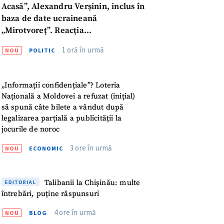
Acasă”, Alexandru Verșinin, inclus în
baza de date ucraineană
„Mirotvoreț”. Reacția
parlamentarului
1 oră în urmă
NOU
POLITIC
„Informații confidențiale”? Loteria
Națională a Moldovei a refuzat (inițial)
să spună câte bilete a vândut după
legalizarea parțială a publicității la
jocurile de noroc
3 ore în urmă
NOU
ECONOMIC
Talibanii la Chișinău: multe
EDITORIAL
întrebări, puține răspunsuri
meu
4 ore în urmă
NOU
BLOG