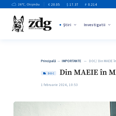
€
20.05
$
17.37
₽
0.214
26
°C
, Chișinău
Ştiri
Investigatii
+1
+3
+7
+4
Principală
—
IMPORTANTE
— DOC/ Din MAEIE î
+6
Din MAEIE în MA
DOC
1 februarie 2024, 10:53