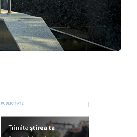
Trimite
știrea ta