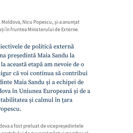
Email
+ Emailul 
+ Link media
Telefon
+ Telefon pe
R. Moldova, Nicu Popescu, și-a anunțat
ți în fruntea Ministerului de Externe.
Am citit și sunt de ac
+ Mesajul știrei
confidențialitate
.
ectivele de politică externă
TRIMITE ȘT
na președintă Maia Sandu la
 la această etapă am nevoie de o
sigur că voi continua să contribui
dinte Maia Sandu și a echipei de
dova în Uniunea Europeană și de a
tabilitatea și calmul în țara
Popescu.
ldova a fost preluat de vicepreședintele