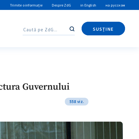
Trimite o informație
Despre ZdG
in English
на русском
SUSȚINE
Caută
Caută
ctura Guvernului
558 viz.