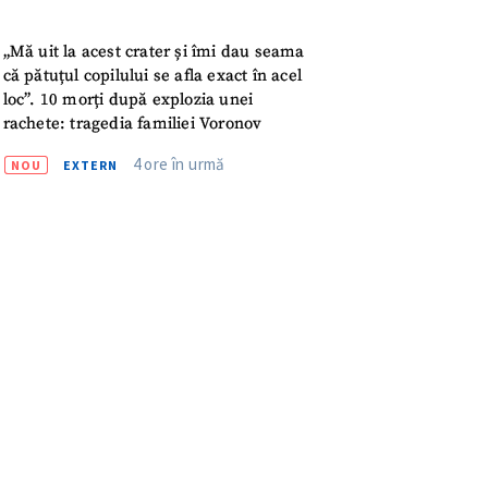
meu
„Mă uit la acest crater și îmi dau seama
rsonal
că pătuțul copilului se afla exact în acel
loc”. 10 morți după explozia unei
ord cu
politica de
rachete: tragedia familiei Voronov
4 ore în urmă
NOU
EXTERN
IREA