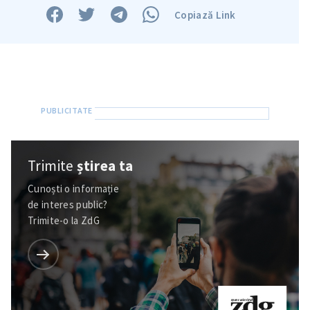
Copiază Link
Trimite
știrea ta
Cunoști o informație
de interes public?
Trimite-o la ZdG