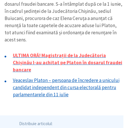
dosarul fraudei bancare. S-a întâmplat după ce la 1 iunie,
în cadrul ședinței de la Judecătoria Chișinău, sediul
Buiucani, procurora de caz Elena Ceruța a anunțat că
renunță la toate capetele de acuzare aduse lui Platon,
tot atunci fiind examinată și ordonanța de renunțare în
acest sens.
Trimite o informație
Despre ZdG
in English
на русском
ULTIMA ORĂ! Magistrații de la Judecătoria
Chișinău l-au achitat pe Platon în dosarul fraudei
bancare
Veaceslav Platon – persoana de încredere a unicului
candidat independent din cursa electorală pentru
parlamentarele din 11 iulie
Distribuie articolul: