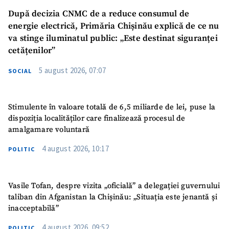
După decizia CNMC de a reduce consumul de
energie electrică, Primăria Chișinău explică de ce nu
va stinge iluminatul public: „Este destinat siguranței
cetățenilor”
5 august 2026, 07:07
SOCIAL
Stimulente în valoare totală de 6,5 miliarde de lei, puse la
dispoziția localităților care finalizează procesul de
amalgamare voluntară
4 august 2026, 10:17
POLITIC
Vasile Tofan, despre vizita „oficială” a delegației guvernului
taliban din Afganistan la Chișinău: „Situația este jenantă și
inacceptabilă”
4 august 2026, 09:52
POLITIC