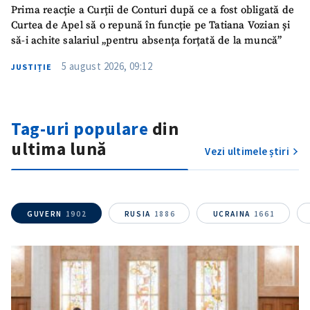
Prima reacție a Curții de Conturi după ce a fost obligată de
Mesajul știrei
+ Mesajul știrei
Curtea de Apel să o repună în funcție pe Tatiana Vozian și
să-i achite salariul „pentru absența forțată de la muncă”
5 august 2026, 09:12
JUSTIȚIE
CONTACT SURSĂ
Sursă anonimă
Tag-uri populare
din
Nume
+ Numele meu
ultima lună
Vezi ultimele știri
Email
+ Emailul meu
Telefon
+ Telefon personal
GUVERN
1902
RUSIA
1886
UCRAINA
1661
Am citit și sunt de
acord cu
politica de
confidențialitate
.
TRIMITE ȘTIREA