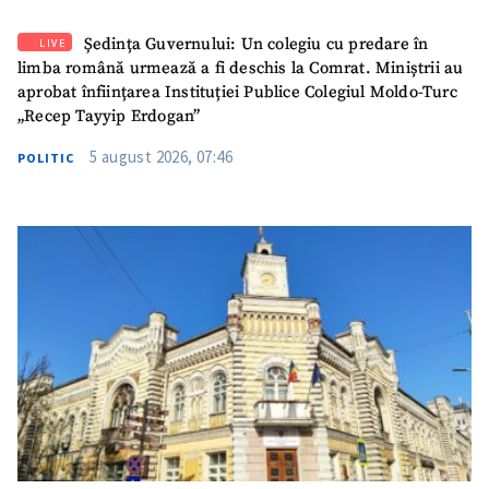
Ședința Guvernului: Un colegiu cu predare în
LIVE
SUSȚINE
limba română urmează a fi deschis la Comrat. Miniștrii au
aprobat înființarea Instituției Publice Colegiul Moldo-Turc
„Recep Tayyip Erdogan”
5 august 2026, 07:46
POLITIC