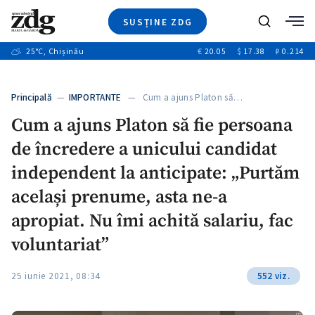
SUSȚINE ZDG
+4
Caută
+1
25
°C
, Chișinău
€
20.05
$
17.38
₽
0.214
Ştiri
+13
+10
Investigatii
Banii tăi
+3
Principală
—
IMPORTANTE
— Cum a ajuns Platon să…
Video
Cum a ajuns Platon să fie persoana
Special
de încredere a unicului candidat
Blog
+1
ZdGust
independent la anticipate: „Purtăm
același prenume, asta ne-a
apropiat. Nu îmi achită salariu, fac
voluntariat”
25 iunie 2021, 08:34
552 viz.