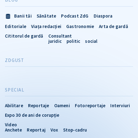
Banii tăi
Sănătate
Podcast ZdG
Diaspora
Editoriale
Viața redacției
Gastronomie
Arta de gardă
Cititorul de gardă
Consultant
juridic
politic
social
ZDGUST
SPECIAL
Abilitare
Reportaje
Oameni
Fotoreportaje
Interviuri
Expo 30 de ani de corupție
Video
Anchete
Reportaj
Vox
Stop-cadru