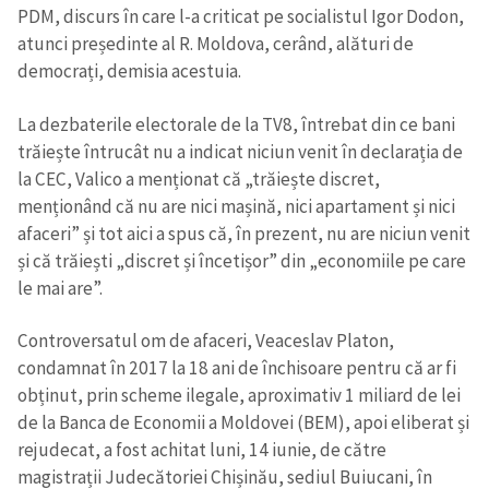
PDM, discurs în care l-a criticat pe socialistul Igor Dodon,
atunci președinte al R. Moldova, cerând, alături de
democrați, demisia acestuia.
La dezbaterile electorale de la TV8, întrebat din ce bani
trăiește întrucât nu a indicat niciun venit în declarația de
la CEC, Valico a menționat că „trăiește discret,
menționând că nu are nici mașină, nici apartament și nici
afaceri” și tot aici a spus că, în prezent, nu are niciun venit
și că trăiești „discret și încetișor” din „economiile pe care
le mai are”.
Controversatul om de afaceri, Veaceslav Platon,
condamnat în 2017 la 18 ani de închisoare pentru că ar fi
obținut, prin scheme ilegale, aproximativ 1 miliard de lei
de la Banca de Economii a Moldovei (BEM), apoi eliberat și
rejudecat, a fost achitat luni, 14 iunie, de către
magistrații Judecătoriei Chișinău, sediul Buiucani, în