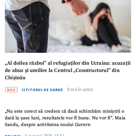
„Al doilea război” al refugiaților din Ucraina: acuzații
de abuz și umilire la Centrul „Constructorul” din
Chișinău
9 ore în urmă
NOU
CITITORUL DE GARDĂ
„Nu este corect să credem că dacă schimbăm miniștrii o
dată la șase luni, rezultatele vor fi bune. Nu vor fi”. Maia
Sandu, despre activitatea noului Guvern
5 august 2026, 15:51