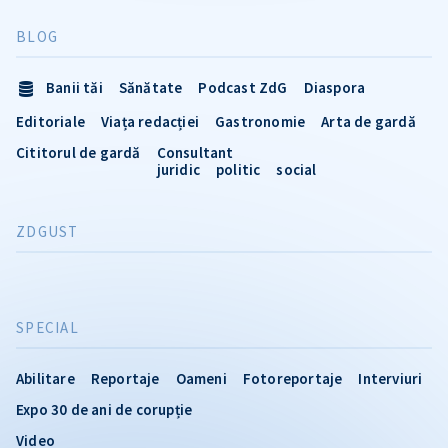
BLOG
Banii tăi
Sănătate
Podcast ZdG
Diaspora
Editoriale
Viața redacției
Gastronomie
Arta de gardă
Cititorul de gardă
Consultant
juridic
politic
social
ZDGUST
SPECIAL
Abilitare
Reportaje
Oameni
Fotoreportaje
Interviuri
Expo 30 de ani de corupție
Video