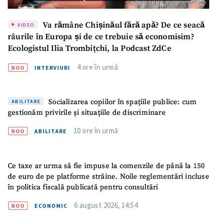
Va rămâne Chișinăul fără apă? De ce seacă
VIDEO
râurile în Europa și de ce trebuie să economisim?
Ecologistul Ilia Trombițchi, la Podcast ZdCe
4 ore în urmă
NOU
INTERVIURI
Socializarea copiilor în spațiile publice: cum
ABILITARE
gestionăm privirile și situațiile de discriminare
10 ore în urmă
NOU
ABILITARE
Ce taxe ar urma să fie impuse la comenzile de până la 150
de euro de pe platforme străine. Noile reglementări incluse
în politica fiscală publicată pentru consultări
6 august 2026, 14:54
NOU
ECONOMIC