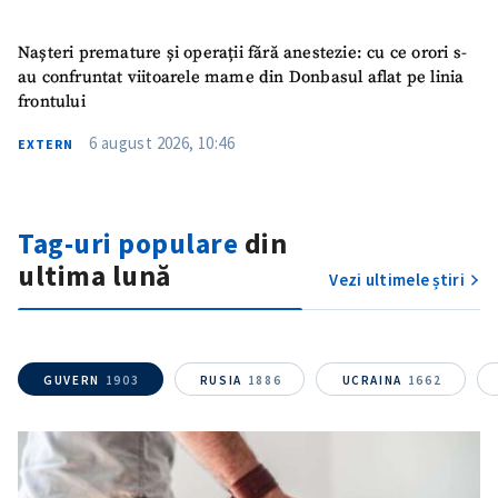
Nașteri premature și operații fără anestezie: cu ce orori s-
au confruntat viitoarele mame din Donbasul aflat pe linia
frontului
6 august 2026, 10:46
EXTERN
Tag-uri populare
din
Trimite o informație
Despre ZdG
ultima lună
in English
на русском
Vezi ultimele știri
GUVERN
1903
RUSIA
1886
UCRAINA
1662