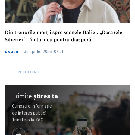
Din trenurile morții spre scenele Italiei. „Dosarele
Siberiei” – în turneu pentru diasporă
30 aprilie 2026, 07:21
OAMENI
Trimite
știrea ta
Cunoști o informație
de interes public?
Trimite-o la ZdG