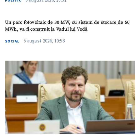
POLITIC
Un parc fotovoltaic de 30 MW, cu sistem de stocare de 60
MWh, va fi construit la Vadul lui Vodă
5 august 2026, 10:58
SOCIAL
ȘTIREA MEA
Titlu știre
+ Adaugă titlu
Fotografie
+ Încarcă imagine
Link media
+ Link media