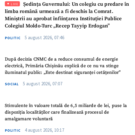
Ședința Guvernului: Un colegiu cu predare în
LIVE
Mesajul știrei
+ Mesajul știrei
limba română urmează a fi deschis la Comrat.
Miniștrii au aprobat înființarea Instituției Publice
Colegiul Moldo-Turc „Recep Tayyip Erdogan”
CONTACT SURSĂ
5 august 2026, 07:46
POLITIC
Sursă anonimă
Nume
+ Numele meu
După decizia CNMC de a reduce consumul de energie
electrică, Primăria Chișinău explică de ce nu va stinge
Email
+ Emailul meu
iluminatul public: „Este destinat siguranței cetățenilor”
5 august 2026, 07:07
SOCIAL
Telefon
+ Telefon personal
Am citit și sunt de
Stimulente în valoare totală de 6,5 miliarde de lei, puse la
acord cu
politica de
dispoziția localităților care finalizează procesul de
confidențialitate
.
amalgamare voluntară
TRIMITE ȘTIREA
4 august 2026, 10:17
POLITIC