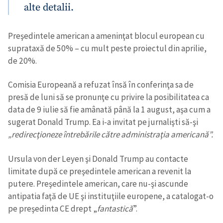
alte detalii.
Preşedintele american a ameninţat blocul european cu
suprataxă de 50% – cu mult peste proiectul din aprilie,
de 20%.
Comisia Europeană a refuzat însă în conferinţa sa de
presă de luni să se pronunţe cu privire la posibilitatea ca
data de 9 iulie să fie amânată până la 1 august, aşa cum a
sugerat Donald Trump. Ea i-a invitat pe jurnalişti să-şi
„redirecţioneze întrebările către administraţia americană”.
Ursula von der Leyen şi Donald Trump au contacte
limitate după ce preşedintele american a revenit la
putere. Preşedintele american, care nu-şi ascunde
antipatia faţă de UE şi instituţiile europene, a catalogat-o
pe preşedinta CE drept „
fantastică
”.