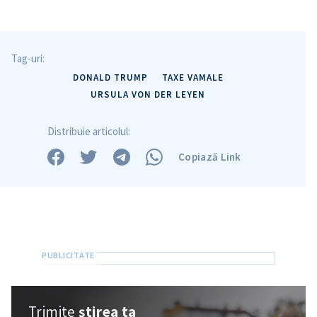
Tag-uri:
DONALD TRUMP
TAXE VAMALE
URSULA VON DER LEYEN
Distribuie articolul:
Copiază Link
Trimite o informație
Despre ZdG
in English
на русском
Trimite
știrea ta