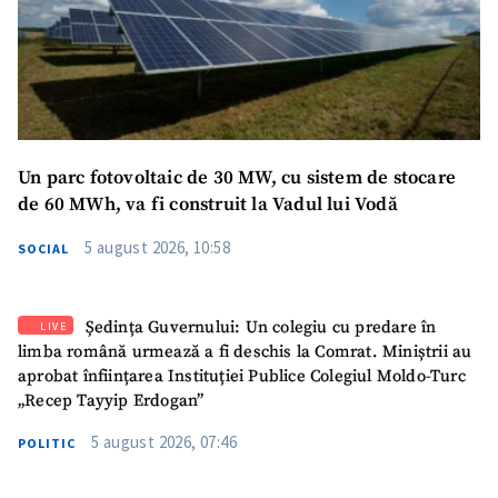
SUSȚINE
Un parc fotovoltaic de 30 MW, cu sistem de stocare
de 60 MWh, va fi construit la Vadul lui Vodă
5 august 2026, 10:58
SOCIAL
Ședința Guvernului: Un colegiu cu predare în
LIVE
limba română urmează a fi deschis la Comrat. Miniștrii au
aprobat înființarea Instituției Publice Colegiul Moldo-Turc
„Recep Tayyip Erdogan”
5 august 2026, 07:46
POLITIC