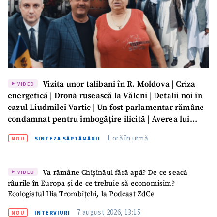
Vizita unor talibani în R. Moldova | Criza
VIDEO
energetică | Dronă rusească la Văleni | Detalii noi în
cazul Liudmilei Vartic | Un fost parlamentar rămâne
condamnat pentru îmbogățire ilicită | Averea lui
Dumitru Vangheli, sub lupa ANI | SĂPTĂMÂNA DE
1 oră în urmă
NOU
SINTEZA SĂPTĂMÂNII
GARDĂ
Va rămâne Chișinăul fără apă? De ce seacă
VIDEO
râurile în Europa și de ce trebuie să economisim?
Ecologistul Ilia Trombițchi, la Podcast ZdCe
7 august 2026, 13:15
NOU
INTERVIURI