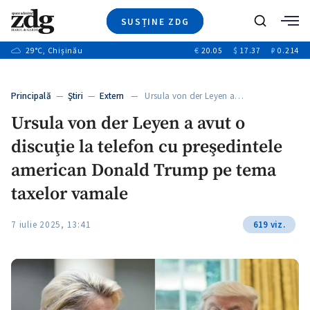
SUSȚINE ZDG
+3
Caută
+2
29
°C
, Chișinău
€
20.05
$
17.37
₽
0.214
Ştiri
+7
+2
Investigatii
Banii tăi
+6
Principală
—
Ştiri
—
Extern
— Ursula von der Leyen a…
Video
+1
+1
Ursula von der Leyen a avut o
Special
discuţie la telefon cu preşedintele
Blog
+1
ZdGust
american Donald Trump pe tema
+1
taxelor vamale
+1
7 iulie 2025, 13:41
619 viz.