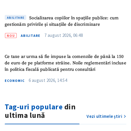
Socializarea copiilor în spațiile publice: cum
ABILITARE
gestionăm privirile și situațiile de discriminare
7 august 2026, 06:48
NOU
ABILITARE
Ce taxe ar urma să fie impuse la comenzile de până la 150
de euro de pe platforme străine. Noile reglementări incluse
în politica fiscală publicată pentru consultări
ȘTIREA MEA
6 august 2026, 14:54
ECONOMIC
Titlu știre
+ Adaugă titlu
Tag-uri populare
din
Fotografie
+ Încarcă imagine
ultima lună
Vezi ultimele știri
Link media
+ Link media