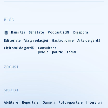
BLOG
Banii tăi
Sănătate
Podcast ZdG
Diaspora
Editoriale
Viața redacției
Gastronomie
Arta de gardă
Cititorul de gardă
Consultant
juridic
politic
social
ZDGUST
SPECIAL
Abilitare
Reportaje
Oameni
Fotoreportaje
Interviuri