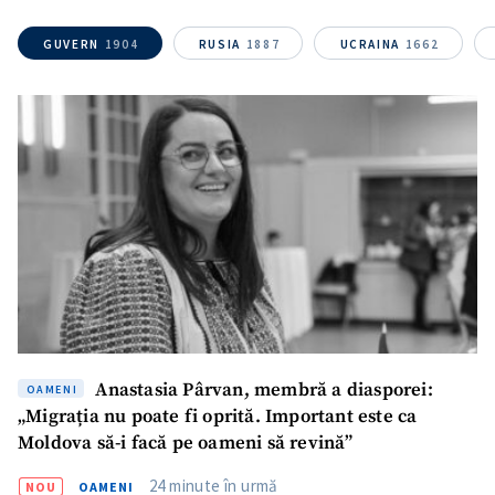
GUVERN
1904
RUSIA
1887
UCRAINA
1662
Mesajul știrei
+ Mesajul știrei
CONTACT SURSĂ
Sursă anonimă
Nume
+ Numele meu
Email
+ Emailul meu
Telefon
+ Telefon personal
Anastasia Pârvan, membră a diasporei:
OAMENI
„Migrația nu poate fi oprită. Important este ca
Am citit și sunt de
Moldova să-i facă pe oameni să revină”
acord cu
politica de
confidențialitate
.
24 minute în urmă
NOU
OAMENI