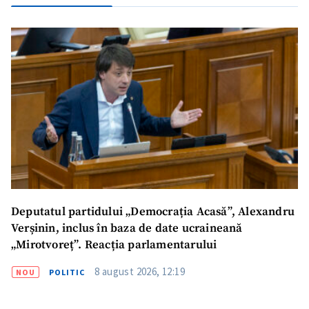
Deputatul partidului „Democrația Acasă”, Alexandru
Verșinin, inclus în baza de date ucraineană
„Mirotvoreț”. Reacția parlamentarului
8 august 2026, 12:19
NOU
POLITIC