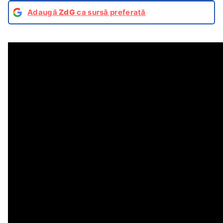
Adaugă
ZdG
ca sursă preferată