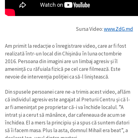
Sursa Video:
www.ZdG.md
Am primit la redacție o înregistrare video, care ar fi fost
realizată într-un local din Chișinău în luna octombrie
2016. Persoana din imagini are un limbaj agresiv și îl
amenință cu răfuiala fizică pe cel care filmează. Este
nevoie de intervenția poliției ca să-l liniștească.
Din spusele persoanei care ne-a trimis acest video, aflăm
că individul agresiv este angajat al Preturii Centru și că l-
ar fi amenințat pe proprietar că-i va închide localul. ”A
intrat și a cerut să mănânce, dar cafeneaua de acum se
închidea. El a mers la principiu și a spus că suntem datori
să îi facem masa. Plus la asta, domnul Mihail era beat”, a
declarat Ion, unul dintre martori.