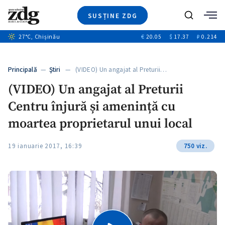
SUSȚINE ZDG
+1
Caută
27
°C
, Chișinău
€
20.05
$
17.37
₽
0.214
Ştiri
+7
+2
Investigatii
Banii tăi
+3
Principală
—
Ştiri
— (VIDEO) Un angajat al Preturii…
Video
(VIDEO) Un angajat al Preturii
Special
Centru înjură și amenință cu
Blog
ZdGust
moartea proprietarul unui local
19 ianuarie 2017, 16:39
750 viz.