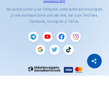
Jurnalistică 2017
Ne puteți urmări și pe Telegram, unde publicăm investigații
și cele mai importante știri ale zilei, dar și pe: YouTube,
Facebook, Instagram și TikTok.
CITEȘTE
Citește articolul
Copiază Link
ZdG este membru al rețelei globale a jurnaliștilor de investigație (GIJN).
2004—2026 © Ziarul de Gardă.
Toate drepturile rezervate.
Dezvoltat de
SENSMEDIA