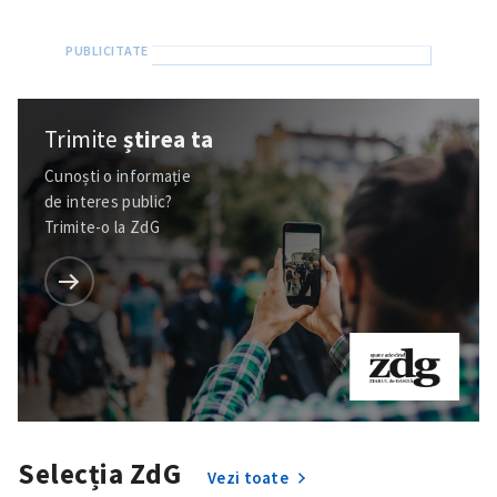
Trimite
știrea ta
Cunoști o informație
de interes public?
Trimite-o la ZdG
Selecția ZdG
Vezi toate