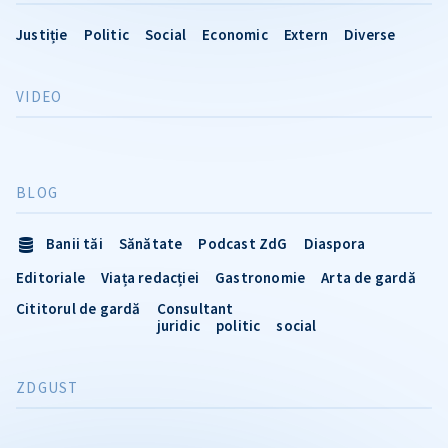
Justiție
Politic
Social
Economic
Extern
Diverse
VIDEO
BLOG
Banii tăi
Sănătate
Podcast ZdG
Diaspora
Editoriale
Viața redacției
Gastronomie
Arta de gardă
Cititorul de gardă
Consultant
juridic
politic
social
ZDGUST