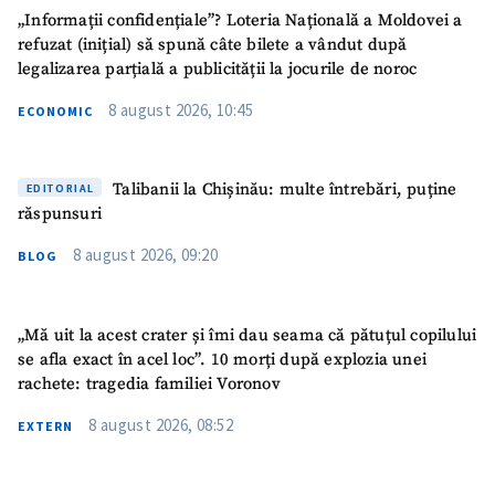
„Informații confidențiale”? Loteria Națională a Moldovei a
refuzat (inițial) să spună câte bilete a vândut după
legalizarea parțială a publicității la jocurile de noroc
8 august 2026, 10:45
ECONOMIC
Talibanii la Chișinău: multe întrebări, puține
EDITORIAL
răspunsuri
8 august 2026, 09:20
BLOG
„Mă uit la acest crater și îmi dau seama că pătuțul copilului
se afla exact în acel loc”. 10 morți după explozia unei
ȘTIREA MEA
rachete: tragedia familiei Voronov
Titlu știre
+ Adaugă titlu
8 august 2026, 08:52
EXTERN
Fotografie
+ Încarcă imagine