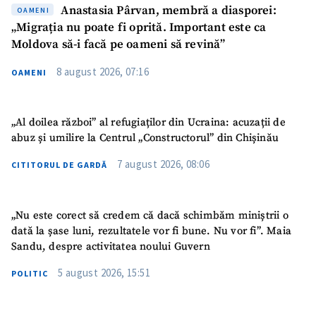
acord cu
politica de
Anastasia Pârvan, membră a diasporei:
OAMENI
confidențialitate
.
„Migrația nu poate fi oprită. Important este ca
Moldova să-i facă pe oameni să revină”
TRIMITE ȘTIREA
8 august 2026, 07:16
OAMENI
„Al doilea război” al refugiaților din Ucraina: acuzații de
abuz și umilire la Centrul „Constructorul” din Chișinău
7 august 2026, 08:06
CITITORUL DE GARDĂ
„Nu este corect să credem că dacă schimbăm miniștrii o
dată la șase luni, rezultatele vor fi bune. Nu vor fi”. Maia
Sandu, despre activitatea noului Guvern
5 august 2026, 15:51
POLITIC