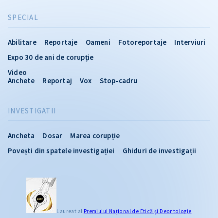
SPECIAL
Abilitare
Reportaje
Oameni
Fotoreportaje
Interviuri
Expo 30 de ani de corupție
Video
Anchete
Reportaj
Vox
Stop-cadru
INVESTIGATII
Ancheta
Dosar
Marea corupție
Povești din spatele investigației
Ghiduri de investigații
Laureat al
Premiului Naţional de Etică și Deontologie