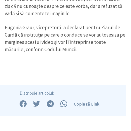
zis că nu cunoaște despre ce este vorba, dar a refuzat să
vadă și să comenteze imaginile.
Eugenia Graur, vicepretoră, a declarat pentru Ziarul de
Gardă că instituția pe care o conduce se vor autosesiza pe
marginea acestui video și vor fi întreprinse toate
măsurile, conform Codului Muncii.
Distribuie articolul:
Copiază Link
Trimite o informație
Despre ZdG
in English
на русском