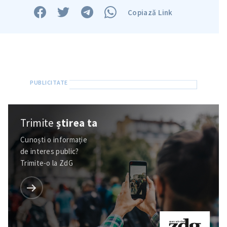
Copiază Link
Trimite
știrea ta
Cunoști o informație
Trimite o informație
Despre ZdG
de interes public?
in English
на русском
Trimite-o la ZdG