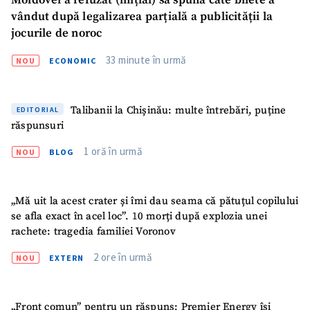
Moldovei a refuzat (inițial) să spună câte bilete a
vândut după legalizarea parțială a publicității la
jocurile de noroc
33 minute în urmă
NOU
ECONOMIC
Talibanii la Chișinău: multe întrebări, puține
EDITORIAL
răspunsuri
1 oră în urmă
NOU
BLOG
„Mă uit la acest crater și îmi dau seama că pătuțul copilului
se afla exact în acel loc”. 10 morți după explozia unei
rachete: tragedia familiei Voronov
2 ore în urmă
NOU
EXTERN
„Front comun” pentru un răspuns: Premier Energy își