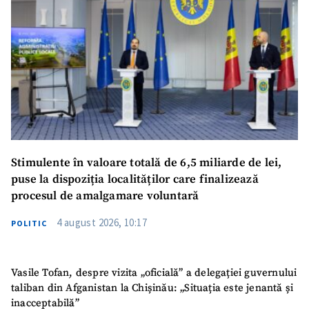
Stimulente în valoare totală de 6,5 miliarde de lei,
puse la dispoziția localităților care finalizează
procesul de amalgamare voluntară
4 august 2026, 10:17
POLITIC
Vasile Tofan, despre vizita „oficială” a delegației guvernului
taliban din Afganistan la Chișinău: „Situația este jenantă și
inacceptabilă”