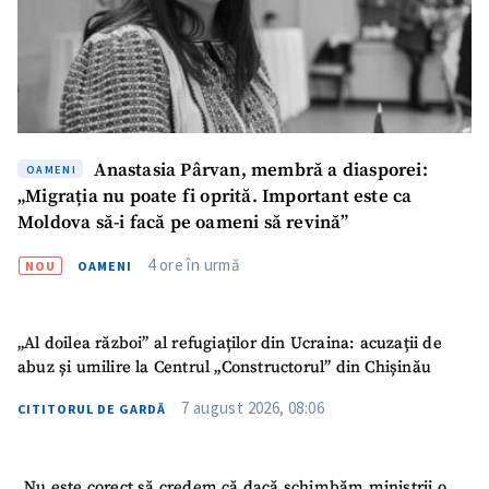
CONTACT SURSĂ
Sursă anonimă
Nume
+ Numele meu
Anastasia Pârvan, membră a diasporei:
OAMENI
„Migrația nu poate fi oprită. Important este ca
Email
+ Emailul meu
Moldova să-i facă pe oameni să revină”
Telefon
+ Telefon personal
4 ore în urmă
NOU
OAMENI
Am citit și sunt de
acord cu
politica de
„Al doilea război” al refugiaților din Ucraina: acuzații de
confidențialitate
.
abuz și umilire la Centrul „Constructorul” din Chișinău
TRIMITE ȘTIREA
7 august 2026, 08:06
CITITORUL DE GARDĂ
„Nu este corect să credem că dacă schimbăm miniștrii o