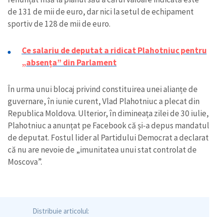
de 131 de mii de euro, dar nici la setul de echipament
sportiv de 128 de mii de euro.
Ce salariu de deputat a ridicat Plahotniuc pentru
„absența” din Parlament
În urma unui blocaj privind constituirea unei alianțe de
guvernare, în iunie curent, Vlad Plahotniuc a plecat din
Republica Moldova. Ulterior, în dimineața zilei de 30 iulie,
Plahotniuc a anunțat pe Facebook că și-a depus mandatul
de deputat. Fostul lider al Partidului Democrat a declarat
că nu are nevoie de „imunitatea unui stat controlat de
Moscova”.
Distribuie articolul: