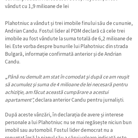
vândut cu 1,9 milioane de lei
Plahotniuc a vândut și trei imobile finului său de cununie,
Andrian Candu. Fostul lider al PDM declară că cele trei
imobile au fost vândute la suma totală de 6,2 milioane de
lei. Este vorba despre bunurile lui Plahotniuc din strada
Bulgară, informație confirmată anterior și de Andrian
Candu.
„
Până nu demult am stat în comodat şi după ce am reuşit
să acumulez şi suma de 4 milioane de lei necesară pentru
achiziţie, am făcut această cumpărare a acestui
apartament”,
declara anterior Candu pentru jurnaliști.
După aceste vânzări, în declarația de avere și interese
personale a lui Plahotniuc nu se mai regăsește niciun bun
imobil sau automobil. Fostul lider democrat nu a
renunțat însă la pianul său a cărui valoare indicată este