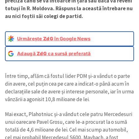
preciza când se va întoarce în țară sau dacă va reveni
totuși în R. Moldova. Răspuns la această întrebare nu
au nici foștii săi colegi de partid.
Urmărește
ZdG
în Google News
Adaugă
ZdG
ca sursă preferată
Între timp, aflăm că fostul lider PDM și-a vândut o parte
din avere, cel puțin cea pe care a indicat-o până acum în
declarațiile sale de avere și interese personale, iar în urma
vânzării a agonisit 10,8 milioane de lei.
Mai exact, Plahotniuc și-a vândut cele patru Mercedesuri
unui oarecare Pavel Grosu, care le-a procurat la o sumă
totală de 4,6 milioane de lei. Cel mai scump automobil,
cel mai probabil Mercedesul S600, Maybach, a fost