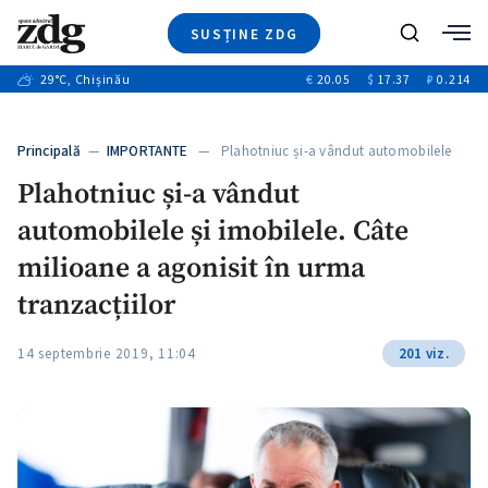
SUSȚINE ZDG
+1
Caută
+2
29
°C
, Chișinău
€
20.05
$
17.37
₽
0.214
Ştiri
+6
+3
Investigatii
Banii tăi
+7
Principală
—
IMPORTANTE
— Plahotniuc și-a vândut automobilele
Video
+1
și…
+1
+1
Plahotniuc și-a vândut
Special
automobilele și imobilele. Câte
Blog
+2
+1
ZdGust
milioane a agonisit în urma
+1
tranzacțiilor
14 septembrie 2019, 11:04
201 viz.