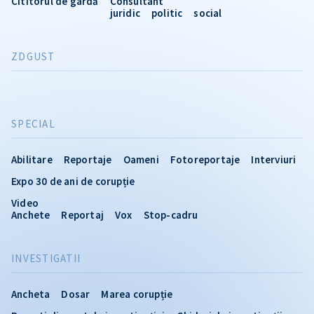
Cititorul de gardă
Consultant
juridic
politic
social
ZDGUST
SPECIAL
Abilitare
Reportaje
Oameni
Fotoreportaje
Interviuri
Expo 30 de ani de corupție
Video
Anchete
Reportaj
Vox
Stop-cadru
INVESTIGATII
Ancheta
Dosar
Marea corupție