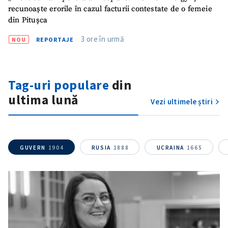
recunoaște erorile în cazul facturii contestate de o femeie
din Pitușca
3 ore în urmă
NOU
REPORTAJE
Tag-uri populare
din
ȘTIREA MEA
ultima lună
Vezi ultimele știri
Titlu știre
+ Adaugă titlu
Fotografie
+ Încarcă imagine
GUVERN
1904
RUSIA
1888
UCRAINA
1665
Link media
+ Link media
Mesajul știrei
+ Mesajul știrei