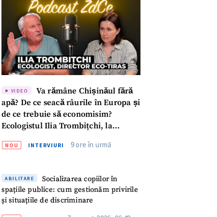
Va rămâne Chișinăul fără
VIDEO
apă? De ce seacă râurile în Europa și
de ce trebuie să economisim?
Ecologistul Ilia Trombițchi, la
Podcast ZdCe
9 ore în urmă
NOU
INTERVIURI
Socializarea copiilor în
ABILITARE
spațiile publice: cum gestionăm privirile
meu
și situațiile de discriminare