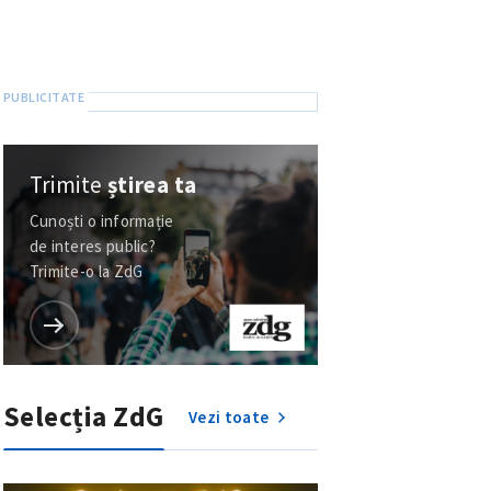
Trimite
știrea ta
Cunoști o informație
de interes public?
Trimite-o la ZdG
Selecția ZdG
Vezi toate