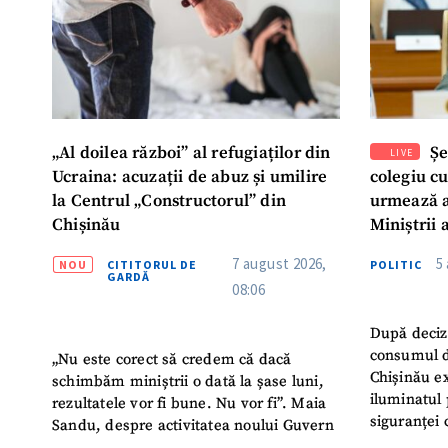
„Al doilea război” al refugiaților din
Șe
LIVE
Ucraina: acuzații de abuz și umilire
colegiu c
la Centrul „Constructorul” din
urmează a
Chișinău
Miniștrii 
Instituție
7 august 2026,
5
NOU
CITITORUL DE
POLITIC
Turc „Rec
GARDĂ
08:06
După deciz
consumul d
„Nu este corect să credem că dacă
Chișinău ex
schimbăm miniștrii o dată la șase luni,
iluminatul 
rezultatele vor fi bune. Nu vor fi”. Maia
siguranței 
Sandu, despre activitatea noului Guvern