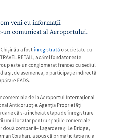
vom veni cu informații
r-un comunicat al Aeroportului.
 Chișinău a fost
înregistrată
o societate cu
TRAVEL RETAIL, a cărei fondator este
Group este un conglomerat francez cu sediul
edia și, de asemenea, o participație indirectă
 apărare EADS.
lor comerciale de la Aeroportul Internațional
CONTACT SURSĂ
ional Anticorupție. Agenția Proprietăți
Sursă anonimă
+ Adaugă titlu
ruarie că s-a încheiat etapa de înregistrare
ării unui locatar pentru spațiile comerciale
Nume
+ Numele 
oar două companii– Lagardere și Le Bridge,
+ Încarcă imagine
Roman Cojuhari, a spus că prima licitație nu a