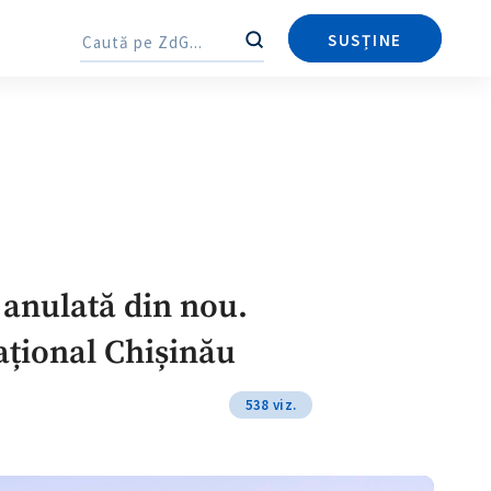
Trimite o informație
Despre ZdG
in English
на русском
SUSȚINE
Caută
Caută
t anulată din nou.
ațional Chișinău
538 viz.