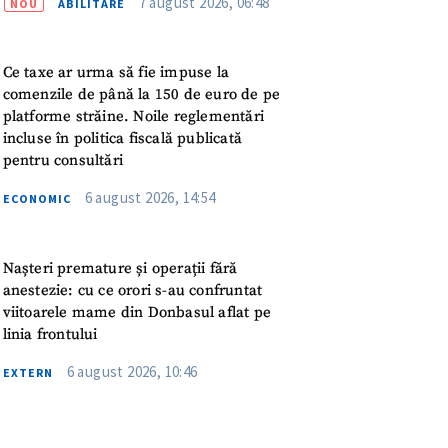
7 august 2026, 06:48
NOU
ABILITARE
meu
rsonal
Ce taxe ar urma să fie impuse la
comenzile de până la 150 de euro de pe
ord cu
politica de
platforme străine. Noile reglementări
incluse în politica fiscală publicată
pentru consultări
IREA
6 august 2026, 14:54
ECONOMIC
Nașteri premature și operații fără
anestezie: cu ce orori s-au confruntat
viitoarele mame din Donbasul aflat pe
linia frontului
6 august 2026, 10:46
EXTERN