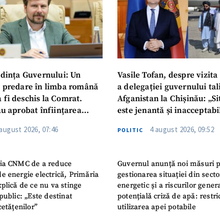
dința Guvernului: Un
Vasile Tofan, despre vizita 
u predare în limba română
a delegației guvernului ta
 fi deschis la Comrat.
Afganistan la Chișinău: „Si
au aprobat înființarea
este jenantă și inacceptabi
i Publice Colegiul Moldo-
 august 2026, 07:46
4 august 2026, 09:52
POLITIC
ep Tayyip Erdogan”
ia CNMC de a reduce
Guvernul anunță noi măsuri 
e energie electrică, Primăria
gestionarea situației din secto
plică de ce nu va stinge
energetic și a riscurilor gener
public: „Este destinat
potențială criză de apă: restric
cetățenilor”
utilizarea apei potabile