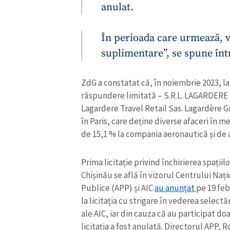
anulat.
În perioada care urmează, 
suplimentare”, se spune înt
ZdG a constatat că, în noiembrie 2023, la
răspundere limitată – S.R.L. LAGARDERE 
Lagardere Travel Retail Sas. Lagardère 
în Paris, care deține diverse afaceri în m
de 15,1 % la compania aeronautică și de
Prima licitație privind închirierea spații
ȘTIREA MEA
Chișinău se află în vizorul Centrului Naț
Titlu știre
Publice (APP) și AIC
au anunțat
pe 19 feb
la licitația cu strigare în vederea select
Fotografie
ale AIC, iar din cauza că au participat d
licitația a fost anulată. Directorul APP, 