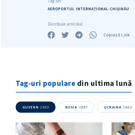
Tag-uri:
AEROPORTUL INTERNAȚIONAL CHIȘINĂU
Distribuie articolul:
Copiază Link
Tag-uri populare
din ultima lună
GUVERN
1903
RUSIA
1887
UCRAINA
1662