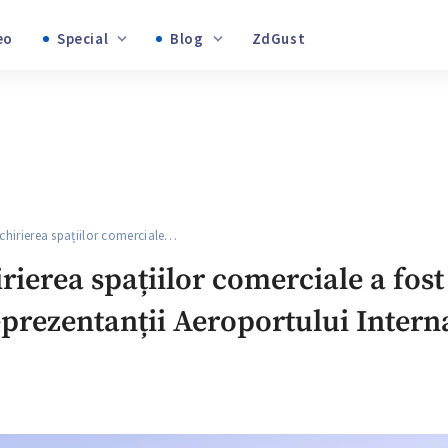
Video
Special
Blog
ZdGust
+1
Banii tăi
+1
chirierea spațiilor comerciale…
+1
irierea spațiilor comerciale a fos
prezentanții Aeroportului Intern
+1