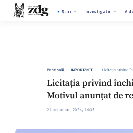
€
20.05
$
17.37
₽
0.214
30
°C
, Chișinău
Ştiri
Investigatii
+3
+1
+9
+4
Principală
—
IMPORTANTE
— Licitația privind în
+5
Licitația privind înch
Motivul anunțat de re
21 octombrie 2024, 14:36