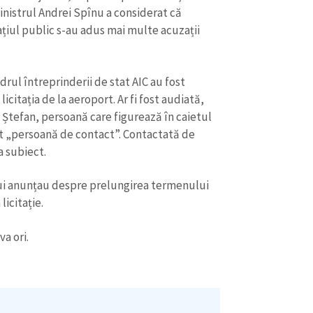
Email
+ Emailul 
inistrul Andrei Spînu a considerat că
+ Link media
spațiul public s-au adus mai multe acuzații
Telefon
+ Telefon pe
Am citit și sunt de ac
rul întreprinderii de stat AIC au fost
+ Mesajul știrei
confidențialitate
.
icitația de la aeroport. Ar fi fost audiată,
 Ștefan, persoană care figurează în caietul
TRIMITE ȘT
ept „persoană de contact”. Contactată de
a subiect.
lui anunțau despre prelungirea termenului
licitație.
va ori.