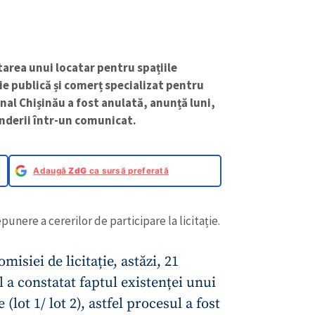
ctarea unui locatar pentru spațiile
e publică și comerț specializat pentru
nal Chișinău a fost anulată, anunță luni,
nderii într-un comunicat.
Adaugă
ZdG
ca sursă preferată
unere a cererilor de participare la licitație.
misiei de licitație, astăzi, 21
 a constatat faptul existenței unui
 (lot 1/ lot 2), astfel procesul a fost