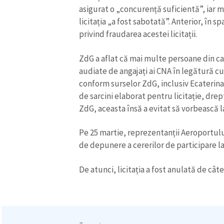
asigurat o „concurență suficientă”, iar m
Link media
licitația „a fost sabotată”. Anterior, în 
privind fraudarea acestei licitații.
ZdG a aflat că mai multe persoane din cad
Mesajul știrei
audiate de angajați ai CNA în legătură cu l
conform surselor ZdG, inclusiv Ecaterina
de sarcini elaborat pentru licitație, dr
ZdG, aceasta însă a evitat să vorbească l
Pe 25 martie, reprezentanții Aeroportu
de depunere a cererilor de participare la 
De atunci, licitația a fost anulată de câte