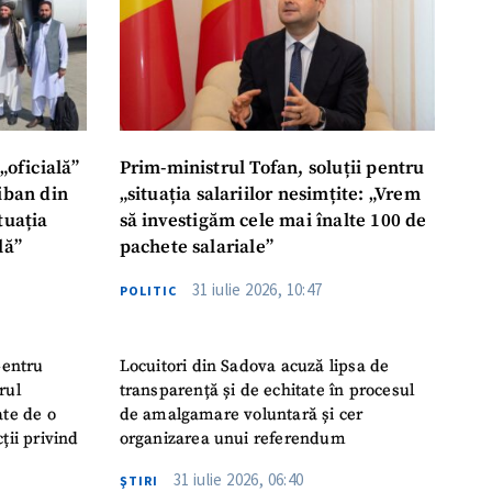
„oficială”
Prim-ministrul Tofan, soluții pentru
liban din
„situația salariilor nesimțite: „Vrem
tuația
să investigăm cele mai înalte 100 de
lă”
pachete salariale”
31 iulie 2026, 10:47
POLITIC
pentru
Locuitori din Sadova acuză lipsa de
rul
transparență și de echitate în procesul
ate de o
de amalgamare voluntară și cer
ții privind
organizarea unui referendum
31 iulie 2026, 06:40
ŞTIRI