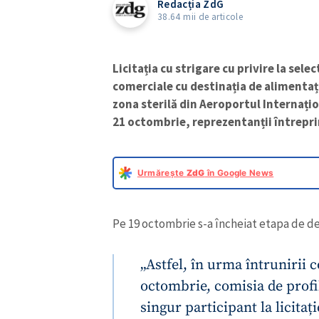
Redacția ZdG
38.64 mii de articole
Licitația cu strigare cu privire la sele
comerciale cu destinația de alimentați
zona sterilă din Aeroportul Internațio
21 octombrie, reprezentanții întrepri
Urmărește
ZdG
în Google News
Pe 19 octombrie s-a încheiat etapa de dep
„Astfel, în urma întrunirii co
octombrie, comisia de profil
singur participant la licitație