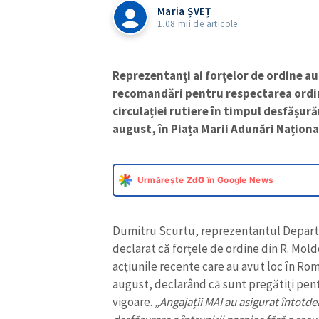
Maria ȘVEȚ
1.08 mii de articole
Reprezentanți ai forțelor de ordine a
recomandări pentru respectarea ordini
circulației rutiere în timpul desfășură
august, în Piața Marii Adunări Naționa
Urmărește
ZdG
în Google News
Dumitru Scurtu, reprezentantul Departa
declarat că forțele de ordine din R. Mold
acțiunile recente care au avut loc în Ro
august, declarând că sunt pregătiți pentru
vigoare.
„Angajații MAI au asigurat întotde