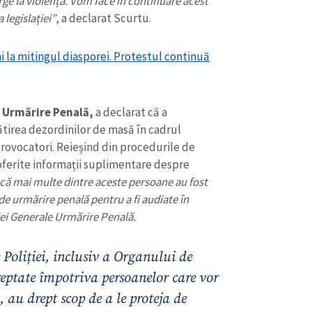
urge la violență. Vom face în continuare acest
legislației”
, a declarat Scurtu.
 la mitingul diasporei. Protestul continuă
e Urmărire Penală,
a declarat că a
ătirea dezordinilor de masă în cadrul
 provocatori. Reieșind din procedurile de
ferite informații suplimentare despre
 că mai multe dintre aceste persoane au fost
 de urmărire penală pentru a fi audiate în
ției Generale Urmărire Penală.
CONTACT SURSĂ
Sursă anonimă
+ Adaugă titlu
 Poliției, inclusiv a Organului de
eptate împotriva persoanelor care vor
Nume
+ Numele 
+ Încarcă imagine
, au drept scop de a le proteja de