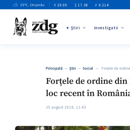
€
20.05
$
17.38
₽
0.214
25
°C
, Chișinău
Ştiri
Investigatii
+4
+1
+13
+10
Principală
—
Ştiri
—
Social
— Forțele de ordine
+3
Forțele de ordine din
loc recent în Români
25 august 2018, 11:43