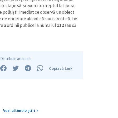
ifestație să-și exercite dreptul la libera
 polițiștii imediat ce observă un obiect
e de ebrietate alcoolică sau narcotică, fie
are a ordinii publice la numărul
112
sau să
Distribuie articolul:
Copiază Link
Vezi ultimele știri