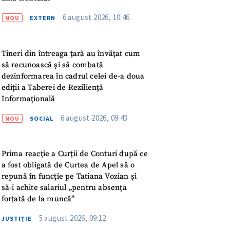
meu
6 august 2026, 10:46
NOU
EXTERN
rsonal
Tineri din întreaga țară au învățat cum
ord cu
politica de
să recunoască și să combată
dezinformarea în cadrul celei de-a doua
ediții a Taberei de Reziliență
IREA
Informațională
6 august 2026, 09:43
NOU
SOCIAL
Prima reacție a Curții de Conturi după ce
a fost obligată de Curtea de Apel să o
repună în funcție pe Tatiana Vozian și
să-i achite salariul „pentru absența
forțată de la muncă”
5 august 2026, 09:12
JUSTIȚIE