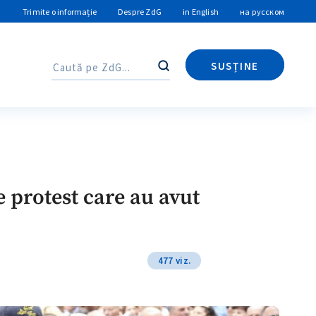
Trimite o informație
Despre ZdG
in English
на русском
SUSȚINE
Caută
Caută
e protest care au avut
477 viz.