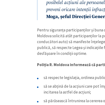
posibelel acțiuni ale persoane
Link media
preveni oricare intenții infrac
Moga, șeful Direcției Gene
Mesajul știrei
Pentru siguranța participanților și buna 
Moldova solicită atât participanților la pr
conducători auto) să manifeste înţeleger
publică, să respecte Legea și indicaţiile
desfăşoare în condiţii optime.
Poliția R. Moldova informează că parti
să respecte legislaţia, ordinea public
să se abţină de la acţiuni care pot îm
incitarea la astfel de acţiuni;
să părăsească întrunirea la cererea 