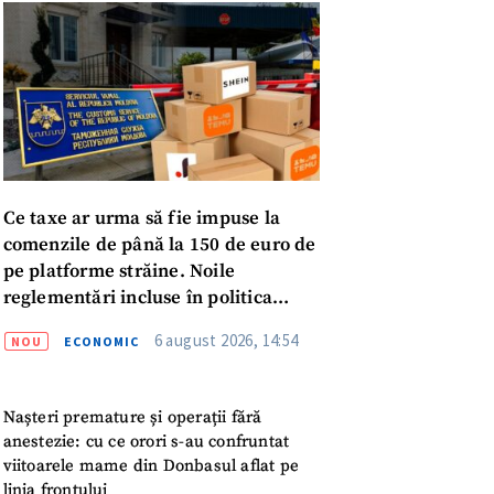
Ce taxe ar urma să fie impuse la
comenzile de până la 150 de euro de
pe platforme străine. Noile
reglementări incluse în politica
fiscală publicată pentru consultări
6 august 2026, 14:54
NOU
ECONOMIC
Nașteri premature și operații fără
meu
anestezie: cu ce orori s-au confruntat
viitoarele mame din Donbasul aflat pe
linia frontului