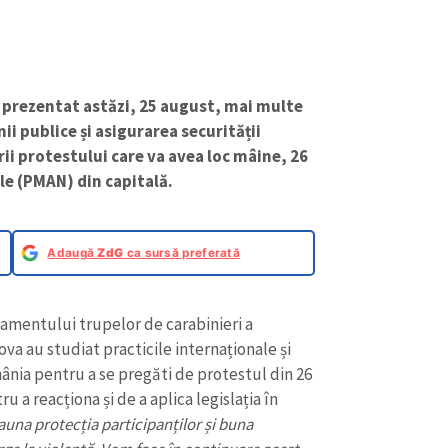
u prezentat astăzi, 25 august, mai multe
i publice și asigurarea securității
rii protestului care va avea loc mâine, 26
le (PMAN) din capitală.
Adaugă
ZdG
ca sursă preferată
mentului trupelor de carabinieri a
ova au studiat practicile internaționale și
mânia pentru a se pregăti de protestul din 26
 a reacționa și de a aplica legislația în
auna protecția participanților și buna