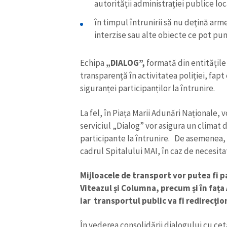
autorităţii administraţiei publice loc
în timpul întrunirii să nu deţină ar
interzise sau alte obiecte ce pot pun
Echipa
„DIALOG”,
formată din entitățile
transparență în activitatea poliției, fapt 
siguranței participanților la întrunire.
La fel, în Piața Marii Adunări Naționale,
serviciul „Dialog” vor asigura un climat
participante la întrunire. De asemenea, l
cadrul Spitalului MAI, în caz de necesita
Mijloacele de transport vor putea fi pa
Viteazul și Columna, precum și în fața
iar transportul public va fi redirecțio
În vederea consolidării dialogului cu cetă