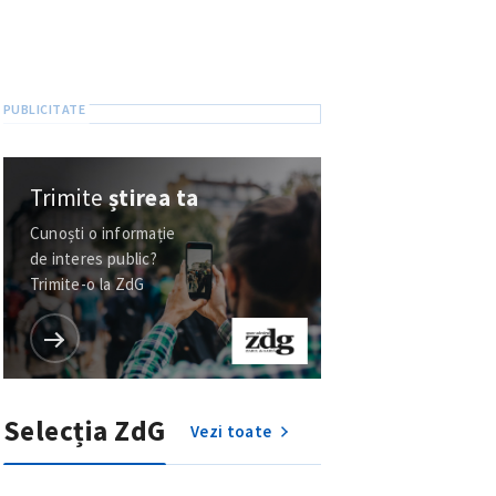
Trimite
știrea ta
Cunoști o informație
de interes public?
Trimite-o la ZdG
Selecția ZdG
Vezi toate