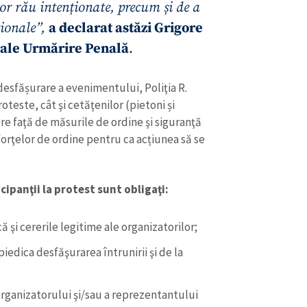
Email
+ Emailul 
lor rău intenționate, precum și de a
+ Link media
ționale”,
a declarat astăzi Grigore
Telefon
+ Telefon pe
rale Urmărire Penală
.
Am citit și sunt de ac
+ Mesajul știrei
desfășurare a evenimentului, Poliţia R.
confidențialitate
.
oteste, cât şi cetăţenilor (pietoni și
TRIMITE ȘT
e faţă de măsurile de ordine şi siguranţă
 forţelor de ordine pentru ca acțiunea să se
cipanţii la protest sunt obligaţi:
ă şi cererile legitime ale organizatorilor;
piedica desfăşurarea întrunirii şi de la
organizatorului şi/sau a reprezentantului