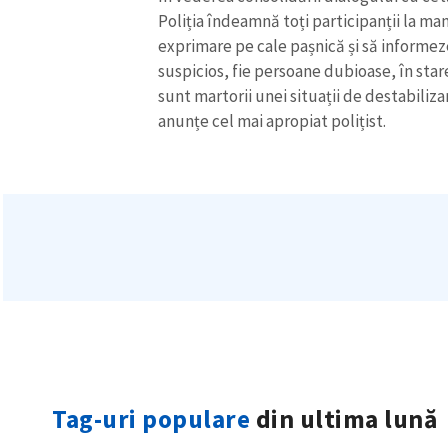
Poliția îndeamnă toți participanții la man
exprimare pe cale pașnică și să informeze
suspicios, fie persoane dubioase, în star
sunt martorii unei situații de destabiliz
anunțe cel mai apropiat polițist.
Tag-uri populare
din ultima lună