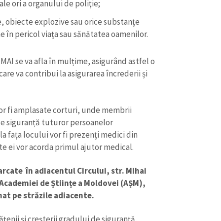
ale ori a organului de poliţie;
me, obiecte explozive sau orice substanţe
e în pericol viaţa sau sănătatea oamenilor.
 MAI se va afla în mulțime, asigurând astfel o
care va contribui la asigurarea încrederii și
 vor fi amplasate corturi, unde membrii
 de siguranță tuturor persoanelor
a fața locului vor fi prezenți medici din
te ei vor acorda primul ajutor medical.
rcate în adiacentul Circului, str. Mihai
 Academiei de Științe a Moldovei (AȘM),
nat pe străzile adiacente.
țenii și creșterii gradului de siguranță,