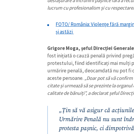
desfășurare a întrunirii pașnice fără a rec
lucrum cu profesionalism și cu respectarea 
FOTO/ România: Violenţe fără margini
și astăzi
Grigore Moga, șeful Direcției General
fost inițiată o cauză penală privind preg
protestului, fiind identificați mai mulți
urmărire penală, deocamdată nu pot fi o
aceste persoane.
„Doar pot să vă confirm
citate și urmează să se prezinte la organul
calitate de bănuiți”, a declarat șeful Direc
ȘTIREA MEA
Titlu știre
„Țin să vă asigur că acțiunile
Urmărire Penală nu sunt îndr
Fotografie
protesta pașnic, ci dimpotrivă