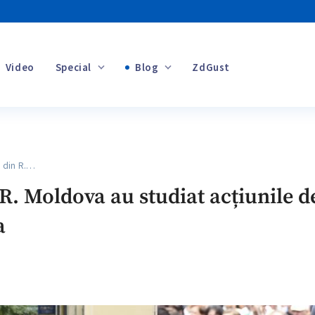
Video
Special
Blog
ZdGust
Banii tăi
 din R.…
+1
 R. Moldova au studiat acțiunile d
a