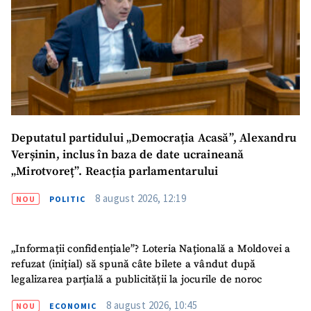
Deputatul partidului „Democrația Acasă”, Alexandru
Verșinin, inclus în baza de date ucraineană
„Mirotvoreț”. Reacția parlamentarului
8 august 2026, 12:19
NOU
POLITIC
„Informații confidențiale”? Loteria Națională a Moldovei a
refuzat (inițial) să spună câte bilete a vândut după
legalizarea parțială a publicității la jocurile de noroc
8 august 2026, 10:45
NOU
ECONOMIC