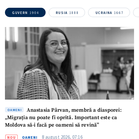
GUVERN
1904
RUSIA
1888
UCRAINA
1667
Mesajul știrei
+ Mesajul știrei
CONTACT SURSĂ
Sursă anonimă
Nume
+ Numele meu
Email
+ Emailul meu
Telefon
+ Telefon personal
Anastasia Pârvan, membră a diasporei:
OAMENI
„Migrația nu poate fi oprită. Important este ca
Am citit și sunt de
Moldova să-i facă pe oameni să revină”
acord cu
politica de
confidențialitate
.
8 august 2026, 07:16
NOU
OAMENI