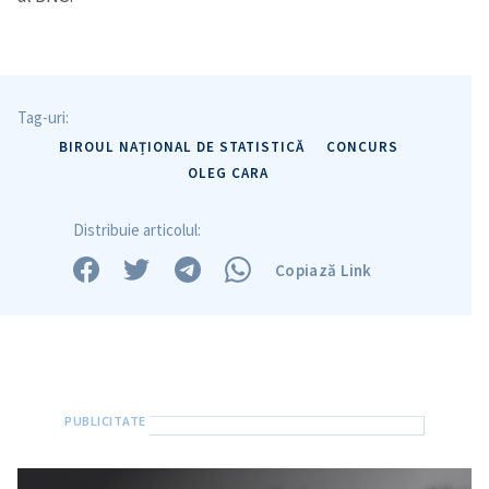
Tag-uri:
BIROUL NAȚIONAL DE STATISTICĂ
CONCURS
OLEG CARA
Distribuie articolul:
Copiază Link
Trimite o informație
Despre ZdG
in English
на русском