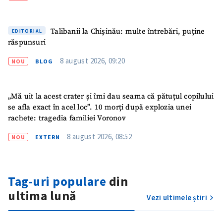
Talibanii la Chișinău: multe întrebări, puține
EDITORIAL
răspunsuri
8 august 2026, 09:20
NOU
BLOG
„Mă uit la acest crater și îmi dau seama că pătuțul copilului
se afla exact în acel loc”. 10 morți după explozia unei
rachete: tragedia familiei Voronov
ȘTIREA MEA
8 august 2026, 08:52
NOU
EXTERN
Titlu știre
+ Adaugă titlu
Tag-uri populare
din
Fotografie
+ Încarcă imagine
ultima lună
Vezi ultimele știri
Link media
+ Link media