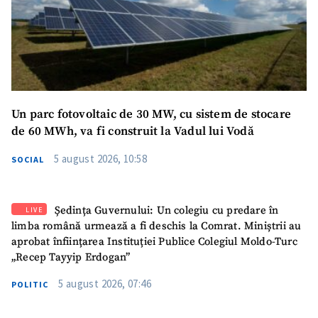
SUSȚINE
Un parc fotovoltaic de 30 MW, cu sistem de stocare
de 60 MWh, va fi construit la Vadul lui Vodă
5 august 2026, 10:58
SOCIAL
Ședința Guvernului: Un colegiu cu predare în
LIVE
limba română urmează a fi deschis la Comrat. Miniștrii au
aprobat înființarea Instituției Publice Colegiul Moldo-Turc
„Recep Tayyip Erdogan”
5 august 2026, 07:46
POLITIC