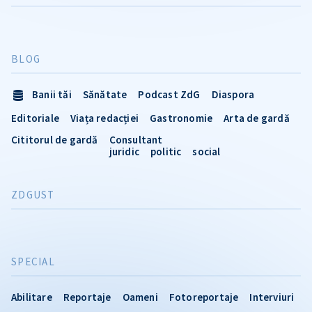
BLOG
Banii tăi
Sănătate
Podcast ZdG
Diaspora
Editoriale
Viața redacției
Gastronomie
Arta de gardă
Cititorul de gardă
Consultant
juridic
politic
social
ZDGUST
SPECIAL
Abilitare
Reportaje
Oameni
Fotoreportaje
Interviuri