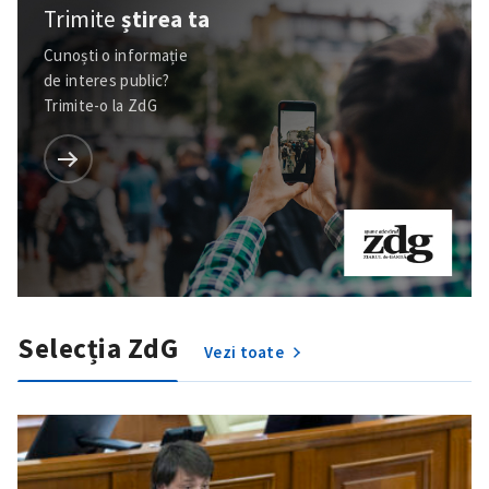
Trimite
știrea ta
Cunoști o informație
de interes public?
Trimite-o la ZdG
Selecția ZdG
Vezi toate