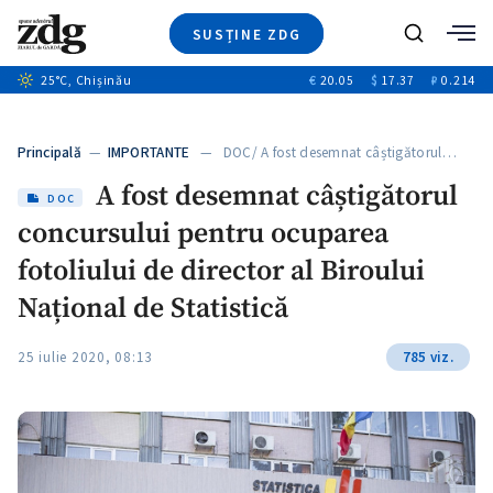
SUSȚINE ZDG
Caută
+1
25
°C
, Chișinău
€
20.05
$
17.37
₽
0.214
Ştiri
+7
+3
Investigatii
Banii tăi
+3
Principală
—
IMPORTANTE
— DOC/ A fost desemnat câștigătorul…
Video
+1
A fost desemnat câștigătorul
Special
DOC
concursului pentru ocuparea
Blog
+2
ZdGust
fotoliului de director al Biroului
Național de Statistică
25 iulie 2020, 08:13
785 viz.