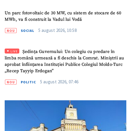
Link media
+ Link media
Un parc fotovoltaic de 30 MW, cu sistem de stocare de 60
MWh, va fi construit la Vadul lui Vodă
Mesajul știrei
+ Mesajul știrei
5 august 2026, 10:58
NOU
SOCIAL
CONTACT SURSĂ
Ședința Guvernului: Un colegiu cu predare în
LIVE
limba română urmează a fi deschis la Comrat. Miniștrii au
Sursă anonimă
aprobat înființarea Instituției Publice Colegiul Moldo-Turc
„Recep Tayyip Erdogan”
Nume
+ Numele meu
5 august 2026, 07:46
NOU
POLITIC
Email
+ Emailul meu
Telefon
+ Telefon personal
Am citit și sunt de
acord cu
politica de