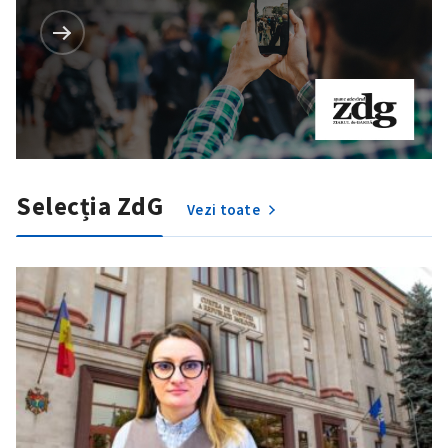
Selecția ZdG
Vezi toate