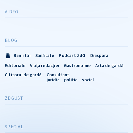
VIDEO
BLOG
Banii tăi
Sănătate
Podcast ZdG
Diaspora
Editoriale
Viața redacției
Gastronomie
Arta de gardă
Cititorul de gardă
Consultant
juridic
politic
social
ZDGUST
SPECIAL