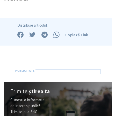
Distribuie articolul:
Copiază Link
Trimite
știrea ta
Cunoști o informație
de interes public?
Trimite-o la ZdG