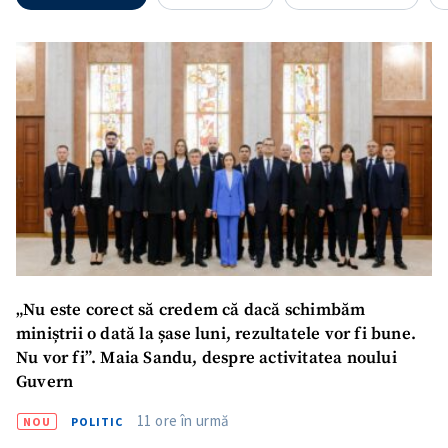
ȘTIREA MEA
„Nu este corect să credem că dacă schimbăm
miniștrii o dată la șase luni, rezultatele vor fi bune.
Titlu știre
+ Adaugă titlu
Nu vor fi”. Maia Sandu, despre activitatea noului
Guvern
Fotografie
+ Încarcă imagine
11 ore în urmă
NOU
POLITIC