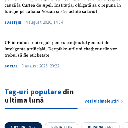
cauză la Curtea de Apel. Instituția, obligată să o repună în
funcție pe Tatiana Vozian și să-i achite salariul
4 august 2026, 14:54
JUSTIȚIE
UE introduce noi reguli pentru conținutul generat de
inteligența artificială. Deepfake-urile și chatbot-urile vor
trebui să fie etichetate
3 august 2026, 20:22
SOCIAL
Tag-uri populare
din
ultima lună
Vezi ultimele știri
GUVERN
1902
RUSIA
1885
UCRAINA
1660