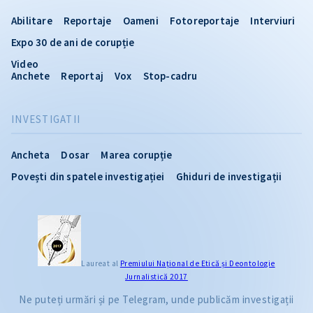
Abilitare
Reportaje
Oameni
Fotoreportaje
Interviuri
Expo 30 de ani de corupție
Video
Anchete
Reportaj
Vox
Stop-cadru
INVESTIGATII
Ancheta
Dosar
Marea corupție
Povești din spatele investigației
Ghiduri de investigații
Laureat al
Premiului Naţional de Etică și Deontologie
Jurnalistică 2017
Ne puteți urmări și pe Telegram, unde publicăm investigații