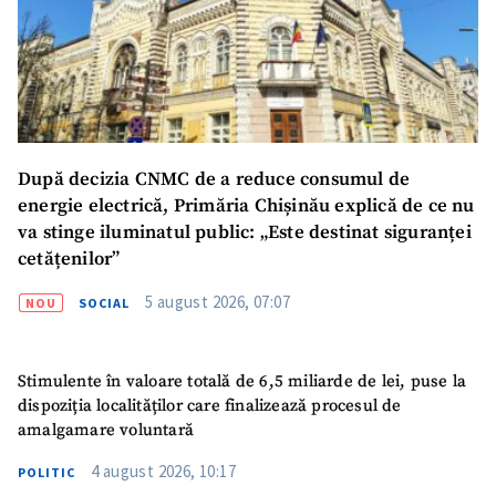
confidențialitate
.
TRIMITE ȘTIREA
După decizia CNMC de a reduce consumul de
energie electrică, Primăria Chișinău explică de ce nu
va stinge iluminatul public: „Este destinat siguranței
cetățenilor”
5 august 2026, 07:07
NOU
SOCIAL
Stimulente în valoare totală de 6,5 miliarde de lei, puse la
dispoziția localităților care finalizează procesul de
amalgamare voluntară
SUSȚINE
4 august 2026, 10:17
POLITIC