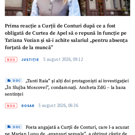
Prima reacție a Curții de Conturi după ce a fost
Trimite o informație
Despre ZdG
obligată de Curtea de Apel să o repună în funcție pe
in English
на русском
Tatiana Vozian și să-i achite salariul „pentru absența
forțată de la muncă”
5 august 2026, 09:12
NOU
JUSTIȚIE
„Tanti Raia” și alți doi protagoniști ai investigației
DOC
„În Slujba Moscovei”, condamnați. Ancheta ZdG – la baza
sentinței
5 august 2026, 06:36
NOU
DOSAR
Fosta angajată a Curții de Conturi, care l-a acuzat
DOC
pe Marian Lupu de „avansuri sexuale”, a obținut câștig de