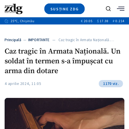
SUSȚINE ZDG
+8
Caută
+4
25
°C
, Chișinău
€
20.05
$
17.38
₽
0.214
Ştiri
+12
+1
+1
Investigatii
Banii tăi
+5
Principală
—
IMPORTANTE
— Caz tragic în Armata Națională.…
Video
Caz tragic în Armata Națională. Un
Special
soldat în termen s-a împușcat cu
Blog
ZdGust
arma din dotare
4 aprilie 2024, 11:05
1170 viz.