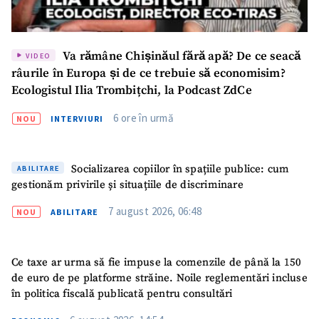
Va rămâne Chișinăul fără apă? De ce seacă
VIDEO
râurile în Europa și de ce trebuie să economisim?
Ecologistul Ilia Trombițchi, la Podcast ZdCe
6 ore în urmă
NOU
INTERVIURI
Socializarea copiilor în spațiile publice: cum
ABILITARE
gestionăm privirile și situațiile de discriminare
7 august 2026, 06:48
NOU
ABILITARE
Ce taxe ar urma să fie impuse la comenzile de până la 150
de euro de pe platforme străine. Noile reglementări incluse
în politica fiscală publicată pentru consultări