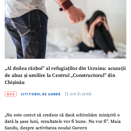
„Al doilea război” al refugiaților din Ucraina: acuzații
de abuz și umilire la Centrul „Constructorul” din
Chișinău
11 ore în urmă
NOU
CITITORUL DE GARDĂ
„Nu este corect să credem că dacă schimbăm miniștrii o
dată la șase luni, rezultatele vor fi bune. Nu vor fi”. Maia
Sandu, despre activitatea noului Guvern