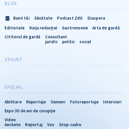
BLOG
Banii tăi
Sănătate
Podcast ZdG
Diaspora
Editoriale
Viața redacției
Gastronomie
Arta de gardă
Cititorul de gardă
Consultant
juridic
politic
social
ZDGUST
SPECIAL
Abilitare
Reportaje
Oameni
Fotoreportaje
Interviuri
Expo 30 de ani de corupție
Video
Anchete
Reportaj
Vox
Stop-cadru