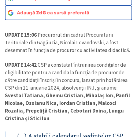
Adaugă
ZdG
ca sursă preferată
UPDATE 15:06
Procurorul din cadrul Procuraturii
Teritoriale din Găgăuzia, Nicolai Levandovski, a fost
desemnat în funcția de procuror cu activitatea didactică.
UPDATE 14:42
CSP a constatat întrunirea condițiilor de
eligibilitate pentru a candida la funcția de procuror de
către candidații înscriși în concurs, lansat prin hotărârea
CSP din 11 ianuarie 2024, absolvenții INJ, și anume:
Svestal Tatiana, Ghemu Cristian, Mihalaș Ion, Panfil
Nicolae, Osoianu Nicu, Iordan Cristian, Malcoci
Rozalia, Prepeliță Cristian, Cebotari Doina, Lungu
Cristina și Stici Ion
.
„(…) A stabili calendarul ședințelor CSP