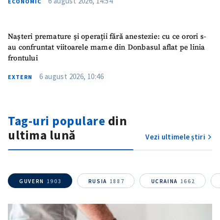
6 august 2026, 14:54
ECONOMIC
Nașteri premature și operații fără anestezie: cu ce orori s-
au confruntat viitoarele mame din Donbasul aflat pe linia
frontului
6 august 2026, 10:46
EXTERN
SUSȚINE
Tag-uri populare
din
ultima lună
Vezi ultimele știri
GUVERN
1903
RUSIA
1887
UCRAINA
1662