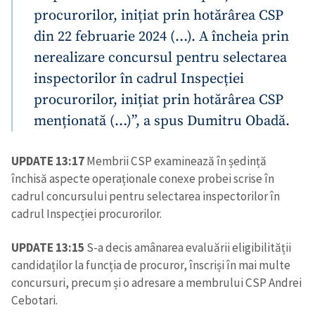
procurorilor, inițiat prin hotărârea CSP
din 22 februarie 2024 (…). A încheia prin
nerealizare concursul pentru selectarea
inspectorilor în cadrul Inspecției
procurorilor, inițiat prin hotărârea CSP
menționată (…)”, a spus Dumitru Obadă.
UPDATE 13:17
Membrii CSP examinează în ședință
Trimite o informație
Despre ZdG
închisă aspecte operaționale conexe probei scrise în
in English
на русском
cadrul concursului pentru selectarea inspectorilor în
cadrul Inspecției procurorilor.
UPDATE 13:15
S-a decis amânarea evaluării eligibilității
candidaților la funcția de procuror, înscriși în mai multe
concursuri, precum și o adresare a membrului CSP Andrei
Cebotari.