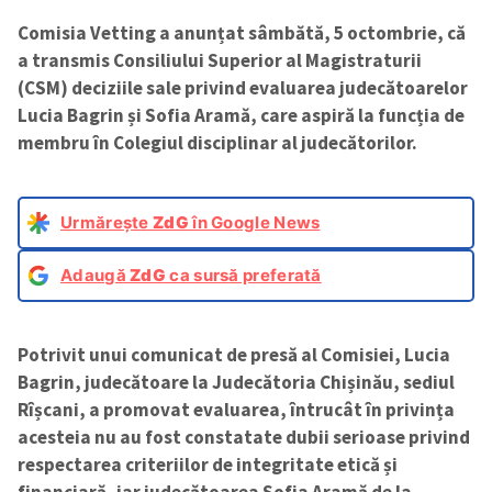
Comisia Vetting a anunțat sâmbătă, 5 octombrie, că
a transmis Consiliului Superior al Magistraturii
(CSM) deciziile sale privind evaluarea judecătoarelor
Lucia Bagrin și Sofia Aramă, care aspiră la funcția de
membru în Colegiul disciplinar al judecătorilor.
Urmărește
ZdG
în Google News
Adaugă
ZdG
ca sursă preferată
Potrivit unui comunicat de presă al Comisiei, Lucia
Bagrin, judecătoare la Judecătoria Chișinău, sediul
Rîșcani, a promovat evaluarea, întrucât în privința
acesteia nu au fost constatate dubii serioase privind
respectarea criteriilor de integritate etică și