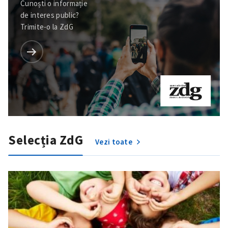
Cunoști o informație
de interes public?
Trimite-o la ZdG
Selecția ZdG
Vezi toate