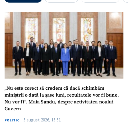
Nume
+ Numele meu
Email
+ Emailul meu
Telefon
+ Telefon personal
Am citit și sunt de
acord cu
politica de
confidențialitate
.
TRIMITE ȘTIREA
„Nu este corect să credem că dacă schimbăm
miniștrii o dată la șase luni, rezultatele vor fi bune.
Nu vor fi”. Maia Sandu, despre activitatea noului
Guvern
5 august 2026, 15:51
POLITIC