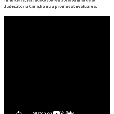
financiară, iar judecătoarea Sofia Aramă de la
Judecătoria Cimișlia nu a promovat evaluarea.