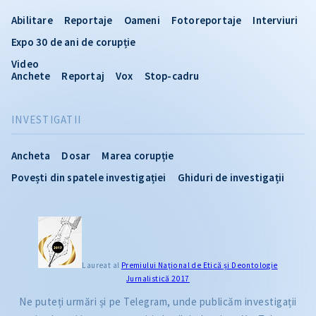
Abilitare
Reportaje
Oameni
Fotoreportaje
Interviuri
Expo 30 de ani de corupție
Video
Anchete
Reportaj
Vox
Stop-cadru
INVESTIGATII
Ancheta
Dosar
Marea corupție
Povești din spatele investigației
Ghiduri de investigații
Laureat al
Premiului Naţional de Etică și Deontologie
Jurnalistică 2017
Ne puteți urmări și pe Telegram, unde publicăm investigații