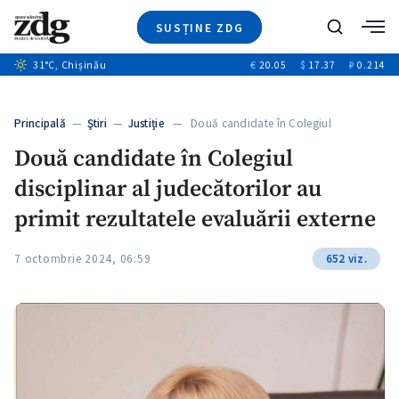
SUSȚINE ZDG
+4
Caută
31
°C
, Chișinău
€
20.05
$
17.37
₽
0.214
Ştiri
+12
+11
Investigatii
Banii tăi
+1
+4
Principală
—
Ştiri
—
Justiție
— Două candidate în Colegiul
Video
disciplinar…
Două candidate în Colegiul
Special
disciplinar al judecătorilor au
Blog
+1
ZdGust
primit rezultatele evaluării externe
7 octombrie 2024, 06:59
652 viz.