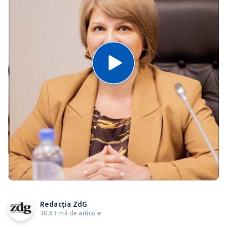
Redacția ZdG
38.63 mii de articole