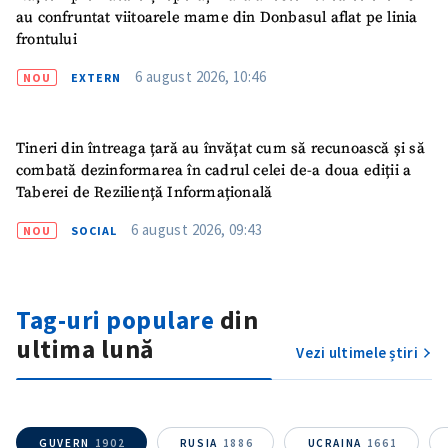
au confruntat viitoarele mame din Donbasul aflat pe linia
frontului
ȘTIREA MEA
6 august 2026, 10:46
NOU
EXTERN
Titlu știre
+ Adaugă titlu
Tineri din întreaga țară au învățat cum să recunoască și să
combată dezinformarea în cadrul celei de-a doua ediții a
Fotografie
+ Încarcă imagine
Taberei de Reziliență Informațională
Link media
6 august 2026, 09:43
+ Link media
NOU
SOCIAL
Tag-uri populare
din
Mesajul știrei
+ Mesajul știrei
ultima lună
Vezi ultimele știri
CONTACT SURSĂ
Sursă anonimă
GUVERN
1902
RUSIA
1886
UCRAINA
1661