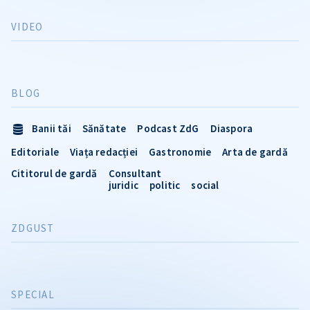
VIDEO
BLOG
Banii tăi
Sănătate
Podcast ZdG
Diaspora
Editoriale
Viața redacției
Gastronomie
Arta de gardă
Cititorul de gardă
Consultant
juridic
politic
social
ZDGUST
SPECIAL