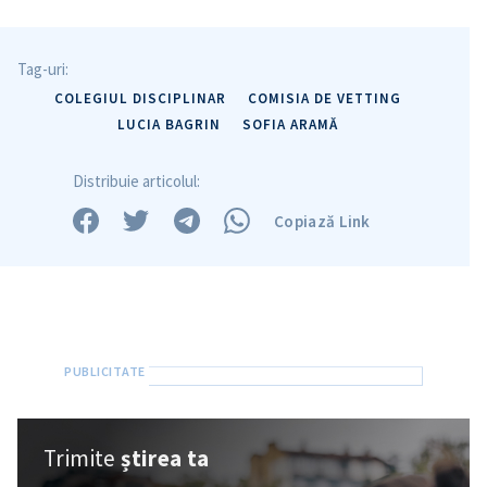
Trimite o informație
Despre ZdG
Tag-uri:
in English
на русском
COLEGIUL DISCIPLINAR
COMISIA DE VETTING
LUCIA BAGRIN
SOFIA ARAMĂ
Distribuie articolul:
Copiază Link
Trimite
știrea ta