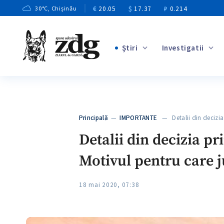
€
20.05
$
17.37
₽
0.214
30
°C
, Chișinău
Ştiri
Investigatii
+3
+1
+9
+4
Principală
—
IMPORTANTE
— Detalii din decizia
+5
Detalii din decizia p
Motivul pentru care j
18 mai 2020, 07:38