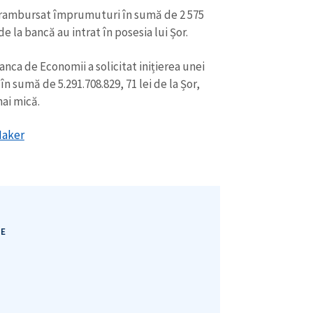
au rambursat împrumuturi în sumă de 2 575
de la bancă au intrat în posesia lui Șor.
anca de Economii a solicitat inițierea unei
n sumă de 5.291.708.829, 71 lei de la Șor,
mai mică.
aker
IE