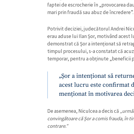
faptei de escrocherie în „provocarea dau
Link media
mari prin fraudă sau abuz de încredere”.
Potrivit deciziei, judecătorul Andrei Nicul
erau aduse lui Ilan Șor, motivând acest 
Mesajul știrei
demonstrat că Șor a intenționat să retrag
timpul procesului, s-a constatat că acuz
temporar, pentru a obținute „beneficii p
„Șor a intenționat să retur
acest lucru este confirmat d
menționat în motivarea deciz
De asemenea, Niculcea a decis că
„urmăr
convingătoare că Șor a comis frauda, ​​în t
contrare.”