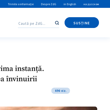
Trimite o informație
Despre ZdG
in English
на русском
SUSȚINE
Caută
Caută
rima instanță.
a învinuirii
696 viz.