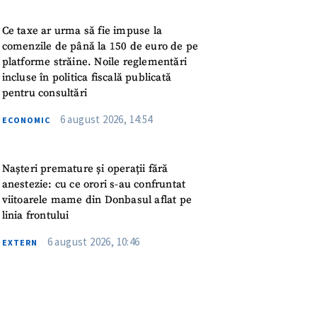
meu
Ce taxe ar urma să fie impuse la
rsonal
comenzile de până la 150 de euro de pe
platforme străine. Noile reglementări
incluse în politica fiscală publicată
ord cu
politica de
pentru consultări
6 august 2026, 14:54
ECONOMIC
IREA
Nașteri premature și operații fără
anestezie: cu ce orori s-au confruntat
viitoarele mame din Donbasul aflat pe
linia frontului
6 august 2026, 10:46
EXTERN