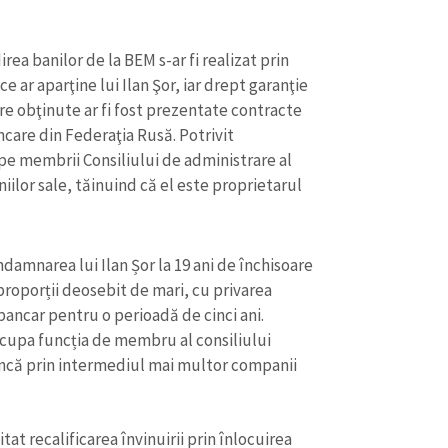
rea banilor de la BEM s-ar fi realizat prin
 ar aparţine lui Ilan Şor, iar drept garanţie
re obţinute ar fi fost prezentate contracte
ancare din Federaţia Rusă. Potrivit
s pe membrii Consiliului de administrare al
lor sale, tăinuind că el este proprietarul
ondamnarea lui Ilan Șor la 19 ani de închisoare
proporții deosebit de mari, cu privarea
bancar pentru o perioadă de cinci ani.
CONTACT SURSĂ
 ocupa funcția de membru al consiliului
Sursă anonimă
+ Adaugă titlu
ancă prin intermediul mai multor companii
Nume
+ Numele 
+ Încarcă imagine
citat recalificarea învinuirii prin înlocuirea