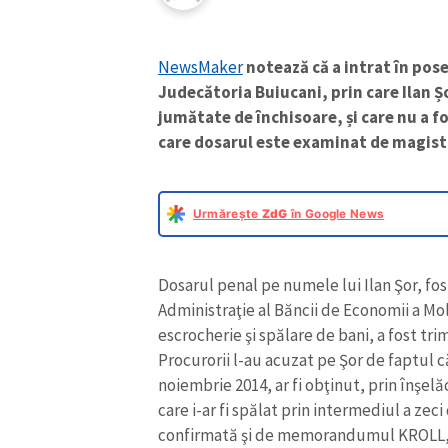
NewsMaker
notează că a intrat în pose
Judecătoria Buiucani, prin care Ilan Ș
jumătate de închisoare, și care nu a f
care dosarul este examinat de magistr
Urmărește
ZdG
în Google News
Dosarul penal pe numele lui Ilan Şor, fos
Administraţie al Băncii de Economii a Mol
escrocherie şi spălare de bani, a fost trim
Procurorii l-au acuzat pe Şor de faptul c
noiembrie 2014, ar fi obţinut, prin înşelă
care i-ar fi spălat prin intermediul a zec
confirmată şi de memorandumul KROLL, p