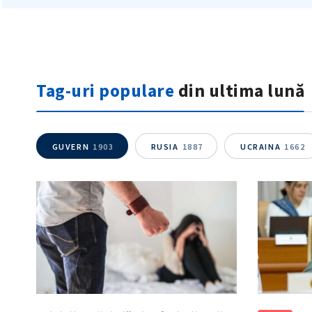
Tag-uri populare
din ultima lună
GUVERN
1903
RUSIA
1887
UCRAINA
1662