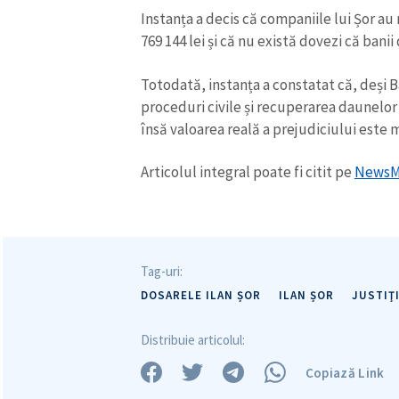
Instanța a decis că companiile lui Șor 
769 144 lei și că nu există dovezi că banii 
Totodată, instanța a constatat că, deși B
proceduri civile și recuperarea daunelor î
însă valoarea reală a prejudiciului este 
Articolul integral poate fi citit pe
NewsM
Tag-uri:
DOSARELE ILAN ȘOR
ILAN ȘOR
JUSTIŢ
Distribuie articolul:
Copiază Link