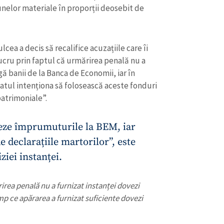
Email
+ Emailul 
nelor materiale în proporții deosebit de
+ Link media
Telefon
+ Telefon pe
cea a decis să recalifice acuzațiile care îi
Am citit și sunt de ac
lucru prin faptul că urmărirea penală nu a
+ Mesajul știrei
confidențialitate
.
ă banii de la Banca de Economii, iar în
atul intenționa să folosească aceste fonduri
TRIMITE ȘT
atrimoniale”.
neze împrumuturile la BEM, iar
e declarațiile martorilor”, este
iei instanței.
irea penală nu a furnizat instanței dovezi
imp ce apărarea a furnizat suficiente dovezi