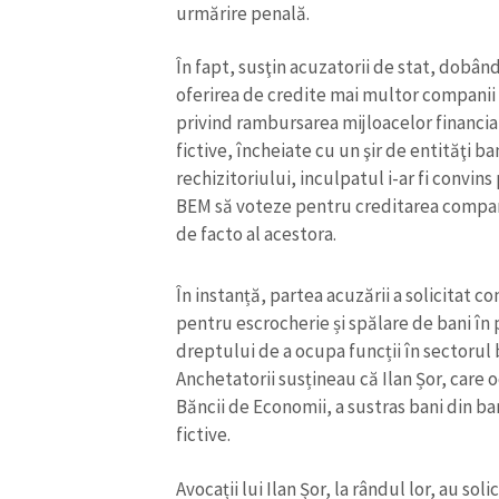
urmărire penală.
În fapt, susţin acuzatorii de stat, dobândi
oferirea de credite mai multor companii ce
privind rambursarea mijloacelor financia
fictive, încheiate cu un şir de entităţi b
rechizitoriului, inculpatul i-ar fi convin
BEM să voteze pentru creditarea companii
de facto al acestora.
În instanță, partea acuzării a solicitat c
pentru escrocherie și spălare de bani în 
dreptului de a ocupa funcții în sectorul 
ȘTIREA MEA
Anchetatorii susțineau că Ilan Șor, care
Titlu știre
Băncii de Economii, a sustras bani din b
fictive.
Fotografie
Avocații lui Ilan Șor, la rândul lor, au soli