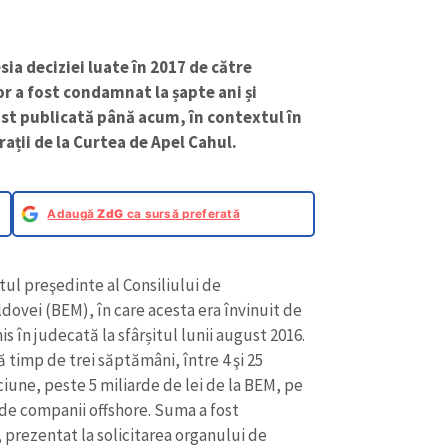
sia deciziei luate în 2017 de către
or a fost condamnat la șapte ani și
ost publicată până acum, în contextul în
ații de la Curtea de Apel Cahul.
Adaugă
ZdG
ca sursă preferată
tul preşedinte al Consiliului de
dovei (BEM), în care acesta era învinuit de
is în judecată la sfârșitul lunii august 2016.
ă timp de trei săptămâni, între 4 şi 25
ciune, peste 5 miliarde de lei de la BEM, pe
i de companii offshore. Suma a fost
rezentat la solicitarea organului de