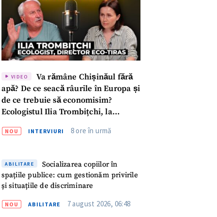
Va rămâne Chișinăul fără
VIDEO
apă? De ce seacă râurile în Europa și
de ce trebuie să economisim?
Ecologistul Ilia Trombițchi, la
Podcast ZdCe
8 ore în urmă
NOU
INTERVIURI
Socializarea copiilor în
ABILITARE
spațiile publice: cum gestionăm privirile
și situațiile de discriminare
meu
7 august 2026, 06:48
NOU
ABILITARE