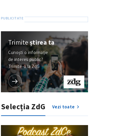
Trimite
știrea ta
Cunoști o informație
de interes public?
Trimite-o la ZdG
Selecția ZdG
Vezi toate