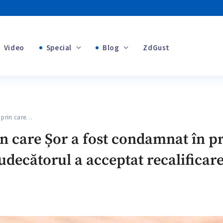
Video
Special
Blog
ZdGust
+1
Banii tăi
+1
 prin care…
+1
rin care Șor a fost condamnat în p
udecătorul a acceptat recalificare
+1