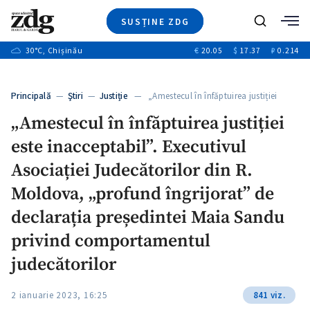
SUSȚINE ZDG
+3
Caută
+1
30
°C
, Chișinău
€
20.05
$
17.37
₽
0.214
Ştiri
+9
+4
Investigatii
Banii tăi
+1
+5
Principală
—
Ştiri
—
Justiție
— „Amestecul în înfăptuirea justiției
Video
este…
+1
„Amestecul în înfăptuirea justiției
Special
este inacceptabil”. Executivul
Blog
+1
ZdGust
Asociației Judecătorilor din R.
Moldova, „profund îngrijorat” de
declarația președintei Maia Sandu
+1
privind comportamentul
judecătorilor
2 ianuarie 2023, 16:25
841 viz.