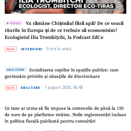
ȘTIREA MEA
Titlu știre
+ Adaugă titlu
Va rămâne Chișinăul fără apă? De ce seacă
VIDEO
râurile în Europa și de ce trebuie să economisim?
Fotografie
+ Încarcă imagine
Ecologistul Ilia Trombițchi, la Podcast ZdCe
9 ore în urmă
Link media
NOU
INTERVIURI
+ Link media
Socializarea copiilor în spațiile publice: cum
ABILITARE
gestionăm privirile și situațiile de discriminare
Mesajul știrei
+ Mesajul știrei
7 august 2026, 06:48
NOU
ABILITARE
CONTACT SURSĂ
Sursă anonimă
Ce taxe ar urma să fie impuse la comenzile de până la 150
de euro de pe platforme străine. Noile reglementări incluse
Nume
în politica fiscală publicată pentru consultări
+ Numele meu