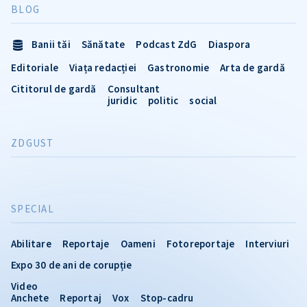
BLOG
Banii tăi
Sănătate
Podcast ZdG
Diaspora
Editoriale
Viața redacției
Gastronomie
Arta de gardă
Cititorul de gardă
Consultant
juridic
politic
social
ZDGUST
SPECIAL
Abilitare
Reportaje
Oameni
Fotoreportaje
Interviuri
Expo 30 de ani de corupție
Video
Anchete
Reportaj
Vox
Stop-cadru