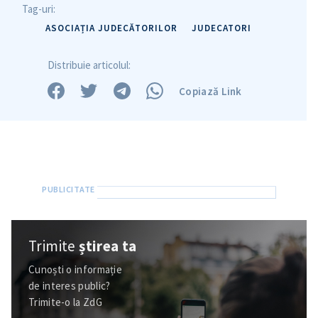
Tag-uri:
ASOCIAȚIA JUDECĂTORILOR
JUDECATORI
Distribuie articolul:
Copiază Link
Trimite
știrea ta
Cunoști o informație
de interes public?
Trimite-o la ZdG