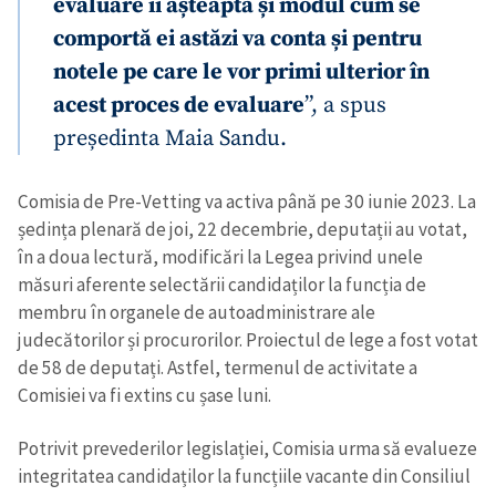
evaluare îi așteaptă și modul cum se
comportă ei astăzi va conta și pentru
notele pe care le vor primi ulterior în
acest proces de evaluare
”, a spus
președinta Maia Sandu.
Comisia de Pre-Vetting va activa până pe 30 iunie 2023. La
ședința plenară de joi, 22 decembrie, deputații au votat,
în a doua lectură, modificări la Legea privind unele
măsuri aferente selectării candidaților la funcția de
Trimite o informație
Despre ZdG
membru în organele de autoadministrare ale
in English
на русском
judecătorilor și procurorilor. Proiectul de lege a fost votat
de 58 de deputați. Astfel, termenul de activitate a
Comisiei va fi extins cu șase luni.
Potrivit prevederilor legislației, Comisia urma să evalueze
integritatea candidaților la funcțiile vacante din Consiliul