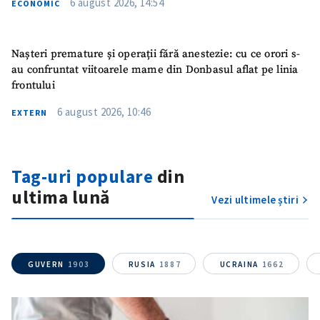
6 august 2026, 14:54
ECONOMIC
Email
+ Emailul meu
Nașteri premature și operații fără anestezie: cu ce orori s-
Telefon
+ Telefon personal
au confruntat viitoarele mame din Donbasul aflat pe linia
frontului
Am citit și sunt de
acord cu
politica de
6 august 2026, 10:46
EXTERN
confidențialitate
.
TRIMITE ȘTIREA
Tag-uri populare
din
ultima lună
Vezi ultimele știri
GUVERN
1903
RUSIA
1887
UCRAINA
1662