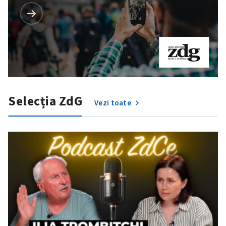
Selecția ZdG
Vezi toate