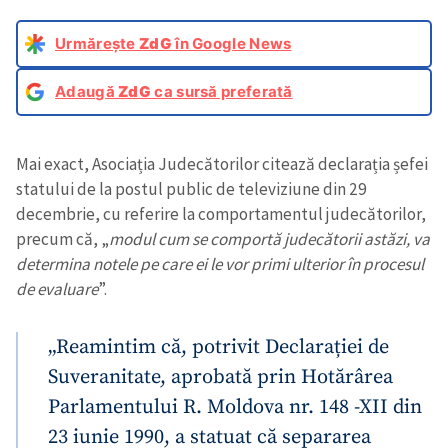
Urmărește
ZdG
în Google News
Adaugă
ZdG
ca sursă preferată
Mai exact, Asociația Judecătorilor citează declarația șefei
statului de la postul public de televiziune din 29
decembrie, cu referire la comportamentul judecătorilor,
precum că, „
modul cum se comportă judecătorii astăzi, va
determina notele pe care ei le vor primi ulterior în procesul
de evaluare
”.
„Reamintim că, potrivit Declarației de
Suveranitate, aprobată prin Hotărârea
Parlamentului R. Moldova nr. 148 -XII din
23 iunie 1990, a statuat că separarea