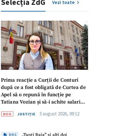
Selecția ZdG
Vezi toate
Prima reacție a Curții de Conturi
după ce a fost obligată de Curtea de
Apel să o repună în funcție pe
Tatiana Vozian și să-i achite salariul
„pentru absența forțată de la
5 august 2026, 09:12
meu
NOU
JUSTIȚIE
muncă”
meu
„Tanti Raia” și alți doi
DOC