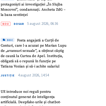
protagoniști ai investigației „În Slujba
rsonal
Moscovei”, condamnați. Ancheta ZdG –
la baza sentinței
ord cu
politica de
5 august 2026, 06:36
NOU
DOSAR
IREA
Fosta angajată a Curții de
DOC
Conturi, care l-a acuzat pe Marian Lupu
de „avansuri sexuale”, a obținut câștig
de cauză la Curtea de Apel. Instituția,
obligată să o repună în funcție pe
Tatiana Vozian și să-i achite salariul
4 august 2026, 14:54
JUSTIȚIE
UE introduce noi reguli pentru
conținutul generat de inteligența
artificială. Deepfake-urile și chatbot-