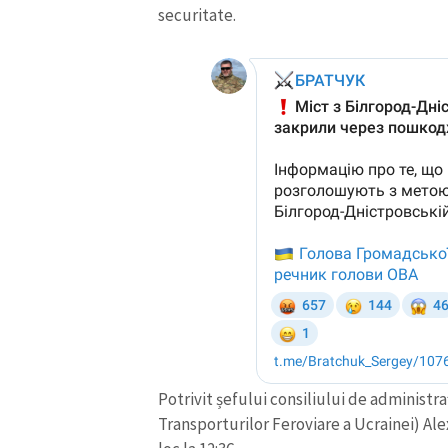
securitate.
ȘTIREA MEA
Titlu știre
Fotografie
Potrivit șefului consiliului de administra
Transporturilor Feroviare a Ucrainei) Al
Link media