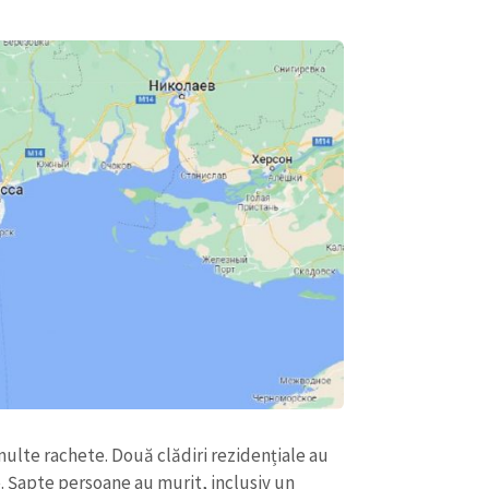
Telefon
+ Telefon pe
Am citit și sunt de ac
+ Mesajul știrei
confidențialitate
.
TRIMITE ȘT
 multe rachete. Două clădiri rezidențiale au
je. Șapte persoane au murit, inclusiv un