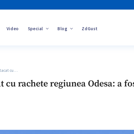
Video
Special
Blog
ZdGust
Banii tăi
tacat cu…
t cu rachete regiunea Odesa: a fos