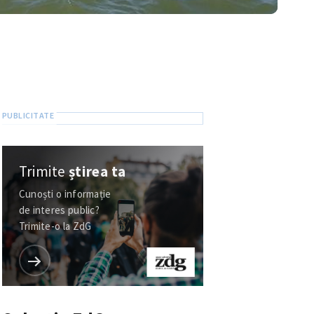
Trimite
știrea ta
Cunoști o informație
de interes public?
Trimite-o la ZdG