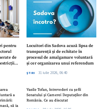
ri pentru
Locuitori din Sadova acuză lipsa de
ectorul
transparență și de echitate în
enerate de
procesul de amalgamare voluntară
estricții
și cer organizarea unui referendum
abile
31 iulie 2026, 06:40
ŞTIRI
zarea
Vasile Tofan, întrevederi cu șefii
luntară a
Senatului și Camerei Deputaților din
rimării:
România. Ce au discutat
masă, să ia