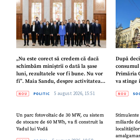
„Nu este corect să credem că dacă
După deci
schimbăm miniștrii o dată la șase
consumul 
luni, rezultatele vor fi bune. Nu vor
Primăria 
fi”. Maia Sandu, despre activitatea
va stinge 
noului Guvern
destinat s
5 august 2026, 15:51
NOU
POLITIC
NOU
SOC
Un parc fotovoltaic de 30 MW, cu sistem
Stimulente 
de stocare de 60 MWh, va fi construit la
miliarde de
Vadul lui Vodă
localitățil
amalgamar