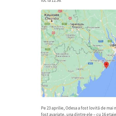
loc la 12:36.
Mesajul știrei
Pe 23 aprilie, Odesa a fost lovită de mai
fost avariate, una dintre ele – cu 16 eta