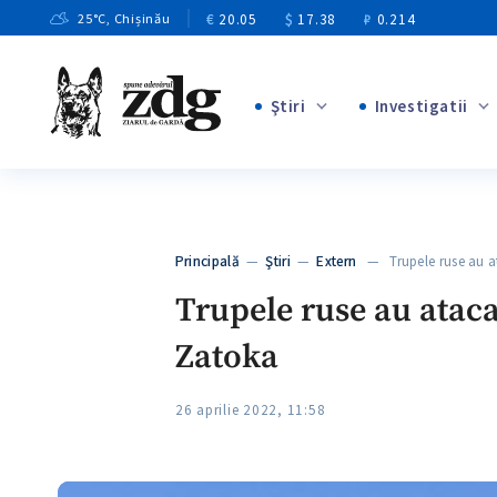
€
20.05
$
17.38
₽
0.214
25
°C
, Chișinău
Ştiri
Investigatii
+8
+4
+1
+12
+1
Principală
—
Ştiri
—
Extern
— Trupele ruse au a
+5
Trupele ruse au ataca
Zatoka
26 aprilie 2022, 11:58