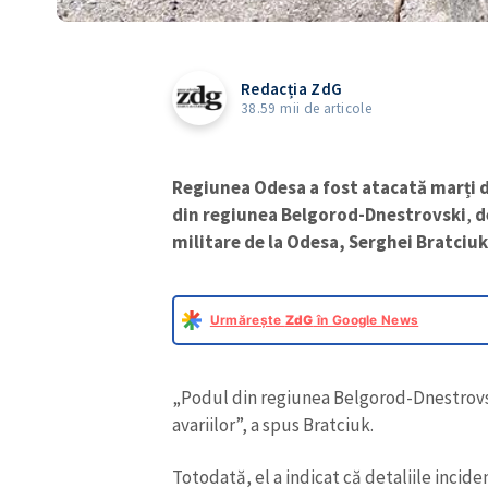
Redacția ZdG
38.59 mii de articole
Regiunea Odesa a fost atacată marți d
din regiunea Belgorod-Dnestrovski
,
d
militare de la Odesa, Serghei Bratciuk
Urmărește
ZdG
în Google News
„Podul din regiunea Belgorod-Dnestrovsk
avariilor”, a spus Bratciuk.
Totodată, el a indicat că detaliile incid