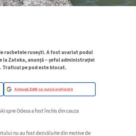
e rachetele rusești. A fost avariat podul
e la Zatoka, anunță – șeful administrației
. Traficul pe pod este blocat.
Adaugă
ZdG
ca sursă preferată
i spre Odesa a fost închis din cauza
entului nu au fost dezvăluite din motive de