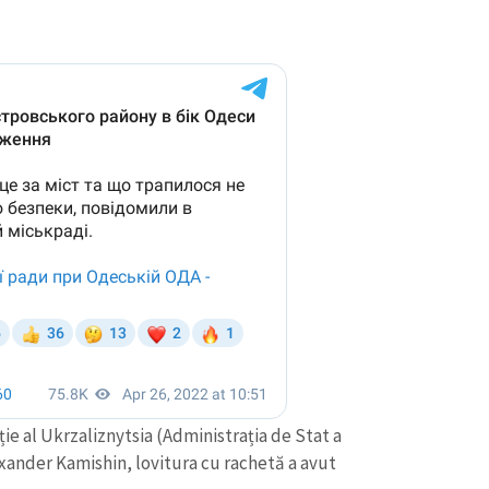
CONTACT SURSĂ
Sursă anonimă
+ Adaugă titlu
Nume
+ Numele 
+ Încarcă imagine
ție al Ukrzaliznytsia (Administrația de Stat a
exander Kamishin, lovitura cu rachetă a avut
Email
+ Emailul 
+ Link media