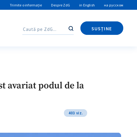
Trimite o informație
Despre ZdG
in English
на русском
SUSȚINE
Caută
Caută
t avariat podul de la
403 viz.