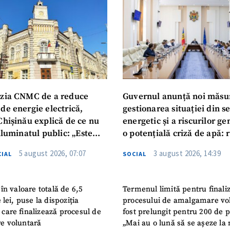
zia CNMC de a reduce
Guvernul anunță noi măsu
de energie electrică,
gestionarea situației din s
Chișinău explică de ce nu
energetic și a riscurilor g
iluminatul public: „Este
o potențială criză de apă: r
iguranței cetățenilor”
privind utilizarea apei pot
5 august 2026, 07:07
3 august 2026, 14:39
IAL
SOCIAL
în valoare totală de 6,5
Termenul limită pentru finali
 lei, puse la dispoziția
procesului de amalgamare vo
or care finalizează procesul de
fost prelungit pentru 200 de p
e voluntară
„Mai au o lună să se așeze la 