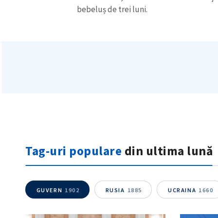
bebeluș de trei luni.
Tag-uri populare
din ultima lună
GUVERN
1902
RUSIA
1885
UCRAINA
1660