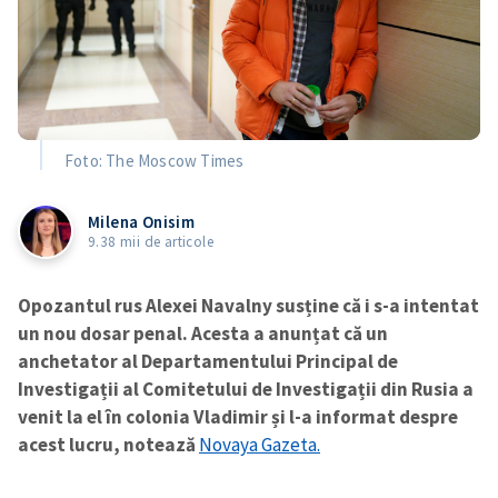
Foto: The Moscow Times
Milena Onisim
9.38 mii de articole
Opozantul rus Alexei Navalny susține că i s-a intentat
un nou dosar penal. Acesta a anunțat că un
anchetator al Departamentului Principal de
Investigații al Comitetului de Investigații din Rusia a
venit la el în colonia Vladimir și l-a informat despre
acest lucru, notează
Novaya Gazeta.