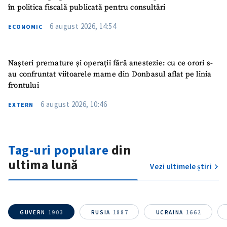
în politica fiscală publicată pentru consultări
ȘTIREA MEA
6 august 2026, 14:54
ECONOMIC
Titlu știre
+ Adaugă titlu
Nașteri premature și operații fără anestezie: cu ce orori s-
Fotografie
+ Încarcă imagine
au confruntat viitoarele mame din Donbasul aflat pe linia
frontului
Link media
+ Link media
6 august 2026, 10:46
EXTERN
Tag-uri populare
din
Mesajul știrei
+ Mesajul știrei
ultima lună
Vezi ultimele știri
CONTACT SURSĂ
Sursă anonimă
GUVERN
1903
RUSIA
1887
UCRAINA
1662
Nume
+ Numele meu