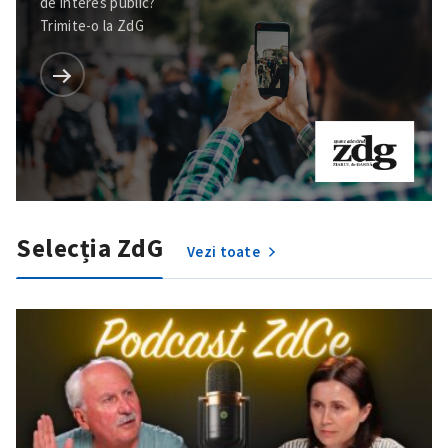
de interes public?
Trimite-o la ZdG
Selecția ZdG
Vezi toate