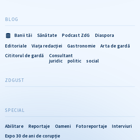
BLOG
Banii tăi
Sănătate
Podcast ZdG
Diaspora
Editoriale
Viața redacției
Gastronomie
Arta de gardă
Cititorul de gardă
Consultant
juridic
politic
social
ZDGUST
SPECIAL
Abilitare
Reportaje
Oameni
Fotoreportaje
Interviuri
Expo 30 de ani de corupție