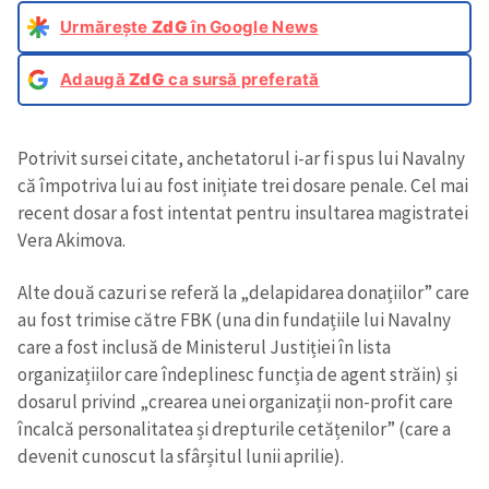
Urmărește
ZdG
în Google News
Adaugă
ZdG
ca sursă preferată
Potrivit sursei citate, anchetatorul i-ar fi spus lui Navalny
că împotriva lui au fost inițiate trei dosare penale. Cel mai
recent dosar a fost intentat pentru insultarea magistratei
Vera Akimova.
Alte două cazuri se referă la „delapidarea donațiilor” care
au fost trimise către FBK (una din fundațiile lui Navalny
care a fost inclusă de Ministerul Justiției în lista
organizațiilor care îndeplinesc funcția de agent străin) și
dosarul privind „crearea unei organizații non-profit care
încalcă personalitatea și drepturile cetățenilor” (care a
devenit cunoscut la sfârșitul lunii aprilie).