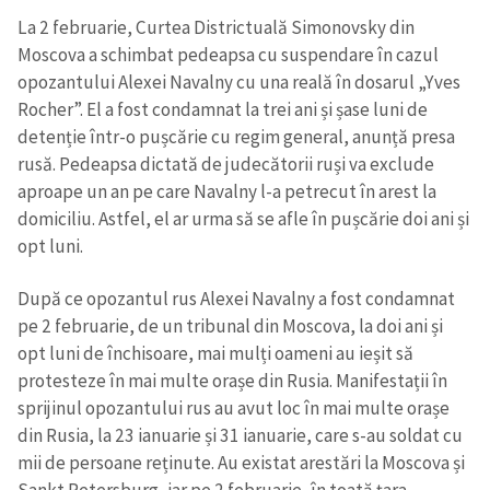
La 2 februarie, Curtea Districtuală Simonovsky din
Moscova a schimbat pedeapsa cu suspendare în cazul
opozantului Alexei Navalny cu una reală în dosarul „Yves
Rocher”. El a fost condamnat la trei ani și șase luni de
detenție într-o pușcărie cu regim general, anunță presa
rusă. Pedeapsa dictată de judecătorii ruși va exclude
aproape un an pe care Navalny l-a petrecut în arest la
domiciliu. Astfel, el ar urma să se afle în pușcărie doi ani și
opt luni.
După ce opozantul rus Alexei Navalny a fost condamnat
pe 2 februarie, de un tribunal din Moscova, la doi ani și
opt luni de închisoare, mai mulți oameni au ieșit să
protesteze în mai multe orașe din Rusia. Manifestații în
sprijinul opozantului rus au avut loc în mai multe orașe
din Rusia, la 23 ianuarie și 31 ianuarie, care s-au soldat cu
mii de persoane reținute. Au existat arestări la Moscova și