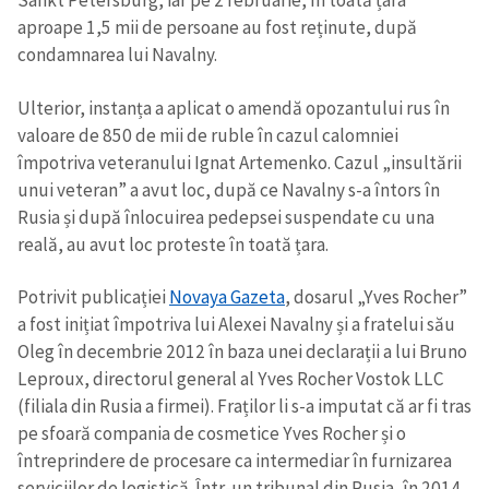
Sankt Petersburg, iar pe 2 februarie, în toată țara
aproape 1,5 mii de persoane au fost reținute, după
condamnarea lui Navalny.
Ulterior, instanța a aplicat o amendă opozantului rus în
valoare de 850 de mii de ruble în cazul calomniei
împotriva veteranului Ignat Artemenko. Cazul „insultării
unui veteran” a avut loc, după ce Navalny s-a întors în
Rusia și după înlocuirea pedepsei suspendate cu una
reală, au avut loc proteste în toată țara.
Potrivit publicației
Novaya Gazeta
, dosarul „Yves Rocher”
a fost inițiat împotriva lui Alexei Navalny și a fratelui său
Oleg în decembrie 2012 în baza unei declarații a lui Bruno
Leproux, directorul general al Yves Rocher Vostok LLC
(filiala din Rusia a firmei). Fraților li s-a imputat că ar fi tras
pe sfoară compania de cosmetice Yves Rocher și o
întreprindere de procesare ca intermediar în furnizarea
serviciilor de logistică. Într-un tribunal din Rusia, în 2014,