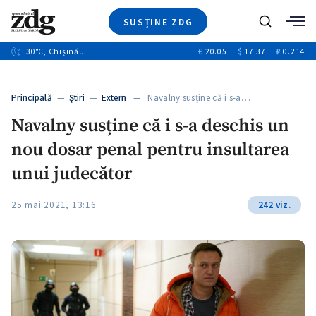
SUSȚINE ZDG
+3
Caută
+1
30
°C
, Chișinău
€
20.05
$
17.37
₽
0.214
Ştiri
+9
+4
Investigatii
Banii tăi
+1
+5
Principală
—
Ştiri
—
Extern
— Navalny susține că i s-a…
Video
+1
Navalny susține că i s-a deschis un
Special
nou dosar penal pentru insultarea
Blog
+1
ZdGust
unui judecător
25 mai 2021, 13:16
242 viz.
+1