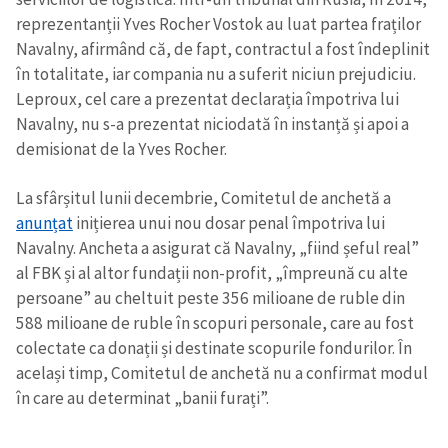
reprezentanții Yves Rocher Vostok au luat partea fraților
Navalny, afirmând că, de fapt, contractul a fost îndeplinit
în totalitate, iar compania nu a suferit niciun prejudiciu.
Leproux, cel care a prezentat declarația împotriva lui
Navalny, nu s-a prezentat niciodată în instanță și apoi a
demisionat de la Yves Rocher.
La sfârșitul lunii decembrie, Comitetul de anchetă a
anunțat
inițierea unui nou dosar penal împotriva lui
Navalny. Ancheta a asigurat că Navalny, „fiind șeful real”
al FBK și al altor fundații non-profit, „împreună cu alte
persoane” au cheltuit peste 356 milioane de ruble din
588 milioane de ruble în scopuri personale, care au fost
colectate ca donații și destinate scopurile fondurilor. În
același timp, Comitetul de anchetă nu a confirmat modul
în care au determinat „banii furați”.