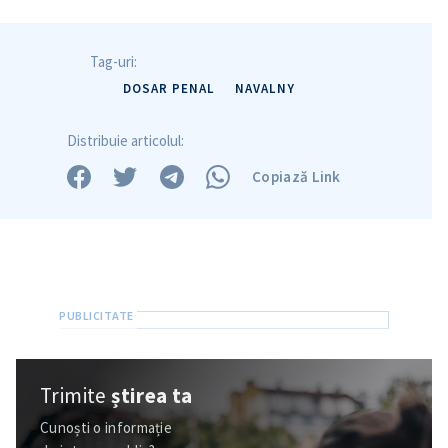
Trimite o informație
Despre ZdG
in English
на русском
Tag-uri:
DOSAR PENAL
NAVALNY
Distribuie articolul:
Copiază Link
Trimite
știrea ta
Cunoști o informație