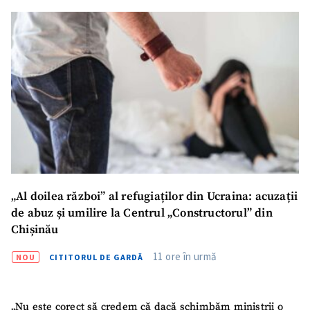
Email
+ Emailul meu
Telefon
+ Telefon personal
Am citit și sunt de
acord cu
politica de
confidențialitate
.
TRIMITE ȘTIREA
„Al doilea război” al refugiaților din Ucraina: acuzații
de abuz și umilire la Centrul „Constructorul” din
Chișinău
11 ore în urmă
NOU
CITITORUL DE GARDĂ
„Nu este corect să credem că dacă schimbăm miniștrii o