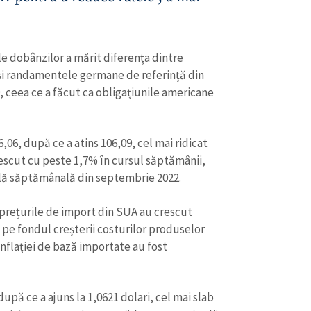
le dobânzilor a mărit diferența dintre
și randamentele germane de referință din
9, ceea ce a făcut ca obligațiunile americane
6,06, după ce a atins 106,09, cel mai ridicat
escut cu peste 1,7% în cursul săptămânii,
lă săptămânală din septembrie 2022.
 prețurile de import din SUA au crescut
 pe fondul creșterii costurilor produselor
inflației de bază importate au fost
după ce a ajuns la 1,0621 dolari, cel mai slab