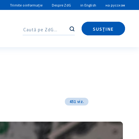
Trimite o informație
Despre ZdG
in English
на русском
SUSȚINE
Caută
Caută
451 viz.