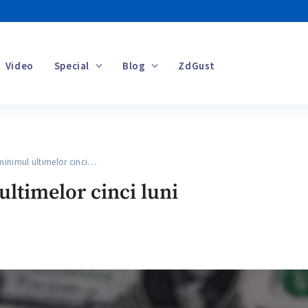
Video
Special
Blog
ZdGust
Banii tăi
nimul ultimelor cinci…
ltimelor cinci luni