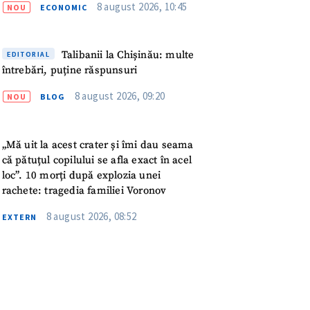
meu
8 august 2026, 10:45
NOU
ECONOMIC
rsonal
Talibanii la Chișinău: multe
EDITORIAL
întrebări, puține răspunsuri
ord cu
politica de
8 august 2026, 09:20
NOU
BLOG
IREA
„Mă uit la acest crater și îmi dau seama
că pătuțul copilului se afla exact în acel
loc”. 10 morți după explozia unei
rachete: tragedia familiei Voronov
8 august 2026, 08:52
EXTERN