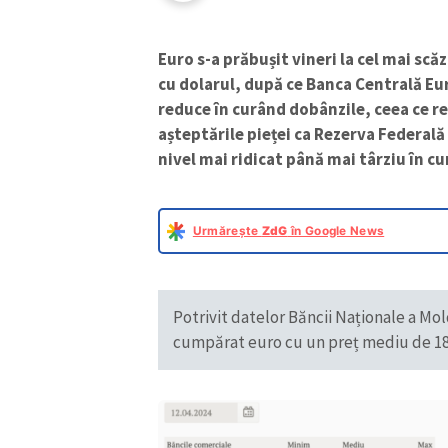
Euro s-a prăbușit vineri la cel mai scăz
cu dolarul, după ce Banca Centrală Eu
reduce în curând dobânzile, ceea ce re
așteptările pieței ca Rezerva Federală
nivel mai ridicat până mai târziu în cu
Urmărește
ZdG
în Google News
Potrivit datelor Băncii Naționale a Mol
cumpărat euro cu un preț mediu de 18.95