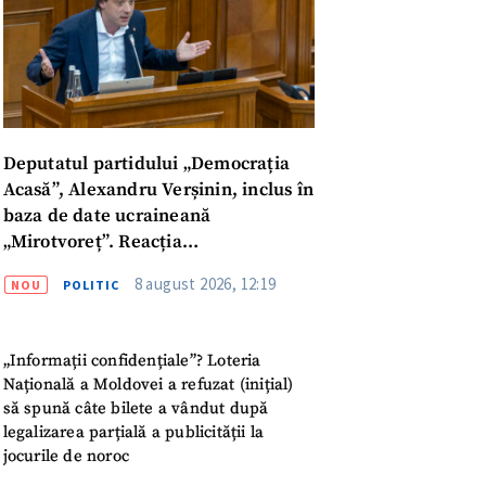
Deputatul partidului „Democrația
Acasă”, Alexandru Verșinin, inclus în
baza de date ucraineană
„Mirotvoreț”. Reacția
parlamentarului
8 august 2026, 12:19
NOU
POLITIC
„Informații confidențiale”? Loteria
Națională a Moldovei a refuzat (inițial)
să spună câte bilete a vândut după
meu
legalizarea parțială a publicității la
jocurile de noroc