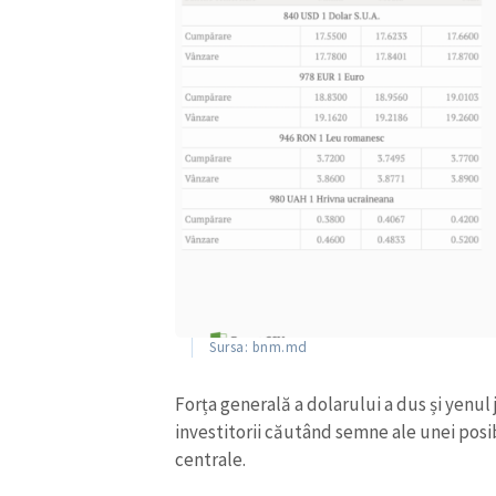
Sursa: bnm.md
ȘTIREA MEA
Titlu știre
Forța generală a dolarului a dus și yenul
investitorii căutând semne ale unei posibi
centrale.
Fotografie