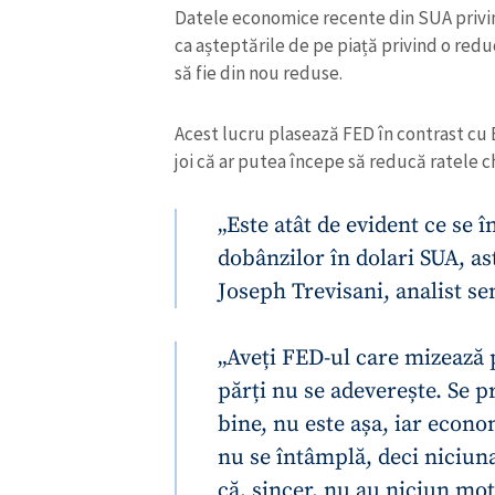
Datele economice recente din SUA privind
Link media
ca așteptările de pe piață privind o red
să fie din nou reduse.
Acest lucru plasează FED în contrast cu
Mesajul știrei
joi că ar putea începe să reducă ratele ch
„Este atât de evident ce se 
dobânzilor în dolari SUA, ast
Joseph Trevisani, analist se
„Aveți FED-ul care mizează 
părți nu se adeverește. Se p
bine, nu este așa, iar econo
nu se întâmplă, deci niciuna
că, sincer, nu au niciun mot