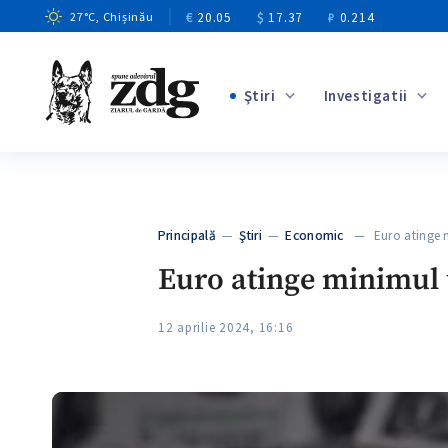
€
20.05
$
17.37
₽
0.214
27
°C
, Chișinău
Ştiri
Investigatii
+1
+8
+3
Principală
—
Ştiri
—
Economic
— Euro atinge mi
+2
Euro atinge minimul u
12 aprilie 2024, 16:16