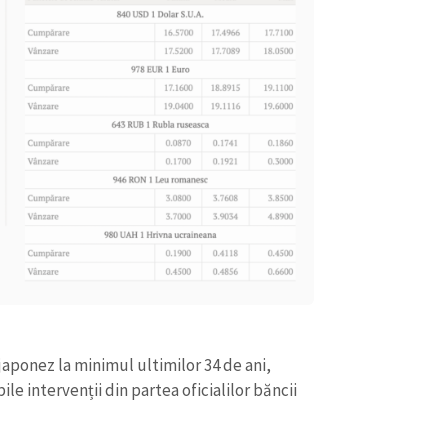
CONTACT SURSĂ
Sursă anonimă
+ Adaugă titlu
 japonez la minimul ultimilor 34 de ani,
le intervenții din partea oficialilor băncii
Nume
+ Numele 
+ Încarcă imagine