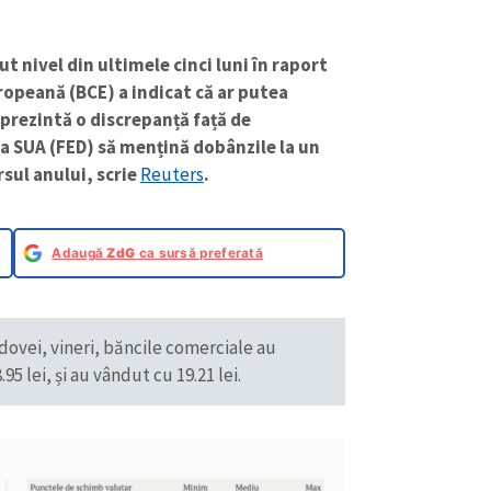
ut nivel din ultimele cinci luni în raport
ropeană (BCE) a indicat că ar putea
prezintă o discrepanță față de
 a SUA (FED) să mențină dobânzile la un
rsul anului, scrie
Reuters
.
Adaugă
ZdG
ca sursă preferată
dovei, vineri, băncile comerciale au
 lei, și au vândut cu 19.21 lei.