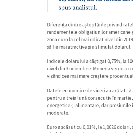
spus analistul.
Diferența dintre așteptările privind rate
randamentele obligațiunilor americane 
zona euro la cel mai ridicat nivel din 201
să fie mai atractive și a stimulat dolarul.
Indicele dolarului a câștigat 0,75%, la 10
nivel din 3 noiembrie. Moneda verde a cr
vizând cea mai mare creștere procentua
Datele economice de vineri au arătat că
pentru a treia lună consecutiv în martie,
energetice și alimentare, dar presiunile 
moderate.
Euro a scăzut cu 0,91%, la 1,0626 dolari, 