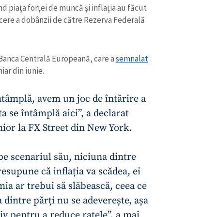
Email
+ Emailul 
 piața forței de muncă și inflația au făcut
+ Link media
ucere a dobânzii de către Rezerva Federală
Telefon
+ Telefon pe
Am citit și sunt de ac
 Banca Centrală Europeană, care a
semnalat
+ Mesajul știrei
confidențialitate
.
iar din iunie.
TRIMITE ȘT
întâmplă, avem un joc de întărire a
a se întâmplă aici”, a declarat
nior la FX Street din New York.
pe scenariul său, niciuna dintre
resupune că inflația va scădea, ei
mia ar trebui să slăbească, ceea ce
 dintre părți nu se adeverește, așa
iv pentru a reduce ratele”, a mai