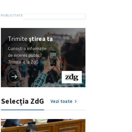
Trimite
știrea ta
Cunoști o informație
de interes public?
Trimite-o la ZdG
Selecția ZdG
Vezi toate