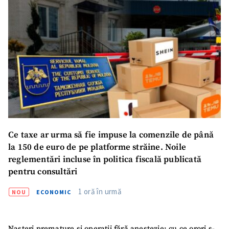
Ce taxe ar urma să fie impuse la comenzile de până
la 150 de euro de pe platforme străine. Noile
reglementări incluse în politica fiscală publicată
pentru consultări
1 oră în urmă
NOU
ECONOMIC
Nașteri premature și operații fără anestezie: cu ce orori s-