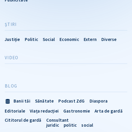
ŞTIRI
Justiție
Politic
Social
Economic
Extern
Diverse
VIDEO
BLOG
Banii tăi
Sănătate
Podcast ZdG
Diaspora
Editoriale
Viața redacției
Gastronomie
Arta de gardă
Cititorul de gardă
Consultant
juridic
politic
social