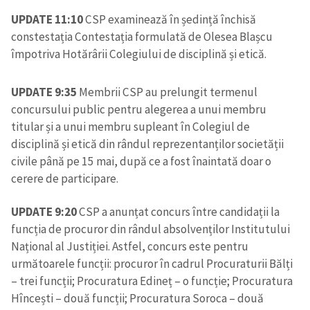
UPDATE 11:10
CSP examinează în ședință închisă
constestația Contestația formulată de Olesea Blașcu
împotriva Hotărârii Colegiului de disciplină și etică.
UPDATE 9:35
Membrii CSP au prelungit termenul
concursului public pentru alegerea a unui membru
titular și a unui membru supleant în Colegiul de
disciplină și etică din rândul reprezentanților societății
civile până pe 15 mai, după ce a fost înaintată doar o
cerere de participare.
UPDATE 9:20
CSP a anunțat concurs între candidații la
funcția de procuror din rândul absolvenților Institutului
Național al Justiției. Astfel, concurs este pentru
următoarele funcții: procuror în cadrul Procuraturii Bălți
– trei funcții; Procuratura Edineț – o funcție; Procuratura
Hîncești – două funcții; Procuratura Soroca – două