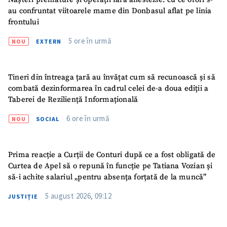
au confruntat viitoarele mame din Donbasul aflat pe linia
frontului
5 ore în urmă
NOU
EXTERN
Tineri din întreaga țară au învățat cum să recunoască și să
ȘTIREA MEA
combată dezinformarea în cadrul celei de-a doua ediții a
Titlu știre
+ Adaugă titlu
Taberei de Reziliență Informațională
6 ore în urmă
NOU
SOCIAL
Fotografie
+ Încarcă imagine
Prima reacție a Curții de Conturi după ce a fost obligată de
Link media
+ Link media
Curtea de Apel să o repună în funcție pe Tatiana Vozian și
să-i achite salariul „pentru absența forțată de la muncă”
5 august 2026, 09:12
JUSTIȚIE
Mesajul știrei
+ Mesajul știrei