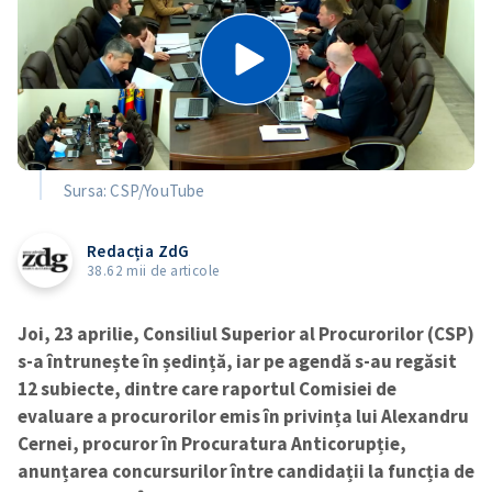
Sursa: CSP/YouTube
Redacția ZdG
38.62 mii de articole
Joi, 23 aprilie, Consiliul Superior al Procurorilor (CSP)
s-a întrunește în ședință, iar pe agendă s-au regăsit
12 subiecte, dintre care raportul Comisiei de
evaluare a procurorilor emis în privința lui Alexandru
Cernei, procuror în Procuratura Anticorupție,
anunțarea concursurilor între candidații la funcția de