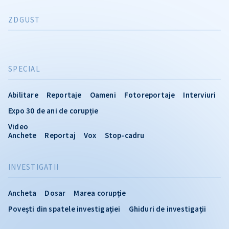
ZDGUST
SPECIAL
Abilitare
Reportaje
Oameni
Fotoreportaje
Interviuri
Expo 30 de ani de corupție
Video
Anchete
Reportaj
Vox
Stop-cadru
INVESTIGATII
Ancheta
Dosar
Marea corupție
Povești din spatele investigației
Ghiduri de investigații