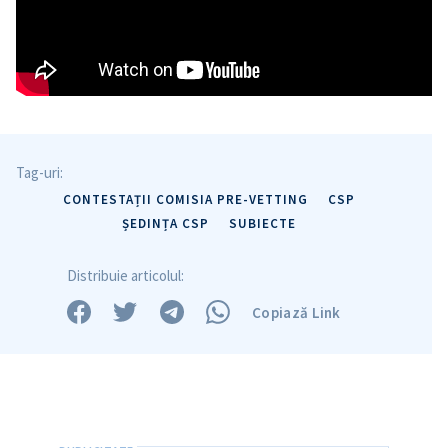
Trimite o informație
Despre ZdG
in English
на русском
Tag-uri:
CONTESTAȚII COMISIA PRE-VETTING
CSP
ȘEDINȚA CSP
SUBIECTE
Distribuie articolul:
Copiază Link