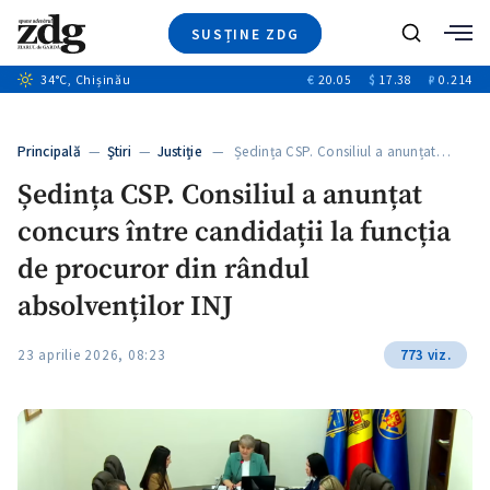
SUSȚINE ZDG
+4
Caută
+1
34
°C
, Chișinău
€
20.05
$
17.38
₽
0.214
Ştiri
+10
+7
Investigatii
Banii tăi
+5
Principală
—
Ştiri
—
Justiție
— Ședința CSP. Consiliul a anunțat…
Video
Ședința CSP. Consiliul a anunțat
Special
concurs între candidații la funcția
Blog
+1
ZdGust
de procuror din rândul
absolvenților INJ
23 aprilie 2026, 08:23
773 viz.