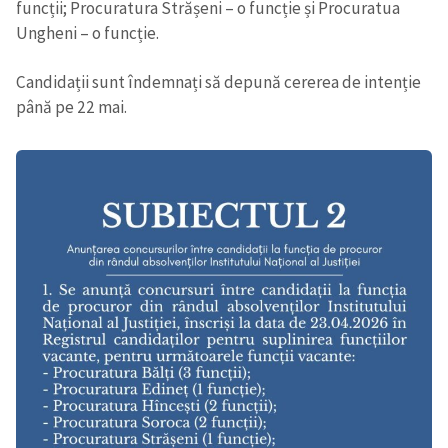
funcții; Procuratura Strășeni – o funcție și Procuratua
Ungheni – o funcție.
Candidații sunt îndemnați să depună cererea de intenție
până pe 22 mai.