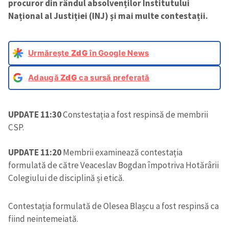
procuror din rândul absolvenților Institutului
Național al Justiției (INJ) și mai multe contestații.
Urmărește
ZdG
în Google News
Adaugă
ZdG
ca sursă preferată
UPDATE 11:30
Constestația a fost respinsă de membrii
CSP.
UPDATE 11:20
Membrii examinează contestația
formulată de către Veaceslav Bogdan împotriva Hotărârii
Colegiului de disciplină și etică.
Contestația formulată de Olesea Blașcu a fost respinsă ca
fiind neintemeiată.