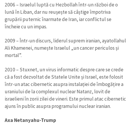
2006 – Israelul luptă cu Hezbollah într-un război de o
lună în Liban, dar nu reușește să câștige împotriva
grupării puternic înarmate de Iran, iar conflictul se
încheie cu un impas.
2009 – Într-un discurs, liderul suprem iranian, ayatollahul
Ali Khamenei, numește Israelul „un cancer periculos și
mortal”.
2010 – Stuxnet, un virus informatic despre care se crede
că a fost dezvoltat de Statele Unite și Israel, este folosit
într-un atac cibernetic asupra instalației de îmbogățire a
uraniului de la complexul nuclear Natanz, lovit de
israelieni în zorii zilei de vineri. Este primul atac cibernetic
ajuns în public asupra programului nuclear iranian.
Axa Netanyahu-Trump