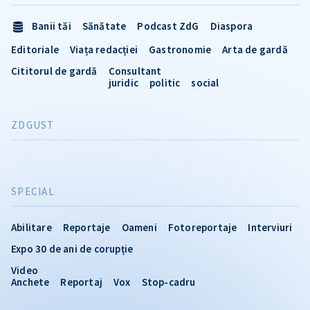
Banii tăi
Sănătate
Podcast ZdG
Diaspora
Editoriale
Viața redacției
Gastronomie
Arta de gardă
Cititorul de gardă
Consultant
juridic
politic
social
ZDGUST
SPECIAL
Abilitare
Reportaje
Oameni
Fotoreportaje
Interviuri
Expo 30 de ani de corupție
Video
Anchete
Reportaj
Vox
Stop-cadru