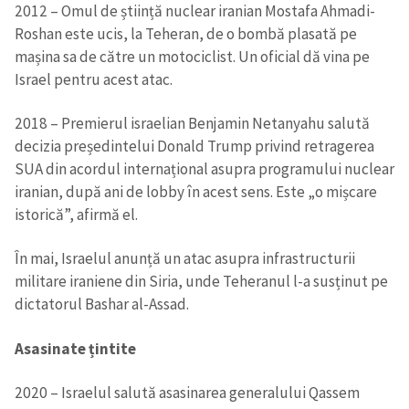
2012 – Omul de știință nuclear iranian Mostafa Ahmadi-
Roshan este ucis, la Teheran, de o bombă plasată pe
mașina sa de către un motociclist. Un oficial dă vina pe
Israel pentru acest atac.
2018 – Premierul israelian Benjamin Netanyahu salută
decizia președintelui Donald Trump privind retragerea
SUA din acordul internațional asupra programului nuclear
iranian, după ani de lobby în acest sens. Este „o mișcare
istorică”, afirmă el.
În mai, Israelul anunță un atac asupra infrastructurii
militare iraniene din Siria, unde Teheranul l-a susținut pe
dictatorul Bashar al-Assad.
Asasinate țintite
2020 – Israelul salută asasinarea generalului Qassem