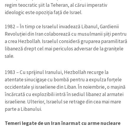
regim teocratic șiit la Teheran, al cărui imperativ
ideologic este opoziția față de Israel.
1982 – În timp ce Israelul invadează Libanul, Gardienii
Revoluției din Iran colaborează cu musulmanii șiiți pentru
a crea Hezbollah. Israelul consideră gruparea paramilitară
libaneză drept cel mai periculos adversar de la granițele
sale.
1983 – Cu sprijinul Iranului, Hezbollah recurge la
atentate sinucigașe cu bombă pentru a expulza forțele
occidentale și israeliene din Liban. În noiembrie, o mașină
încărcată cu explozibili intră în sediul libanez al armatei
israeliene. Ulterior, Israelul se retrage din cea mai mare
parte a Libanului.
Temeri legate de un Iran înarmat cu arme nucleare