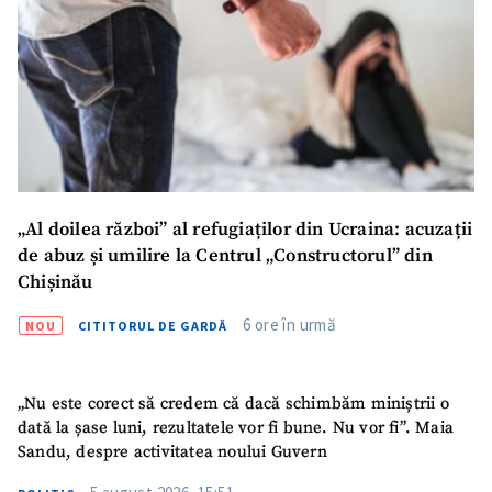
„Al doilea război” al refugiaților din Ucraina: acuzații
de abuz și umilire la Centrul „Constructorul” din
Chișinău
6 ore în urmă
NOU
CITITORUL DE GARDĂ
„Nu este corect să credem că dacă schimbăm miniștrii o
dată la șase luni, rezultatele vor fi bune. Nu vor fi”. Maia
Sandu, despre activitatea noului Guvern