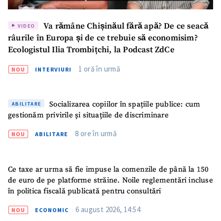
Va rămâne Chișinăul fără apă? De ce seacă
VIDEO
râurile în Europa și de ce trebuie să economisim?
Ecologistul Ilia Trombițchi, la Podcast ZdCe
1 oră în urmă
NOU
INTERVIURI
Socializarea copiilor în spațiile publice: cum
ABILITARE
gestionăm privirile și situațiile de discriminare
8 ore în urmă
NOU
ABILITARE
Ce taxe ar urma să fie impuse la comenzile de până la 150
de euro de pe platforme străine. Noile reglementări incluse
în politica fiscală publicată pentru consultări
6 august 2026, 14:54
NOU
ECONOMIC