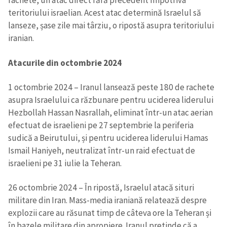
rachete, un atac direct fără precedent împotriva
teritoriului israelian. Acest atac determină Israelul să
lanseze, șase zile mai târziu, o ripostă asupra teritoriului
iranian.
Atacurile din octombrie 2024
1 octombrie 2024 – Iranul lansează peste 180 de rachete
asupra Israelului ca răzbunare pentru uciderea liderului
Hezbollah Hassan Nasrallah, eliminat într-un atac aerian
efectuat de israelieni pe 27 septembrie la periferia
sudică a Beirutului, și pentru uciderea liderului Hamas
Ismail Haniyeh, neutralizat într-un raid efectuat de
israelieni pe 31 iulie la Teheran.
26 octombrie 2024 – În ripostă, Israelul atacă situri
militare din Iran. Mass-media iraniană relatează despre
explozii care au răsunat timp de câteva ore la Teheran și
în bazele militare din apropiere. Iranul pretinde că a