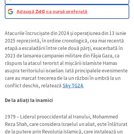
Adaugă
ZdG
ca sursă preferată
Atacurile încrucișate din 2024 și operațiunea din 13 iunie
2025 reprezintă, în ordine cronologică, cea mai recentă
etapă a escaladării între cele două părți, exacerbată în
2023 de lansarea campaniei militare din Fâșia Gaza, ca
răspuns la atacul terorist al mișcării islamiste Hamas
asupra teritoriului israelian. Iată principalele evenimente
care au marcat trecerea de la un război în umbră la un
conflict deschis, relatează
Sky TG24.
De la aliați la inamici
1979 – Liderul prooccidental al Iranului, Mohammed
Reza Shah, care considera Israelul un aliat, este înlăturat
de la putere prin Revoluția Islamică, care instalează un