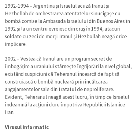
1992-1994 – Argentina și Israelul acuză Iranul și
Hezbollah de orchestrarea atentatelor sinucigașe cu
bombă comise la Ambasada Israelului din Buenos Aires în
1992 și la un centru evreiesc din oraș în 1994, atacuri
soldate cu zeci de morți. Iranul și Hezbollah neagă orice
implicare.
2002 – Vestea că Iranul are un program secret de
îmbogățire a uraniului stârnește îngrijorări la nivel global,
existând suspiciuni că Teheranul încearcă de fapt să
construiască o bombă nucleară prin încălcarea
angajamentelor sale din tratatul de neproliferare.
Evident, Teheranul neagă acest lucru, în timp ce Israelul
îndeamnă la acțiuni dure împotriva Republicii Islamice
Iran.
Virusul informatic