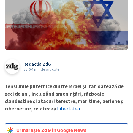
Redacția ZdG
38.64 mii de articole
Tensiunile puternice dintre Israel și Iran datează de
zeci de ani, incluzând amenințări, războaie
clandestine și atacuri terestre, maritime, aeriene și
cibernetice, relatează
Libertatea.
Urmărește
ZdG
în Google News