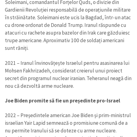
Soleimani, comandantul Forțelor Quds, o divizie din
Gardienii Revoluției responsabilă de operațiunile militare
în străinătate. Soleimani este ucis la Bagdad, într-un atac
cu drone ordonat de Donald Trump. Iranul răspunde cu
atacuri cu rachete asupra bazelor din Irak care găzduiesc
trupe americane. Aproximativ 100 de soldați americani
sunt răniți.
2021 – Iranul învinovățește Israelul pentru asasinarea lui
Trimite o informație
Despre ZdG
Mohsen Fakhrizadeh, considerat creierul unui proiect
in English
на русском
secret din programul nuclear iranian. Teheranul neagă din
nou că dezvoltă arme nucleare.
Joe Biden promite să fie un președinte pro-Israel
2022 – Președintele american Joe Biden și prim-ministrul
israelian Yair Lapid semnează o promisiune comună de a
nu permite Iranului să se doteze cu arme nucleare.