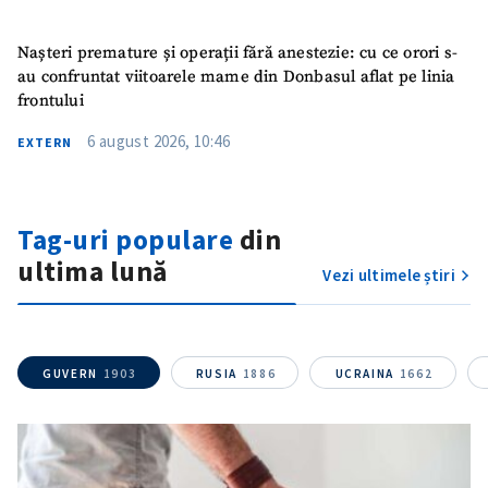
Nașteri premature și operații fără anestezie: cu ce orori s-
au confruntat viitoarele mame din Donbasul aflat pe linia
frontului
6 august 2026, 10:46
EXTERN
Tag-uri populare
din
SUSȚINE
ultima lună
Vezi ultimele știri
GUVERN
1903
RUSIA
1886
UCRAINA
1662