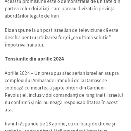
Această promisiune este o demonstrație de unitate din
partea celor doi aliați, care păreau divizați în privința
abordărilor legate de Iran.
Biden spune la un post israelian de televiziune că este
deschis pentru utilizarea forței „ca ultimă soluție”
împotriva Iranului.
Tensiunile din aprilie 2024
Aprilie 2024 – Un presupus atac aerian israelian asupra
complexului Ambasadei Iranului de la Damasc se
soldează cu moartea a șapte ofițeri din Gardienii
Revoluției, inclusiv doi comandanți de rang înalt. Israelul
nu confirmă și nici nu neagă responsabilitatea în acest
atac.
Iranul răspunde pe 13 aprilie, cu un baraj de drone și