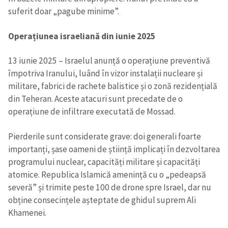
suferit doar „pagube minime”.
Operațiunea israeliană din iunie 2025
13 iunie 2025 – Israelul anunță o operațiune preventivă
împotriva Iranului, luând în vizor instalații nucleare și
militare, fabrici de rachete balistice și o zonă rezidențială
din Teheran. Aceste atacuri sunt precedate de o
operațiune de infiltrare executată de Mossad.
Pierderile sunt considerate grave: doi generali foarte
importanți, șase oameni de știință implicați în dezvoltarea
programului nuclear, capacități militare și capacități
atomice. Republica Islamică amenință cu o „pedeapsă
severă” și trimite peste 100 de drone spre Israel, dar nu
obține consecințele așteptate de ghidul suprem Ali
Khamenei.