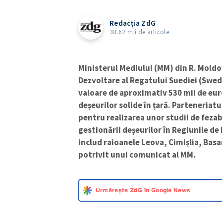
Redacția ZdG
38.62 mii de articole
Ministerul Mediului (MM) din R. Moldov
Dezvoltare al Regatului Suediei (Swe
valoare de aproximativ 530 mii de eu
deșeurilor solide în țară. Parteneriatul
pentru realizarea unor studii de feza
gestionării deșeurilor în Regiunile de
includ raioanele Leova, Cimișlia, Bas
potrivit unui comunicat al MM.
Urmărește
ZdG
în Google News