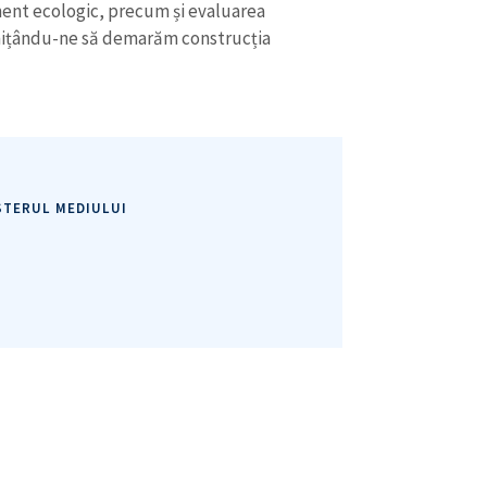
ent ecologic, precum și evaluarea
rmițându-ne să demarăm construcția
Am citit și sunt de ac
+ Mesajul știrei
confidențialitate
.
TRIMITE ȘT
STERUL MEDIULUI