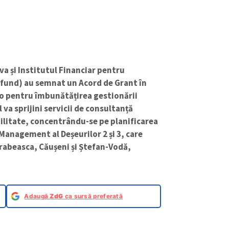
a și Institutul Financiar pentru
dfund) au semnat un Acord de Grant în
ro pentru îmbunătățirea gestionării
 va sprijini servicii de consultanță
bilitate, concentrându-se pe planificarea
 Management al Deșeurilor 2 și 3, care
arabeasca, Căușeni și Ștefan-Vodă,
Adaugă
ZdG
ca sursă preferată