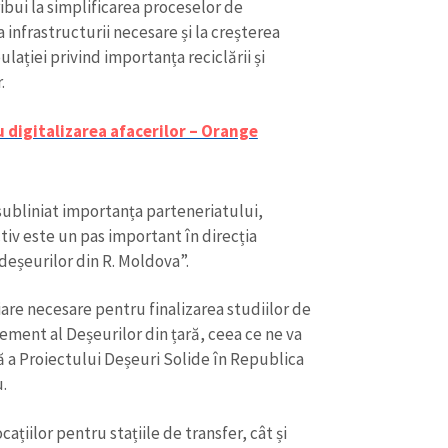
ibui la simplificarea proceselor de
 infrastructurii necesare și la creșterea
lației privind importanța reciclării și
.
 digitalizarea afacerilor – Orange
subliniat importanța parteneriatului,
iv este un pas important în direcția
CONTACT SURSĂ
deșeurilor din R. Moldova”.
Sursă anonimă
+ Adaugă titlu
are necesare pentru finalizarea studiilor de
ement al Deșeurilor din țară, ceea ce ne va
Nume
+ Numele 
+ Încarcă imagine
a Proiectului Deșeuri Solide în Republica
.
Email
+ Emailul 
+ Link media
ațiilor pentru stațiile de transfer, cât și
Telefon
+ Telefon pe