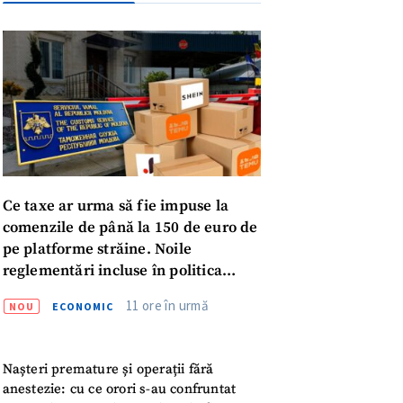
Ce taxe ar urma să fie impuse la
comenzile de până la 150 de euro de
pe platforme străine. Noile
reglementări incluse în politica
fiscală publicată pentru consultări
meu
11 ore în urmă
NOU
ECONOMIC
meu
Nașteri premature și operații fără
anestezie: cu ce orori s-au confruntat
rsonal