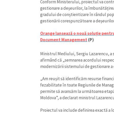
Conform Ministerului, proiectul va contr
gestionare a deșeurilor, la îmbunătățirea
gradului de conștientizare în rândul popu
gestionării corespunzătoare a deșeurilor
Orange lansează o nouă soluție pentru
Document Management
(P)
Ministrul Mediului, Sergiu Lazarencu, a 
afirmând că „semnarea acordului respect
ȘTIREA MEA
modernizării sistemului de gestionare a 
Titlu știre
„Am reușit să identificăm resurse financi
fezabilitate în toate Regiunile de Manag
Fotografie
permite să avansăm la următoarea etapă 
Moldova”, a declarat ministrul Lazarencu
Link media
Proiectul va include definirea exactă a loc