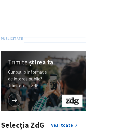
Trimite
știrea ta
Cunoști o informație
de interes public?
Trimite-o la ZdG
Selecția ZdG
Vezi toate