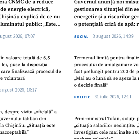
zia CNMC de a reduce
Guvernul anunță noi măsu
de energie electrică,
gestionarea situației din s
Chișinău explică de ce nu
energetic și a riscurilor g
iluminatul public: „Este
o potențială criză de apă: r
iguranței cetățenilor”
privind utilizarea apei pot
august 2026, 07:07
3 august 2026, 14:39
SOCIAL
în valoare totală de 6,5
Termenul limită pentru finali
 lei, puse la dispoziția
procesului de amalgamare vo
or care finalizează procesul de
fost prelungit pentru 200 de p
e voluntară
„Mai au o lună să se așeze la 
o decizie finală”
 august 2026, 10:17
31 iulie 2026, 12:11
POLITIC
n, despre vizita „oficială” a
guvernului taliban din
Prim-ministrul Tofan, soluții 
la Chișinău: „Situația este
„situația salariilor nesimțite:
inacceptabilă”
investigăm cele mai înalte 10