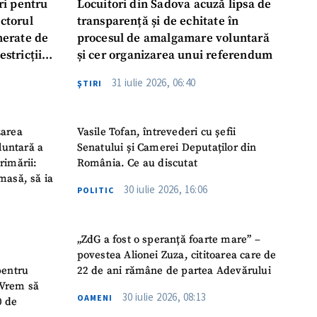
ri pentru
Locuitori din Sadova acuză lipsa de
ectorul
transparență și de echitate în
enerate de
procesul de amalgamare voluntară
estricții
și cer organizarea unui referendum
abile
31 iulie 2026, 06:40
ŞTIRI
zarea
Vasile Tofan, întrevederi cu șefii
luntară a
Senatului și Camerei Deputaților din
rimării:
România. Ce au discutat
masă, să ia
30 iulie 2026, 16:06
POLITIC
„ZdG a fost o speranță foarte mare” –
povestea Alionei Zuza, cititoarea care de
pentru
22 de ani rămâne de partea Adevărului
 „Vrem să
30 iulie 2026, 08:13
OAMENI
0 de