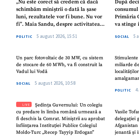
„Nu este corect să credem că dacă
După deci
schimbăm miniștrii o dată la șase
consumul 
luni, rezultatele vor fi bune. Nu vor
Primăria 
fi”. Maia Sandu, despre activitatea
va stinge 
noului Guvern
destinat s
5 august 2026, 15:51
5 
POLITIC
SOCIAL
Un parc fotovoltaic de 30 MW, cu sistem
Stimulente 
de stocare de 60 MWh, va fi construit la
miliarde de
Vadul lui Vodă
localitățil
amalgamar
5 august 2026, 10:58
SOCIAL
4
POLITIC
Ședința Guvernului: Un colegiu
LIVE
cu predare în limba română urmează a
Vasile Tofa
fi deschis la Comrat. Miniștrii au aprobat
delegației 
înființarea Instituției Publice Colegiul
Afganistan 
Moldo-Turc „Recep Tayyip Erdogan”
jenantă și 