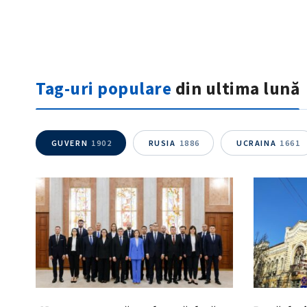
Tag-uri populare
din ultima lună
GUVERN
1902
RUSIA
1886
UCRAINA
1661