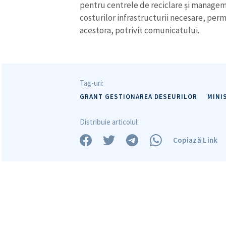
pentru centrele de reciclare și managem
costurilor infrastructurii necesare, pe
acestora, potrivit comunicatului.
Mesajul știrei
Tag-uri:
GRANT GESTIONAREA DESEURILOR
MINI
Distribuie articolul:
Copiază Link