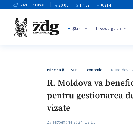
€
20.05
$
17.37
₽
0.214
24
°C
, Chișinău
Ştiri
Investigatii
+4
+1
+13
+10
Principală
—
Ştiri
—
Economic
— R. Moldova va
+3
R. Moldova va benefic
pentru gestionarea deș
vizate
25 septembrie 2024, 12:11