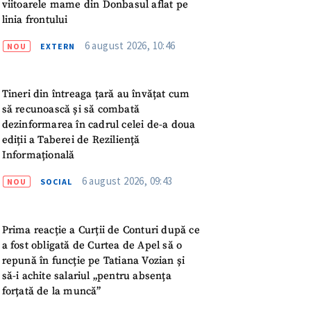
viitoarele mame din Donbasul aflat pe
linia frontului
ord cu
politica de
6 august 2026, 10:46
NOU
EXTERN
IREA
Tineri din întreaga țară au învățat cum
să recunoască și să combată
dezinformarea în cadrul celei de-a doua
ediții a Taberei de Reziliență
Informațională
6 august 2026, 09:43
NOU
SOCIAL
Prima reacție a Curții de Conturi după ce
a fost obligată de Curtea de Apel să o
repună în funcție pe Tatiana Vozian și
să-i achite salariul „pentru absența
forțată de la muncă”