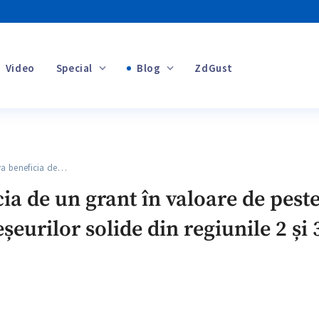
Video
Special
Blog
ZdGust
Banii tăi
 beneficia de…
+1
ia de un grant în valoare de peste
eurilor solide din regiunile 2 și 3