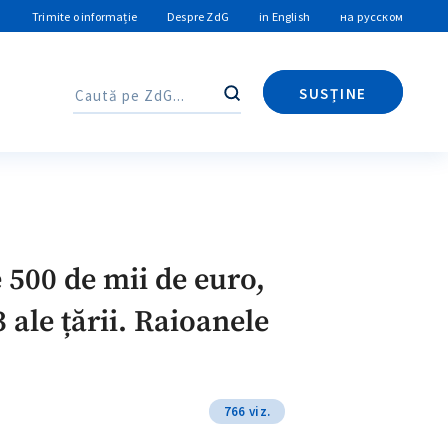
Trimite o informație
Despre ZdG
in English
на русском
SUSȚINE
Caută
Caută
 500 de mii de euro,
 ale țării. Raioanele
766 viz.