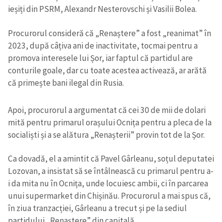
ieșiți din PSRM, Alexandr Nesterovschi și Vasilii Bolea.
Procurorul consideră că „Renaștere” a fost „reanimat” în
2023, după câțiva ani de inactivitate, tocmai pentru a
promova interesele lui Șor, iar faptul că partidul are
conturile goale, dar cu toate acestea activează, ar arătă
că primește bani ilegal din Rusia.
Apoi, procurorul a argumentat că cei 30 de mii de dolari
mită pentru primarul orașului Ocnița pentru a pleca de la
socialiști și a se alătura „Renașterii” provin tot de la Șor.
Ca dovadă, el a amintit că Pavel Gârleanu, soțul deputatei
Lozovan, a insistat să se întâlnească cu primarul pentru a-
i da mita nu în Ocnița, unde locuiesc ambii, ci în parcarea
unui supermarket din Chișinău. Procurorul a mai spus că,
în ziua tranzacției, Gârleanu a trecut și pe la sediul
partidului „Renaștere” din capitală.