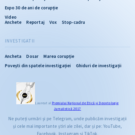
Expo 30 de ani de corupție
Video
Anchete
Reportaj
Vox
Stop-cadru
INVESTIGATII
Ancheta
Dosar
Marea corupție
Povești din spatele investigației
Ghiduri de investigații
Laureat al
Premiului Naţional de Etică și Deontologie
Jurnalistică 2017
Ne puteți urmări și pe Telegram, unde publicăm investigații
și cele mai importante știri ale zilei, dar și pe: YouTube,
Facebook, Instagram și TikTok.