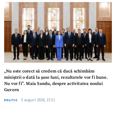
Mesajul știrei
+ Mesajul știrei
CONTACT SURSĂ
Sursă anonimă
Nume
+ Numele meu
„Nu este corect să credem că dacă schimbăm
Email
+ Emailul meu
miniștrii o dată la șase luni, rezultatele vor fi bune.
Nu vor fi”. Maia Sandu, despre activitatea noului
Guvern
Telefon
+ Telefon personal
5 august 2026, 15:51
POLITIC
Am citit și sunt de
acord cu
politica de
confidențialitate
.