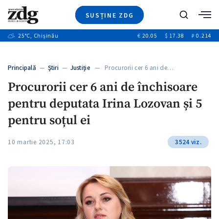
SUSȚINE ZDG
+4
Caută
+1
25
°C
, Chișinău
€
20.05
$
17.38
₽
0.214
Ştiri
+13
+10
Investigatii
Banii tăi
+3
Principală
—
Ştiri
—
Justiție
— Procurorii cer 6 ani de…
Video
Procurorii cer 6 ani de închisoare
Special
pentru deputata Irina Lozovan și 5
Blog
+1
ZdGust
pentru soțul ei
10 martie 2025, 17:03
3524 viz.