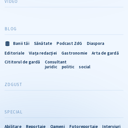
VIDEO
BLOG
Banii tăi
Sănătate
Podcast ZdG
Diaspora
Editoriale
Viața redacției
Gastronomie
Arta de gardă
Cititorul de gardă
Consultant
juridic
politic
social
ZDGUST
SPECIAL
Abilitare
Reportaje
Oameni
Fotoreportaje
Interviuri