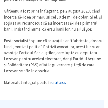
Gârleanu a fost prins în flagrant, pe 2 august 2023, când
încerca să-i dea primarului cei 30 de mii de dolari. Și el, și
soția sa au recunoscut că au încercat să-i dea primarul
banii, insistând numai că erau banii lor, nu ai lui Șor.
Fosta socialistă spune că acuzațiile ar fi fabricate, dosarul
fiind „motivat politic”. Potrivit avocaților, acest lucru ar
avantaja Partidul Socialiștilor, care luptă cu deputata
Lozovan pentru același electorat, dar și Partidul Acțiune
și Solidaritate (PAS) aflat la guvernare și față de care
Lozovan se află în opoziție.
Materialul integral poate fi
citit aici.