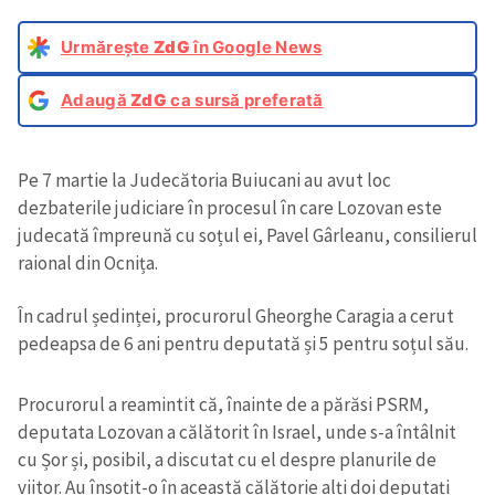
Urmărește
ZdG
în Google News
Adaugă
ZdG
ca sursă preferată
Pe 7 martie la Judecătoria Buiucani au avut loc
dezbaterile judiciare în procesul în care Lozovan este
judecată împreună cu soțul ei, Pavel Gârleanu, consilierul
raional din Ocnița.
În cadrul ședinței, procurorul Gheorghe Caragia a cerut
pedeapsa de 6 ani pentru deputată și 5 pentru soțul său.
Procurorul a reamintit că, înainte de a părăsi PSRM,
deputata Lozovan a călătorit în Israel, unde s-a întâlnit
cu Șor și, posibil, a discutat cu el despre planurile de
viitor. Au însoțit-o în această călătorie alți doi deputați