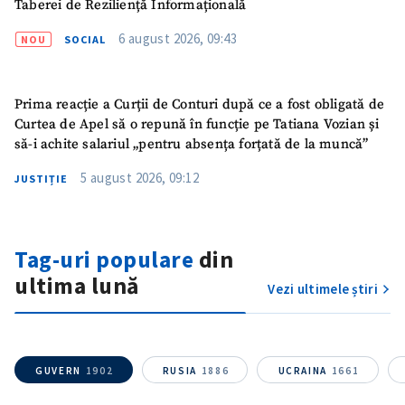
Taberei de Reziliență Informațională
6 august 2026, 09:43
NOU
SOCIAL
Prima reacție a Curții de Conturi după ce a fost obligată de
Curtea de Apel să o repună în funcție pe Tatiana Vozian și
să-i achite salariul „pentru absența forțată de la muncă”
5 august 2026, 09:12
JUSTIȚIE
Tag-uri populare
din
ȘTIREA MEA
ultima lună
Vezi ultimele știri
Titlu știre
+ Adaugă titlu
Fotografie
+ Încarcă imagine
GUVERN
1902
RUSIA
1886
UCRAINA
1661
Link media
+ Link media