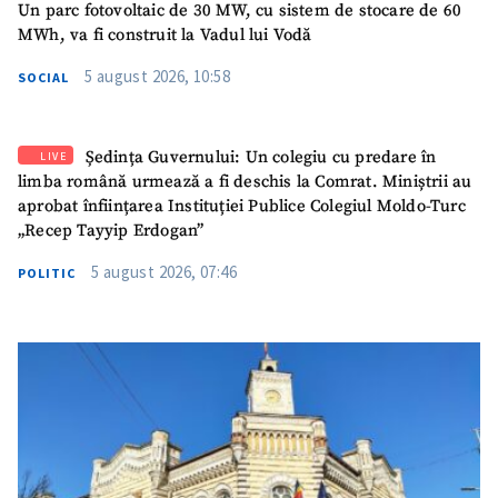
Un parc fotovoltaic de 30 MW, cu sistem de stocare de 60
TRIMITE ȘTIREA
MWh, va fi construit la Vadul lui Vodă
5 august 2026, 10:58
SOCIAL
Ședința Guvernului: Un colegiu cu predare în
LIVE
limba română urmează a fi deschis la Comrat. Miniștrii au
aprobat înființarea Instituției Publice Colegiul Moldo-Turc
„Recep Tayyip Erdogan”
5 august 2026, 07:46
POLITIC