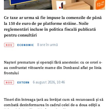
Ce taxe ar urma să fie impuse la comenzile de până
la 150 de euro de pe platforme străine. Noile
reglementări incluse în politica fiscală publicată
pentru consultări
8 ore în urmă
NOU
ECONOMIC
Nașteri premature și operații fără anestezie: cu ce orori s-
au confruntat viitoarele mame din Donbasul aflat pe linia
frontului
6 august 2026, 10:46
NOU
EXTERN
Tineri din întreaga țară au învățat cum să recunoască și să
combată dezinformarea în cadrul celei de-a doua ediții a