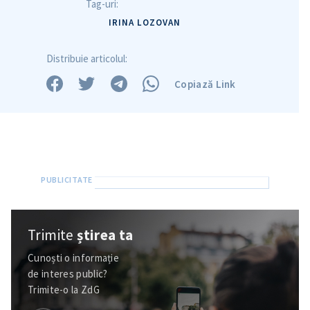
Tag-uri:
IRINA LOZOVAN
Distribuie articolul:
Copiază Link
Trimite
știrea ta
Trimite o informație
Despre ZdG
in English
на русском
Cunoști o informație
de interes public?
Trimite-o la ZdG