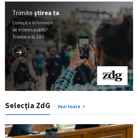
Trimite
știrea ta
Cunoști o informație
de interes public?
Trimite-o la ZdG
Selecția ZdG
Vezi toate