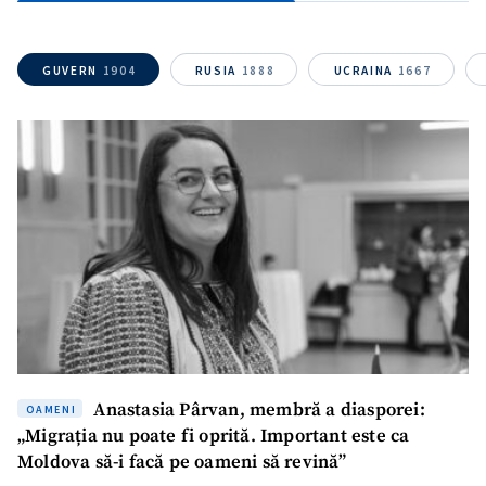
GUVERN
1904
RUSIA
1888
UCRAINA
1667
Anastasia Pârvan, membră a diasporei:
SUSȚINE
OAMENI
„Migrația nu poate fi oprită. Important este ca
Moldova să-i facă pe oameni să revină”