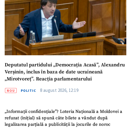
ȘTIREA MEA
Titlu știre
+ Adaugă titlu
Fotografie
+ Încarcă imagine
Link media
+ Link media
Deputatul partidului „Democrația Acasă”, Alexandru
Verșinin, inclus în baza de date ucraineană
„Mirotvoreț”. Reacția parlamentarului
8 august 2026, 12:19
NOU
POLITIC
Mesajul știrei
+ Mesajul știrei
CONTACT SURSĂ
„Informații confidențiale”? Loteria Națională a Moldovei a
refuzat (inițial) să spună câte bilete a vândut după
Sursă anonimă
legalizarea parțială a publicității la jocurile de noroc