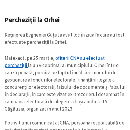
Percheziții la Orhei
Reținerea Evgheniei Guțul a avut loc în ziua în care au fost
efectuate percheziții la Orhei.
Mai exact, pe 25 martie,
ofițerii CNA au efectuat
percheziții
la un viceprimar al municipiului Orhei într-o
cauză penală, pornită pe faptul încălcării modului de
gestionare a fondurilor electorale, finanțării ilegale a
concurenților electorali, falsului de documente și falsului
în declarații, în care este vizat ex-trezorierul desemnat în
campania electorală de alegere a başcanului UTA
Găgăuzia, organizat în anul 2023.
Potrivit unui comunicat al CNA, persoana responsabilă de