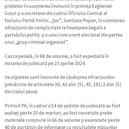
probelor în susținerea învinuirii în privința Evgheniei
Guțul și a secretarei din cadrul Oficiului Central al
fostului Partid Politic „Șor”, Svetlana Popan, în comiterea
infracțiunii de complicitate la finanțarea ilegală a
partidului politic și a unui concurent electoral din partea
unui „grup criminal organizat”.
Cauza penală, în 68 de volume, a fost expediată în
instanța de judecată pe 23 aprilie 2024.
Inculpatele sunt învinuite de săvârșirea infracțiunilor
prevăzute de articolele 30, 42 alin. (5), 45, 181/2 alin. (5)
din Codul penal.
Potrivit PA, în cadrul a 54 de ședințe de judecată au fost
audiați peste 20 de martori, au fost cercetate probe
materiale conținute în 66 de volume și examinate peste
40 de purtători de informație cu rezultatele măsurilor