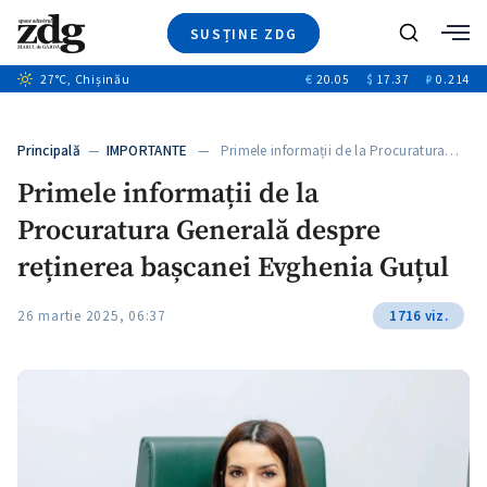
SUSȚINE ZDG
Caută
27
°C
, Chișinău
€
20.05
$
17.37
₽
0.214
Ştiri
+8
+2
Investigatii
Banii tăi
+2
Principală
—
IMPORTANTE
— Primele informații de la Procuratura…
Video
Primele informații de la
Special
Procuratura Generală despre
Blog
ZdGust
reținerea bașcanei Evghenia Guțul
26 martie 2025, 06:37
1716 viz.