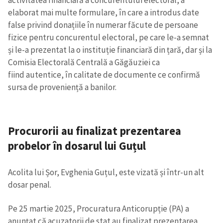
activitatea financiară a concurentului electoral, a
elaborat mai multe formulare, în care a introdus date
false privind donațiile în numerar făcute de persoane
fizice pentru concurentul electoral, pe care le-a semnat
și le-a prezentat la o instituție financiară din țară, dar și la
Comisia Electorală Centrală a Găgăuziei ca
fiind autentice, în calitate de documente ce confirmă
sursa de proveniență a banilor.
Procurorii au finalizat prezentarea
probelor în dosarul lui Guțul
Trimite o informație
Despre ZdG
in English
на русском
Acolita lui Șor, Evghenia Guțul, este vizată și într-un alt
dosar penal.
Pe 25 martie 2025, Procuratura Anticorupție (PA) a
anunțat că acuzatorii de stat au finalizat prezentarea