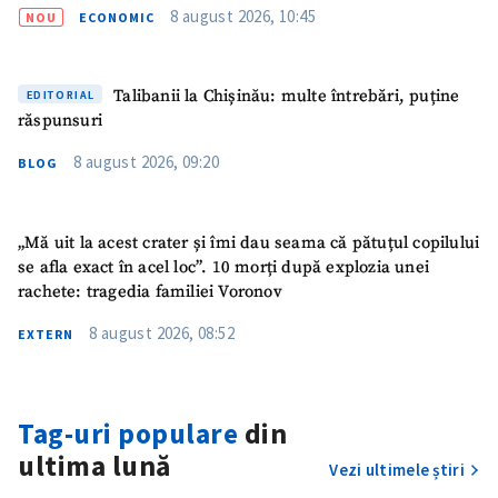
Nume
+ Numele meu
8 august 2026, 10:45
NOU
ECONOMIC
Email
+ Emailul meu
Talibanii la Chișinău: multe întrebări, puține
EDITORIAL
răspunsuri
Telefon
+ Telefon personal
8 august 2026, 09:20
BLOG
Am citit și sunt de
acord cu
politica de
confidențialitate
.
„Mă uit la acest crater și îmi dau seama că pătuțul copilului
se afla exact în acel loc”. 10 morți după explozia unei
TRIMITE ȘTIREA
rachete: tragedia familiei Voronov
8 august 2026, 08:52
EXTERN
Tag-uri populare
din
ultima lună
Vezi ultimele știri