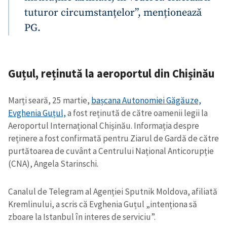
tuturor circumstanțelor”, menționează
PG.
Guțul, reținută la aeroportul din Chișinău
Marți seară, 25 martie,
bașcana Autonomiei Găgăuze,
Evghenia Guțul,
a fost reținută de către oamenii legii la
Aeroportul Internațional Chișinău. Informația despre
reținere a fost confirmată pentru Ziarul de Gardă de către
purtătoarea de cuvânt a Centrului Național Anticorupție
(CNA), Angela Starinschi.
Canalul de Telegram al Agenției Sputnik Moldova, afiliată
Kremlinului, a scris că Evghenia Guțul „intenționa să
zboare la Istanbul în interes de serviciu”.