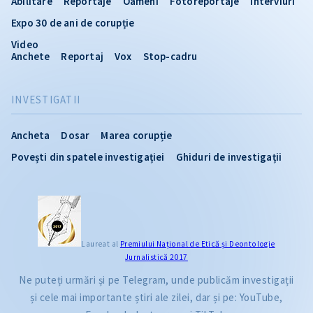
Abilitare
Reportaje
Oameni
Fotoreportaje
Interviuri
Expo 30 de ani de corupție
Video
Anchete
Reportaj
Vox
Stop-cadru
INVESTIGATII
Ancheta
Dosar
Marea corupție
Povești din spatele investigației
Ghiduri de investigații
Laureat al
Premiului Naţional de Etică și Deontologie
Jurnalistică 2017
Ne puteți urmări și pe Telegram, unde publicăm investigații
și cele mai importante știri ale zilei, dar și pe: YouTube,