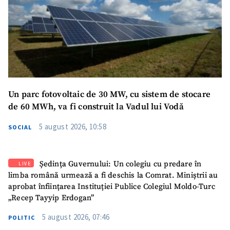
Un parc fotovoltaic de 30 MW, cu sistem de stocare
de 60 MWh, va fi construit la Vadul lui Vodă
5 august 2026, 10:58
SOCIAL
Ședința Guvernului: Un colegiu cu predare în
LIVE
limba română urmează a fi deschis la Comrat. Miniștrii au
aprobat înființarea Instituției Publice Colegiul Moldo-Turc
„Recep Tayyip Erdogan”
5 august 2026, 07:46
POLITIC