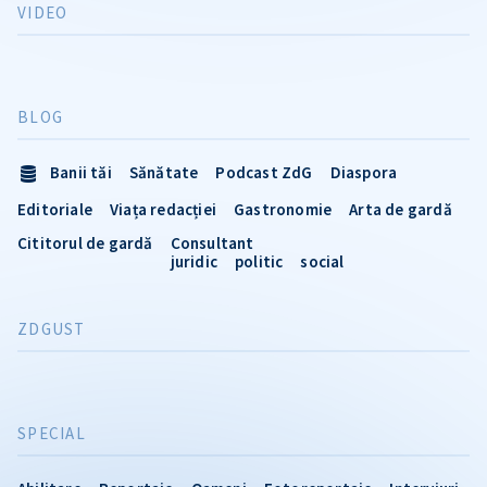
VIDEO
BLOG
Banii tăi
Sănătate
Podcast ZdG
Diaspora
Editoriale
Viața redacției
Gastronomie
Arta de gardă
Cititorul de gardă
Consultant
juridic
politic
social
ZDGUST
SPECIAL