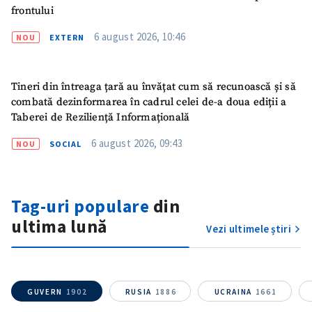
frontului
6 august 2026, 10:46
NOU
EXTERN
Tineri din întreaga țară au învățat cum să recunoască și să
combată dezinformarea în cadrul celei de-a doua ediții a
Taberei de Reziliență Informațională
6 august 2026, 09:43
NOU
SOCIAL
ȘTIREA MEA
Tag-uri populare
din
ultima lună
Titlu știre
+ Adaugă titlu
Vezi ultimele știri
Fotografie
+ Încarcă imagine
GUVERN
1902
RUSIA
1886
UCRAINA
1661
Link media
+ Link media