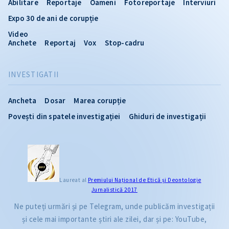
Abilitare
Reportaje
Oameni
Fotoreportaje
Interviuri
Expo 30 de ani de corupție
Video
Anchete
Reportaj
Vox
Stop-cadru
INVESTIGATII
Ancheta
Dosar
Marea corupție
Povești din spatele investigației
Ghiduri de investigații
Laureat al
Premiului Naţional de Etică și Deontologie
Jurnalistică 2017
Ne puteți urmări și pe Telegram, unde publicăm investigații
și cele mai importante știri ale zilei, dar și pe: YouTube,