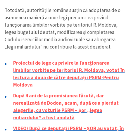
Totodată, autoritățile române susțin că adoptarea de o
asemenea manieră a unor legi precum cea privind
funcționarea limbilor vorbite pe teritoriul R. Moldova,
legea bugetului de stat, modificarea și completarea
Codului serviciilor media audiovizuale sau abrogarea
„
legii miliardului” nu contribuie la acest deziderat.
Proiectul de lege cu privire la funcționarea
limbilor vorbite pe teritoriul R. Moldova, votat în
lectura a doua de către deputații PSRM-Pentru
Moldova
După 4 ani de la promisiunea făcută, dar
nerealizată de Dodon, acum, după ce a pierdut
alegerile, cu voturile PSRM – Șor „legea
miliardului” a fost anulată
VIDEO/ După ce deputații PSRM – ȘOR au votat, în