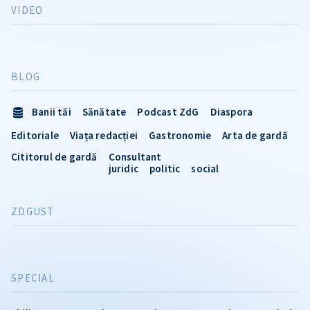
VIDEO
BLOG
Banii tăi
Sănătate
Podcast ZdG
Diaspora
Editoriale
Viața redacției
Gastronomie
Arta de gardă
Cititorul de gardă
Consultant
juridic
politic
social
ZDGUST
SPECIAL