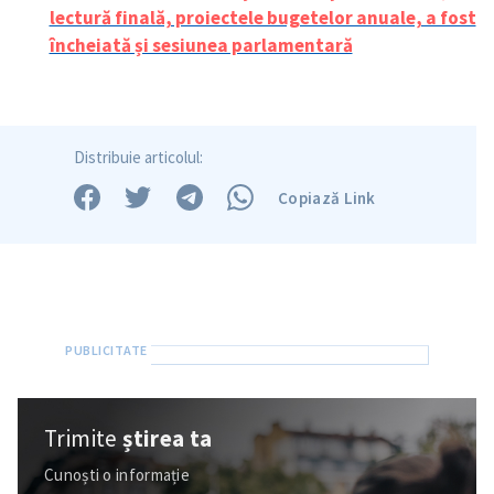
lectură finală, proiectele bugetelor anuale, a fost
încheiată și sesiunea parlamentară
Distribuie articolul:
Copiază Link
Trimite o informație
Despre ZdG
in English
на русском
Trimite
știrea ta
Cunoști o informație