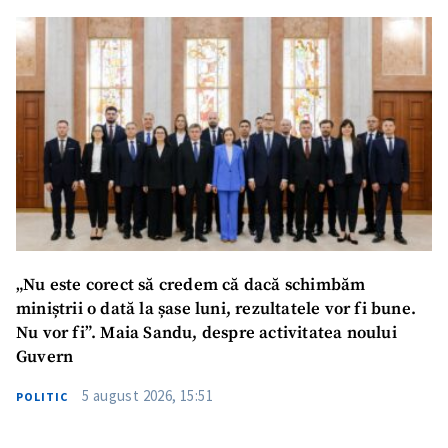
Mesajul știrei
+ Mesajul știrei
CONTACT SURSĂ
Sursă anonimă
Nume
+ Numele meu
„Nu este corect să credem că dacă schimbăm
Email
+ Emailul meu
miniștrii o dată la șase luni, rezultatele vor fi bune.
Nu vor fi”. Maia Sandu, despre activitatea noului
Telefon
+ Telefon personal
Guvern
5 august 2026, 15:51
POLITIC
Am citit și sunt de
acord cu
politica de
confidențialitate
.