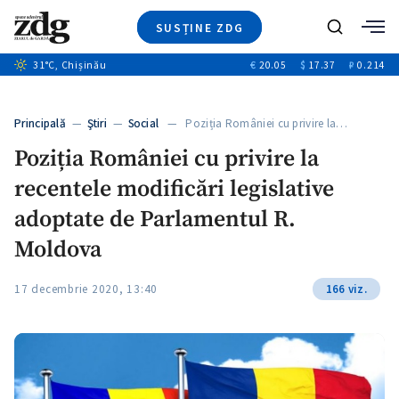
SUSȚINE ZDG
+4
Caută
31
°C
, Chișinău
€
20.05
$
17.37
₽
0.214
Ştiri
+12
+11
Investigatii
Banii tăi
+1
+4
Principală
—
Ştiri
—
Social
— Poziția României cu privire la…
Video
Poziția României cu privire la
Special
recentele modificări legislative
Blog
+1
ZdGust
adoptate de Parlamentul R.
Moldova
17 decembrie 2020, 13:40
166 viz.