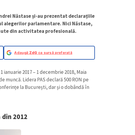
ndrei Năstase și-au prezentat declarațiile
ul alegerilor parlamentare. Nici Năstase,
inute din activitatea profesională.
Adaugă
ZdG
ca sursă preferată
a 1 ianuarie 2017 – 1 decembrie 2018, Maia
l de muncă. Lidera PAS declară 500 RON pe
conferințe la București, dar și o dobândă în
 din 2012