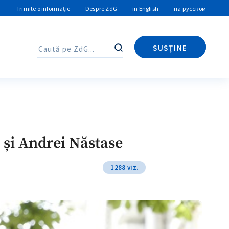
Trimite o informație
Despre ZdG
in English
на русском
SUSȚINE
Caută
Caută
u și Andrei Năstase
1288 viz.