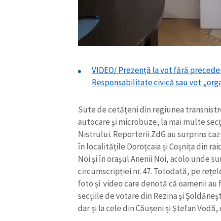
Link media
Mesajul știrei
VIDEO/ Prezență la vot fără preceden
Responsabilitate civică sau vot „org
Sute de cetățeni din regiunea transnistr
autocare și microbuze, la mai multe secț
Nistrului. Reporterii ZdG au surprins caz
în localitățile Doroțcaia și Coșnița din ra
Noi și în orașul Anenii Noi, acolo unde su
circumscripției nr. 47. Totodată, pe rețel
foto și video care denotă că oamenii au f
secțiile de votare din Rezina și Șoldănești
dar și la cele din Căușeni și Ștefan Vodă, 