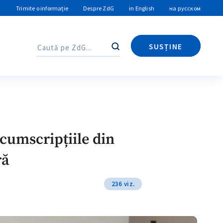
Trimite o informație
Despre ZdG
in English
на русском
SUSȚINE
Caută
Caută
cumscripțiile din
ră
236 viz.