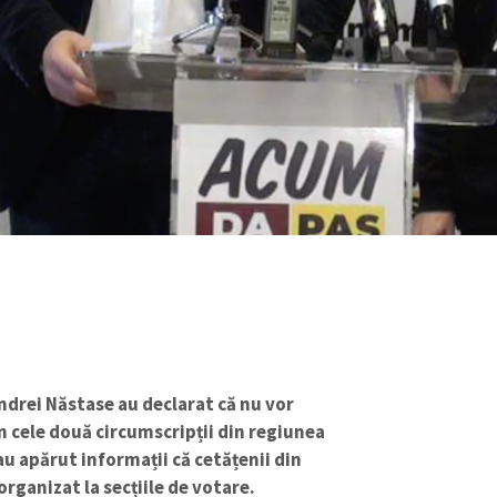
ndrei Năstase au declarat că nu vor
n cele două circumscripții din regiunea
au apărut informații că cetățenii din
rganizat la secțiile de votare.