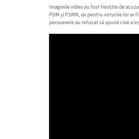
Imaginile video au fost însoțite de acuza
PDM și PSRM, iar pentru voturile lor ar f
persoanele au refuzat să spună cine a or