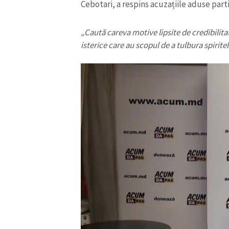
Cebotari, a respins acuzațiile aduse part
„Caută careva motive lipsite de credibilita
isterice care au scopul de a tulbura spiritel
ȘTIREA MEA
Titlu știre
Fotografie