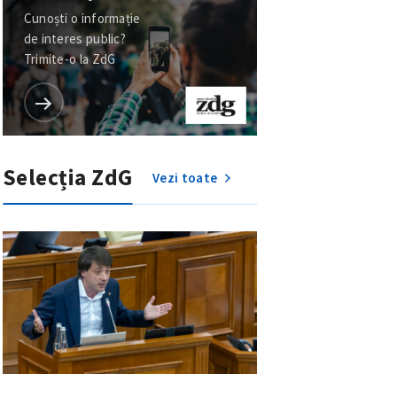
Cunoști o informație
de interes public?
Trimite-o la ZdG
Selecția ZdG
Vezi toate