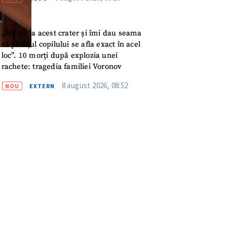
meu
rsonal
„Mă uit la acest crater și îmi dau seama
că pătuțul copilului se afla exact în acel
loc”. 10 morți după explozia unei
ord cu
politica de
rachete: tragedia familiei Voronov
8 august 2026, 08:52
NOU
EXTERN
IREA