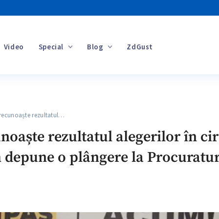
Video
Special
Blog
ZdGust
Banii tăi
ecunoaște rezultatul…
aște rezultatul alegerilor în cir
m depune o plângere la Procuratu