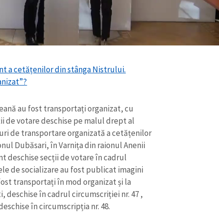
Email
+ Emailul 
+ Link media
Telefon
+ Telefon pe
Am citit și sunt de ac
+ Mesajul știrei
confidențialitate
.
t a cetățenilor din stânga Nistrului.
anizat”?
TRIMITE ȘT
eană au fost transportați organizat, cu
ii de votare deschise pe malul drept al
uri de transportare organizată a cetățenilor
ionul Dubăsari, în Varnița din raionul Anenii
nt deschise secții de votare în cadrul
ele de socializare au fost publicat imagini
ost transportați în mod organizat și la
, deschise în cadrul circumscriției nr. 47 ,
deschise în circumscripția nr. 48.