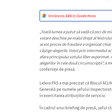
Urmărește
ZdG
în Google News
„Toată lumea a putut să vadă că zeci de mii
votare deschise pe malul drept al Nistrului
acest proces de fraudare e organizat chiar
câștige alegerile. Votul prin intermediul 
afara principiului votului liber experimat
alegerilor în cele două circumscripții”,
a me
conferințe de presă.
Lidera PAS a mai precizat că Blocul ACU
Generală pe numele șefului Inspectoratu
în exercitarea atribuțiilor de serviciu.
În cadrul unui briefing de presă, șeful s