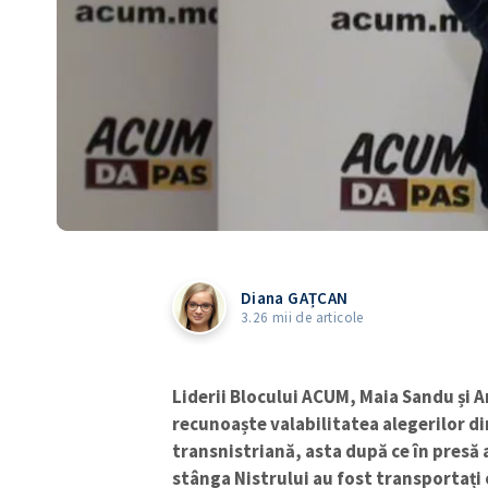
Diana GAȚCAN
3.26 mii de articole
Liderii Blocului ACUM, Maia Sandu și A
recunoaște valabilitatea alegerilor di
transnistriană, asta după ce în presă 
stânga Nistrului au fost transportați o