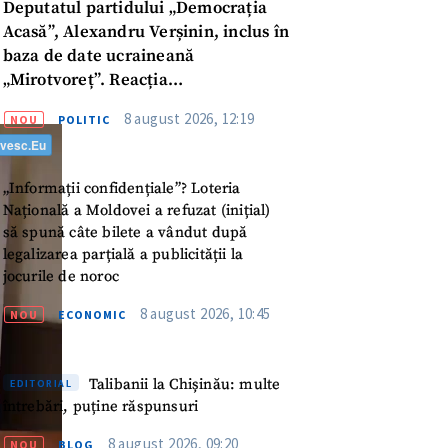
Deputatul partidului „Democrația
Acasă”, Alexandru Verșinin, inclus în
baza de date ucraineană
„Mirotvoreț”. Reacția
parlamentarului
8 august 2026, 12:19
NOU
POLITIC
„Informații confidențiale”? Loteria
Națională a Moldovei a refuzat (inițial)
să spună câte bilete a vândut după
legalizarea parțială a publicității la
jocurile de noroc
8 august 2026, 10:45
NOU
ECONOMIC
Talibanii la Chișinău: multe
EDITORIAL
meu
întrebări, puține răspunsuri
8 august 2026, 09:20
NOU
BLOG