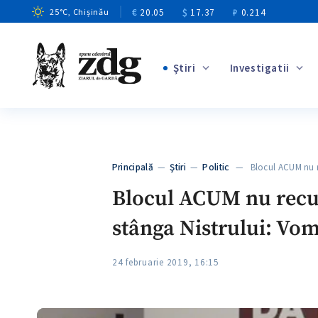
€
20.05
$
17.37
₽
0.214
25
°C
, Chișinău
Ştiri
Investigatii
+1
+7
+2
Principală
—
Ştiri
—
Politic
— Blocul ACUM nu r
+2
Blocul ACUM nu recuno
stânga Nistrului: Vo
24 februarie 2019, 16:15