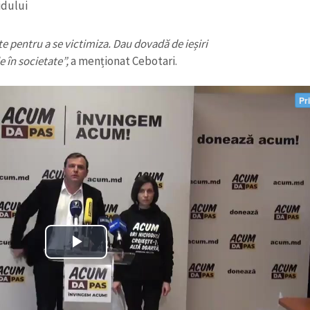
idului
te pentru a se victimiza. Dau dovadă de ieșiri
e în societate”,
a menționat Cebotari.
CONTACT SURSĂ
Sursă anonimă
+ Adaugă titlu
Nume
+ Numele 
+ Încarcă imagine