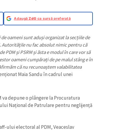
Adaugă
ZdG
ca sursă preferată
 de oameni sunt aduși organizat la secțiile de
. Autoritățile nu fac absolut nimic pentru că
 de PDM și PSRM și ăsta e modul în care vor să
acestor oameni cumpărați de pe malul stâng e în
. Afirmăm că nu recunoaștem valabilitatea
nționat Maia Sandu în cadrul unei
M va depune o plângere la Procuratura
lui Național de Patrulare pentru neglijență
taff-ului electoral al PDM, Veaceslav