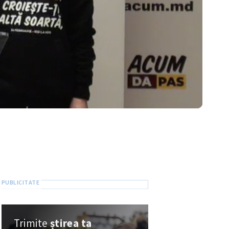
Trimite
știrea ta