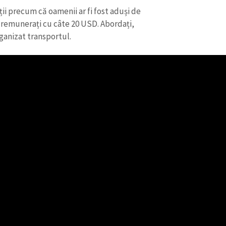
ții precum că oamenii ar fi fost aduși de
i remunerați cu câte 20 USD. Abordați,
ganizat transportul.