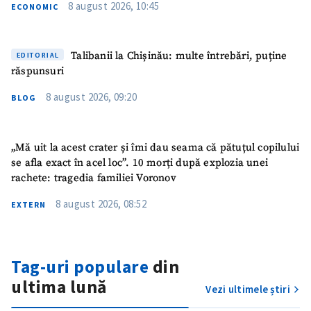
8 august 2026, 10:45
ECONOMIC
Talibanii la Chișinău: multe întrebări, puține
EDITORIAL
răspunsuri
8 august 2026, 09:20
BLOG
„Mă uit la acest crater și îmi dau seama că pătuțul copilului
se afla exact în acel loc”. 10 morți după explozia unei
rachete: tragedia familiei Voronov
8 august 2026, 08:52
EXTERN
Tag-uri populare
din
ultima lună
Vezi ultimele știri