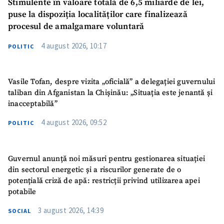
Stimulente în valoare totală de 6,5 miliarde de lei,
puse la dispoziția localităților care finalizează
procesul de amalgamare voluntară
4 august 2026, 10:17
POLITIC
Vasile Tofan, despre vizita „oficială” a delegației guvernului
taliban din Afganistan la Chișinău: „Situația este jenantă și
inacceptabilă”
4 august 2026, 09:52
POLITIC
Guvernul anunță noi măsuri pentru gestionarea situației
din sectorul energetic și a riscurilor generate de o
potențială criză de apă: restricții privind utilizarea apei
potabile
3 august 2026, 14:39
SOCIAL