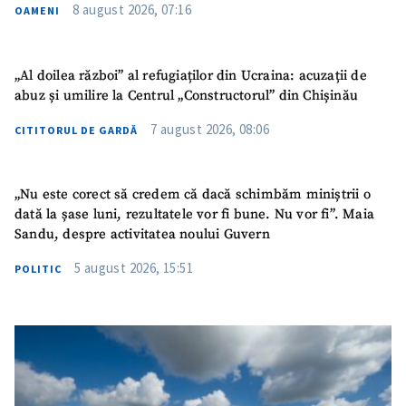
Nume
+ Numele meu
8 august 2026, 07:16
OAMENI
Email
+ Emailul meu
„Al doilea război” al refugiaților din Ucraina: acuzații de
abuz și umilire la Centrul „Constructorul” din Chișinău
Telefon
+ Telefon personal
7 august 2026, 08:06
CITITORUL DE GARDĂ
Am citit și sunt de
acord cu
politica de
confidențialitate
.
„Nu este corect să credem că dacă schimbăm miniștrii o
dată la șase luni, rezultatele vor fi bune. Nu vor fi”. Maia
TRIMITE ȘTIREA
Sandu, despre activitatea noului Guvern
5 august 2026, 15:51
POLITIC