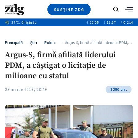
SUSȚINE ZDG
+1
Caută
27
°C
, Chișinău
€
20.05
$
17.37
₽
0.214
Ştiri
+6
+2
Investigatii
Banii tăi
+2
Principală
—
Ştiri
—
Politic
— Argus-S, firmă afiliată liderului PDM,…
Video
Argus-S, firmă afiliată liderului
Special
PDM, a câștigat o licitație de
Blog
ZdGust
milioane cu statul
23 martie 2019, 08:49
1290 viz.