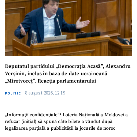
Deputatul partidului „Democrația Acasă”, Alexandru
Verșinin, inclus în baza de date ucraineană
„Mirotvoreț”. Reacția parlamentarului
8 august 2026, 12:19
POLITIC
„Informații confidențiale”? Loteria Națională a Moldovei a
refuzat (inițial) să spună câte bilete a vândut după
legalizarea parțială a publicității la jocurile de noroc