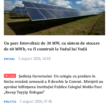
Un parc fotovoltaic de 30 MW, cu sistem de stocare
SUSȚINE
de 60 MWh, va fi construit la Vadul lui Vodă
5 august 2026, 10:58
SOCIAL
Ședința Guvernului: Un colegiu cu predare în
LIVE
limba română urmează a fi deschis la Comrat. Miniștrii au
aprobat înființarea Instituției Publice Colegiul Moldo-Turc
„Recep Tayyip Erdogan”
5 august 2026, 07:46
POLITIC