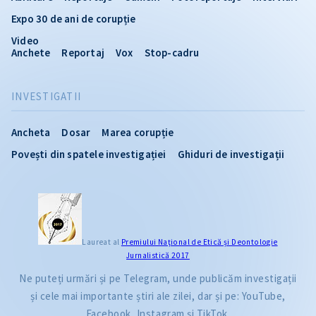
Expo 30 de ani de corupție
Video
Anchete
Reportaj
Vox
Stop-cadru
INVESTIGATII
Ancheta
Dosar
Marea corupție
Povești din spatele investigației
Ghiduri de investigații
Laureat al
Premiului Naţional de Etică și Deontologie
Jurnalistică 2017
Ne puteți urmări și pe Telegram, unde publicăm investigații
și cele mai importante știri ale zilei, dar și pe: YouTube,
Facebook, Instagram și TikTok.