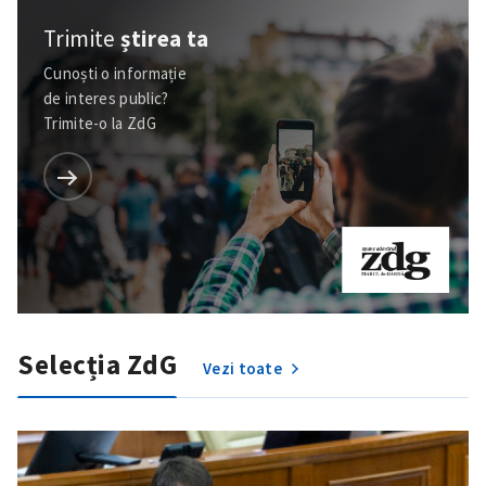
Trimite
știrea ta
Cunoști o informație
de interes public?
Trimite-o la ZdG
Trimite o informație
Despre ZdG
in English
на русском
Selecția ZdG
Vezi toate