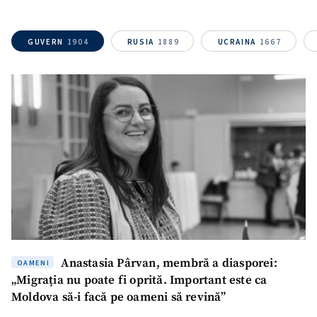
ȘTIREA MEA
GUVERN
1904
RUSIA
1889
UCRAINA
1667
Titlu știre
+ Adaugă titlu
Fotografie
+ Încarcă imagine
Link media
+ Link media
Mesajul știrei
+ Mesajul știrei
Anastasia Pârvan, membră a diasporei:
OAMENI
CONTACT SURSĂ
„Migrația nu poate fi oprită. Important este ca
Sursă anonimă
Moldova să-i facă pe oameni să revină”