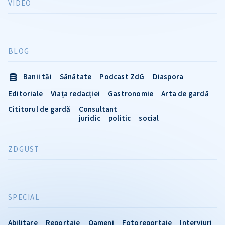
VIDEO
BLOG
Banii tăi
Sănătate
Podcast ZdG
Diaspora
Editoriale
Viața redacției
Gastronomie
Arta de gardă
Cititorul de gardă
Consultant
juridic
politic
social
ZDGUST
SPECIAL
Abilitare
Reportaje
Oameni
Fotoreportaje
Interviuri