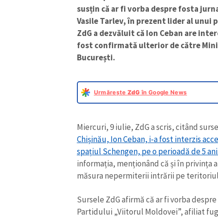
susțin că ar fi vorba despre fosta jurn
Vasile Tarlev, în prezent lider al unui pa
ZdG a dezvăluit că Ion Ceban are inter
fost confirmată ulterior de către Mini
București.
Urmărește
ZdG
în Google News
Miercuri, 9 iulie, ZdG a scris, citând surs
Chișinău, Ion Ceban, i-a fost interzis acce
spațiul Schengen, pe o perioadă de 5 ani
informația, menționând că și în privința a
măsura nepermiterii intrării pe teritoriu
Sursele ZdG afirmă că ar fi vorba despre 
Partidului „Viitorul Moldovei”, afiliat f