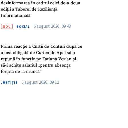
meu
dezinformarea în cadrul celei de-a doua
ediții a Taberei de Reziliență
Informațională
rsonal
6 august 2026, 09:43
NOU
SOCIAL
ord cu
politica de
Prima reacție a Curții de Conturi după ce
IREA
a fost obligată de Curtea de Apel să o
repună în funcție pe Tatiana Vozian și
să-i achite salariul „pentru absența
forțată de la muncă”
5 august 2026, 09:12
JUSTIȚIE