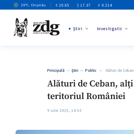
€
20.05
$
17.37
₽
0.214
29
°C
, Chișinău
Ştiri
Investigatii
+4
+12
+12
Principală
—
Ştiri
—
Politic
— Alături de Ceban,
+4
Alături de Ceban, alți 
teritoriul României
9 iulie 2025, 14:53