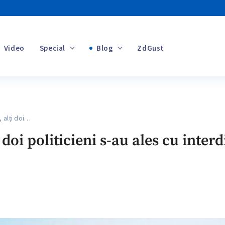
Video
Special
Blog
ZdGust
Banii tăi
 alți doi…
+1
doi politicieni s-au ales cu interd