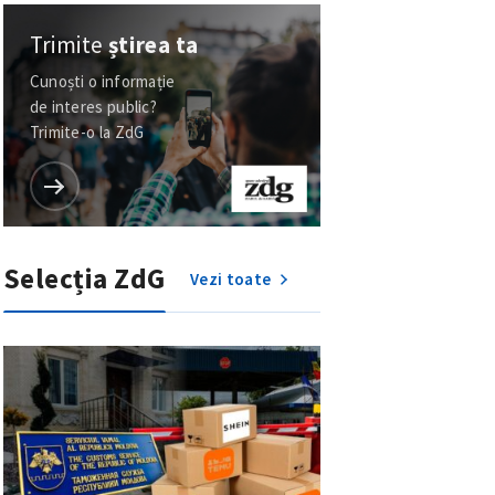
Trimite
știrea ta
Cunoști o informație
de interes public?
Trimite-o la ZdG
Selecția ZdG
Vezi toate