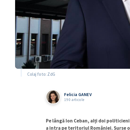
Colaj foto: ZdG
Felicia GANEV
190 articole
Pe lângă Ion Ceban, alți doi politicieni
a intra pe teritoriul României. Surse 