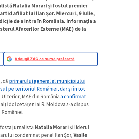
alistă Natalia Morari și fostul premier
rtid afiliat lui Ilan Șor. Miercuri, 9 iulie,
dicție de a intra în România. Informația a
sterul Afacerilor Externe (MAE) de la
Adaugă
ZdG
ca sursă preferată
e, că
primarului general al municipiului
sul pe teritoriul României, dar și în tot
.
Ulterior, MAE din România
a confirmat
 alți doi cetățeni ai R. Moldova s-a dispus
l României.
fosta jurnalistă
Natalia Morari
și liderul
ugarului condamnat penal Ilan Șor,
Vasile