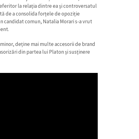
Email
+ Emailul 
feritor la relația dintre ea și controversatul
+ Link media
ă de a consolida forțele de opoziție
Telefon
+ Telefon pe
n candidat comun, Natalia Morari s-a vrut
ent.
Am citit și sunt de ac
+ Mesajul știrei
confidențialitate
.
 minor, deține mai multe accesorii de brand
orizări din partea lui Platon și susținere
TRIMITE ȘT