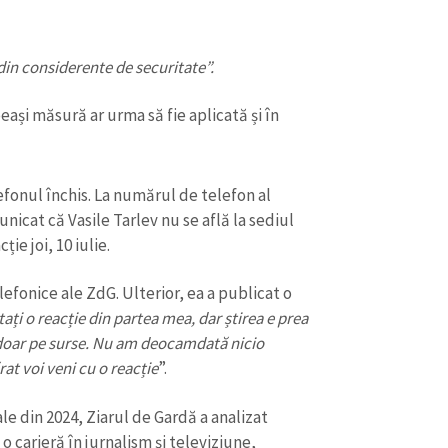
din considerente de securitate”.
ași măsură ar urma să fie aplicată și în
efonul închis. La numărul de telefon al
nicat că Vasile Tarlev nu se află la sediul
ie joi, 10 iulie.
lefonice ale ZdG. Ulterior, ea a publicat o
CONTACT SURSĂ
tați o reacție din partea mea, dar știrea e prea
 doar pe surse. Nu am deocamdată nicio
Sursă anonimă
+ Adaugă titlu
at voi veni cu o reacție
”.
Nume
+ Numele 
+ Încarcă imagine
e din 2024, Ziarul de Gardă a analizat
 carieră în jurnalism și televiziune,