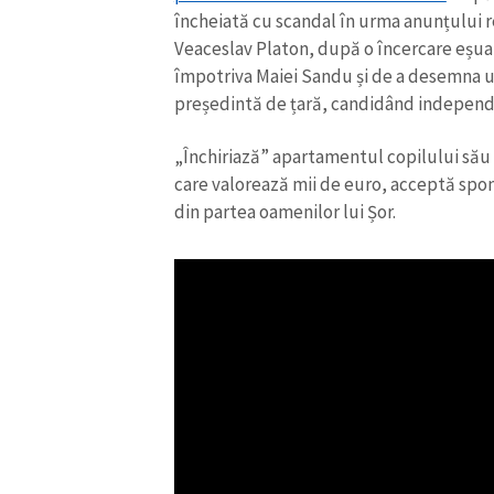
încheiată cu scandal în urma anunțului re
Link media
Veaceslav Platon, după o încercare eșuat
împotriva Maiei Sandu și de a desemna u
președintă de țară, candidând independ
Mesajul știrei
„Închiriază” apartamentul copilului său
care valorează mii de euro, acceptă spons
din partea oamenilor lui Șor.