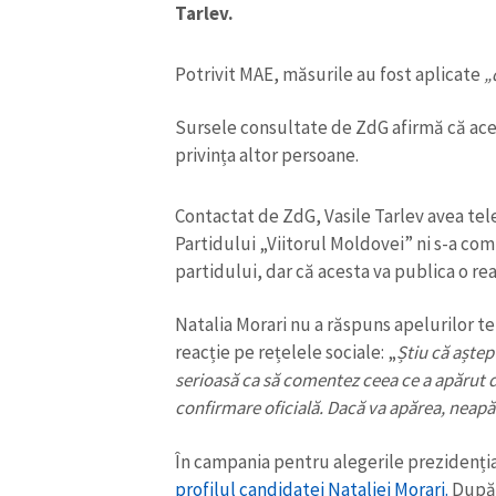
Tarlev.
Potrivit MAE, măsurile au fost aplicate
„
Sursele consultate de ZdG afirmă că acee
privința altor persoane.
Contactat de ZdG, Vasile Tarlev avea tel
Partidului „Viitorul Moldovei” ni s-a comu
partidului, dar că acesta va publica o reacț
Natalia Morari nu a răspuns apelurilor te
ȘTIREA MEA
reacție pe rețelele sociale: „
Știu că aștep
serioasă ca să comentez ceea ce a apărut
Titlu știre
confirmare oficială. Dacă va apărea, neapăr
Fotografie
În campania pentru alegerile prezidențial
profilul candidatei Nataliei Morari.
După o