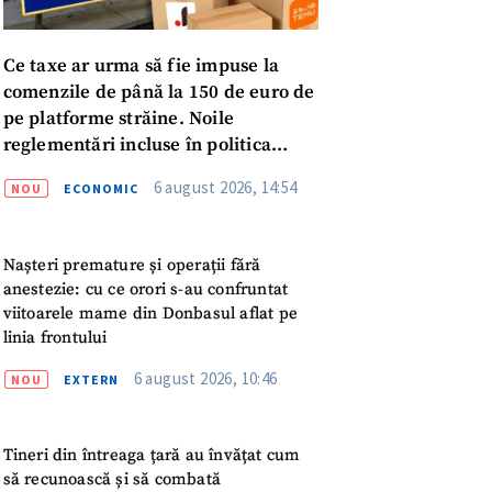
Ce taxe ar urma să fie impuse la
comenzile de până la 150 de euro de
pe platforme străine. Noile
reglementări incluse în politica
fiscală publicată pentru consultări
6 august 2026, 14:54
NOU
ECONOMIC
Nașteri premature și operații fără
anestezie: cu ce orori s-au confruntat
viitoarele mame din Donbasul aflat pe
linia frontului
6 august 2026, 10:46
NOU
EXTERN
meu
Tineri din întreaga țară au învățat cum
să recunoască și să combată