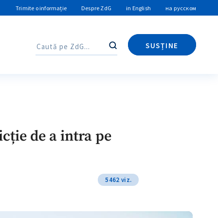
Trimite o informație
Despre ZdG
in English
на русском
SUSȚINE
Caută
Caută
icție de a intra pe
5462 viz.