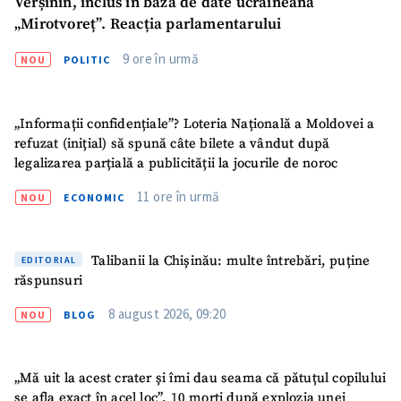
Verșinin, inclus în baza de date ucraineană
„Mirotvoreț”. Reacția parlamentarului
9 ore în urmă
NOU
POLITIC
„Informații confidențiale”? Loteria Națională a Moldovei a
refuzat (inițial) să spună câte bilete a vândut după
legalizarea parțială a publicității la jocurile de noroc
11 ore în urmă
NOU
ECONOMIC
Talibanii la Chișinău: multe întrebări, puține
EDITORIAL
răspunsuri
8 august 2026, 09:20
NOU
BLOG
„Mă uit la acest crater și îmi dau seama că pătuțul copilului
se afla exact în acel loc”. 10 morți după explozia unei