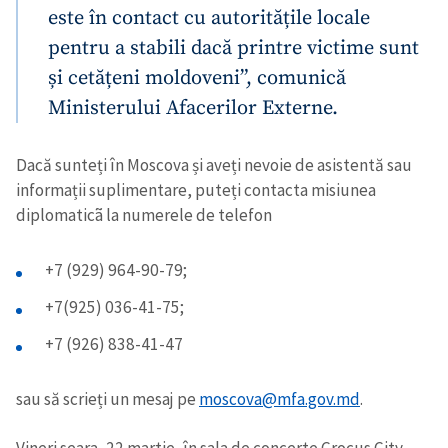
este în contact cu autoritățile locale
pentru a stabili dacă printre victime sunt
și cetățeni moldoveni”, comunică
Ministerului Afacerilor Externe.
Dacă sunteți în Moscova și aveți nevoie de asistentă sau
informații suplimentare, puteți contacta misiunea
diplomaticã la numerele de telefon
+7 (929) 964-90-79;
+7(925) 036-41-75;
+7 (926) 838-41-47
sau să scrieți un mesaj pe
moscova@mfa.gov.md
.
Vineri seara, 22 martie, în sala de concerte Crocus City