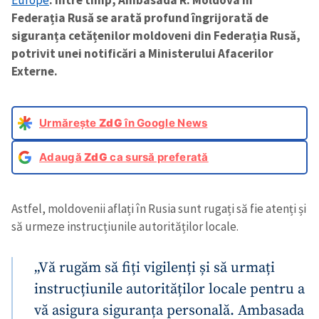
Europe
. Între timp, Ambasada R. Moldova în
Federația Rusă se arată profund îngrijorată de
siguranța cetățenilor moldoveni din Federația Rusă,
potrivit unei notificări a Ministerului Afacerilor
Externe.
Urmărește
ZdG
în Google News
Adaugă
ZdG
ca sursă preferată
Astfel, moldovenii aflați în Rusia sunt rugați să fie atenți și
să urmeze instrucțiunile autorităților locale.
„Vă rugăm să fiți vigilenți și să urmați
instrucțiunile autorităților locale pentru a
vă asigura siguranța personală. Ambasada