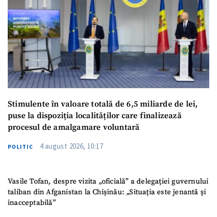
Stimulente în valoare totală de 6,5 miliarde de lei,
puse la dispoziția localităților care finalizează
procesul de amalgamare voluntară
4 august 2026, 10:17
POLITIC
Vasile Tofan, despre vizita „oficială” a delegației guvernului
taliban din Afganistan la Chișinău: „Situația este jenantă și
inacceptabilă”