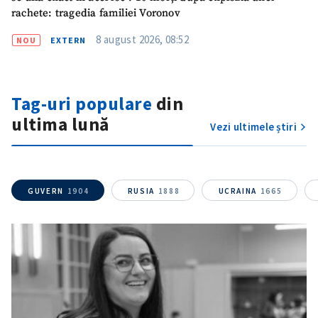
rachete: tragedia familiei Voronov
8 august 2026, 08:52
NOU
EXTERN
Tag-uri populare
din
ȘTIREA MEA
ultima lună
Vezi ultimele știri
Titlu știre
+ Adaugă titlu
Fotografie
+ Încarcă imagine
GUVERN
1904
RUSIA
1888
UCRAINA
1665
Link media
+ Link media
Mesajul știrei
+ Mesajul știrei