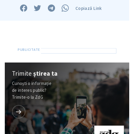
Copiază Link
Trimite
știrea ta
Cunoști o informație
Trimite o informație
Despre ZdG
de interes public?
in English
на русском
Trimite-o la ZdG