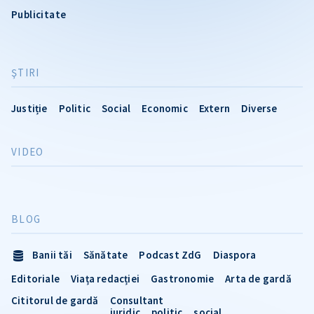
Publicitate
ŞTIRI
Justiție
Politic
Social
Economic
Extern
Diverse
VIDEO
BLOG
Banii tăi
Sănătate
Podcast ZdG
Diaspora
Editoriale
Viața redacției
Gastronomie
Arta de gardă
Cititorul de gardă
Consultant
juridic
politic
social