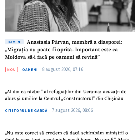
CONTACT SURSĂ
Sursă anonimă
Nume
+ Numele meu
Anastasia Pârvan, membră a diasporei:
OAMENI
„Migrația nu poate fi oprită. Important este ca
Email
+ Emailul meu
Moldova să-i facă pe oameni să revină”
8 august 2026, 07:16
NOU
OAMENI
Telefon
+ Telefon personal
Am citit și sunt de
„Al doilea război” al refugiaților din Ucraina: acuzații de
acord cu
politica de
abuz și umilire la Centrul „Constructorul” din Chișinău
confidențialitate
.
7 august 2026, 08:06
CITITORUL DE GARDĂ
TRIMITE ȘTIREA
„Nu este corect să credem că dacă schimbăm miniștrii o
dată la șase luni, rezultatele vor fi bune. Nu vor fi”. Maia