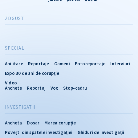
ZDGUST
SPECIAL
Abilitare
Reportaje
Oameni
Fotoreportaje
Interviuri
Expo 30 de ani de corupție
Video
Anchete
Reportaj
Vox
Stop-cadru
INVESTIGATII
Ancheta
Dosar
Marea corupție
Povești din spatele investigației
Ghiduri de investigații