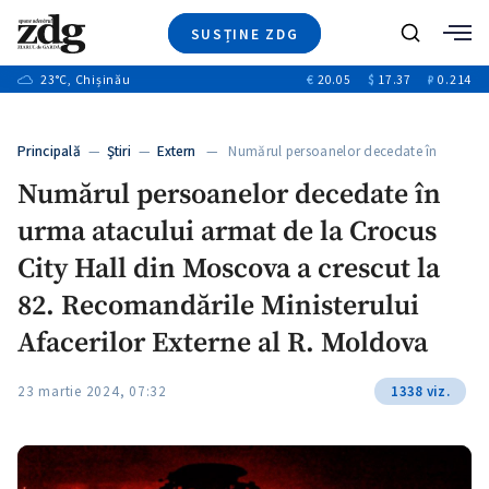
SUSȚINE ZDG
Caută
+2
23
°C
, Chișinău
€
20.05
$
17.37
₽
0.214
Ştiri
+6
+3
Investigatii
Banii tăi
+3
Principală
—
Ştiri
—
Extern
— Numărul persoanelor decedate în
Video
+1
urma…
+1
Numărul persoanelor decedate în
Special
urma atacului armat de la Crocus
Blog
+2
ZdGust
City Hall din Moscova a crescut la
+1
82. Recomandările Ministerului
Afacerilor Externe al R. Moldova
23 martie 2024, 07:32
1338 viz.