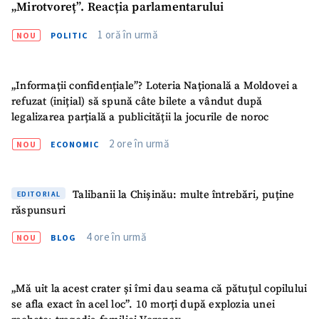
„Mirotvoreț”. Reacția parlamentarului
1 oră în urmă
NOU
POLITIC
„Informații confidențiale”? Loteria Națională a Moldovei a
refuzat (inițial) să spună câte bilete a vândut după
legalizarea parțială a publicității la jocurile de noroc
2 ore în urmă
NOU
ECONOMIC
Talibanii la Chișinău: multe întrebări, puține
EDITORIAL
răspunsuri
4 ore în urmă
NOU
BLOG
„Mă uit la acest crater și îmi dau seama că pătuțul copilului
se afla exact în acel loc”. 10 morți după explozia unei