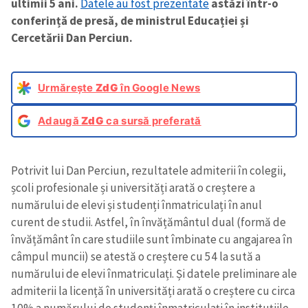
ultimii 5 ani.
Datele au fost prezentate
astăzi într-o
conferință de presă, de ministrul Educației și
Cercetării Dan Perciun.
Urmărește
ZdG
în Google News
Adaugă
ZdG
ca sursă preferată
Potrivit lui Dan Perciun, rezultatele admiterii în colegii,
școli profesionale și universități arată o creștere a
numărului de elevi și studenți înmatriculați în anul
curent de studii. Astfel, în învățământul dual (formă de
învățământ în care studiile sunt îmbinate cu angajarea în
câmpul muncii) se atestă o creștere cu 54 la sută a
numărului de elevi înmatriculați. Și datele preliminare ale
admiterii la licență în universități arată o creștere cu circa
10% a numărului de studenți înmatriculați în instituțiile