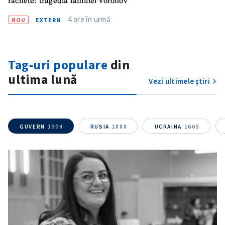
rachete: tragedia familiei Voronov
4 ore în urmă
NOU
EXTERN
Tag-uri populare
din
ultima lună
ȘTIREA MEA
Vezi ultimele știri
Titlu știre
+ Adaugă titlu
Fotografie
+ Încarcă imagine
GUVERN
1904
RUSIA
1888
UCRAINA
1665
Link media
+ Link media
Mesajul știrei
+ Mesajul știrei