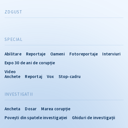
ZDGUST
SPECIAL
Abilitare
Reportaje
Oameni
Fotoreportaje
Interviuri
Expo 30 de ani de corupție
Video
Anchete
Reportaj
Vox
Stop-cadru
INVESTIGATII
Ancheta
Dosar
Marea corupție
Povești din spatele investigației
Ghiduri de investigații