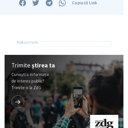
Copiază Link
Trimite
știrea ta
Cunoști o informație
Trimite o informație
Despre ZdG
de interes public?
in English
на русском
Trimite-o la ZdG