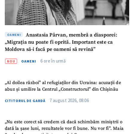
CONTACT SURSĂ
Sursă anonimă
Nume
+ Numele meu
Anastasia Pârvan, membră a diasporei:
OAMENI
„Migrația nu poate fi oprită. Important este ca
Email
+ Emailul meu
Moldova să-i facă pe oameni să revină”
6 ore în urmă
NOU
OAMENI
Telefon
+ Telefon personal
Am citit și sunt de
„Al doilea război” al refugiaților din Ucraina: acuzații de
acord cu
politica de
abuz și umilire la Centrul „Constructorul” din Chișinău
confidențialitate
.
7 august 2026, 08:06
CITITORUL DE GARDĂ
TRIMITE ȘTIREA
„Nu este corect să credem că dacă schimbăm miniștrii o
dată la șase luni, rezultatele vor fi bune. Nu vor fi”. Maia