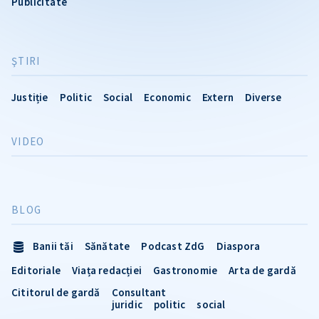
Publicitate
ŞTIRI
Justiție
Politic
Social
Economic
Extern
Diverse
VIDEO
BLOG
Banii tăi
Sănătate
Podcast ZdG
Diaspora
Editoriale
Viața redacției
Gastronomie
Arta de gardă
Cititorul de gardă
Consultant
juridic
politic
social