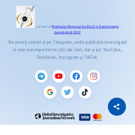
Laureat al
Premiului Naţional de Etică și Deontologie
Jurnalistică 2017
Ne puteți urmări și pe Telegram, unde publicăm investigații
și cele mai importante știri ale zilei, dar și pe: YouTube,
Facebook, Instagram și TikTok.
CITEȘTE
Citește articolul
Copiază Link
ZdG este membru al rețelei globale a jurnaliștilor de investigație (GIJN).