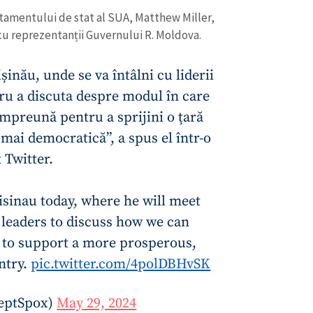
rtamentului de stat al SUA, Matthew Miller,
 cu reprezentanții Guvernului R. Moldova.
șinău, unde se va întâlni cu liderii
u a discuta despre modul în care
mpreună pentru a sprijini o țară
mai democratică”, a spus el într-o
 Twitter.
isinau today, where he will meet
leaders to discuss how we can
CONTACT SURSĂ
 to support a more prosperous,
Sursă anonimă
+ Adaugă titlu
ntry.
pic.twitter.com/4polDBHvSK
Nume
+ Numele 
+ Încarcă imagine
DeptSpox)
May 29, 2024