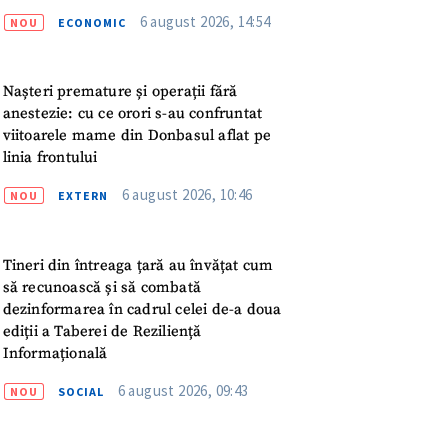
meu
6 august 2026, 14:54
NOU
ECONOMIC
rsonal
Nașteri premature și operații fără
ord cu
politica de
anestezie: cu ce orori s-au confruntat
viitoarele mame din Donbasul aflat pe
linia frontului
IREA
6 august 2026, 10:46
NOU
EXTERN
Tineri din întreaga țară au învățat cum
să recunoască și să combată
dezinformarea în cadrul celei de-a doua
ediții a Taberei de Reziliență
Informațională
6 august 2026, 09:43
NOU
SOCIAL