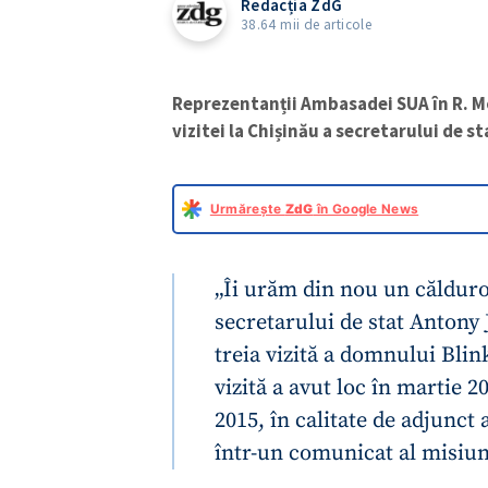
Redacția ZdG
38.64 mii de articole
Reprezentanții Ambasadei SUA în R. Mo
vizitei la Chișinău a secretarului de s
Urmărește
ZdG
în Google News
„Îi urăm din nou un călduro
secretarului de stat Antony 
treia vizită a domnului Bli
vizită a avut loc în martie 20
2015, în calitate de adjunct 
într-un comunicat al misiun