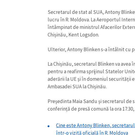
Link media
Secretarul de stat al SUA, Antony Blinke
lucru în R. Moldova. La Aeroportul Intern
întâmpinat de ministrul Afacerilor Exter
Chișinău, Kent Logsdon.
Mesajul știrei
Ulterior, Antony Blinken s-a întâlnit cu
La Chișinău, secretarul Blinken va avea înt
pentru a reafirma sprijinul Statelor Uni
aderării la UE și în domeniul securități
Ambasadei SUA la Chișinău.
Președinta Maia Sandu și secretarul de s
conferință de presă comună la ora 17:30, 
Cine este Antony Blinken, secretarul
într-o vizită oficială în R. Moldova