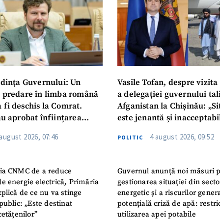
dința Guvernului: Un
Vasile Tofan, despre vizita 
u predare în limba română
a delegației guvernului ta
 fi deschis la Comrat.
Afganistan la Chișinău: „Si
au aprobat înființarea
este jenantă și inacceptabi
i Publice Colegiul Moldo-
 august 2026, 07:46
4 august 2026, 09:52
POLITIC
ep Tayyip Erdogan”
ia CNMC de a reduce
Guvernul anunță noi măsuri 
e energie electrică, Primăria
gestionarea situației din secto
plică de ce nu va stinge
energetic și a riscurilor gener
public: „Este destinat
potențială criză de apă: restric
cetățenilor”
utilizarea apei potabile