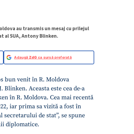
ldova au transmis un mesaj cu prilejul
tat al SUA, Antony Blinken.
Adaugă
ZdG
ca sursă preferată
s bun venit în R. Moldova
J. Blinken. Aceasta este cea de-a
nken în R. Moldova. Cea mai recentă
22, iar prima sa vizită a fost în
al secretarului de stat”, se spune
ii diplomatice.