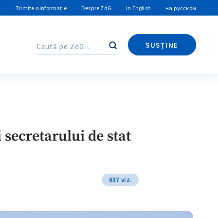
Trimite o informație
Despre ZdG
in English
на русском
SUSȚINE
Caută
Caută
 secretarului de stat
637 viz.