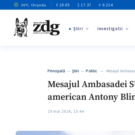
€
20.05
$
17.37
₽
0.214
36
°C
, Chișinău
Ştiri
Investigatii
+2
+13
+9
Principală
—
Ştiri
—
Politic
— Mesajul Ambasade
+3
Mesajul Ambasadei SUA
american Antony Bli
29 mai 2024, 13:44