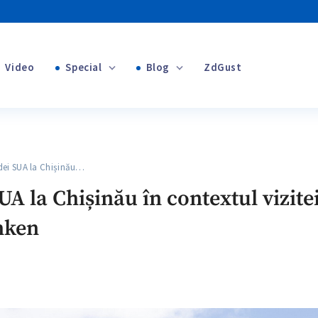
Video
Special
Blog
ZdGust
+1
Banii tăi
i SUA la Chișinău…
 la Chișinău în contextul vizitei
nken
+1