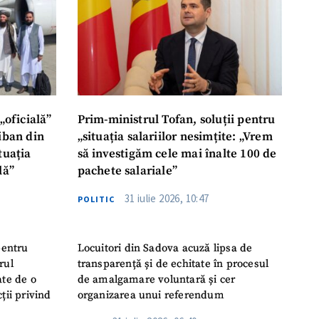
„oficială”
Prim-ministrul Tofan, soluții pentru
liban din
„situația salariilor nesimțite: „Vrem
tuația
să investigăm cele mai înalte 100 de
lă”
pachete salariale”
31 iulie 2026, 10:47
POLITIC
pentru
Locuitori din Sadova acuză lipsa de
rul
transparență și de echitate în procesul
ate de o
de amalgamare voluntară și cer
ții privind
organizarea unui referendum