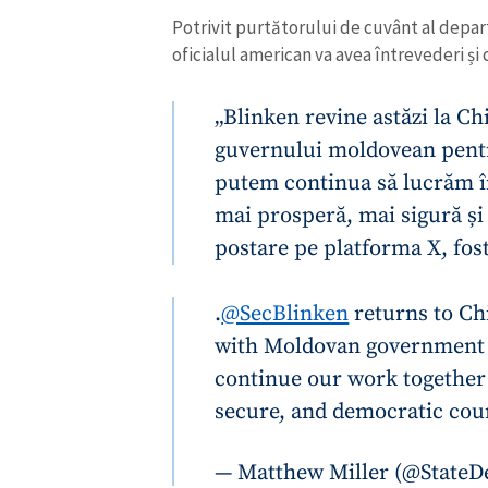
Potrivit purtătorului de cuvânt al depa
oficialul american va avea întrevederi și
„Blinken revine astăzi la Chi
guvernului moldovean pentr
putem continua să lucrăm î
mai prosperă, mai sigură și 
postare pe platforma X, fost
.
@SecBlinken
returns to Ch
with Moldovan government 
ȘTIREA MEA
continue our work together
Titlu știre
secure, and democratic cou
Fotografie
— Matthew Miller (@State