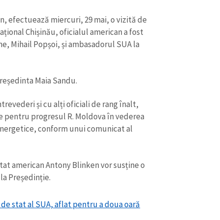
Email
+ Emailul 
+ Link media
n, efectuează miercuri, 29 mai, o vizită de
Telefon
+ Telefon pe
ațional Chișinău, oficialul american a fost
ne, Mihail Popșoi, și ambasadorul SUA la
Am citit și sunt de ac
+ Mesajul știrei
confidențialitate
.
 președinta Maia Sandu.
TRIMITE ȘT
revederi și cu alți oficiali de rang înalt,
te pentru progresul R. Moldova în vederea
i energetice, conform unui comunicat al
tat american Antony Blinken vor susține o
la Președinție.
 de stat al SUA, aflat pentru a doua oară