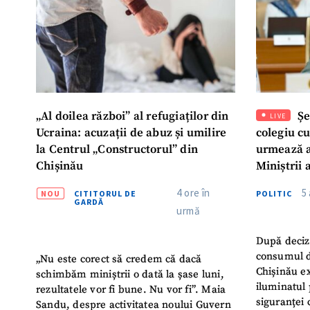
„Al doilea război” al refugiaților din
Șe
LIVE
Ucraina: acuzații de abuz și umilire
colegiu c
la Centrul „Constructorul” din
urmează a
Chișinău
Miniștrii 
Instituție
4 ore în
5
NOU
CITITORUL DE
POLITIC
Turc „Rec
GARDĂ
urmă
După deciz
consumul d
„Nu este corect să credem că dacă
Chișinău ex
schimbăm miniștrii o dată la șase luni,
iluminatul 
rezultatele vor fi bune. Nu vor fi”. Maia
siguranței 
Sandu, despre activitatea noului Guvern