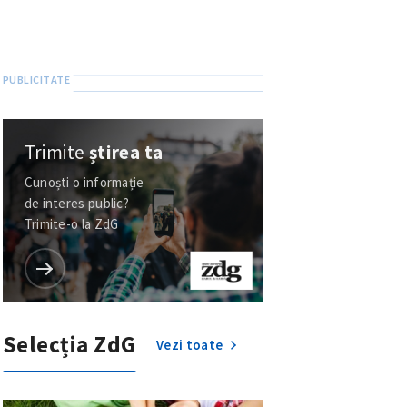
Trimite
știrea ta
Cunoști o informație
de interes public?
Trimite-o la ZdG
Selecția ZdG
Vezi toate