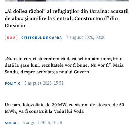
Fotografie
+ Încarcă imagine
„Al doilea război” al refugiaților din Ucraina: acuzații
de abuz și umilire la Centrul „Constructorul” din
Link media
+ Link media
Chișinău
7 august 2026, 08:06
NOU
CITITORUL DE GARDĂ
Mesajul știrei
+ Mesajul știrei
„Nu este corect să credem că dacă schimbăm miniștrii o
dată la șase luni, rezultatele vor fi bune. Nu vor fi”. Maia
CONTACT SURSĂ
Sandu, despre activitatea noului Guvern
Sursă anonimă
5 august 2026, 15:51
POLITIC
Nume
+ Numele meu
Un parc fotovoltaic de 30 MW, cu sistem de stocare de 60
MWh, va fi construit la Vadul lui Vodă
Email
+ Emailul meu
5 august 2026, 10:58
SOCIAL
Telefon
+ Telefon personal