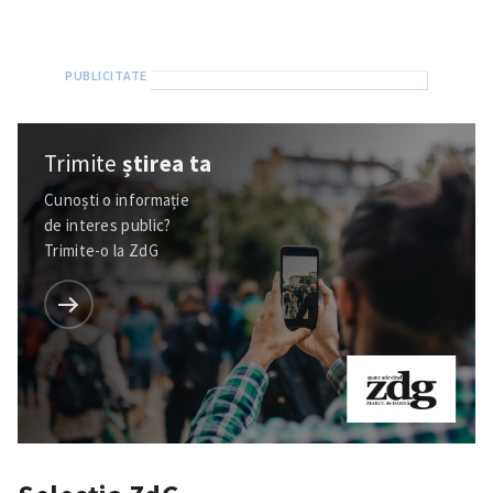
Trimite
știrea ta
Cunoști o informație
de interes public?
Trimite-o la ZdG