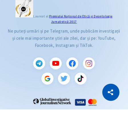
Laureat al
Premiului Naţional de Etică și Deontologie
Jurnalistică 2017
Ne puteți urmări și pe Telegram, unde publicăm investigații
și cele mai importante știri ale zilei, dar și pe: YouTube,
Facebook, Instagram și TikTok.
CITEȘTE
Citește articolul
Copiază Link
ZdG este membru al rețelei globale a jurnaliștilor de investigație (GIJN).
2004—2026 © Ziarul de Gardă.