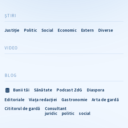
ŞTIRI
Justiție
Politic
Social
Economic
Extern
Diverse
VIDEO
BLOG
Banii tăi
Sănătate
Podcast ZdG
Diaspora
Editoriale
Viața redacției
Gastronomie
Arta de gardă
Cititorul de gardă
Consultant
juridic
politic
social