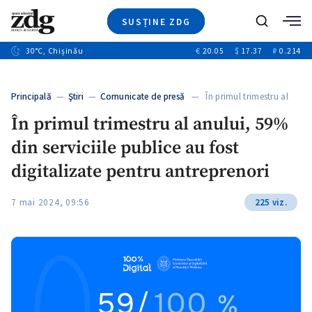
SUSȚINE ZDG
+3
Caută
+1
30
°C
, Chișinău
€
20.05
$
17.37
₽
0.214
Ştiri
+10
+5
Investigatii
Banii tăi
+1
+5
Principală
—
Ştiri
—
Comunicate de presă
— În primul trimestru al
Video
anului,…
+1
În primul trimestru al anului, 59%
Special
din serviciile publice au fost
Blog
+1
ZdGust
digitalizate pentru antreprenori
7 mai 2024, 09:56
225 viz.
+1