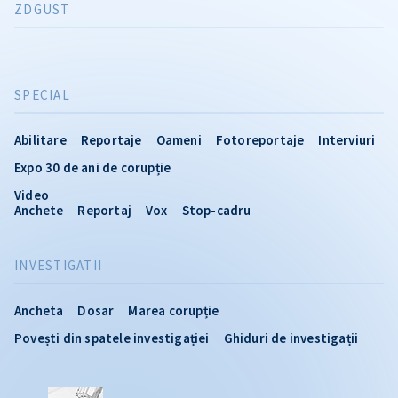
ZDGUST
SPECIAL
Abilitare
Reportaje
Oameni
Fotoreportaje
Interviuri
Expo 30 de ani de corupție
Video
Anchete
Reportaj
Vox
Stop-cadru
INVESTIGATII
Ancheta
Dosar
Marea corupție
Povești din spatele investigației
Ghiduri de investigații