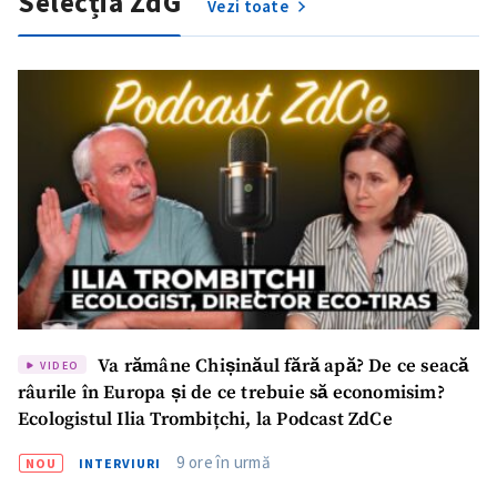
Selecția ZdG
Vezi toate
Trimite o informație
Despre ZdG
in English
на русском
Va rămâne Chișinăul fără apă? De ce seacă
VIDEO
râurile în Europa și de ce trebuie să economisim?
Ecologistul Ilia Trombițchi, la Podcast ZdCe
9 ore în urmă
NOU
INTERVIURI