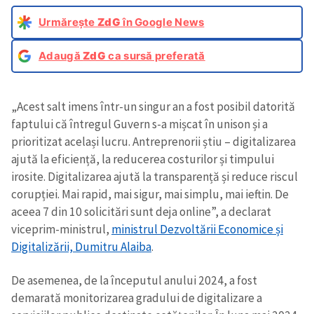
Urmărește
ZdG
în Google News
Adaugă
ZdG
ca sursă preferată
„Acest salt imens într-un singur an a fost posibil datorită
faptului că întregul Guvern s-a mișcat în unison și a
prioritizat același lucru. Antreprenorii știu – digitalizarea
ajută la eficiență, la reducerea costurilor și timpului
irosite. Digitalizarea ajută la transparență și reduce riscul
corupției. Mai rapid, mai sigur, mai simplu, mai ieftin. De
aceea 7 din 10 solicitări sunt deja online”, a declarat
viceprim-ministrul,
ministrul Dezvoltării Economice și
Digitalizării, Dumitru Alaiba
.
De asemenea, de la începutul anului 2024, a fost
demarată monitorizarea gradului de digitalizare a