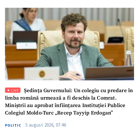
Am citit și sunt de
acord cu
politica de
confidențialitate
.
TRIMITE ȘTIREA
Ședința Guvernului: Un colegiu cu predare în
LIVE
limba română urmează a fi deschis la Comrat.
Miniștrii au aprobat înființarea Instituției Publice
Colegiul Moldo-Turc „Recep Tayyip Erdogan”
5 august 2026, 07:46
POLITIC