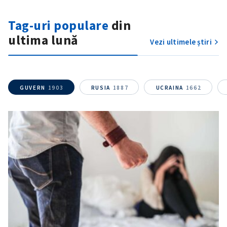
Tag-uri populare
din
ultima lună
Vezi ultimele știri
GUVERN
1903
RUSIA
1887
UCRAINA
1662
ȘTIREA MEA
Titlu știre
+ Adaugă titlu