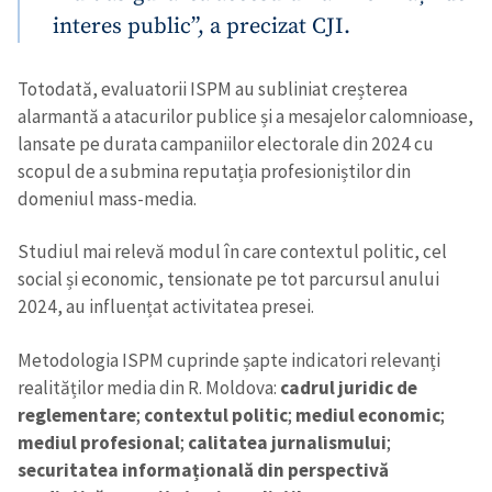
interes public”, a precizat CJI.
Totodată, evaluatorii ISPM au subliniat creșterea
alarmantă a atacurilor publice și a mesajelor calomnioase,
lansate pe durata campaniilor electorale din 2024 cu
scopul de a submina reputația profesioniștilor din
domeniul mass-media.
Studiul mai relevă modul în care contextul politic, cel
social și economic, tensionate pe tot parcursul anului
2024, au influențat activitatea presei.
Metodologia ISPM cuprinde șapte indicatori relevanți
realităților media din R. Moldova:
cadrul juridic de
reglementare
;
contextul politic
;
mediul economic
;
mediul profesional
;
calitatea jurnalismului
;
securitatea informațională din perspectivă