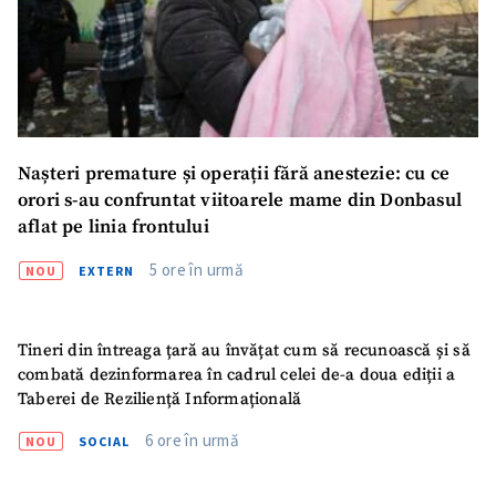
Link media
+ Link media
Mesajul știrei
+ Mesajul știrei
Nașteri premature și operații fără anestezie: cu ce
orori s-au confruntat viitoarele mame din Donbasul
CONTACT SURSĂ
aflat pe linia frontului
Sursă anonimă
5 ore în urmă
NOU
EXTERN
Nume
+ Numele meu
Tineri din întreaga țară au învățat cum să recunoască și să
Email
+ Emailul meu
combată dezinformarea în cadrul celei de-a doua ediții a
Taberei de Reziliență Informațională
Telefon
+ Telefon personal
6 ore în urmă
NOU
SOCIAL
Am citit și sunt de
acord cu
politica de