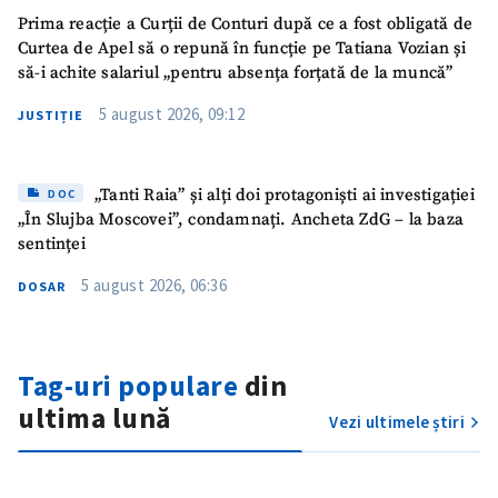
confidențialitate
.
Prima reacție a Curții de Conturi după ce a fost obligată de
Curtea de Apel să o repună în funcție pe Tatiana Vozian și
TRIMITE ȘTIREA
să-i achite salariul „pentru absența forțată de la muncă”
5 august 2026, 09:12
JUSTIȚIE
„Tanti Raia” și alți doi protagoniști ai investigației
DOC
„În Slujba Moscovei”, condamnați. Ancheta ZdG – la baza
sentinței
5 august 2026, 06:36
DOSAR
Tag-uri populare
din
ultima lună
Vezi ultimele știri