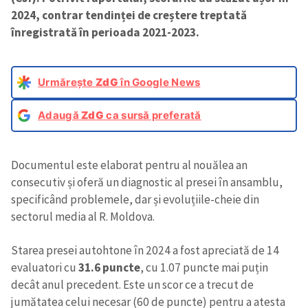
2024, contrar tendinței de creștere treptată
înregistrată în perioada 2021-2023.
Urmărește
ZdG
în Google News
Adaugă
ZdG
ca sursă preferată
Documentul este elaborat pentru al nouălea an
consecutiv și oferă un diagnostic al presei în ansamblu,
specificând problemele, dar și evoluțiile-cheie din
sectorul media al R. Moldova.
Starea presei autohtone în 2024 a fost apreciată de 14
evaluatori cu
31.6 puncte
, cu 1.07 puncte mai puțin
decât anul precedent. Este un scor ce a trecut de
jumătatea celui necesar (60 de puncte) pentru a atesta