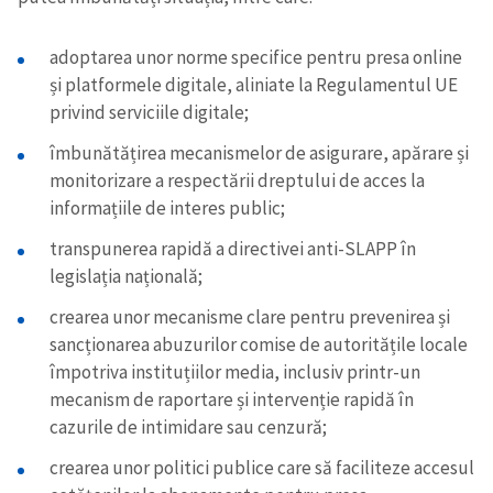
Trimite o informație
Despre ZdG
in English
на русском
adoptarea unor norme specifice pentru presa online
și platformele digitale, aliniate la Regulamentul UE
privind serviciile digitale;
îmbunătățirea mecanismelor de asigurare, apărare și
monitorizare a respectării dreptului de acces la
informațiile de interes public;
transpunerea rapidă a directivei anti-SLAPP în
legislația națională;
crearea unor mecanisme clare pentru prevenirea și
sancționarea abuzurilor comise de autoritățile locale
împotriva instituțiilor media, inclusiv printr-un
mecanism de raportare și intervenție rapidă în
cazurile de intimidare sau cenzură;
crearea unor politici publice care să faciliteze accesul