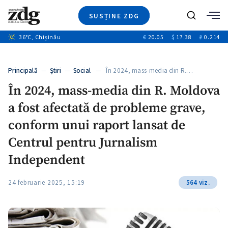
SUSȚINE ZDG
+6
Caută
+3
36
°C
, Chișinău
€
20.05
$
17.38
₽
0.214
Ştiri
+11
+4
Investigatii
Banii tăi
+6
Principală
—
Ştiri
—
Social
— În 2024, mass-media din R.…
Video
În 2024, mass-media din R. Moldova
Special
a fost afectată de probleme grave,
Blog
+1
ZdGust
conform unui raport lansat de
Centrul pentru Jurnalism
Independent
24 februarie 2025, 15:19
564 viz.