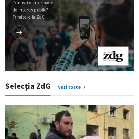
Cunoști o informație
de interes public?
Trimite-o la ZdG
Selecția ZdG
Vezi toate
ȘTIREA MEA
Titlu știre
+ Adaugă titlu
Fotografie
+ Încarcă imagine