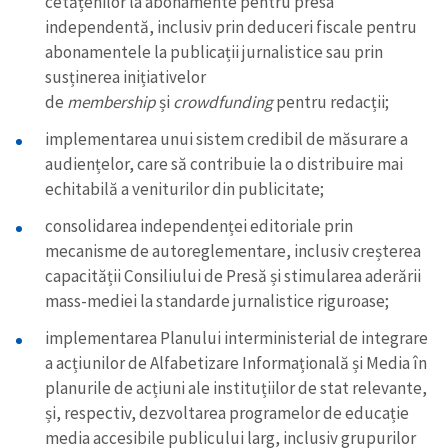
cetățenilor la abonamente pentru presa
independentă, inclusiv prin deduceri fiscale pentru
abonamentele la publicații jurnalistice sau prin
susținerea inițiativelor
de
membership
și
crowdfunding
pentru redacții;
implementarea unui sistem credibil de măsurare a
audiențelor, care să contribuie la o distribuire mai
echitabilă a veniturilor din publicitate;
consolidarea independenței editoriale prin
mecanisme de autoreglementare, inclusiv creșterea
capacității Consiliului de Presă și stimularea aderării
mass-mediei la standarde jurnalistice riguroase;
implementarea Planului interministerial de integrare
a acțiunilor de Alfabetizare Informațională și Media în
planurile de acțiuni ale instituțiilor de stat relevante,
și, respectiv, dezvoltarea programelor de educație
media accesibile publicului larg, inclusiv grupurilor