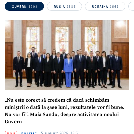
GUVERN
1902
RUSIA
1886
UCRAINA
1661
SUSȚINE
„Nu este corect să credem că dacă schimbăm
miniștrii o dată la șase luni, rezultatele vor fi bune.
Nu vor fi”. Maia Sandu, despre activitatea noului
Guvern
5 august 2026, 15:51
NOU
POLITIC