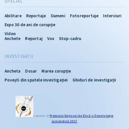
SPECIAL
Abilitare
Reportaje
Oameni
Fotoreportaje
Interviuri
Expo 30 de ani de corupție
Video
Anchete
Reportaj
Vox
Stop-cadru
INVESTIGATII
Ancheta
Dosar
Marea corupție
Povești din spatele investigației
Ghiduri de investigații
Laureat al
Premiului Naţional de Etică și Deontologie
Jurnalistică 2017