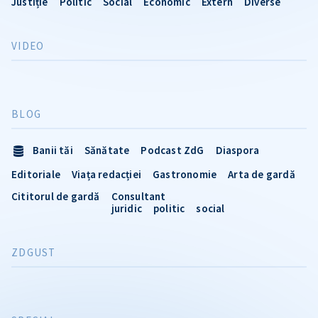
Justiție
Politic
Social
Economic
Extern
Diverse
VIDEO
BLOG
Banii tăi
Sănătate
Podcast ZdG
Diaspora
Editoriale
Viața redacției
Gastronomie
Arta de gardă
Cititorul de gardă
Consultant
juridic
politic
social
ZDGUST