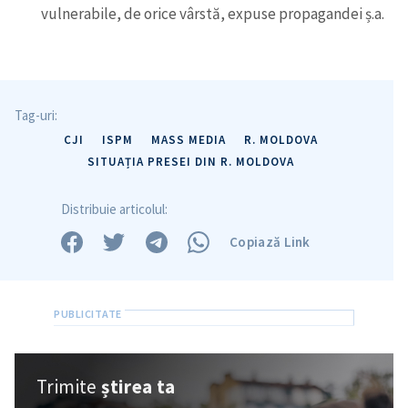
vulnerabile, de orice vârstă, expuse propagandei ș.a.
Tag-uri:
CJI
ISPM
MASS MEDIA
R. MOLDOVA
SITUAȚIA PRESEI DIN R. MOLDOVA
Distribuie articolul:
Copiază Link
Trimite
știrea ta