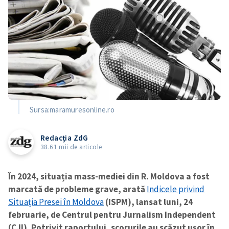
Sursa:maramuresonline.ro
Redacția ZdG
38.61 mii de articole
În 2024, situația mass-mediei din R. Moldova a fost
marcată de probleme grave, arată
Indicele privind
Situația Presei în Moldova
(ISPM), lansat luni, 24
februarie, de Centrul pentru Jurnalism Independent
(CJI). Potrivit raportului, scorurile au scăzut ușor în