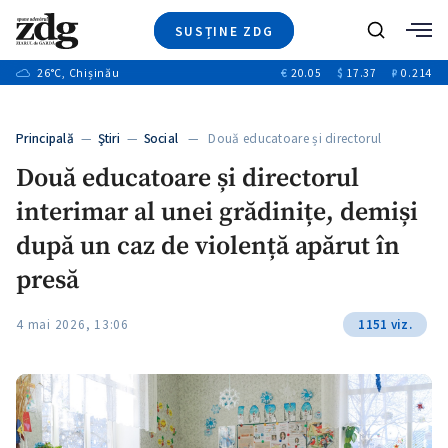
SUSȚINE ZDG
+1
Caută
+3
26
°C
, Chișinău
€
20.05
$
17.37
₽
0.214
Ştiri
+7
+4
Investigatii
Banii tăi
+6
Principală
—
Ştiri
—
Social
— Două educatoare și directorul
Video
+1
interimar…
+1
Două educatoare și directorul
Special
interimar al unei grădinițe, demiși
Blog
+2
ZdGust
după un caz de violență apărut în
+1
presă
4 mai 2026, 13:06
1151 viz.