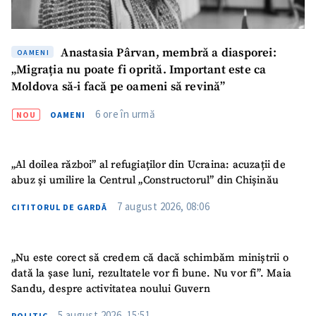
Am citit și sunt de
acord cu
politica de
confidențialitate
.
Anastasia Pârvan, membră a diasporei:
OAMENI
„Migrația nu poate fi oprită. Important este ca
TRIMITE ȘTIREA
Moldova să-i facă pe oameni să revină”
6 ore în urmă
NOU
OAMENI
„Al doilea război” al refugiaților din Ucraina: acuzații de
abuz și umilire la Centrul „Constructorul” din Chișinău
7 august 2026, 08:06
CITITORUL DE GARDĂ
„Nu este corect să credem că dacă schimbăm miniștrii o
dată la șase luni, rezultatele vor fi bune. Nu vor fi”. Maia
Sandu, despre activitatea noului Guvern
5 august 2026, 15:51
POLITIC