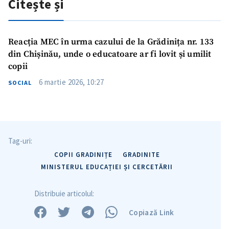
Citește și
Reacția MEC în urma cazului de la Grădinița nr. 133
din Chișinău, unde o educatoare ar fi lovit și umilit
copii
6 martie 2026, 10:27
SOCIAL
Tag-uri:
COPII GRADINIȚE
GRADINITE
MINISTERUL EDUCAȚIEI ȘI CERCETĂRII
Distribuie articolul:
Trimite o informație
Despre ZdG
Copiază Link
in English
на русском