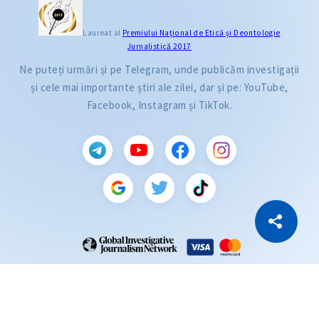
Laureat al
Premiului Naţional de Etică și Deontologie
Jurnalistică 2017
Ne puteți urmări și pe Telegram, unde publicăm investigații
și cele mai importante știri ale zilei, dar și pe: YouTube,
Facebook, Instagram și TikTok.
CITEȘTE
Citește articolul
Copiază Link
ZdG este membru al rețelei globale a jurnaliștilor de investigație (GIJN).
2004—2026 © Ziarul de Gardă.
Toate drepturile rezervate.