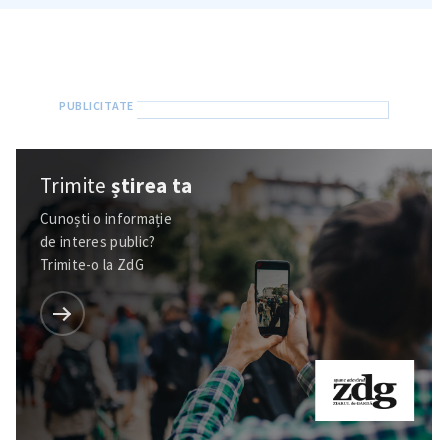
Trimite
știrea ta
Cunoști o informație
de interes public?
Trimite-o la ZdG