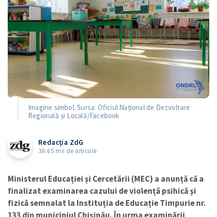
Imagine simbol. Sursa: Oficiul Național de Dezvoltare
Regională și Locală/Facebook
Redacția ZdG
38.65 mii de articole
Ministerul Educației și Cercetării (MEC) a anunță că a
finalizat examinarea cazului de violență psihică și
fizică semnalat la Instituția de Educație Timpurie nr.
133 din municipiul Chișinău. În urma examinării