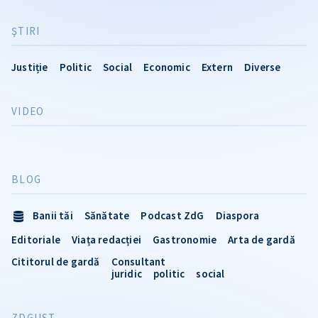
ŞTIRI
Justiție
Politic
Social
Economic
Extern
Diverse
VIDEO
BLOG
Banii tăi
Sănătate
Podcast ZdG
Diaspora
Editoriale
Viața redacției
Gastronomie
Arta de gardă
Cititorul de gardă
Consultant
juridic
politic
social
ZDGUST