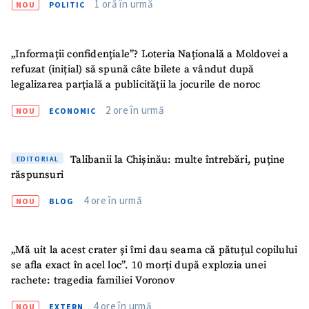
1 oră în urmă
NOU
POLITIC
„Informații confidențiale”? Loteria Națională a Moldovei a
refuzat (inițial) să spună câte bilete a vândut după
legalizarea parțială a publicității la jocurile de noroc
2 ore în urmă
NOU
ECONOMIC
Talibanii la Chișinău: multe întrebări, puține
EDITORIAL
răspunsuri
4 ore în urmă
NOU
BLOG
ȘTIREA MEA
„Mă uit la acest crater și îmi dau seama că pătuțul copilului
se afla exact în acel loc”. 10 morți după explozia unei
Titlu știre
+ Adaugă titlu
rachete: tragedia familiei Voronov
4 ore în urmă
NOU
EXTERN