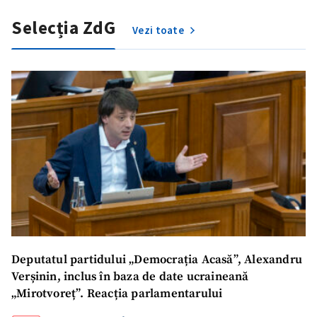
Selecția ZdG
Vezi toate
Deputatul partidului „Democrația Acasă”, Alexandru
Verșinin, inclus în baza de date ucraineană
„Mirotvoreț”. Reacția parlamentarului