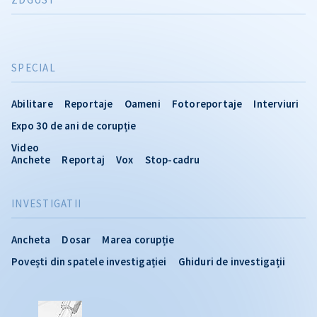
SPECIAL
Abilitare
Reportaje
Oameni
Fotoreportaje
Interviuri
Expo 30 de ani de corupție
Video
Anchete
Reportaj
Vox
Stop-cadru
INVESTIGATII
Ancheta
Dosar
Marea corupție
Povești din spatele investigației
Ghiduri de investigații