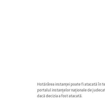
Hotărârea instanței poate fi atacată în t
portalul instanțelor naționale de judec
dacă decizia a fost atacată.