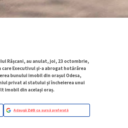
iul Râșcani, au anulat, joi, 23 octombrie,
n care Executivul și-a abrogat hotărârea
ecerea bunului imobil din orașul Odesa,
ul privat al statului și încheierea unui
t imobil din același oraș.
Adaugă
ZdG
ca sursă preferată