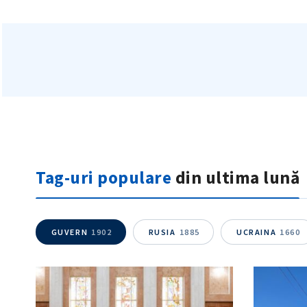
Tag-uri populare
din ultima lună
GUVERN
1902
RUSIA
1885
UCRAINA
1660