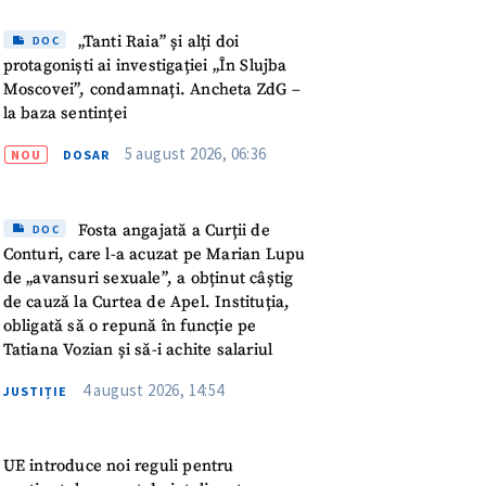
meu
„Tanti Raia” și alți doi
DOC
protagoniști ai investigației „În Slujba
rsonal
Moscovei”, condamnați. Ancheta ZdG –
la baza sentinței
ord cu
politica de
5 august 2026, 06:36
NOU
DOSAR
IREA
Fosta angajată a Curții de
DOC
Conturi, care l-a acuzat pe Marian Lupu
de „avansuri sexuale”, a obținut câștig
de cauză la Curtea de Apel. Instituția,
obligată să o repună în funcție pe
Tatiana Vozian și să-i achite salariul
4 august 2026, 14:54
JUSTIȚIE
UE introduce noi reguli pentru