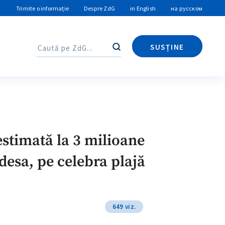
Trimite o informație
Despre ZdG
in English
на русском
SUSȚINE
Caută
Caută
estimată la 3 milioane
desa, pe celebra plajă
649 viz.