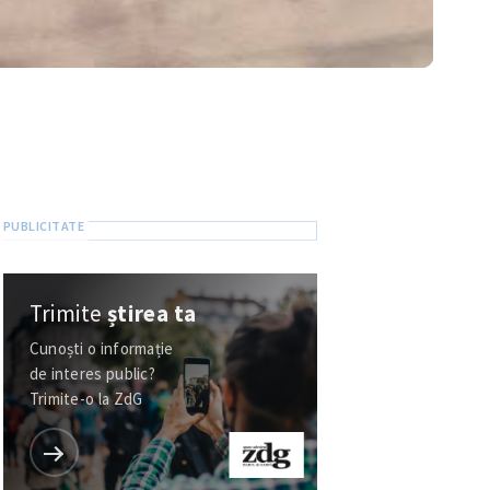
Trimite
știrea ta
Cunoști o informație
de interes public?
Trimite-o la ZdG