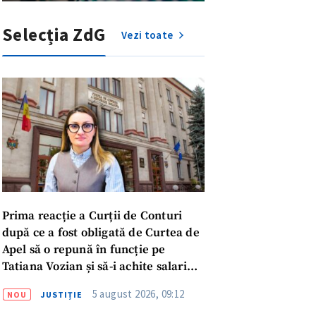
Selecția ZdG
Vezi toate
Prima reacție a Curții de Conturi
după ce a fost obligată de Curtea de
Apel să o repună în funcție pe
Tatiana Vozian și să-i achite salariul
meu
„pentru absența forțată de la
5 august 2026, 09:12
NOU
JUSTIȚIE
muncă”