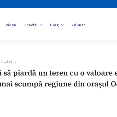
Video
Special
Blog
ZdGust
Banii tăi
riscă să…
 să piardă un teren cu o valoare 
a mai scumpă regiune din orașul O