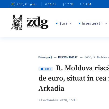
€
20.05
$
17.38
₽
0.214
25
°C
, Chișinău
Ştiri
Investigatii
+8
+4
+1
+12
Principală
—
RECOMANDAT
— DOC/ R. Moldova 
+5
R. Moldova riscă
DOC
de euro, situat în ce
Arkadia
24 octombrie 2020, 15:18