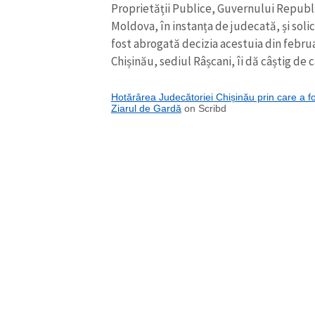
Proprietății Publice, Guvernului Republi
Link media
Moldova, în instanța de judecată, și soli
fost abrogată decizia acestuia din febru
Chișinău, sediul Râșcani, îi dă câștig de 
Mesajul știrei
Hotărârea Judecătoriei Chișinău prin care a f
Ziarul de Gardă
on Scribd