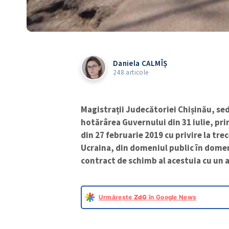
Daniela CALMÎȘ
248 articole
Magistrații Judecătoriei Chișinău, sed
hotărârea Guvernului din 31 iulie, pri
din 27 februarie 2019 cu privire la tr
Ucraina, din domeniul public în domeni
contract de schimb al acestuia cu un al
Urmărește
ZdG
în Google News