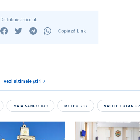
Distribuie articolul:
Copiază Link
Vezi ultimele știri
MAIA SANDU
839
METEO
237
VASILE TOFAN
5