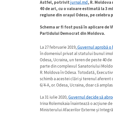
Astfel, potrivit
jurnal.md
, R. Moldova 
40 de ari, cu o valoare estimată la 3 
regiune din orașul Odesa, pe celebra p
Schema ar fi fost pusă în aplicare de 
Partidului Democrat din Moldova.
La 27 februarie 2019,
Guvernul aprobă o 
în domeniul privat al statului bunul imob
Odesa, Ucraina, un teren de peste 40 de 
parte din complexul Sanatoriului Moldov
R. Moldova în Odesa. Totodată, Executiv
schimb a acestei clări și terenul aferent c
ȘTIREA MEA
6/4-А, or. Odesa, Ucraina, doar că amplas
Titlu știre
La 31 iulie 2020,
Guvernul decide să abro
Irina Rolemskaia înaintează o acțiune de
Fotografie
Ministerului Afacerilor Externe și Integr