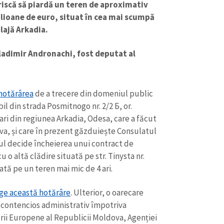
riscă să piardă un teren de aproximativ
milioane de euro, situat în cea mai scumpă
lajă Arkadia.
Vladimir Andronachi, fost deputat al
hotărârea
de a trecere din domeniul public
il din strada Posmitnogo nr. 2/2 Б, or.
ari din regiunea Arkadia, Odesa, care a făcut
a, și care în prezent găzduiește Consulatul
ul decide încheierea unui contract de
u o altă clădire situată pe str. Tinysta nr.
CONTACT SURSĂ
ată pe un teren mai mic de 4 ari.
Sursă anonimă
+ Adaugă titlu
ge această hotărâre
. Ulterior, o oarecare
Nume
+ Numele 
 contencios administrativ împotriva
+ Încarcă imagine
ării Europene al Republicii Moldova, Agenției