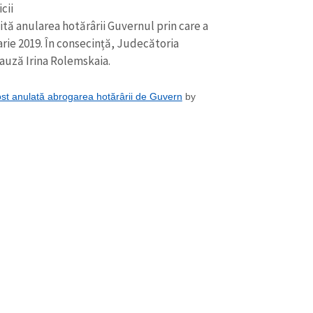
Email
+ Emailul 
cii
+ Link media
cită anularea hotărârii Guvernul prin care a
arie 2019. În consecință, Judecătoria
Telefon
+ Telefon pe
cauză Irina Rolemskaia.
Am citit și sunt de ac
+ Mesajul știrei
confidențialitate
.
ost anulată abrogarea hotărârii de Guvern
by
TRIMITE ȘT