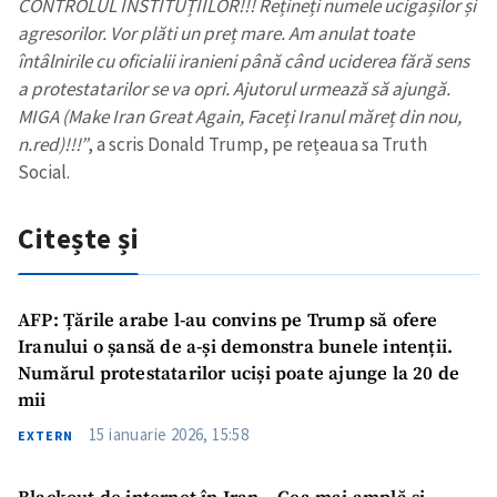
CONTROLUL INSTITUȚIILOR!!! Rețineți numele ucigașilor și
agresorilor. Vor plăti un preț mare. Am anulat toate
întâlnirile cu oficialii iranieni până când uciderea fără sens
a protestatarilor se va opri. Ajutorul urmează să ajungă.
MIGA (Make Iran Great Again, Faceți Iranul măreț din nou,
n.red)!!!”
, a scris Donald Trump, pe rețeaua sa Truth
Social.
Citește și
AFP: Țările arabe l-au convins pe Trump să ofere
Iranului o șansă de a-și demonstra bunele intenții.
Numărul protestatarilor uciși poate ajunge la 20 de
mii
15 ianuarie 2026, 15:58
EXTERN