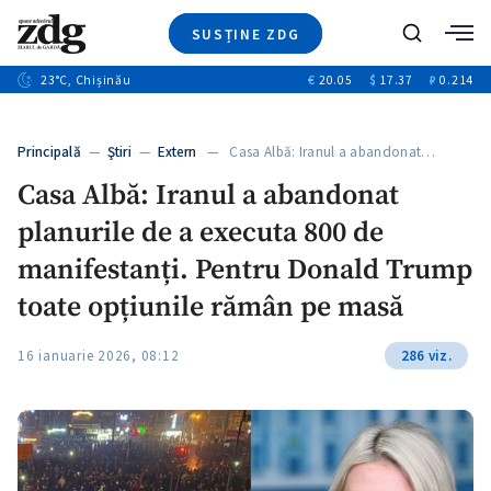
SUSȚINE ZDG
+4
Caută
+1
23
°C
, Chișinău
€
20.05
$
17.37
₽
0.214
Ştiri
+13
+10
Investigatii
Banii tăi
+3
Principală
—
Ştiri
—
Extern
— Casa Albă: Iranul a abandonat…
Video
Casa Albă: Iranul a abandonat
Special
planurile de a executa 800 de
Blog
+1
ZdGust
manifestanți. Pentru Donald Trump
toate opțiunile rămân pe masă
16 ianuarie 2026, 08:12
286 viz.