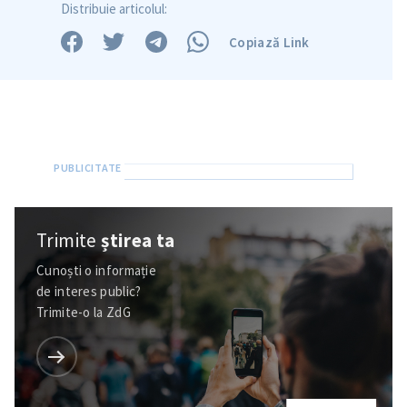
Distribuie articolul:
Copiază Link
Trimite
știrea ta
Cunoști o informație
de interes public?
Trimite-o la ZdG