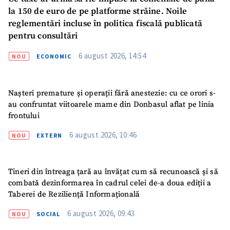
la 150 de euro de pe platforme străine. Noile
reglementări incluse în politica fiscală publicată
pentru consultări
6 august 2026, 14:54
NOU
ECONOMIC
Nașteri premature și operații fără anestezie: cu ce orori s-
au confruntat viitoarele mame din Donbasul aflat pe linia
frontului
ȘTIREA MEA
6 august 2026, 10:46
NOU
EXTERN
Titlu știre
+ Adaugă titlu
Tineri din întreaga țară au învățat cum să recunoască și să
Fotografie
+ Încarcă imagine
combată dezinformarea în cadrul celei de-a doua ediții a
Taberei de Reziliență Informațională
Link media
+ Link media
6 august 2026, 09:43
NOU
SOCIAL