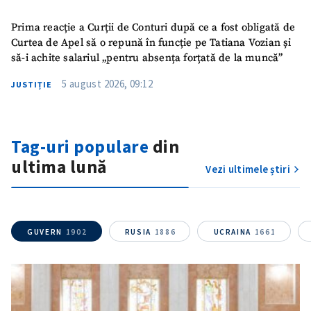
Prima reacție a Curții de Conturi după ce a fost obligată de
Mesajul știrei
+ Mesajul știrei
Curtea de Apel să o repună în funcție pe Tatiana Vozian și
să-i achite salariul „pentru absența forțată de la muncă”
CONTACT SURSĂ
5 august 2026, 09:12
JUSTIȚIE
Sursă anonimă
Nume
+ Numele meu
Tag-uri populare
din
ultima lună
Vezi ultimele știri
Email
+ Emailul meu
Telefon
+ Telefon personal
GUVERN
1902
RUSIA
1886
UCRAINA
1661
Am citit și sunt de
acord cu
politica de
confidențialitate
.
TRIMITE ȘTIREA