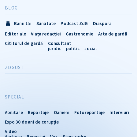
BLOG
Banii tăi
Sănătate
Podcast ZdG
Diaspora
Editoriale
Viața redacției
Gastronomie
Arta de gardă
Cititorul de gardă
Consultant
juridic
politic
social
ZDGUST
SPECIAL
Abilitare
Reportaje
Oameni
Fotoreportaje
Interviuri
Expo 30 de ani de corupție
Video
Anchete
Reportaj
Vox
Stop-cadru