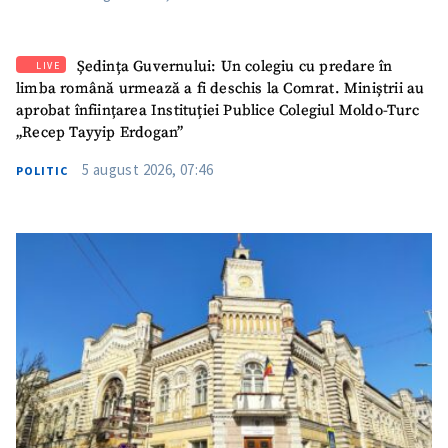
SUSȚINE
Ședința Guvernului: Un colegiu cu predare în
LIVE
limba română urmează a fi deschis la Comrat. Miniștrii au
aprobat înființarea Instituției Publice Colegiul Moldo-Turc
„Recep Tayyip Erdogan”
5 august 2026, 07:46
POLITIC