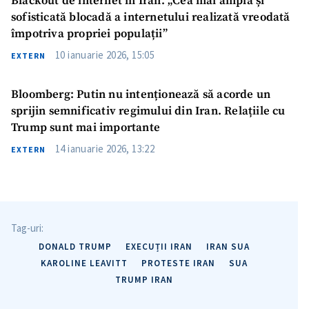
Blackout de internet în Iran. „Cea mai amplă și
sofisticată blocadă a internetului realizată vreodată
împotriva propriei populații”
10 ianuarie 2026, 15:05
EXTERN
Bloomberg: Putin nu intenționează să acorde un
Trimite o informație
Despre ZdG
sprijin semnificativ regimului din Iran. Relațiile cu
in English
на русском
Trump sunt mai importante
14 ianuarie 2026, 13:22
EXTERN
Tag-uri:
DONALD TRUMP
EXECUȚII IRAN
IRAN SUA
KAROLINE LEAVITT
PROTESTE IRAN
SUA
TRUMP IRAN