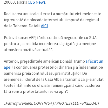
20000, a scris
CBS News
.
Realizarea unui calcul exact a numărului victimelor este
îngreunată de blocada internetului impusă de regimul
de la Teheran. Detalii
AICI
.
Potrivit sursei AFP, țările continuă negocierile cu SUA
pentru a „consolida încrederea câștigată și a menține
atmosfera pozitivă actuală”.
Anterior, președintele american Donald Trump
a făcut un
apel
la continuarea protestelor din Iran și a îndeamnat pe
oameni să preia controlul asupra instituțiilor. De
asemenea, liderul de la Casa Albă a transmis că și-a anulat
toate întâlnirile cu oficialii iranieni „până când uciderea
fără sens a protestatarilor se va opri”.
„Patrioți iranieni, CONTINUAȚI PROTESTELE – PRELUATI