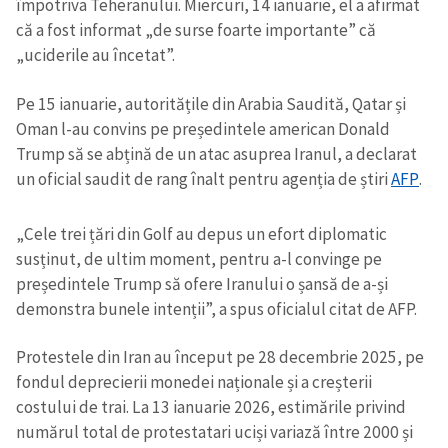
împotriva Teheranului. Miercuri, 14 ianuarie, el a afirmat
că a fost informat „de surse foarte importante” că
„uciderile au încetat”.
Pe 15 ianuarie, autoritățile din Arabia Saudită, Qatar și
Oman l-au convins pe președintele american Donald
Trump să se abțină de un atac asuprea Iranul, a declarat
un oficial saudit de rang înalt pentru agenția de știri
AFP
.
„Cele trei țări din Golf au depus un efort diplomatic
susținut, de ultim moment, pentru a-l convinge pe
președintele Trump să ofere Iranului o șansă de a-și
demonstra bunele intenții”, a spus oficialul citat de AFP.
Protestele din Iran au început pe 28 decembrie 2025, pe
fondul deprecierii monedei naționale și a creșterii
costului de trai. La 13 ianuarie 2026, estimările privind
numărul total de protestatari uciși variază între 2000 și