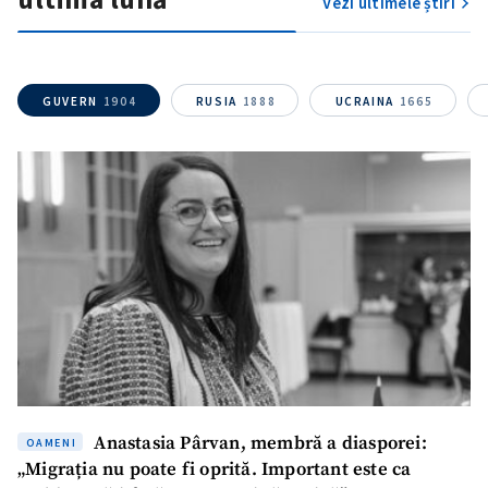
Vezi ultimele știri
GUVERN
1904
RUSIA
1888
UCRAINA
1665
SUSȚINE
Anastasia Pârvan, membră a diasporei:
OAMENI
„Migrația nu poate fi oprită. Important este ca