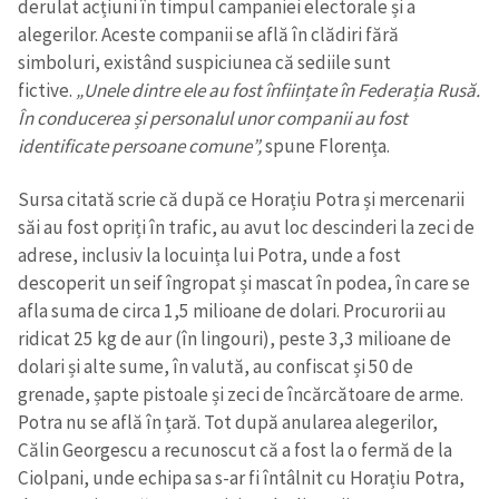
derulat acțiuni în timpul campaniei electorale și a
alegerilor. Aceste companii se află în clădiri fără
simboluri, existând suspiciunea că sediile sunt
fictive.
„Unele dintre ele au fost înființate în Federația Rusă.
În conducerea și personalul unor companii au fost
identificate persoane comune”,
spune Florența.
Sursa citată scrie că după ce Horațiu Potra și mercenarii
săi au fost opriți în trafic, au avut loc descinderi la zeci de
adrese, inclusiv la locuința lui Potra, unde a fost
descoperit un seif îngropat și mascat în podea, în care se
afla suma de circa 1,5 milioane de dolari. Procurorii au
ridicat 25 kg de aur (în lingouri), peste 3,3 milioane de
dolari și alte sume, în valută, au confiscat și 50 de
grenade, șapte pistoale și zeci de încărcătoare de arme.
Potra nu se află în țară. Tot după anularea alegerilor,
Călin Georgescu a recunoscut că a fost la o fermă de la
Ciolpani, unde echipa sa s-ar fi întâlnit cu Horațiu Potra,