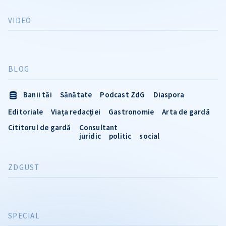
VIDEO
BLOG
Banii tăi
Sănătate
Podcast ZdG
Diaspora
Editoriale
Viața redacției
Gastronomie
Arta de gardă
Cititorul de gardă
Consultant
juridic
politic
social
ZDGUST
SPECIAL