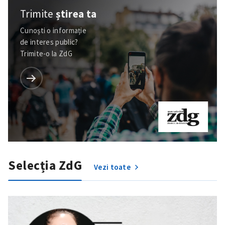
Trimite
știrea ta
Cunoști o informație
de interes public?
Trimite-o la ZdG
Selecția ZdG
Vezi toate