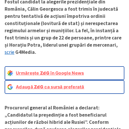
Fostul candidat la alegerile prezidențiale din
România, Călin Georgescu a fost trimis în judecată
pentru tentativă de acțiuni împotriva ordinii
constituționale (lovitură de stat) și nerespectarea
regimului armelor și munițiilor. La fel, în instanță a
fost trimis și un grup de 22 de persoane, printre care
și Horațiu Potra, liderul unei grupări de mercenari,
scrie
G4Media.
Urmărește
ZdG
în Google News
Adaugă
ZdG
ca sursă preferată
Procurorul general al României a declarat:
„Candidatul la președinție a fost beneficiarul
acțiunilor de război hibrid ale Rusiei”. Conform