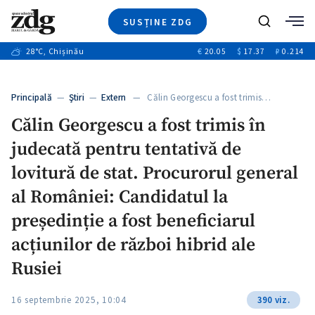
SUSȚINE ZDG
+2
Caută
+2
28
°C
, Chișinău
€
20.05
$
17.37
₽
0.214
Ştiri
+6
+2
Investigatii
Banii tăi
+7
Principală
—
Ştiri
—
Extern
— Călin Georgescu a fost trimis…
Video
+1
+1
+1
Călin Georgescu a fost trimis în
Special
judecată pentru tentativă de
Blog
+1
+1
ZdGust
lovitură de stat. Procurorul general
+1
al României: Candidatul la
președinție a fost beneficiarul
acțiunilor de război hibrid ale
Rusiei
16 septembrie 2025, 10:04
390 viz.