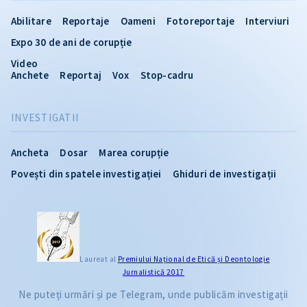
Abilitare
Reportaje
Oameni
Fotoreportaje
Interviuri
Expo 30 de ani de corupție
Video
Anchete
Reportaj
Vox
Stop-cadru
INVESTIGATII
Ancheta
Dosar
Marea corupție
Povești din spatele investigației
Ghiduri de investigații
Laureat al
Premiului Naţional de Etică și Deontologie
Jurnalistică 2017
Ne puteți urmări și pe Telegram, unde publicăm investigații