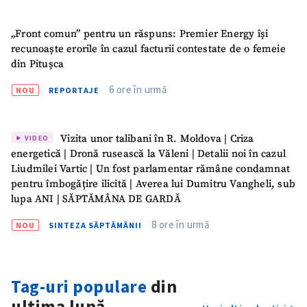
Nume
+ Numele meu
„Front comun” pentru un răspuns: Premier Energy își
recunoaște erorile în cazul facturii contestate de o femeie
Email
+ Emailul meu
din Pitușca
6 ore în urmă
NOU
REPORTAJE
Telefon
+ Telefon personal
Am citit și sunt de
Vizita unor talibani în R. Moldova | Criza
VIDEO
acord cu
politica de
energetică | Dronă rusească la Văleni | Detalii noi în cazul
confidențialitate
.
Liudmilei Vartic | Un fost parlamentar rămâne condamnat
pentru îmbogățire ilicită | Averea lui Dumitru Vangheli, sub
TRIMITE ȘTIREA
lupa ANI | SĂPTĂMÂNA DE GARDĂ
8 ore în urmă
NOU
SINTEZA SĂPTĂMÂNII
Tag-uri populare
din
ultima lună