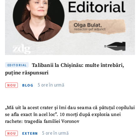
ȘTIREA MEA
Titlu știre
+ Adaugă titlu
Fotografie
+ Încarcă imagine
Talibanii la Chișinău: multe întrebări,
EDITORIAL
Link media
+ Link media
puține răspunsuri
5 ore în urmă
NOU
BLOG
Mesajul știrei
+ Mesajul știrei
„Mă uit la acest crater și îmi dau seama că pătuțul copilului
se afla exact în acel loc”. 10 morți după explozia unei
rachete: tragedia familiei Voronov
CONTACT SURSĂ
5 ore în urmă
NOU
EXTERN
Sursă anonimă