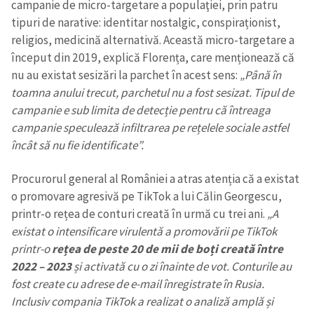
campanie de micro-targetare a populaţiei, prin patru
tipuri de narative: identitar nostalgic, conspiraționist,
religios, medicină alternativă. Această micro-targetare a
început din 2019, explică Florența, care menționează că
nu au existat sesizări la parchet în acest sens:
„Până în
toamna anului trecut, parchetul nu a fost sesizat. Tipul de
campanie e sub limita de detecție pentru că întreaga
campanie speculează infiltrarea pe rețelele sociale astfel
încât să nu fie identificate”.
Procurorul general al României a atras atenția că a existat
o promovare agresivă pe TikTok a lui Călin Georgescu,
printr-o rețea de conturi creată în urmă cu trei ani.
„A
existat o intensificare virulentă a promovării pe TikTok
printr-o
rețea de peste 20 de mii de boți creată între
2022 – 2023
și activată cu o zi înainte de vot. Conturile au
fost create cu adrese de e-mail înregistrate în Rusia.
Inclusiv compania TikTok a realizat o analiză amplă și