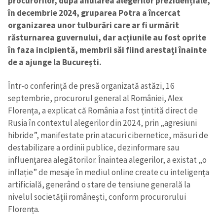
procurorilor, după anularea alegerilor prezidențiale,
în decembrie 2024, gruparea Potra a încercat
organizarea unor tulburări care ar fi urmărit
răsturnarea guvernului, dar acțiunile au fost oprite
în faza incipientă, membrii săi fiind arestați înainte
de a ajunge la București.
Într-o conferință de presă organizată astăzi, 16
septembrie, procurorul general al României, Alex
Florența, a explicat că România a fost țintită direct de
Rusia în contextul alegerilor din 2024, prin „agresiuni
hibride”, manifestate prin atacuri cibernetice, măsuri de
destabilizare a ordinii publice, dezinformare sau
influenţarea alegătorilor. Înaintea alegerilor, a existat „o
inflație” de mesaje în mediul online create cu inteligența
artificială, generând o stare de tensiune generală la
nivelul societății românești, conform procurorului
Florența.