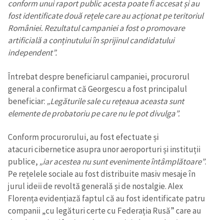
conform unui raport public acesta poate fi accesat și au
fost identificate două rețele care au acționat pe teritoriul
României. Rezultatul campaniei a fost o promovare
artificială a conținutului în sprijinul candidatului
independent”.
Întrebat despre beneficiarul campaniei, procurorul
general a confirmat că Georgescu a fost principalul
beneficiar:
„Legăturile sale cu rețeaua aceasta sunt
elemente de probatoriu pe care nu le pot divulga”.
Conform procurorului, au fost efectuate și
atacuri cibernetice asupra unor aeroporturi și instituții
Trimite o informație
Despre ZdG
publice,
„iar acestea nu sunt evenimente întâmplătoare”
.
in English
на русском
Pe rețelele sociale au fost distribuite masiv mesaje în
jurul ideii de revoltă generală și de nostalgie. Alex
Florența evidențiază faptul că au fost identificate patru
companii „cu legături certe cu Federația Rusă” care au