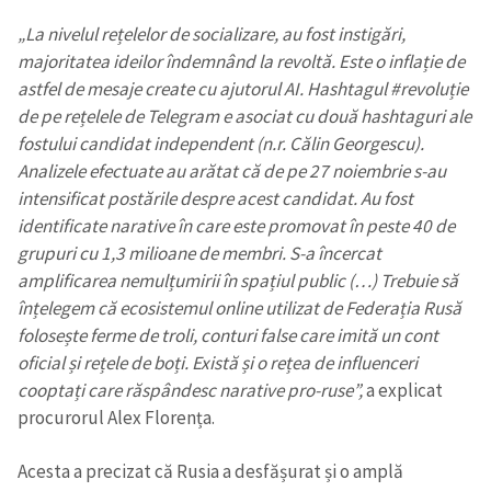
„La nivelul rețelelor de socializare, au fost instigări,
majoritatea ideilor îndemnând la revoltă. Este o inflație de
astfel de mesaje create cu ajutorul AI. Hashtagul #revoluție
de pe rețelele de Telegram e asociat cu două hashtaguri ale
fostului candidat independent (n.r. Călin Georgescu).
Analizele efectuate au arătat că de pe 27 noiembrie s-au
intensificat postările despre acest candidat. Au fost
identificate narative în care este promovat în peste 40 de
grupuri cu 1,3 milioane de membri. S-a încercat
amplificarea nemulțumirii în spațiul public (…) Trebuie să
înțelegem că ecosistemul online utilizat de Federația Rusă
folosește ferme de troli, conturi false care imită un cont
oficial și rețele de boți. Există și o rețea de influenceri
cooptați care răspândesc narative pro-ruse”,
a explicat
procurorul Alex Florența.
Acesta a precizat că Rusia a desfășurat și o amplă